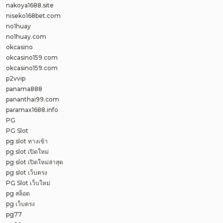
nakoya1688.site
niseko168bet.com
no1huay
no1huay.com
okcasino
okcasino159.com
okcasino159.com
p2vvip
panama888
pananthai99.com
paramax1688.info
PG
PG Slot
pg slot ทางเข้า
pg slot เปิดใหม่
pg slot เปิดใหม่ล่าสุด
pg slot เว็บตรง
PG Slot เว็บใหม่
pg สล็อต
pg เว็บตรง
pg77