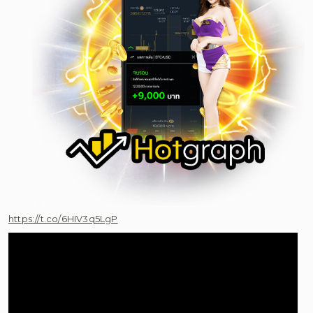
https://t.co/6HIV3q5LgP