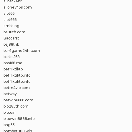
allbet24hr
allone745s.com
alot66
alot666
ambking
ba88th.com
Baccarat
baj88thb
bar4game24hr.com
baslot168
bbp168.me
betflixtikto
betflixtikto.info
betflixtikto.info
betm4vip.com
betway
betwin6666.com
bio285th.com
bitcoin
bluewin8888.info
bng55
bombet888.win