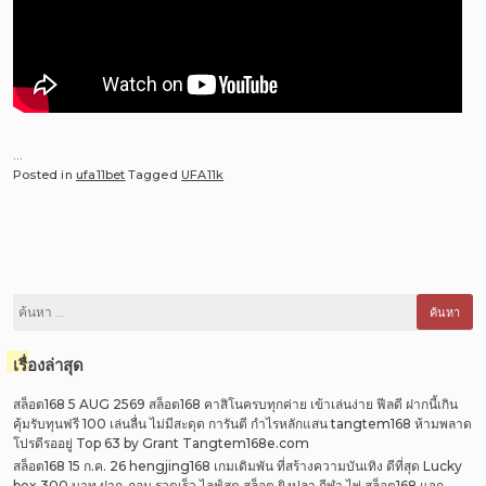
…
Posted in
ufa11bet
Tagged
UFA11k
ค้นหา
สำหรับ:
เรื่องล่าสุด
สล็อต168 5 AUG 2569 สล็อต168 คาสิโนครบทุกค่าย เข้าเล่นง่าย ฟีลดี ฝากนี้เกิน
คุ้มรับทุนฟรี 100 เล่นลื่น ไม่มีสะดุด การันตี กำไรหลักแสน tangtem168 ห้ามพลาด
โปรดีรออยู่ Top 63 by Grant Tangtem168e.com
สล็อต168 15 ก.ค. 26 hengjing168 เกมเดิมพัน ที่สร้างความบันเทิง ดีที่สุด Lucky
box 300 บาท ฝาก-ถอน รวดเร็ว ไลฟ์สด สล็อต ยิงปลา กีฬา ไพ่ สล็อต168 แจก