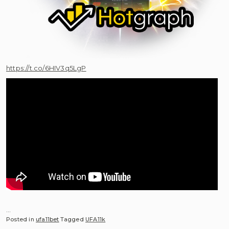
https://t.co/6HIV3q5LgP
…
Posted in
ufa11bet
Tagged
UFA11k