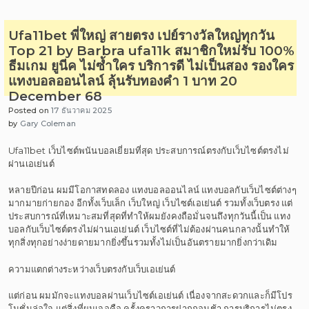
Ufa11bet พี่ใหญ่ สายตรง เปย์รางวัลใหญ่ทุกวัน
Top 21 by Barbra ufa11k สมาชิกใหม่รับ 100%
ธีมเกม ยูนีค ไม่ซ้ำใคร บริการดี ไม่เป็นสอง รองใคร
แทงบอลออนไลน์ ลุ้นรับทองคำ 1 บาท 20
December 68
Posted on
17 ธันวาคม 2025
by
Gary Coleman
Ufa11bet เว็บไซต์พนันบอลเยี่ยมที่สุด ประสบการณ์ตรงกับเว็บไซต์ตรงไม่
ผ่านเอเย่นต์
หลายปีก่อน ผมมีโอกาสทดลอง แทงบอลออนไลน์ แทงบอลกับเว็บไซต์ต่างๆ
มากมายก่ายกอง อีกทั้งเว็บเล็ก เว็บใหญ่ เว็บไซต์เอเย่นต์ รวมทั้งเว็บตรง แต่
ประสบการณ์ที่เหมาะสมที่สุดที่ทำให้ผมยังคงถือมั่นจนถึงทุกวันนี้เป็น แทง
บอลกับเว็บไซต์ตรงไม่ผ่านเอเย่นต์ เว็บไซต์ที่ไม่ต้องผ่านคนกลางนั้นทำให้
ทุกสิ่งทุกอย่างง่ายดายมากยิ่งขึ้นรวมทั้งไม่เป็นอันตรายมากยิ่งกว่าเดิม
ความแตกต่างระหว่างเว็บตรงกับเว็บเอเย่นต์
แต่ก่อน ผมมักจะแทงบอลผ่านเว็บไซต์เอเย่นต์ เนื่องจากสะดวกและก็มีโปร
โมชั่นล่อใจ แต่สิ่งที่ผมเจอคือ ครั้งคราวการฝากถอนช้า การบริการไม่ตรง