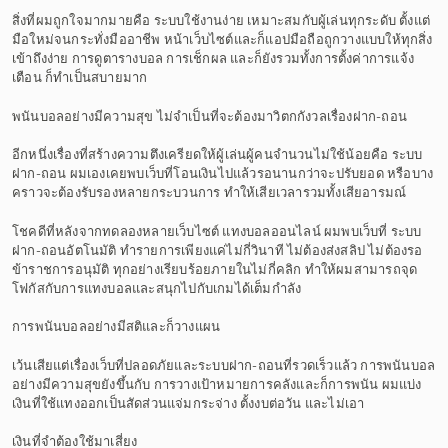
สิ่งที่ผมถูกใจมากมายคือ ระบบใช้งานง่าย เหมาะสมกับผู้เล่นทุกระดับ ตั้งแต่
มือใหม่จนกระทั่งมืออาชีพ หน้าเว็บไซต์และก็แอปมือถือถูกวางแบบให้ทุกสิ่ง
เข้าถึงง่าย การดูตารางบอล การเช็กผล และก็ยังรวมทั้งการตั้งค่าการแจ้ง
เตือน ก็ทำเป็นสบายมาก
พนันบอลอย่างมีความสุข ไม่จำเป็นที่จะต้องมาวิตกกังวลเรื่องฝาก-ถอน
อีกหนึ่งเรื่องที่สร้างความตึงเครียดให้ผู้เล่นผู้คนจำนวนไม่ใช้น้อยคือ ระบบ
ฝาก-ถอน ผมเองเคยพบเว็บที่โอนเงินไปแล้วรอนานกว่าจะปรับยอด หรือบาง
คราวจะต้องรับรองหลายกระบวนการ ทำให้เสียเวลารวมทั้งเสียอารมณ์
โชคดีที่หลังจากทดลองหลายเว็บไซต์ แทงบอลออนไลน์ ผมพบเว็บที่ ระบบ
ฝาก-ถอนอัตโนมัติ ทำรายการเพียงแค่ไม่กี่วินาที ไม่ต้องส่งสลิป ไม่ต้องรอ
ข้าราชการอนุมัติ ทุกอย่างเรียบร้อยภายในไม่กี่คลิก ทำให้ผมสามารถจุด
โฟกัสกับการแทงบอลและสนุกไปกับเกมได้เต็มกำลัง
การพนันบอลอย่างมีสติและก็วางแผน
เว้นเสียแต่เรื่องเว็บที่ปลอดภัยและระบบฝาก-ถอนที่รวดเร็วแล้ว การพนันบอล
อย่างมีความสุขยังขึ้นกับ การวางเป้าหมายการคลังและก็การพนัน ผมแบ่ง
เงินที่ใช้แทงออกเป็นสัดส่วนแจ่มกระจ่าง ตั้งงบต่อวัน และไม่เอา
เงินที่จำต้องใช้มาเสี่ยง