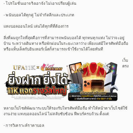
• โปรโมชั่นเอาจริงเอาจัง ไม่เอาเปรียบผู้เล่น
• พนันบอลได้ทุกคู่ ไม่จำกัดลีกและประเภท
แทงบอลออนไลน์ เล่นได้ทุกที่ที่ต้องการ
สิ่งที่ผมถูกใจที่สุดคือการที่สามารถพนันบอลได้ ทุกหนทุกแห่ง ไม่ว่าจะอยู่
บ้าน ระหว่างเดินทาง หรือพักผ่อนในระยะเวลาว่าง เพียงแต่มีโทรศัพท์มือถือ
หรือแท็บเล็ตกับอินเทอร์เน็ตก็สามารถเข้าใช้งานได้โดยทันที
เว็บ
ตรง
หลายเว็บไซต์พัฒนาระบบให้รองรับโทรศัพท์มือถือ ทำให้หน้าตาเว็บไซต์ใช้
งานง่าย แทงบอลออนไลน์ ไม่สลับซับซ้อน ฟีพบร์ครบถ้วน ตั้งแต่:
• การวิเคราะห์ราคาบอล