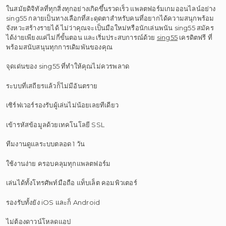
ในสมัยดิจิทัลที่ทุกสิ่งทุกอย่างเกิดขึ้นรวดเร็ว แพลตฟอร์มเกมออนไลน์อย่าง
sing55 กลายเป็นทางเลือกที่สะดุดตาสำหรับคนที่อยากได้ความสนุกพร้อม
จังหวะสร้างรายได้ ไม่ว่าคุณจะเป็นมือใหม่หรือนักเล่นพนัน sing55 สมัคร
ได้ง่ายเพียงแค่ไม่กี่ขั้นตอน และเริ่มประสบการณ์ด้วย
sing55
เครดิตฟรี ที่
พร้อมสนับสนุนทุกการเดิมพันของคุณ
จุดเด่นของ sing55 ที่ทำให้คุณไม่ควรพลาด
ระบบที่เสถียรแล้วก็ไม่มีอันตราย
เซิร์ฟเวอร์รองรับผู้เล่นไม่น้อยเลยทีเดียว
เข้ารหัสข้อมูลด้วยเทคโนโลยี SSL
ทีมงานดูแลระบบตลอด 1 วัน
ใช้งานง่าย ครอบคลุมทุกแพลตฟอร์ม
เล่นได้ทั้งโทรศัพท์มือถือ แท็บเล็ต คอมพิวเตอร์
รองรับทั้งยัง iOS และก็ Android
ไม่ต้องดาวน์โหลดแอป