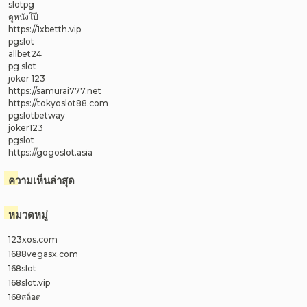
slotpg
ดูหนังโป๊
https://1xbetth.vip
pgslot
allbet24
pg slot
joker 123
https://samurai777.net
https://tokyoslot88.com
pgslotbetway
joker123
pgslot
https://gogoslot.asia
ความเห็นล่าสุด
หมวดหมู่
123xos.com
1688vegasx.com
168slot
168slot.vip
168สล็อต