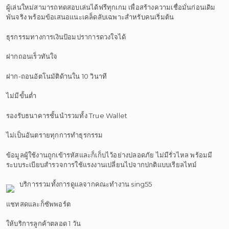
ผู้เล่นใหม่สามารถทดสอบเล่นได้ฟรีทุกเกม เพื่อสร้างความเชื่อมั่นก่อนเดิม
พันจริง พร้อมข้อเสนอแนะเคล็ดลับเฉพาะสำหรับคนเริ่มต้น
ธุรกรรมทางการเงินป้อมปราการดวงใจได้
ฝากถอนเร็วทันใจ
ฝาก-ถอนอัตโนมัติด้านใน 10 วินาที
ไม่มีขั้นต่ำ
รองรับธนาคารชั้นนำรวมทั้ง True Wallet
ไม่เป็นอันตรายทุกการทำธุรกรรม
ข้อมูลผู้ใช้งานถูกเข้ารหัสและก็เก็บไว้อย่างปลอดภัย ไม่มีรั่วไหล พร้อมมี
ระบบระเบียบสำรวจการใช้แรงงานเปลี่ยนไปจากปกติแบบเรียลไทม์
บริการรวมทั้งการดูแลจากคณะทำงาน sing55
แชทสดและก็ซัพพอร์ต
ให้บริการลูกค้าตลอด 1 วัน