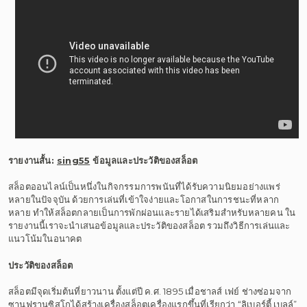
รายงานสั้น:
sing55
ข้อมูลและประวัติของสล็อต
สล็อตออนไลน์เป็นหนึ่งในกิจกรรมการพนันที่ได้รับความนิยมอย่างแพร่
หลายในปัจจุบัน ด้วยการเล่นที่เข้าใจง่ายและโอกาสในการชนะที่หลาก
หลาย ทำให้สล็อตกลายเป็นการพักผ่อนและรายได้เสริมสำหรับหลายคน ใน
รายงานนี้เราจะนำเสนอข้อมูลและประวัติของสล็อต รวมถึงวิธีการเล่นและ
แนวโน้มในอนาคต
ประวัติของสล็อต
สล็อตมีจุดเริ่มต้นที่ยาวนาน ตั้งแต่ปี ค.ศ. 1895 เมื่อชาลส์ เฟย์ ช่างซ่อมจาก
ซานฟรานซิสโกได้สร้างเครื่องสล็อตเครื่องแรกขึ้นที่เรียกว่า “ลิเบอร์ตี้ เบลล์”