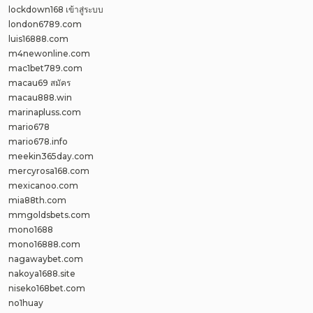
lockdown168 เข้าสู่ระบบ
london6789.com
luis16888.com
m4newonline.com
mac1bet789.com
macau69 สมัคร
macau888.win
marinapluss.com
mario678
mario678.info
meekin365day.com
mercyrosa168.com
mexicanoo.com
mia88th.com
mmgoldsbets.com
mono1688
mono16888.com
nagawaybet.com
nakoya1688.site
niseko168bet.com
no1huay