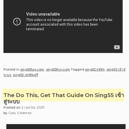
…
Posted in
sing55fun.com
,
sing55fun.com
Tagged
sing55 สมัคร
,
sing55 เข้าสู่
ระบบ
,
sing55 เครดิตฟรี
The Do This, Get That Guide On Sing55 เข้า
สู่ระบบ
Posted on
2 เมษายน 2025
by
Gary Coleman