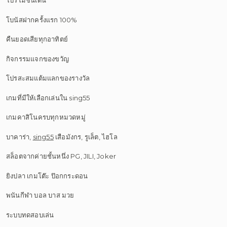
โปรโมชันเด่น
โบนัสฝากครั้งแรก 100%
คืนยอดเสียทุกอาทิตย์
กิจกรรมแจกของขวัญ
โปรสะสมแต้มแลกของรางวัล
เกมที่มีให้เลือกเล่นใน sing55
เกมคาสิโนครบทุกหมวดหมู่
บาคาร่า,
sing55
เสือมังกร, รูเล็ต, ไฮโล
สล็อตจากค่ายชั้นหนึ่ง PG, JILI, Joker
ยิงปลา เกมโต๊ะ ป๊อกกระดอน
พนันกีฬา บอล บาส มวย
ระบบทดสอบเล่น