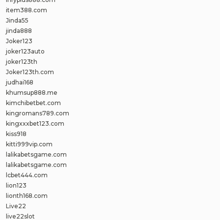
item388.com
Jinda55
jinda888
Joker123
joker123auto
joker123th
Joker123th.com
judhai168
khumsup888.me
kimchibetbet.com
kingromans789.com
kingxxxbet123.com
kiss918
kitti999vip.com
lalikabetsgame.com
lalikabetsgame.com
lcbet444.com
lion123
lionth168.com
Live22
live22slot