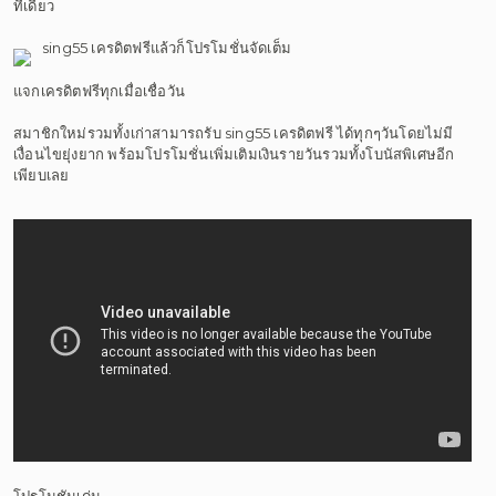
ที่เดียว
sing55 เครดิตฟรีแล้วก็โปรโมชั่นจัดเต็ม
แจกเครดิตฟรีทุกเมื่อเชื่อวัน
สมาชิกใหม่รวมทั้งเก่าสามารถรับ sing55 เครดิตฟรี ได้ทุกๆวันโดยไม่มี
เงื่อนไขยุ่งยาก พร้อมโปรโมชั่นเพิ่มเติมเงินรายวันรวมทั้งโบนัสพิเศษอีก
เพียบเลย