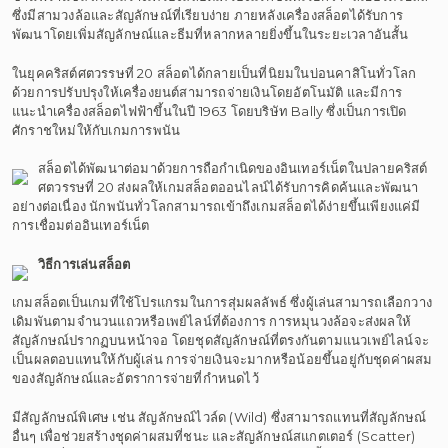
ซึ่งมีสามวงล้อและสัญลักษณ์ที่เรียบง่าย ภายหลังเครื่องสล็อตได้รับการ
พัฒนาโดยเพิ่มสัญลักษณ์และธีมที่หลากหลายยิ่งขึ้นในระยะเวลาอันสั้น
ในยุคคริสต์ศตวรรษที่ 20 สล็อตได้กลายเป็นที่นิยมในบ่อนคาสิโนทั่วโลก
ด้วยการปรับปรุงให้เครื่องยนต์สามารถจ่ายเงินโดยอัตโนมัติ และมีการ
แนะนำเครื่องสล็อตไฟฟ้าขึ้นในปี 1963 โดยบริษัท Bally ซึ่งเป็นการเปิด
ศักราชใหม่ให้กับเกมการพนัน
สล็อตได้พัฒนาต่อมาด้วยการถือกำเนิดของอินเทอร์เน็ตในปลายคริสต์
ศตวรรษที่ 20 ส่งผลให้เกมสล็อตออนไลน์ได้รับการคิดค้นและพัฒนา
อย่างต่อเนื่อง นักพนันทั่วโลกสามารถเข้าถึงเกมสล็อตได้ง่ายขึ้นเพียงแค่มี
การเชื่อมต่ออินเทอร์เน็ต
วิธีการเล่นสล็อต
เกมสล็อตเป็นเกมที่ใช้โปรแกรมในการสุ่มผลลัพธ์ ซึ่งผู้เล่นสามารถเลือกวาง
เดิมพันตามจำนวนแถวหรือเพย์ไลน์ที่ต้องการ การหมุนวงล้อจะส่งผลให้
สัญลักษณ์ปรากฏบนหน้าจอ โดยชุดสัญลักษณ์ที่ตรงกันตามแนวเพย์ไลน์จะ
เป็นผลตอบแทนให้กับผู้เล่น การจ่ายเงินจะมากหรือน้อยขึ้นอยู่กับชุดค่าผสม
ของสัญลักษณ์และอัตราการจ่ายที่กำหนดไว้
มีสัญลักษณ์พิเศษ เช่น สัญลักษณ์ไวล์ด (Wild) ซึ่งสามารถแทนที่สัญลักษณ์
อื่นๆ เพื่อช่วยสร้างชุดค่าผสมที่ชนะ และสัญลักษณ์สแกตเตอร์ (Scatter)