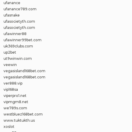
ufanance
ufanance789.com
ufasnake
ufasocietyth.com
ufasocietyth.com
ufawinner88
ufawinner99bet.com
uk369clubs.com
up2bet
ut9winwin.com
veewin
vegasisland168bet.com
vegasisland168bet.com
ver888.vip
vip168sa
viperpro1.net
vipmgm8.net
we789s.com
westbluez168bet.com
www.tuktukth.us
xoslot