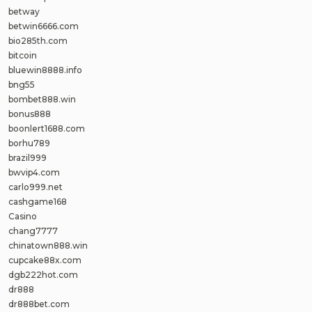
betway
betwin6666.com
bio285th.com
bitcoin
bluewin8888.info
bng55
bombet888.win
bonus888
boonlert1688.com
borhu789
brazil999
bwvip4.com
carlo999.net
cashgame168
Casino
chang7777
chinatown888.win
cupcake88x.com
dgb222hot.com
dr888
dr888bet.com