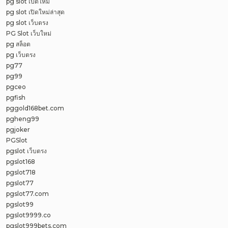
pg slot เปิดใหม่
pg slot เปิดใหม่ล่าสุด
pg slot เว็บตรง
PG Slot เว็บใหม่
pg สล็อต
pg เว็บตรง
pg77
pg99
pgceo
pgfish
pggold168bet.com
pgheng99
pgjoker
PGSlot
pgslot เว็บตรง
pgslot168
pgslot718
pgslot77
pgslot77.com
pgslot99
pgslot9999.co
pgslot999bets.com