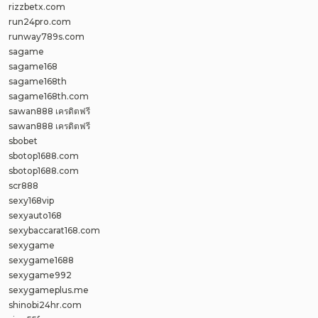
rizzbetx.com
run24pro.com
runway789s.com
sagame
sagame168
sagame168th
sagame168th.com
sawan888 เครดิตฟรี
sawan888 เครดิตฟรี
sbobet
sbotop1688.com
sbotop1688.com
scr888
sexy168vip
sexyauto168
sexybaccarat168.com
sexygame
sexygame1688
sexygame992
sexygameplus.me
shinobi24hr.com