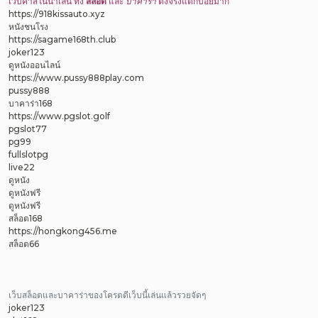
เว็บคาสิโนน่าเล่น ทั้ง
สล็อต
และ
บาคาร่า
ตึงจริงแตกบ่อยมาก
https://918kissauto.xyz
หนังชนโรง
https://sagame168th.club
joker123
ดูหนังออนไลน์
https://www.pussy888play.com
pussy888
บาคาร่า168
https://www.pgslot.golf
pgslot77
pg99
fullslotpg
live22
ดูหนัง
ดูหนังฟรี
ดูหนังฟรี
สล็อต168
https://hongkong456.me
สล็อต66
เว็บสล็อตและบาคาร่าของโครตดีเว็บนี้เล่นแล้วรวยจัดๆ
joker123