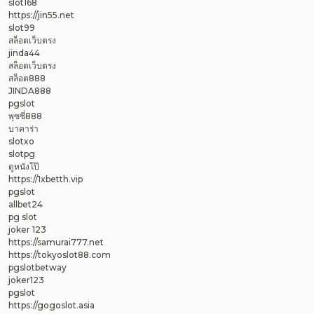
slot168
https://jin55.net
slot99
สล็อตเว็บตรง
jinda44
สล็อตเว็บตรง
สล็อต888
JINDA888
pgslot
พุซซี่888
บาคาร่า
slotxo
slotpg
ดูหนังโป๊
https://1xbetth.vip
pgslot
allbet24
pg slot
joker 123
https://samurai777.net
https://tokyoslot88.com
pgslotbetway
joker123
pgslot
https://gogoslot.asia