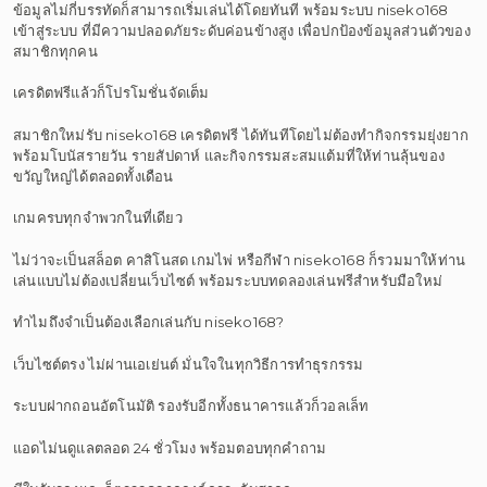
ข้อมูลไม่กี่บรรทัดก็สามารถเริ่มเล่นได้โดยทันที พร้อมระบบ niseko168
เข้าสู่ระบบ ที่มีความปลอดภัยระดับค่อนข้างสูง เพื่อปกป้องข้อมูลส่วนตัวของ
สมาชิกทุกคน
เครดิตฟรีแล้วก็โปรโมชั่นจัดเต็ม
สมาชิกใหม่รับ niseko168 เครดิตฟรี ได้ทันทีโดยไม่ต้องทำกิจกรรมยุ่งยาก
พร้อมโบนัสรายวัน รายสัปดาห์ และกิจกรรมสะสมแต้มที่ให้ท่านลุ้นของ
ขวัญใหญ่ได้ตลอดทั้งเดือน
เกมครบทุกจำพวกในที่เดียว
ไม่ว่าจะเป็นสล็อต คาสิโนสด เกมไพ่ หรือกีฬา niseko168 ก็รวมมาให้ท่าน
เล่นแบบไม่ต้องเปลี่ยนเว็บไซต์ พร้อมระบบทดลองเล่นฟรีสำหรับมือใหม่
ทำไมถึงจำเป็นต้องเลือกเล่นกับ niseko168?
เว็บไซต์ตรง ไม่ผ่านเอเย่นต์ มั่นใจในทุกวิธีการทำธุรกรรม
ระบบฝากถอนอัตโนมัติ รองรับอีกทั้งธนาคารแล้วก็วอลเล็ท
แอดไม่นดูแลตลอด 24 ชั่วโมง พร้อมตอบทุกคำถาม