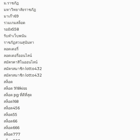
ม.ราชภัฏ
มหาวิทยาลัยราชภัฏ
มาเก๊า69
รวมเกมสล็อต
รอยัล558
รับทำเว็บพนัน
ราชภัฏสวนสุนันทา
ลอตเตอรี่
ลอตเตอรี่ออนไลน์
สมัครคาสิโนออนไลน์
สมัครสมาชิก lotto432
สมัครสมาชิก lotto432
สล็อต
สล็อต 918kiss
สล็อต pg ที่ดีที่สุด
สล็อต168
สล็อต456
สล็อต55
สล็อต66
สล็อต666
สล็อต777