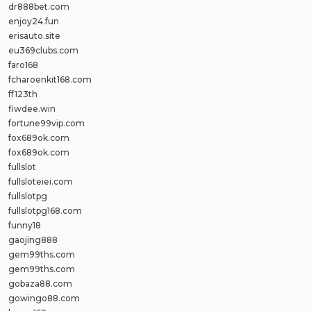
dr888bet.com
enjoy24.fun
erisauto.site
eu369clubs.com
faro168
fcharoenkit168.com
ff123th
fiwdee.win
fortune99vip.com
fox689ok.com
fox689ok.com
fullslot
fullsloteiei.com
fullslotpg
fullslotpg168.com
funny18
gaojing888
gem99ths.com
gem99ths.com
gobaza88.com
gowingo88.com