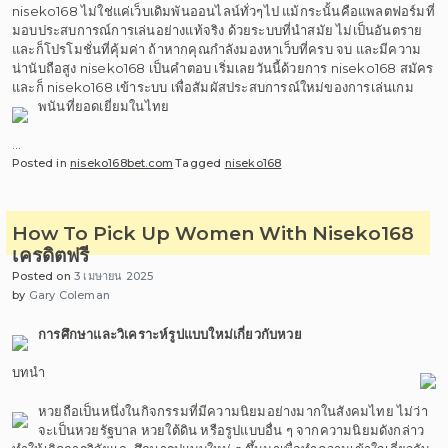
niseko168 ไม่ใช่แค่เว็บเดิมพันออนไลน์ทั่วๆไป แม้กระนั้นคือแพลตฟอร์มที่
มอบประสบการณ์การเล่นอย่างแท้จริง ด้วยระบบที่นำสมัย ไม่เป็นอันตราย
และก็โปรโมชั่นที่คุ้มค่า ถ้าหากคุณกำลังมองหาเว็บที่ครบ จบ และมีความ
น่านับถือสูง niseko168 เป็นคำตอบ เริ่มเลยวันนี้ด้วยการ niseko168 สมัคร
และก็ niseko168 เข้าระบบ เพื่อสัมผัสประสบการณ์ใหม่ของการเล่นเกม
พนันที่ยอดเยี่ยมในไทย
…
Posted in
niseko168bet.com
Tagged
niseko168
How To Pick Up Women With Niseko168
เครดิตฟรี
Posted on
3 เมษายน 2025
by
Gary Coleman
การศึกษาและวิเคราะห์รูปแบบใหม่เกี่ยวกับหวย
บทนำ
หวยถือเป็นหนึ่งในกิจกรรมที่มีความนิยมอย่างมากในสังคมไทย ไม่ว่า
จะเป็นหวยรัฐบาล หวยใต้ดิน หรือรูปแบบอื่น ๆ จากความนิยมดังกล่าว