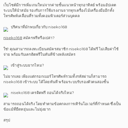
เว็บไซต์มีการเพิ่มเกมใหม่จากค่ายชั้นแนวหน้าทุกอาทิตย์ พร้อมอัปเดต
ระบบให้นำสมัย รองรับการใช้แรงงานจากทุกเครื่องไม้เครื่องมืออีกทั้ง
โทรศัพท์เคลื่อนที่รวมทั้งคอมพิวเตอร์ส่วนบุคคล
ปริศนาที่มักพบเกี่ยวกับ niseko168
niseko168
สมัครฟรีหรือเปล่า?
ใช่! คุณสามารถลงทะเบียนสมัครสมาชิก niseko168 ได้ฟรี ไม่เสียค่าใช้
จ่าย พร้อมรับเครดิตฟรีในทันทีข้างหลังสมัคร
เข้าสู่ระบบยากไหม?
ไม่ยากเลย เพียงแต่กรอกเบอร์โทรศัพท์รวมทั้งรหัสผ่านก็สามารถ
niseko168 เข้าระบบ ได้โดยทันที พร้อมระบบรับรองตัวตนสองชั้น
niseko168 เครดิตฟรี ถอนได้จริงไหม?
สามารถถอนได้จริง โดยทำตามข้อตกลงการเทิร์นโอเวอร์ที่กำหนด ซึ่งเป็น
ข้อแม้ที่ยืดหยุ่นและไม่ยุ่งยาก
สรุป