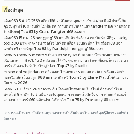
สำหรับ:
เรื่องล่าสุด
สล็อต168 5 AUG 2569 สล็อต168 คาสิโนครบทุกค่าย เข้าเล่นง่าย ฟีลดี ฝากนี้เกิน
คุ้มรับทุนฟรี 100 เล่นลื่น ไม่มีสะดุด การันตี กำไรหลักแสน tangtem168 ห้ามพลาด
โปรดีรออยู่ Top 63 by Grant Tangtem168e.com
สล็อต168 15 ก.ค. 26 hengjing168 เกมเดิมพัน ที่สร้างความบันเทิง ดีที่สุด Lucky
box 300 บาท ฝาก-ถอน รวดเร็ว ไลฟ์สด สล็อต ยิงปลา กีฬา ไพ่ สล็อต168 แจก
เครดิตฟรี เยอะที่สุด Top 85 by Randolph hengjing168d.com
Sexy168 sexy168c.com 5 กันยา 69 sexy168 เปิดมุมมองใหม่ของเกมบาคาร่า
เซียนบาคาร่าตัวจริงรับ 3 แสน ถอนได้จริงทุกเวลา บาคาร่าสด ดีลเลอร์สาวสวย บา
คาร่า เปิดเกมไว รับโปรใหญ่ไปเลย Top 47 by Estelle
casino online jinda888 สล็อตออนไลน์มาแรง รวมเกมยอดนิยม พร้อมเคล็ดลับ
ก่อนเริ่มเล่น เว็บแม่ jin888.asia เครดิตฟรี Top 43 by Elane 17 เวปไซต์แตกง่าย
กันยายน 2026
Sexy168 31 สิงหา 26 บาคาร่า เปิดโลกเกมไพ่สดแบบเรียลไทม์ ดีลสมาชิกใหม่
ชนะ/แพ้ 8 ตาติด รับ 5 หมื่น รองรับทุกธนาคาร ถอนเร็วทันใจ บาคาร่าสด ดีลเลอร์
สาวสวย บาคาร่า168 สมัครง่าย ได้โปรไว Top 75 by Pilar sexy168c.com
การบรรลุเป้าหมายมักมีสาเหตุมาจากการยืนยันตัวตนในเวลาที่คุณรู้สึกว่าคุณกำลัง
ล้มเหลว