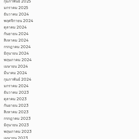
กุมภาพันธ์ 2025
มกราคม 2025
ธันวาคม 2024
พฤศจิกายน 2024
ตุลาคม 2024
กันยายน 2024
สิงหาคม 2024
กรกฎาคม 2024
มิถุนายน 2024
พฤษภาคม 2024
เมษายน 2024
มีนาคม 2024
กุมภาพันธ์ 2024
มกราคม 2024
ธันวาคม 2023
ตุลาคม 2023
กันยายน 2023
สิงหาคม 2023
กรกฎาคม 2023
มิถุนายน 2023
พฤษภาคม 2023
เมษายน 2023