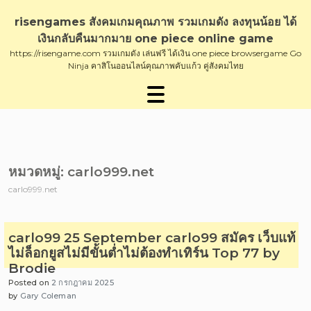
Skip
to
risengames สังคมเกมคุณภาพ รวมเกมดัง ลงทุนน้อย ได้
content
เงินกลับคืนมากมาย one piece online game
https://risengame.com รวมเกมดัง เล่นฟรี ได้เงิน one piece browsergame Go
Ninja คาสิโนออนไลน์คุณภาพคับแก้ว คู่สังคมไทย
หมวดหมู่:
carlo999.net
carlo999.net
carlo99 25 September carlo99 สมัคร เว็บแท้
ไม่ล็อกยูสไม่มีขั้นต่ำไม่ต้องทำเทิร์น Top 77 by
Brodie
Posted on
2 กรกฎาคม 2025
by
Gary Coleman