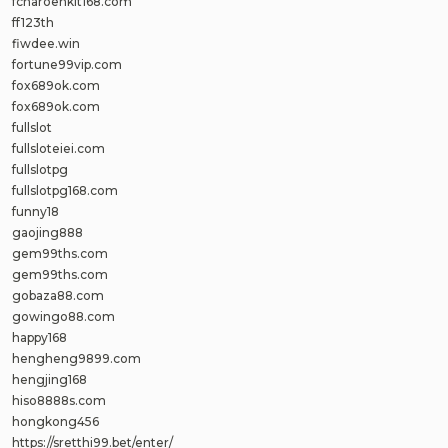
fcharoenkit168.com
ff123th
fiwdee.win
fortune99vip.com
fox689ok.com
fox689ok.com
fullslot
fullsloteiei.com
fullslotpg
fullslotpg168.com
funny18
gaojing888
gem99ths.com
gem99ths.com
gobaza88.com
gowingo88.com
happy168
hengheng9899.com
hengjing168
hiso8888s.com
hongkong456
https://sretthi99.bet/enter/