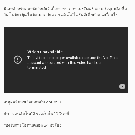
พิเศษสำหรับสมาชิกใหม่แล้วก็เก่า carlo99 เครดิตฟรี แจกจริงทุกเมื่อเชื่อ
วัน ไม่ต้องลุ้น ไม่ต้องฝากก่อน ถอนเงินได้ในทันทีเมื่อทำตามเงื่อนไข
เหตุผลที่ควรเลือกเล่นกับ carlo99
ฝาก-ถอนอัตโนมัติ รวดเร็วใน 10 วินาที
รองรับการใช้งานตลอด 24 ชั่วโมง