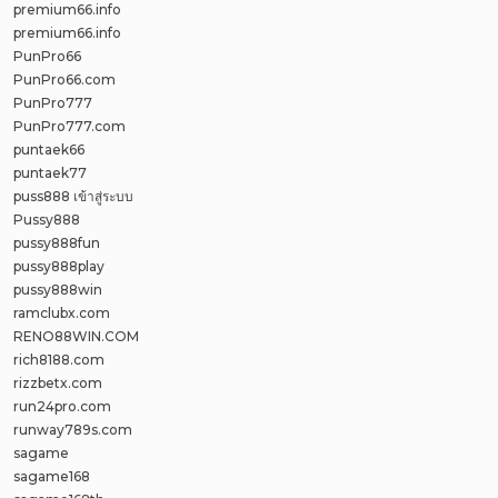
premium66.info
premium66.info
PunPro66
PunPro66.com
PunPro777
PunPro777.com
puntaek66
puntaek77
puss888 เข้าสู่ระบบ
Pussy888
pussy888fun
pussy888play
pussy888win
ramclubx.com
RENO88WIN.COM
rich8188.com
rizzbetx.com
run24pro.com
runway789s.com
sagame
sagame168