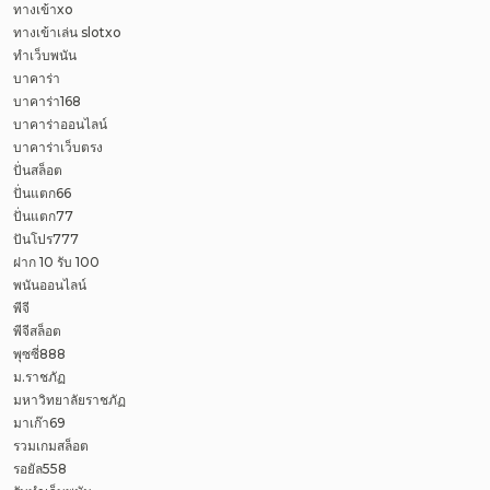
ทางเข้าxo
ทางเข้าเล่น slotxo
ทำเว็บพนัน
บาคาร่า
บาคาร่า168
บาคาร่าออนไลน์
บาคาร่าเว็บตรง
ปั่นสล็อต
ปั่นแตก66
ปั่นแตก77
ปันโปร777
ฝาก 10 รับ 100
พนันออนไลน์
พีจี
พีจีสล็อต
พุซซี่888
ม.ราชภัฏ
มหาวิทยาลัยราชภัฏ
มาเก๊า69
รวมเกมสล็อต
รอยัล558