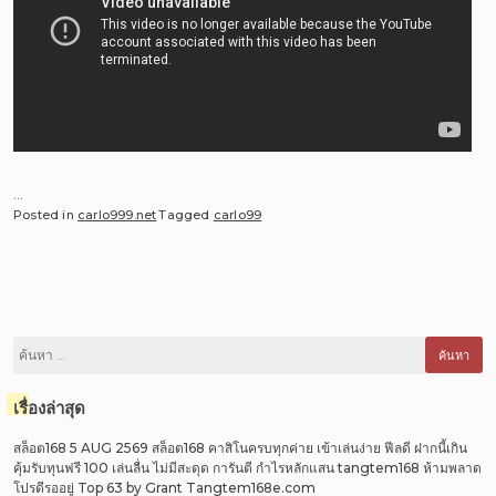
…
Posted in
carlo999.net
Tagged
carlo99
ค้นหา
สำหรับ:
เรื่องล่าสุด
สล็อต168 5 AUG 2569 สล็อต168 คาสิโนครบทุกค่าย เข้าเล่นง่าย ฟีลดี ฝากนี้เกิน
คุ้มรับทุนฟรี 100 เล่นลื่น ไม่มีสะดุด การันตี กำไรหลักแสน tangtem168 ห้ามพลาด
โปรดีรออยู่ Top 63 by Grant Tangtem168e.com