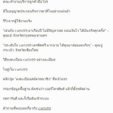
คณะทำงานบริการลูกค้ามือโปร
มีใบอนุญาตประกอบกิจการคาสิโนอย่างแม่นยำ
รีวิวจากผู้ใช้งานจริง
“เล่นกับ carlo99 มาเกือบปี ไม่มีปัญหาเลย ถอนเงินไว ได้เงินจริงทุกครั้ง!” –
คุณเอ๋, จังหวัดกรุงเทพมหานคร
“ประทับใจ carlo99 เครดิตฟรี มากมาย ได้ทุนมาต่อยอดจริงๆ” – คุณปู
กระเป๋า, จังหวัดเชียงใหม่
วิธีลงทะเบียน carlo99 อย่างละเอียด
ไปสู่เว็บ carlo99
คลิกปุ่ม “ลงทะเบียนสมัครสมาชิก” ที่หน้าแรก
กรอกข้อมูลพื้นฐาน ดังเช่นว่า เบอร์โทรศัพท์ แล้วก็ตั้งรหัสผ่าน
กดการันตี และก็เริ่มต้นเข้าระบบ
คำถามที่พบบ่อยเกี่ยวกับ
carlo99