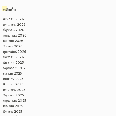
คลังเก็บ
สิงหาคม 2026
กรกฎาคม 2026
มิถุนายน 2026
พฤษภาคม 2026
เมษายน 2026
มีนาคม 2026
กุมภาพันธ์ 2026
มกราคม 2026
ธันวาคม 2025
พฤศจิกายน 2025
ตุลาคม 2025
กันยายน 2025
สิงหาคม 2025
กรกฎาคม 2025
มิถุนายน 2025
พฤษภาคม 2025
เมษายน 2025
มีนาคม 2025