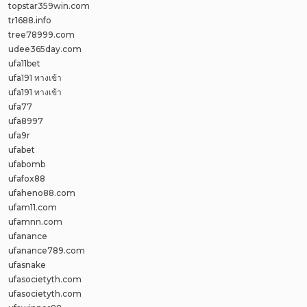
topstar359win.com
tr1688.info
tree78999.com
udee365day.com
ufa11bet
ufa191 ทางเข้า
ufa191 ทางเข้า
ufa77
ufa8997
ufa9r
ufabet
ufabomb
ufafox88
ufaheno88.com
ufam11.com
ufamnn.com
ufanance
ufanance789.com
ufasnake
ufasocietyth.com
ufasocietyth.com