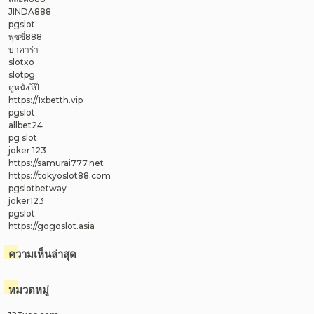
JINDA888
pgslot
พุซซี่888
บาคาร่า
slotxo
slotpg
ดูหนังโป๊
https://1xbetth.vip
pgslot
allbet24
pg slot
joker 123
https://samurai777.net
https://tokyoslot88.com
pgslotbetway
joker123
pgslot
https://gogoslot.asia
ความเห็นล่าสุด
หมวดหมู่