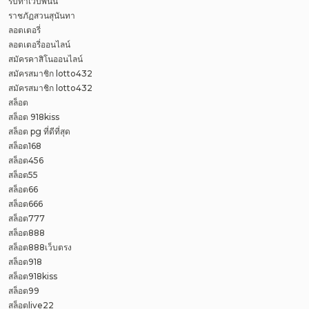
รับทำเว็บพนัน
ราชภัฏสวนสุนันทา
ลอตเตอรี่
ลอตเตอรี่ออนไลน์
สมัครคาสิโนออนไลน์
สมัครสมาชิก lotto432
สมัครสมาชิก lotto432
สล็อต
สล็อต 918kiss
สล็อต pg ที่ดีที่สุด
สล็อต168
สล็อต456
สล็อต55
สล็อต66
สล็อต666
สล็อต777
สล็อต888
สล็อต888เว็บตรง
สล็อต918
สล็อต918kiss
สล็อต99
สล็อตlive22