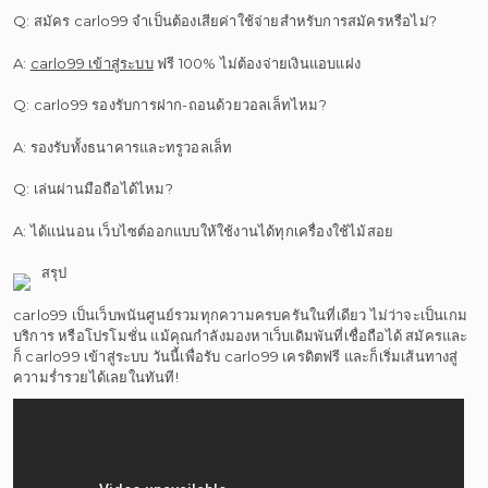
Q: สมัคร carlo99 จำเป็นต้องเสียค่าใช้จ่ายสำหรับการสมัครหรือไม่?
A:
carlo99 เข้าสู่ระบบ
ฟรี 100% ไม่ต้องจ่ายเงินแอบแฝง
Q: carlo99 รองรับการฝาก-ถอนด้วยวอลเล็ทไหม?
A: รองรับทั้งธนาคารและทรูวอลเล็ท
Q: เล่นผ่านมือถือได้ไหม?
A: ได้แน่นอน เว็บไซต์ออกแบบให้ใช้งานได้ทุกเครื่องใช้ไม้สอย
สรุป
carlo99 เป็นเว็บพนันศูนย์รวมทุกความครบครันในที่เดียว ไม่ว่าจะเป็นเกม
บริการ หรือโปรโมชั่น แม้คุณกำลังมองหาเว็บเดิมพันที่เชื่อถือได้ สมัครและ
ก็ carlo99 เข้าสู่ระบบ วันนี้เพื่อรับ carlo99 เครดิตฟรี และก็เริ่มเส้นทางสู่
ความร่ำรวยได้เลยในทันที!