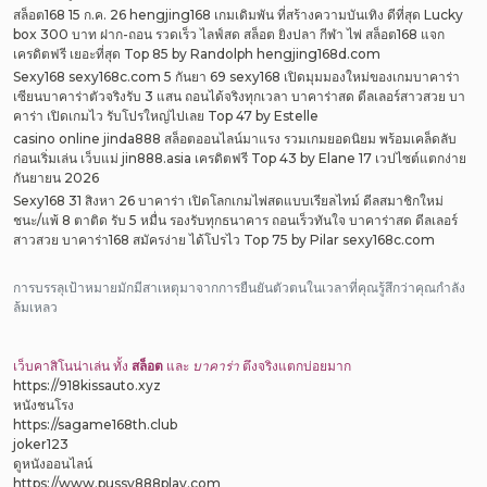
สล็อต168 15 ก.ค. 26 hengjing168 เกมเดิมพัน ที่สร้างความบันเทิง ดีที่สุด Lucky
box 300 บาท ฝาก-ถอน รวดเร็ว ไลฟ์สด สล็อต ยิงปลา กีฬา ไพ่ สล็อต168 แจก
เครดิตฟรี เยอะที่สุด Top 85 by Randolph hengjing168d.com
Sexy168 sexy168c.com 5 กันยา 69 sexy168 เปิดมุมมองใหม่ของเกมบาคาร่า
เซียนบาคาร่าตัวจริงรับ 3 แสน ถอนได้จริงทุกเวลา บาคาร่าสด ดีลเลอร์สาวสวย บา
คาร่า เปิดเกมไว รับโปรใหญ่ไปเลย Top 47 by Estelle
casino online jinda888 สล็อตออนไลน์มาแรง รวมเกมยอดนิยม พร้อมเคล็ดลับ
ก่อนเริ่มเล่น เว็บแม่ jin888.asia เครดิตฟรี Top 43 by Elane 17 เวปไซต์แตกง่าย
กันยายน 2026
Sexy168 31 สิงหา 26 บาคาร่า เปิดโลกเกมไพ่สดแบบเรียลไทม์ ดีลสมาชิกใหม่
ชนะ/แพ้ 8 ตาติด รับ 5 หมื่น รองรับทุกธนาคาร ถอนเร็วทันใจ บาคาร่าสด ดีลเลอร์
สาวสวย บาคาร่า168 สมัครง่าย ได้โปรไว Top 75 by Pilar sexy168c.com
การบรรลุเป้าหมายมักมีสาเหตุมาจากการยืนยันตัวตนในเวลาที่คุณรู้สึกว่าคุณกำลัง
ล้มเหลว
เว็บคาสิโนน่าเล่น ทั้ง
สล็อต
และ
บาคาร่า
ตึงจริงแตกบ่อยมาก
https://918kissauto.xyz
หนังชนโรง
https://sagame168th.club
joker123
ดูหนังออนไลน์
https://www.pussy888play.com