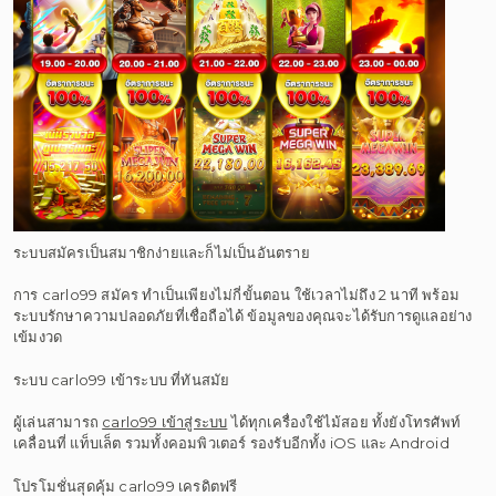
ระบบสมัครเป็นสมาชิกง่ายและก็ไม่เป็นอันตราย
การ carlo99 สมัคร ทำเป็นเพียงไม่กี่ขั้นตอน ใช้เวลาไม่ถึง 2 นาที พร้อม
ระบบรักษาความปลอดภัยที่เชื่อถือได้ ข้อมูลของคุณจะได้รับการดูแลอย่าง
เข้มงวด
ระบบ carlo99 เข้าระบบ ที่ทันสมัย
ผู้เล่นสามารถ
carlo99 เข้าสู่ระบบ
ได้ทุกเครื่องใช้ไม้สอย ทั้งยังโทรศัพท์
เคลื่อนที่ แท็บเล็ต รวมทั้งคอมพิวเตอร์ รองรับอีกทั้ง iOS และ Android
โปรโมชั่นสุดคุ้ม carlo99 เครดิตฟรี