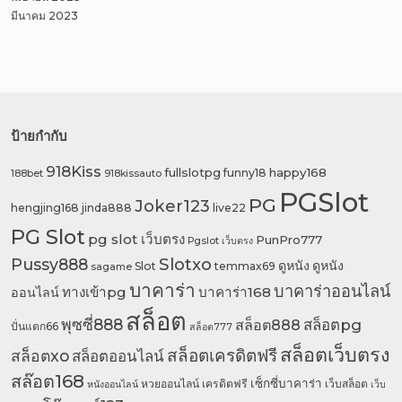
มีนาคม 2023
ป้ายกำกับ
918Kiss
fullslotpg
happy168
funny18
188bet
918kissauto
PGSlot
PG
Joker123
hengjing168
jinda888
live22
PG Slot
pg slot เว็บตรง
PunPro777
Pgslot เว็บตรง
Slotxo
Pussy888
ดูหนัง
ดูหนัง
Slot
temmax69
sagame
บาคาร่า
บาคาร่าออนไลน์
ทางเข้าpg
บาคาร่า168
ออนไลน์
สล็อต
พุซซี่888
สล็อต888
สล็อตpg
ปั่นแตก66
สล็อต777
สล็อตเว็บตรง
สล็อตเครดิตฟรี
สล็อตxo
สล็อตออนไลน์
สล๊อต168
เซ็กซี่บาคาร่า
หวยออนไลน์
เครดิตฟรี
เว็บสล็อต
หนังออนไลน์
เว็บ