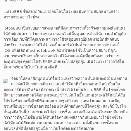
by
Gary Coleman
Lotto888 ซื้อสลากกินแบ่งออนไลน์ในระบบเพิ่มความสนุกสนานสร้าง
ความรวยอย่างไรบ้าง
lotto888 เป็นระบบการแทงหวยที่มีคุณภาพรวมทั้งสร้างความมั่งคั่งมั่นคง
ให้กับผู้เล่นเพราะว่าการแทงหวยออนไลน์นั้นคุณควรต้องให้ความสำคัญกับ
การเลือกเว็บที่ดีมีคุณภาพสามารถใช้วัสดุอุปกรณ์อิเล็กทรอนิกส์ทุกแบบ
สำหรับการแทงหวยได้ไม่ว่าจะเป็นสมาร์ทโฟนทั้งระบบ android และก็
iOS แท็บเล็ต iPad notebook คอมพิวเตอร์ ซึ่งเป็นความสบายที่คุณ
สามารถหาเงินจากเว็บหวยออนไลน์ได้ง่ายและคุ้มที่สุดเนื่องจากว่าการ
ลงทุนไม่สูง คุณยังได้รับสิทธิพิเศษและโบนัสสุดคุ้ม เพิ่มจังหวะร่ำรวยได้ไม่
อั้นมาพร้อมกับโปรโมชั่นสุดปัง ที่
จัดมาให้สมาชิกทุกคนได้รื้นเริงและสร้างความมั่นคงและยั่งยืนทางด้าน
การเงินได้มากกว่าเดิม เราแนะนำให้มาที่ เว็บหวยออนไลน์ เป็นเว็บ
ลอตเตอรี่ที่ทรงอิทธิพลที่สุดขณะนี้กล่าวได้ว่าเป็น lotto888 ชั้น 1 ของไทย
ที่สามารถแทงหวยได้ทุกหมวดหมู่ ชำระเงินไม่อั้นแถมยังส่งผลให้คุณได้รับ
โปรโมชั่นรวมทั้งสิทธิพิเศษแบบรวยชูแก๊ง เพราะเหตุว่าคุณสามารถเชิญ
ชวนเพื่อนฝูงๆมาซื้อลอตเตอรี่ออนไลน์ด้วยกันตรงนี้โคตรคุ้ม และก็มีโปรโม
ชั่นสุดปัง วันนี้เราจะพาคุณไปดูว่าการซื้อลอตเตอรี่ออนไลน์ในระบบดีมากยิ่ง
กว่าการที่คุณไปซื้อหวยใต้ดินหรือตามแผงสลากกินแบ่งอย่างไรบ้า งซึ่งจะ
ก่อให้คุณได้รับแต่ความสนุกความสบายและความมั่งมีจากการซื้อหวย
ออนไลน์ที่ดีที่สุดปัจจุบันนี้จากเว็บไซต์ลอตเตอรี่คุณภาพ