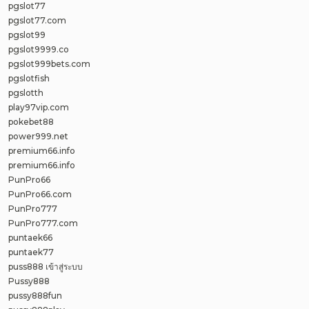
pgslot77
pgslot77.com
pgslot99
pgslot9999.co
pgslot999bets.com
pgslotfish
pgslotth
play97vip.com
pokebet88
power999.net
premium66.info
premium66.info
PunPro66
PunPro66.com
PunPro777
PunPro777.com
puntaek66
puntaek77
puss888 เข้าสู่ระบบ
Pussy888
pussy888fun