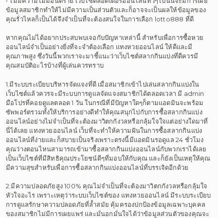
• ไม่มีความไม่มีอันตราย เว็บไซต์ลอตเตอรี่ออนไลน์ทั่วๆไปนั้นจะมีการเผย
ข้อมูลสมาชิกทำให้ไม่มีความเป็นส่วนตัวและก็อาจจะเป็นผลให้ข้อมูลของ
คุณรั่วไหลก็เป็นได้จึงจำเป็นที่จะต้องสนใจในการเลือก lotto888 ที่ดี
หากคุณไม่ได้อยากประสบพบเจอกับปัญหาเหล่านี้ สำหรับเพื่อการซื้อหวย
ออนไลน์จำเป็นอย่างยิ่งที่จะจำต้องเลือก แทงหวยออนไลน์ ให้ดีและมี
คุณภาพสูง ซึ่งวันนี้พวกเราจะมาชี้แนะว่าเว็บไซต์สลากกินแบ่งที่ดีควรมี
คุณสมบัติอะไรบ้างที่ผู้เล่นควรทราบ
1.มีระบบระเบียบบริหารจัดแจงที่ดี เมื่อสมาชิกเข้าไปเล่นสลากกินแบ่งใน
เว็บไซต์แล้วควรจะมีระบบการดูแลจัดแจงสมาชิกได้ตลอดเวลา มี admin
มือโปรที่คอยดูแลตลอด 1 วัน ในกรณีที่มีปัญหาใดๆก็ตามแอดมินจะพร้อม
ซัพพอร์ตรวมทั้งให้บริการอย่างดีทำให้คุณสนุกไปกับการซื้อสลากกินแบ่ง
ออนไลน์อย่างไม่จำเป็นที่จะต้องมาวิตกกังวลหรือกลุ้มใจใจแต่อย่างใดมาที่
นี่ได้เลย แทงหวยออนไลน์ เว็บที่จะทำให้ความฝันในการซื้อสลากกินแบ่ง
ออนไลน์ที่ง่ายและก็สบายเป็นจริงเพราะตรงนี้มีแอดมินรอดูแล 24 ชั่วโมง
คุณว่างตอนไหนสามารถเข้ามาซื้อสลากกินแบ่งออนไลน์กับพวกเราได้เลย
เป็นเว็บไซต์ที่มีสิทธิคุณประโยชน์ดีๆที่มอบให้กับคุณ และก็ยังเป็นเหตุให้คุณ
มีความสุขสำหรับเพื่อการซื้อสลากกินแบ่งออนไลน์ที่บรรเจิดอีกด้วย
2.มีความปลอดภัยสูง 100% คุณไม่จำเป็นที่จะต้องมาวิตกกังวลหรือกลุ้มใจ
หัวใจอะไร เพราะเหตุว่าระบบเว็บไซต์ของ แทงหวยออนไลน์ มีระบบระเบียบ
การดูแลรักษาความปลอดภัยที่ล้ำสมัย คุ้มครองปกป้องข้อมูลเฉพาะบุคคล
ของสมาชิกไม่มีการเผยแพร่ และมั่นอกมั่นใจได้ว่าข้อมูลส่วนตัวของคุณจะ