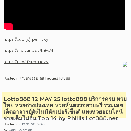
https://cutt.ly/jrpemcky
https://shorturl.asia/k8wAI
https://t.co/tfM79rH8Zv
…
Posted in
เว็บหวยออนไลน์
Tagged
lot888
Lotto888 12 MAY 25 lotto888 บริการครบ หวย
ไทย หวยต่างประเทศ หวยหุ้นตรวจหวยฟรี รวมเลข
เด็ดอาจารย์ดังไม่มีหักเปอร์เซ็นต์ แทงหวยออนไลน์
จ่ายเต็มไม่อั้น Top 14 by Phillis Lot888.net
Posted on
10 มีนาคม 2025
by
Gary Coleman