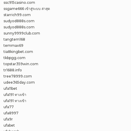
ssc915casino.com
ssgame666 เข้าสู่ระบบ ล่าสุด
starrich99.com
sudyod888s.com
sudyod888s.com
sunny9999club.com
tangtem168
temmax69
tia8kingbet.com
tkbpgg.com
topstar359win.com
tr1688.info
tree78999.com
udee365day.com
ufa11bet
ufa191 ทางเข้า
ufa191 ทางเข้า
ufa77
ufa8997
ufa9r
ufabet