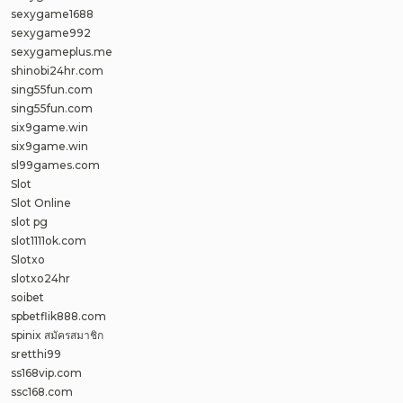
sexygame1688
sexygame992
sexygameplus.me
shinobi24hr.com
sing55fun.com
sing55fun.com
six9game.win
six9game.win
sl99games.com
Slot
Slot Online
slot pg
slot1111ok.com
Slotxo
slotxo24hr
soibet
spbetflik888.com
spinix สมัครสมาชิก
sretthi99
ss168vip.com
ssc168.com