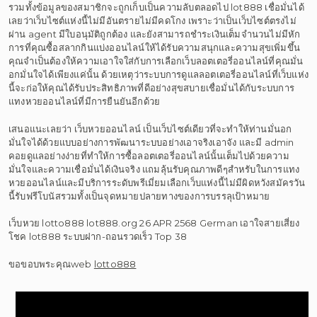
รวมทั้งข้อมูลของสมาชิกจะถูกเก็บเป็นความลับตลอดไป lot888 เชื่อมั่นได้
เลยว่าเว็บไซต์แห่งนี้ไม่มีอันตรายไม่มีคดโกง เพราะว่าเป็นเว็บไซต์ตรงไม่
ผ่าน agent มีใบอนุมัติถูกต้อง และยังสามารถชำระเงินเต็มจำนวนไม่มีหัก
การที่คุณซื้อสลากกินแบ่งออนไลน์ให้ได้รับความสนุกและความสุขเพิ่มขึ้น
คุณจำเป็นต้องให้ความเอาใจใส่กับการเลือกเว็บลอตเตอรี่ออนไลน์ที่คุณมั่น
อกมั่นใจได้เพียงแค่นั้น ด้วยเหตุว่าระบบการดูแลลอตเตอรี่ออนไลน์ที่เว็บแห่ง
นี้จะก่อให้คุณได้รับประสิทธิภาพที่ดีอย่างสุขสบายเชื่อมั่นได้กับระบบการ
แทงหวยออนไลน์ที่มีการยืนยันอีกด้วย
เสนอแนะเลยว่า เว็บหวยออนไลน์ เป็นเว็บไซต์เดียวที่จะทำให้ท่านมั่นอก
มั่นใจได้ด้วยแบบอย่างการพัฒนาระบบอย่างเอาจริงเอาจัง และมี admin
คอยดูแลอย่างง่ายที่ทำให้การซื้อลอตเตอรี่ออนไลน์นั้นเต็มไปด้วยความ
มั่นใจและความเชื่อมั่นได้เงินจริง แถมลุ้นรับคุณภาพดีๆสำหรับในการแทง
หวยออนไลน์และมีบริการระดับพรีเมี่ยมเลือกเว็บแห่งนี้ไม่มีผิดหวังสมัครวัน
นี้รับฟรีโบนัสรวมทั้งเป็นจุดหมายปลายทางของการบรรลุเป้าหมาย
เว็บหวย lotto888 lot888.org 26 APR 2568 German เอาใจสายเสี่ยง
โชค lot888 ระบบฝาก-ถอนรวดเร็ว Top 38
ขอขอบพระคุณweb
lotto888