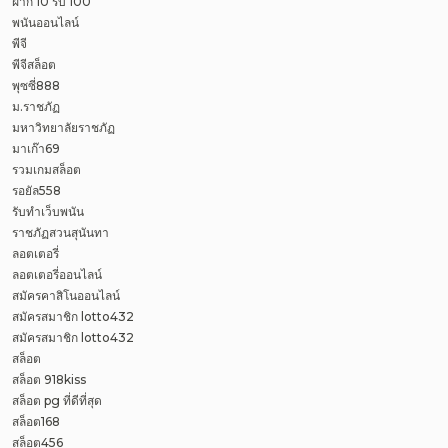
ฝาก 10 รับ 100
พนันออนไลน์
พีจี
พีจีสล็อต
พุซซี่888
ม.ราชภัฏ
มหาวิทยาลัยราชภัฏ
มาเก๊า69
รวมเกมสล็อต
รอยัล558
รับทำเว็บพนัน
ราชภัฏสวนสุนันทา
ลอตเตอรี่
ลอตเตอรี่ออนไลน์
สมัครคาสิโนออนไลน์
สมัครสมาชิก lotto432
สมัครสมาชิก lotto432
สล็อต
สล็อต 918kiss
สล็อต pg ที่ดีที่สุด
สล็อต168
สล็อต456