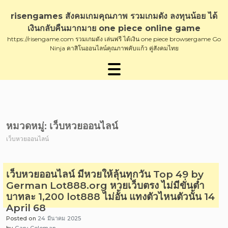
Skip
to
risengames สังคมเกมคุณภาพ รวมเกมดัง ลงทุนน้อย ได้
content
เงินกลับคืนมากมาย one piece online game
https://risengame.com รวมเกมดัง เล่นฟรี ได้เงิน one piece browsergame Go
Ninja คาสิโนออนไลน์คุณภาพคับแก้ว คู่สังคมไทย
หมวดหมู่:
เว็บหวยออนไลน์
เว็บหวยออนไลน์
เว็บหวยออนไลน์ มีหวยให้ลุ้นทุกวัน Top 49 by
German Lot888.org หวยเว็บตรง ไม่มีขั่นต่ำ
บาทละ 1,200 lot888 ไม่อั้น แทงตัวไหนตัวนั้น 14
April 68
Posted on
24 มีนาคม 2025