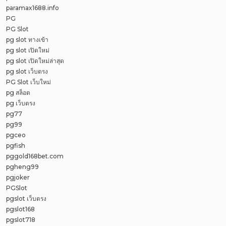
paramax1688.info
PG
PG Slot
pg slot ทางเข้า
pg slot เปิดใหม่
pg slot เปิดใหม่ล่าสุด
pg slot เว็บตรง
PG Slot เว็บใหม่
pg สล็อต
pg เว็บตรง
pg77
pg99
pgceo
pgfish
pggold168bet.com
pgheng99
pgjoker
PGSlot
pgslot เว็บตรง
pgslot168
pgslot718