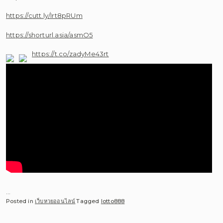
https://cutt.ly/Irt8pRUm
https://shorturl.asia/asmO5
https://t.co/zadyMe43rt
…
Posted in
เว็บหวยออนไลน์
Tagged
lotto888