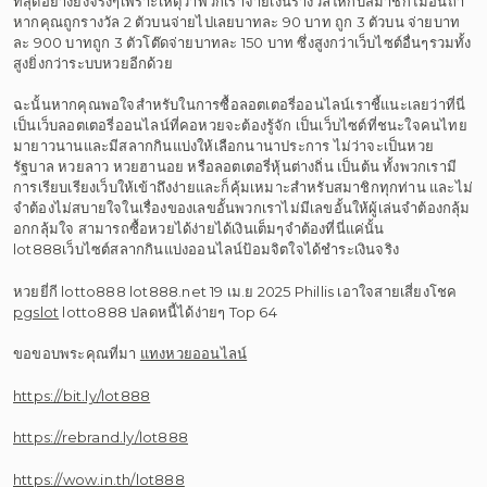
ที่สุดอย่างยิ่งจริงๆเพราะเหตุว่าพวกเราจ่ายเงินรางวัลให้กับสมาชิกไม่อั้นถ้า
หากคุณถูกรางวัล 2 ตัวบนจ่ายไปเลยบาทละ 90 บาท ถูก 3 ตัวบน จ่ายบาท
ละ 900 บาทถูก 3 ตัวโต๊ดจ่ายบาทละ 150 บาท ซึ่งสูงกว่าเว็บไซต์อื่นๆรวมทั้ง
สูงยิ่งกว่าระบบหวยอีกด้วย
ฉะนั้นหากคุณพอใจสำหรับในการซื้อลอตเตอรี่ออนไลน์เราชี้แนะเลยว่าที่นี่
เป็นเว็บลอตเตอรี่ออนไลน์ที่คอหวยจะต้องรู้จัก เป็นเว็บไซต์ที่ชนะใจคนไทย
มายาวนานและมีสลากกินแบ่งให้เลือกนานาประการ ไม่ว่าจะเป็นหวย
รัฐบาล หวยลาว หวยฮานอย หรือลอตเตอรี่หุ้นต่างถิ่น เป็นต้น ทั้งพวกเรามี
การเรียบเรียงเว็บให้เข้าถึงง่ายและก็คุ้มเหมาะสำหรับสมาชิกทุกท่าน และไม่
จำต้องไม่สบายใจในเรื่องของเลขอั้นพวกเราไม่มีเลขอั้นให้ผู้เล่นจำต้องกลุ้ม
อกกลุ้มใจ สามารถซื้อหวยได้ง่ายได้เงินเต็มๆจำต้องที่นี่แค่นั้น
lot888เว็บไซต์สลากกินแบ่งออนไลน์ป้อมจิตใจได้ชำระเงินจริง
หวยยี่กี lotto888 lot888.net 19 เม.ย 2025 Phillis เอาใจสายเสี่ยงโชค
pgslot
lotto888 ปลดหนี้ได้ง่ายๆ Top 64
ขอขอบพระคุณที่มา
แทงหวยออนไลน์
https://bit.ly/lot888
https://rebrand.ly/lot888
https://wow.in.th/lot888