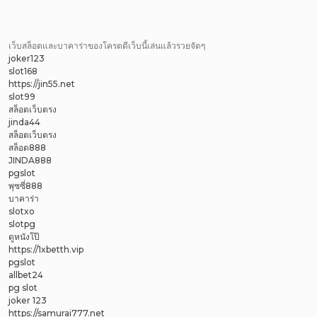
เว็บสล็อตและบาคาร่าของโครตดีเว็บนี้เล่นแล้วรวยจัดๆ
joker123
slot168
https://jin55.net
slot99
สล็อตเว็บตรง
jinda44
สล็อตเว็บตรง
สล็อต888
JINDA888
pgslot
พุซซี่888
บาคาร่า
slotxo
slotpg
ดูหนังโป๊
https://1xbetth.vip
pgslot
allbet24
pg slot
joker 123
https://samurai777.net