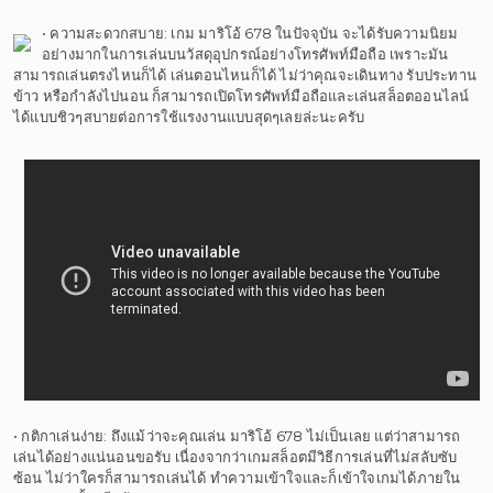
• ความสะดวกสบาย: เกม มาริโอ้ 678 ในปัจจุบัน จะได้รับความนิยม
อย่างมากในการเล่นบนวัสดุอุปกรณ์อย่างโทรศัพท์มือถือ เพราะมัน
สามารถเล่นตรงไหนก็ได้ เล่นตอนไหนก็ได้ ไม่ว่าคุณจะเดินทาง รับประทาน
ข้าว หรือกำลังไปนอน ก็สามารถเปิดโทรศัพท์มือถือและเล่นสล็อตออนไลน์
ได้แบบชิวๆสบายต่อการใช้แรงงานแบบสุดๆเลยล่ะนะครับ
• กติกาเล่นง่าย: ถึงแม้ว่าจะคุณเล่น มาริโอ้ 678 ไม่เป็นเลย แต่ว่าสามารถ
เล่นได้อย่างแน่นอนขอรับ เนื่องจากว่าเกมสล็อตมีวิธีการเล่นที่ไม่สลับซับ
ซ้อน ไม่ว่าใครก็สามารถเล่นได้ ทำความเข้าใจและก็เข้าใจเกมได้ภายใน