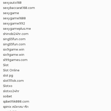
sexyauto168
sexybaccarat168.com
sexygame
sexygame1688
sexygame992
sexygameplus.me
shinobi24hr.com
sing55fun.com
sing55fun.com
six9game.win
six9game.win
sl99games.com
Slot
Slot Online
slot pg
slot1111ok.com
Slotxo
slotxo24hr
soibet
spbetflik888.com
spinix สมัครสมาชิก