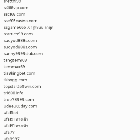
sretthi99
ss168vip.com
ssc168.com
ssc915casino.com
ssgame666 เข้าสู่ระบบ ล่าสุด
starrich99.com
sudyod888s.com
sudyod888s.com
sunny9999club.com
tangtem168
temmax69
tia8kingbet.com
tkbpgg.com
topstar359win.com
tr1688.info
tree78999.com
udee365day.com
ufa11bet
ufa191 ทางเข้า
ufa191 ทางเข้า
ufa77
ufa8997