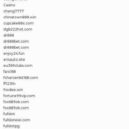
Casino
chang7777
chinatown888.win
cupcake88x.com
dgb222hot.com
dr888
dr888bet.com
dr888bet.com
enjoy24.fun
erisauto.site
eu369clubs.com
faro168
fcharoenkit168.com
ff123th
fiwdee.win
fortune99vip.com
fox689ok.com
fox689ok.com
fullslot
fullsloteiei.com
fullslotpg