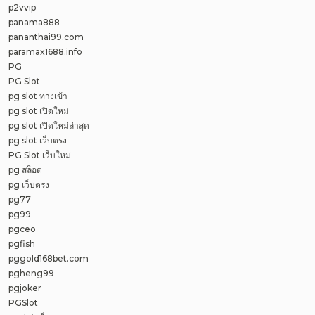
p2vvip
panama888
pananthai99.com
paramax1688.info
PG
PG Slot
pg slot ทางเข้า
pg slot เปิดใหม่
pg slot เปิดใหม่ล่าสุด
pg slot เว็บตรง
PG Slot เว็บใหม่
pg สล็อต
pg เว็บตรง
pg77
pg99
pgceo
pgfish
pggold168bet.com
pgheng99
pgjoker
PGSlot