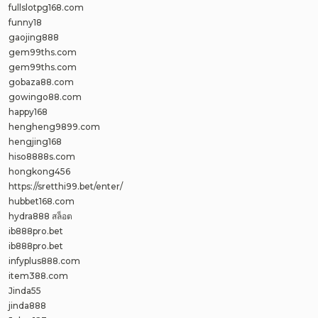
fullslotpg168.com
funny18
gaojing888
gem99ths.com
gem99ths.com
gobaza88.com
gowingo88.com
happy168
hengheng9899.com
hengjing168
hiso8888s.com
hongkong456
https://sretthi99.bet/enter/
hubbet168.com
hydra888 สล็อต
ib888pro.bet
ib888pro.bet
infyplus888.com
item388.com
Jinda55
jinda888