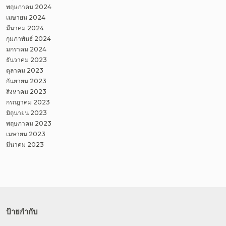
พฤษภาคม 2024
เมษายน 2024
มีนาคม 2024
กุมภาพันธ์ 2024
มกราคม 2024
ธันวาคม 2023
ตุลาคม 2023
กันยายน 2023
สิงหาคม 2023
กรกฎาคม 2023
มิถุนายน 2023
พฤษภาคม 2023
เมษายน 2023
มีนาคม 2023
ป้ายกำกับ