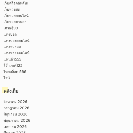
เว็บสล็อตอันดับ1
เว็บหวยสด
เว็บหวยออนไลน์
เว็บหวยฮานอย
เศรษฐี99
แทงบอล
แทงบอลออนไลน์
แทงหวยสด
แทงหวยออนไลน์
แพนด้า555
โจ๊กเกอร์123
ไทยสล็อต 888
ไวน์
คลังเก็บ
สิงหาคม 2026
กรกฎาคม 2026
มิถุนายน 2026
พฤษภาคม 2026
เมษายน 2026
มีนาคม 2026