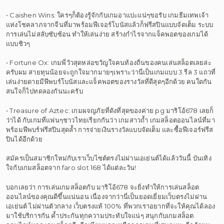
• Caishen Wins: ใครๆก็ต้องรู้จักกับเกมอาแปะแน่ๆขอรับ เกมธีมเทพเจ้า
แห่งโชคลาภจากจีนที่มาพร้อมฟีเจอร์โบนัสแล้วก็ฟรีสปินแบบจัดเต็ม ระบบ
การเล่นไม่สลับซับซ้อน ทำให้เล่นง่าย สร้างกำไรจากแจ็คพอตของเกมได้
แบบชิวๆ
• Fortune Ox: เกมพี่วัวสุดหล่อขวัญใจคนท้องถิ่นของคนเล่นสล็อตเลยล่ะ
ครับผม สายทุนน้อยจะถูกใจมากมายๆเพราะว่านี่เป็นเกมแบบ 3 รีล 3 แถวที่
เล่นง่ายดายมีฟีพบร์โบนัสและแจ็คพอตของรางวัลที่ดีสุดๆอีกด้วย คนใดกัน
สนใจก็ไปทดลองกันนะครับ
• Treasure of Aztec: เกมผจญภัยที่ดังที่สุดของค่าย pg มาริโอ้678 เลยก็
ว่าได้ กับเกมที่แฟนๆชาวไทยเรียกกันว่า เกมสาวถ้ำ เกมสล็อตออนไลน์ที่มา
พร้อมฟีพบร์ฟรีสปินสุดล้ำ การจ่ายเงินรางวัลแบบจัดเต็ม และซื้อฟีเจอร์ฟรีส
ปินได้อีกด้วย
สมัครเป็นสมาชิกใหม่กับเราเว็บไซต์ตรงไม่ผ่านเอเย่นต์ได้แล้ววันนี้ บันเทิง
ใจกับเกมสล็อตจาก faro slot 168 ได้แต่ละวัน!
บอกเลยว่า การเล่นเกมสล็อตกับ มาริโอ้678 จะยิ่งทำให้การเล่นสล็อต
ออนไลน์ของคุณดีขึ้นแน่นอน เนื่องจากว่านี่เป็นยอดเยี่ยมเว็บตรงไม่ผ่าน
เอเย่นต์ ไม่ผ่านตัวกลาง เว็บตรงแท้ 100% ที่พวกเราอยากที่จะให้คุณได้ลอง
มาใช้บริการกัน ค้ำประกันทุกความประทับใจแน่ๆ สนุกกับเกมสล็อต