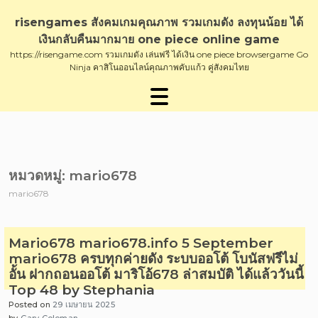
Skip
to
risengames สังคมเกมคุณภาพ รวมเกมดัง ลงทุนน้อย ได้
content
เงินกลับคืนมากมาย one piece online game
https://risengame.com รวมเกมดัง เล่นฟรี ได้เงิน one piece browsergame Go
Ninja คาสิโนออนไลน์คุณภาพคับแก้ว คู่สังคมไทย
หมวดหมู่:
mario678
mario678
Mario678 mario678.info 5 September
mario678 ครบทุกค่ายดัง ระบบออโต้ โบนัสฟรีไม่
อั้น ฝากถอนออโต้ มาริโอ้678 ล่าสมบัติ ได้แล้ววันนี้
Top 48 by Stephania
Posted on
29 เมษายน 2025