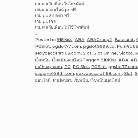
เกมเล่นกับเพื่อน ในโทรศัพท์
เล่นเกมออนไลน์ pc ฟรี
เกม pc สเปคต่ํา ฟรี
เกม pc เก่าๆ
เกมเล่นกับเพื่อน ไม่ใช้โทรศัพท์
…
Posted in
918Kiss
,
ABA
,
ABAGroup2
,
Baccarat
,
PGSlot
,
pgslot77.com
,
pgslot9999.co
,
PunPro6
sexybaccarat168.com
,
Slot
,
Slot Online
,
Slotxo
,
ค
เว็บพนัน
,
เว็บพนันออนไลน์
Tagged
918Kiss
,
ABA
,
AB
no1huay.com
,
PG
,
PG Slot
,
PGSlot
,
pgslot77.com
sagame168th.com
,
sexybaccarat168.com
,
Slot
,
S
ออนไลน์
,
เกมยิงปลา
,
เว็บพนัน
,
เว็บพนันออนไลน์