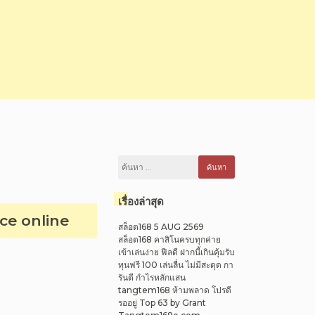
ค้นหา
สำหรับ:
เรื่องล่าสุด
ece online
สล็อต168 5 AUG 2569
สล็อต168 คาสิโนครบทุกค่าย
เข้าเล่นง่าย ฟีลดี ฝากนี้เกินคุ้มรับ
ทุนฟรี 100 เล่นลื่น ไม่มีสะดุด กา
รันตี กำไรหลักแสน
tangtem168 ห้ามพลาด โปรดี
รออยู่ Top 63 by Grant