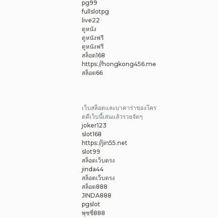
pg99
fullslotpg
live22
ดูหนัง
ดูหนังฟรี
ดูหนังฟรี
สล็อต168
https://hongkong456.me
สล็อต66
เว็บสล็อตและบาคาร่าของโคร
ตดีเว็บนี้เล่นแล้วรวยจัดๆ
joker123
slot168
https://jin55.net
slot99
สล็อตเว็บตรง
jinda44
สล็อตเว็บตรง
สล็อต888
JINDA888
pgslot
พุซซี่888