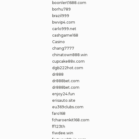
boonlert1688.com
borhu789
brazil999
bwvip4.com
carlo999.net
cashgame168
Casino
chang7777
chinatown888.win
cupcake88x.com
dgb222hot.com
dr888
dr888bet.com
dr888bet.com
enjoy24.fun
erisauto.site
eu369clubs.com
faro168
fcharoenkit168.com
ff123th
fiwdee.win