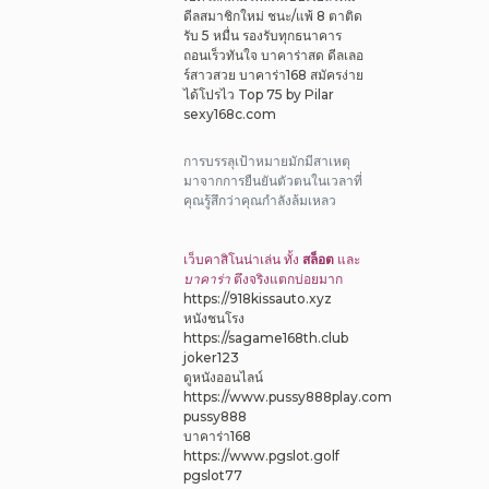
ดีลสมาชิกใหม่ ชนะ/แพ้ 8 ตาติด
รับ 5 หมื่น รองรับทุกธนาคาร
ถอนเร็วทันใจ บาคาร่าสด ดีลเลอ
ร์สาวสวย บาคาร่า168 สมัครง่าย
ได้โปรไว Top 75 by Pilar
sexy168c.com
การบรรลุเป้าหมายมักมีสาเหตุ
มาจากการยืนยันตัวตนในเวลาที่
คุณรู้สึกว่าคุณกำลังล้มเหลว
เว็บคาสิโนน่าเล่น ทั้ง
สล็อต
และ
บาคาร่า
ตึงจริงแตกบ่อยมาก
https://918kissauto.xyz
หนังชนโรง
https://sagame168th.club
joker123
ดูหนังออนไลน์
https://www.pussy888play.com
pussy888
บาคาร่า168
https://www.pgslot.golf
pgslot77