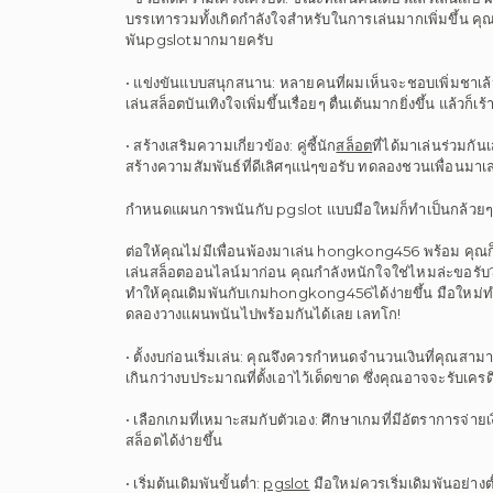
บรรเทารวมทั้งเกิดกำลังใจสำหรับในการเล่นมากเพิ่มขึ้น คุณเ
พันpgslotมากมายครับ
• แข่งขันแบบสนุกสนาน: หลายคนที่ผมเห็นจะชอบเพิ่มชาเล้นท์
เล่นสล็อตบันเทิงใจเพิ่มขึ้นเรื่อยๆ ตื่นเต้นมากยิ่งขึ้น แล้วก็เ
• สร้างเสริมความเกี่ยวข้อง: คู่ซี้นัก
สล็อต
ที่ได้มาเล่นร่วมกั
สร้างความสัมพันธ์ที่ดีเลิศๆแน่ๆขอรับ ทดลองชวนเพื่อน
กำหนดแผนการพนันกับ pgslot แบบมือใหม่ก็ทำเป็นกล้วย
ต่อให้คุณไม่มีเพื่อนพ้องมาเล่น hongkong456 พร้อม คุณก
เล่นสล็อตออนไลน์มาก่อน คุณกำลังหนักใจใช่ไหมล่ะขอรับ? 
ทำให้คุณเดิมพันกับเกมhongkong456ได้ง่ายขึ้น มือใหม่ทำ
ดลองวางแผนพนันไปพร้อมกันได้เลย เลทโก!
• ตั้งงบก่อนเริ่มเล่น: คุณจึงควรกำหนดจำนวนเงินที่คุณสาม
เกินกว่างบประมาณที่ตั้งเอาไว้เด็ดขาด ซึ่งคุณอาจจะรับเครดิต
• เลือกเกมที่เหมาะสมกับตัวเอง: ศึกษาเกมที่มีอัตราการจ่ายเง
สล็อตได้ง่ายขึ้น
• เริ่มต้นเดิมพันขั้นต่ำ:
pgslot
มือใหม่ควรเริ่มเดิมพันอย่า