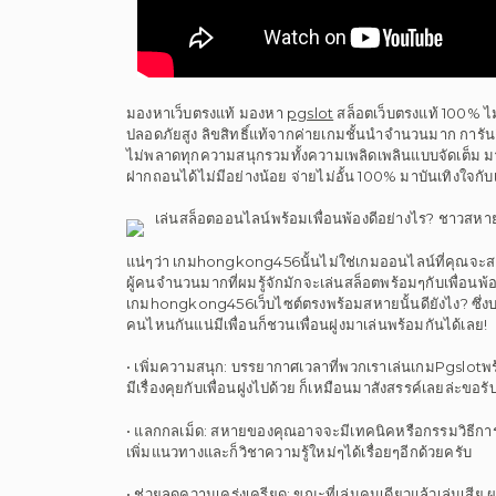
มองหาเว็บตรงแท้ มองหา
pgslot
สล็อตเว็บตรงแท้ 100% ไม
ปลอดภัยสูง ลิขสิทธิ์แท้จากค่ายเกมชั้นนำจำนวนมาก การ
ไม่พลาดทุกความสนุกรวมทั้งความเพลิดเพลินแบบจัดเต็ม ม
ฝากถอนได้ไม่มีอย่างน้อย จ่ายไม่อั้น 100% มาบันเทิงใจกับเ
เล่นสล็อตออนไลน์พร้อมเพื่อนพ้องดีอย่างไร? ชาวสห
แน่ๆว่า เกมhongkong456นั้นไม่ใช่เกมออนไลน์ที่คุณจะสามาร
ผู้คนจำนวนมากที่ผมรู้จักมักจะเล่นสล็อตพร้อมๆกับเพื่อน
เกมhongkong456เว็บไซต์ตรงพร้อมสหายนั้นดียังไง? ซึ่งบ
คนไหนกันแน่มีเพื่อนก็ชวนเพื่อนฝูงมาเล่นพร้อมกันได้เลย!
• เพิ่มความสนุก: บรรยากาศเวลาที่พวกเราเล่นเกมPgslotพ
มีเรื่องคุยกับเพื่อนฝูงไปด้วย ก็เหมือนมาสังสรรค์เลยล่ะขอรั
• แลกกลเม็ด: สหายของคุณอาจจะมีเทคนิคหรือกรรมวิธีการ
เพิ่มแนวทางและก็วิชาความรู้ใหม่ๆได้เรื่อยๆอีกด้วยครับ
• ช่วยลดความเคร่งเครียด: ขณะที่เล่นคนเดียวแล้วเล่นเสีย ผ