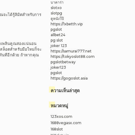
บาคาร่า
slotxo
slotpg
ุณจะได้รู้ลิมิตสำหรับการ
ดูหนังโป๊
https://1xbetth.vip
pgslot
allbet24
pg slot
ลิดเพลินคูณสองแน่นอน
joker 123
นสล็อตสำหรับมือใหม่ก็จะ
https://samurai777.net
นทันทีอีกด้วย ถ้าหากคุณ
https://tokyoslot88.com
pgslotbetway
joker123
pgslot
https://gogoslot.asia
ความเห็นล่าสุด
หมวดหมู่
123xos.com
1688vegasx.com
168slot