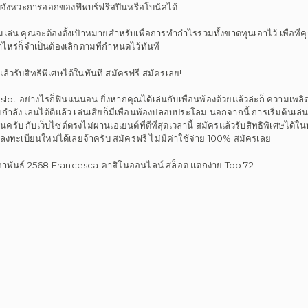
ดจับจังหวะการออกของฟีพบร์ฟรีสปินหรือโบนัสได้
มเล่น คุณจะต้องตั้งเป้าหมายสำหรับเพื่อการทำกำไรรวมทั้งขาดทุนเอาไว้ เพื่อที่ค
หร่ก็จำเป็นต้องเลิกตามที่กำหนดไว้ทันที
้วรับสิทธิพิเศษได้ในทันที สมัครฟรี สมัครเลย!
slot อย่างไรก็ฟินแน่นอน ยิ่งหากคุณได้เล่นกับเพื่อนพ้องด้วยแล้วล่ะก็ ความเพ
 เล่นได้ดีแล้ว เล่นเสียก็มีเพื่อนพ้องปลอบประโลม นอกจากนี้ การเริ่มต้นเล่
บ กับเว็บไซต์ตรงไม่ผ่านเอเย่นต์ที่ดีที่สุดเวลานี้ สมัครแล้วรับสิทธิพิเศษได้ใ
ะเบียนใหม่ได้เลยจ้าครับ สมัครฟรี ไม่มีค่าใช้จ่าย 100% สมัครเลย
าพันธ์ 2568 Francesca คาสิโนออนไลน์ สล็อต แตกง่าย Top 72