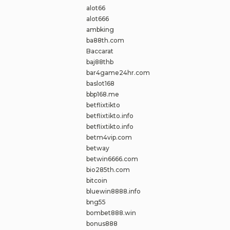
alot66
alot666
ambking
ba88th.com
Baccarat
baj88thb
bar4game24hr.com
baslot168
bbp168.me
betflixtikto
betflixtikto.info
betflixtikto.info
betm4vip.com
betway
betwin6666.com
bio285th.com
bitcoin
bluewin8888.info
bng55
bombet888.win
bonus888