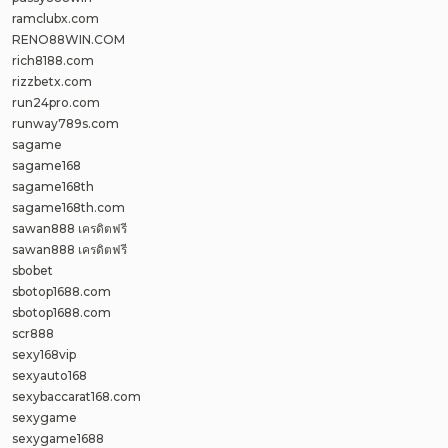
ramclubx.com
RENO88WIN.COM
rich8188.com
rizzbetx.com
run24pro.com
runway789s.com
sagame
sagame168
sagame168th
sagame168th.com
sawan888 เครดิตฟรี
sawan888 เครดิตฟรี
sbobet
sbotop1688.com
sbotop1688.com
scr888
sexy168vip
sexyauto168
sexybaccarat168.com
sexygame
sexygame1688