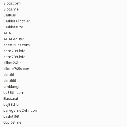
8lots.com
8lots.me
918Kiss
918kiss เข้าสู่ระบบ
918kissauto
ABA
ABAGroup2
aden168ss.com
adm789.info
adm789.info
allbet24hr
allone745s.com
alot66
alot666
ambking
ba88th.com
Baccarat
baj88thb
bar4game24hr.com
baslot168
bbp168.me