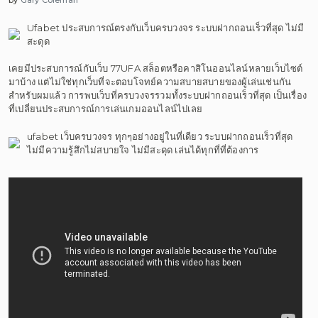
by
Gary Coleman
Ufabet ประสบการณ์ตรงกับเว็บครบวงจร ระบบฝากถอนเร็วที่สุด ไม่มี
สะดุด
เคยมีประสบการณ์กับเว็บ 77UFA สล็อตหรือคาสิโนออนไลน์หลายเว็บไซต์
มาบ้าง แต่ไม่ใช่ทุกเว็บที่จะตอบโจทย์ความสบายสบายของผู้เล่นเช่นกัน
สำหรับผมแล้ว การพบเว็บที่ครบวงจรรวมทั้งระบบฝากถอนเร็วที่สุด เป็นเรื่อง
ที่เปลี่ยนประสบการณ์การเล่นเกมออนไลน์ไปเลย
ufabet เว็บครบวงจร ทุกๆอย่างอยู่ในที่เดียว ระบบฝากถอนเร็วที่สุด
ไม่มีความรู้สึกไม่สบายใจ ไม่มีสะดุด เล่นได้ทุกที่ที่ต้องการ