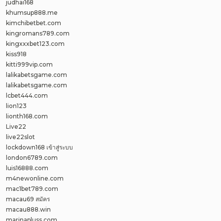
judhai168
khumsup888.me
kimchibetbet.com
kingromans789.com
kingxxxbet123.com
kiss918
kitti999vip.com
lalikabetsgame.com
lalikabetsgame.com
lcbet444.com
lion123
lionth168.com
Live22
live22slot
lockdown168 เข้าสู่ระบบ
london6789.com
luis16888.com
m4newonline.com
mac1bet789.com
macau69 สมัคร
macau888.win
marinapluss.com