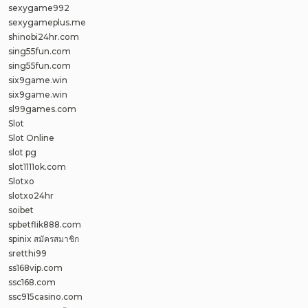
sexygame992
sexygameplus.me
shinobi24hr.com
sing55fun.com
sing55fun.com
six9game.win
six9game.win
sl99games.com
Slot
Slot Online
slot pg
slot1111ok.com
Slotxo
slotxo24hr
soibet
spbetflik888.com
spinix สมัครสมาชิก
sretthi99
ss168vip.com
ssc168.com
ssc915casino.com