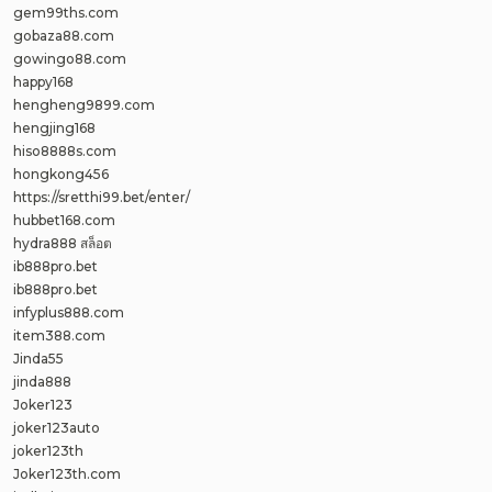
gem99ths.com
gobaza88.com
gowingo88.com
happy168
hengheng9899.com
hengjing168
hiso8888s.com
hongkong456
https://sretthi99.bet/enter/
hubbet168.com
hydra888 สล็อต
ib888pro.bet
ib888pro.bet
infyplus888.com
item388.com
Jinda55
jinda888
Joker123
joker123auto
joker123th
Joker123th.com