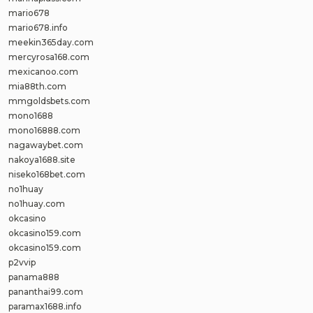
mario678
mario678.info
meekin365day.com
mercyrosa168.com
mexicanoo.com
mia88th.com
mmgoldsbets.com
mono1688
mono16888.com
nagawaybet.com
nakoya1688.site
niseko168bet.com
no1huay
no1huay.com
okcasino
okcasino159.com
okcasino159.com
p2vvip
panama888
pananthai99.com
paramax1688.info