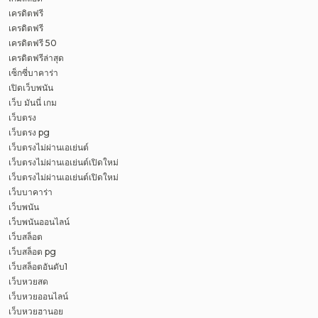
เครดิตฟรี
เครดิตฟรี
เครดิตฟรี 50
เครดิตฟรีล่าสุด
เซ็กซี่บาคาร่า
เปิดเว็บพนัน
เว็บ มันนี่ เกม
เว็บตรง
เว็บตรง pg
เว็บตรงไม่ผ่านเอเย่นต์
เว็บตรงไม่ผ่านเอเย่นต์เปิดใหม่
เว็บตรงไม่ผ่านเอเย่นต์เปิดใหม่
เว็บบาคาร่า
เว็บพนัน
เว็บพนันออนไลน์
เว็บสล็อต
เว็บสล็อต pg
เว็บสล็อตอันดับ1
เว็บหวยสด
เว็บหวยออนไลน์
เว็บหวยฮานอย