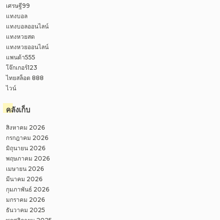
เศรษฐี99
แทงบอล
แทงบอลออนไลน์
แทงหวยสด
แทงหวยออนไลน์
แพนด้า555
โจ๊กเกอร์123
ไทยสล็อต 888
ไวน์
คลังเก็บ
สิงหาคม 2026
กรกฎาคม 2026
มิถุนายน 2026
พฤษภาคม 2026
เมษายน 2026
มีนาคม 2026
กุมภาพันธ์ 2026
มกราคม 2026
ธันวาคม 2025