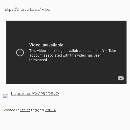
https://shorturl.asia/lVibd
https://t.co/Cw1P92DSvO
…
Posted in
ufa77
Tagged
77UFA