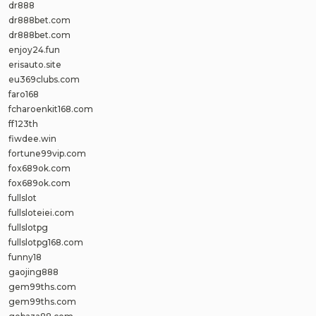
dr888
dr888bet.com
dr888bet.com
enjoy24.fun
erisauto.site
eu369clubs.com
faro168
fcharoenkit168.com
ff123th
fiwdee.win
fortune99vip.com
fox689ok.com
fox689ok.com
fullslot
fullsloteiei.com
fullslotpg
fullslotpg168.com
funny18
gaojing888
gem99ths.com
gem99ths.com