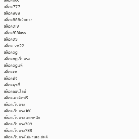
สล็อต666
สล็อต777
สล็อต888
สล็อต888เว็บตรง
สล็อต918
สล็อต918kiss
สล็อต99
สล็อตlive22
สล็อตpg
สล็อตpgเว็บตรง
สล็อตpgแท้
สล็อตxo
สล็อตพีจี
สล็อตพุซซี่
สล็อตออนไลน์
สล็อตเครดิตฟรี
สล็อตเว็บตรง
สล็อตเว็บตรง 168
สล็อตเว็บตรง แตกหนัก
สล็อตเว็บตรง789
สล็อตเว็บตรง789
สล็อตเว็บตรงไม่ผ่านเอเย่นต์