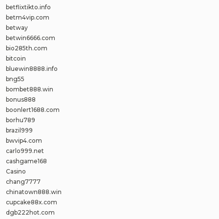
betflixtikto.info
betm4vip.com
betway
betwin6666.com
bio285th.com
bitcoin
bluewin8888.info
bng55
bombet888.win
bonus888
boonlert1688.com
borhu789
brazil999
bwvip4.com
carlo999.net
cashgame168
Casino
chang7777
chinatown888.win
cupcake88x.com
dgb222hot.com