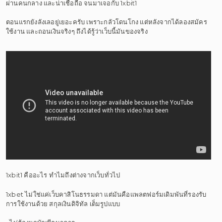
ผ่านคนกลาง และน่าเชื่อถือ จนมาเจอกับ 1xbit1
ตอนแรกยังลังเลอยู่เยอะครับ เพราะกลัวโดนโกง แต่หลังจากได้ลองสมัคร
ใช้งาน และถอนเงินจริงๆ ถึงได้รู้ว่าเว็บนี้มันของจริง
1xbit1 คืออะไร ทำไมถึงต่างจากเว็บทั่วไป
1xbet ไม่ใช่แค่เว็บคาสิโนธรรมดา แต่มันคือแพลตฟอร์มเดิมพันที่รองรับ
การใช้งานด้วย สกุลเงินดิจิทัล เต็มรูปแบบ