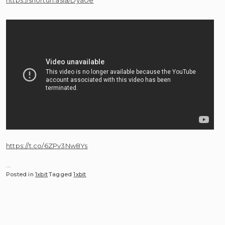
https://t.co/6ZPv3Nw8Ys
…
Posted in
1xbit
Tagged
1xbit