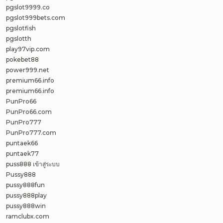
pgslot9999.co
pgslot999bets.com
pgslotfish
pgslotth
play97vip.com
pokebet88
power999.net
premium66.info
premium66.info
PunPro66
PunPro66.com
PunPro777
PunPro777.com
puntaek66
puntaek77
puss888 เข้าสู่ระบบ
Pussy888
pussy888fun
pussy888play
pussy888win
ramclubx.com