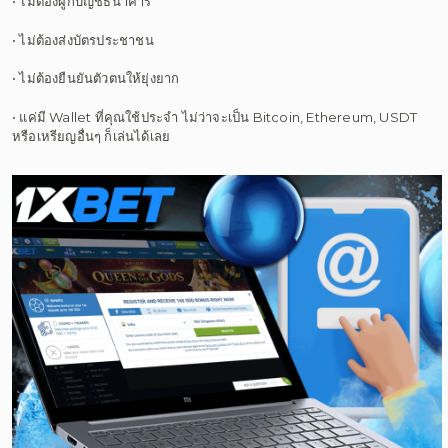
• ไม่ต้องผูกบัญชีธนาคาร
• ไม่ต้องส่งบัตรประชาชน
• ไม่ต้องยืนยันตัวตนให้ยุ่งยาก
• แค่มี Wallet ที่คุณใช้ประจำ ไม่ว่าจะเป็น Bitcoin, Ethereum, USDT
หรือเหรียญอื่นๆ ก็เล่นได้เลย