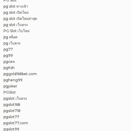
PG Slot
pg slot ทางเข้า
pg slot เปิดใหม่
pg slot เปิดใหม่ล่าสุด
pg slot เว็บตรง
PG Slot เว็บใหม่
pg สล็อต
pg เว็บตรง
pg77
pg99
pgceo
pgfish
pggold168bet.com
pgheng99
pgjoker
PGSlot
pgslot เว็บตรง
pgslot168
pgslot718
pgslot77
pgslot77.com
pgslot99