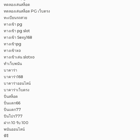
ทดลองเล่นสล็อต
ทดลองเล่นสล็อต PG เว็บตรง
ทะเบียนรถสวย
ทางเข้า pg
ทางเข้า pg slot
ทางเข้า Sexy168
ทางเข้าpg
ทางเข้าxo
ทางเข้าเล่น slotxo
ทำเว็บพนัน
บาคาร่า
บาคาร่า168
บาคาร่าออนไลน์
บาคาร่าเว็บตรง
ปั่นสล็อต
ปั่นแตก66
ปั่นแตก77
ปันโปร777
ฝาก 10 รับ 100
พนันออนไลน์
พีจี