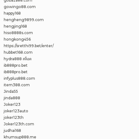
gobaza88.com
gowingo88.com
happy168
hengheng9899.com
hengjing168
hiso8888s.com
hongkong456
https://sretthi99.bet/enter/
hubbet168.com
hydra888 สล็อต
ib888pro.bet
ib888pro.bet
infyplus888.com
item388.com
Jinda55
jinda888
Joker123
joker123auto
joker123th
Joker123th.com
judhai168
khumsup888.me