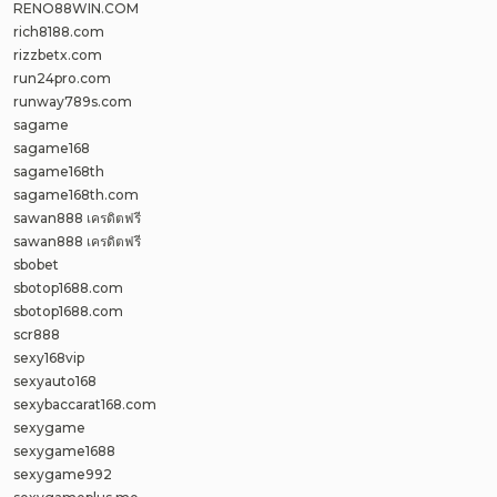
RENO88WIN.COM
rich8188.com
rizzbetx.com
run24pro.com
runway789s.com
sagame
sagame168
sagame168th
sagame168th.com
sawan888 เครดิตฟรี
sawan888 เครดิตฟรี
sbobet
sbotop1688.com
sbotop1688.com
scr888
sexy168vip
sexyauto168
sexybaccarat168.com
sexygame
sexygame1688
sexygame992