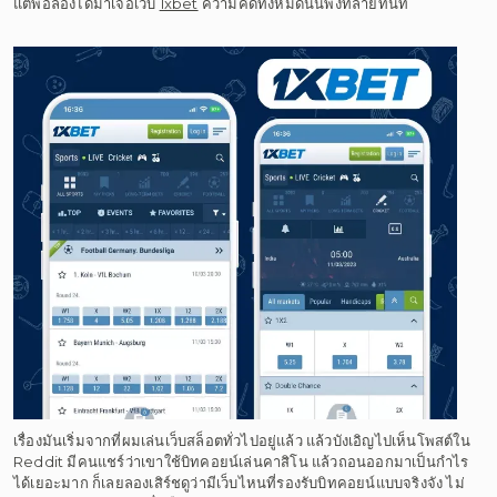
แต่พอลองได้มาเจอเว็บ
1xbet
ความคิดทั้งหมดนั้นพังทลายทันที
เรื่องมันเริ่มจากที่ผมเล่นเว็บสล็อตทั่วไปอยู่แล้ว แล้วบังเอิญไปเห็นโพสต์ใน
Reddit มีคนแชร์ว่าเขาใช้บิทคอยน์เล่นคาสิโน แล้วถอนออกมาเป็นกำไร
ได้เยอะมาก ก็เลยลองเสิร์ชดูว่ามีเว็บไหนที่รองรับบิทคอยน์แบบจริงจัง ไม่