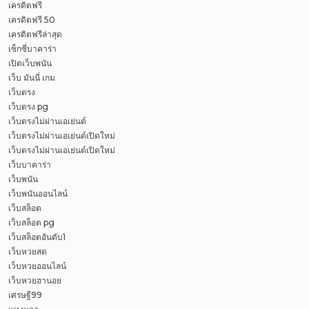
เครดิตฟรี
เครดิตฟรี 50
เครดิตฟรีล่าสุด
เซ็กซี่บาคาร่า
เปิดเว็บพนัน
เว็บ มันนี่ เกม
เว็บตรง
เว็บตรง pg
เว็บตรงไม่ผ่านเอเย่นต์
เว็บตรงไม่ผ่านเอเย่นต์เปิดใหม่
เว็บตรงไม่ผ่านเอเย่นต์เปิดใหม่
เว็บบาคาร่า
เว็บพนัน
เว็บพนันออนไลน์
เว็บสล็อต
เว็บสล็อต pg
เว็บสล็อตอันดับ1
เว็บหวยสด
เว็บหวยออนไลน์
เว็บหวยฮานอย
เศรษฐี99