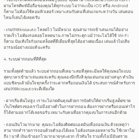
ผ่านโทรศัพท์มือถือของคุณได้ทุกระบบ ไม่ว่าจะเป็น iOS หรือ Android
ก็ตาม ไม่ต้องใช้คอมพิวเตอร์ เหมาะสมกับคนที่เล่นเกมระหว่างวัน เล่นตอน
ไหนก็เล่นได้เลยครับ
• เกม918kissauto โหลดไว ไม่มีหน่วง: คุณสามารถเข้าเล่นเกมได้อย่าง
รวดเร็ว ไม่ต้องรอคอยโหลดนาน ภาพไม่กระตุก แม้ว่าจะไม่ได้ใช้ Wi-Fi
ก็ตาม บันเทิงใจกับเกมสล็อตที่ดีเยี่ยมที่สุดได้อย่างต่อเนื่อง เล่นแล้วไม่เสีย
อารมณ์อย่างแน่แท้นะครับ
4. ระบบฝากถอนที่ดีที่สุด
รวมทั้งสุดท้ายแล้ว ระบบฝากถอนที่เหมาะสมที่สุดจะมีผลให้คุณพอใจแบบ
สุดๆเวลาเข้ามาเล่นเลยล่ะครับ คุณลองนึกถึงสิ คุณเล่นเกมอย่างสนุก ทำเงิน
แบบชิลๆแล้วมั่นใจทุกครั้งว่าจะฝากหรือถอนเงินได้ ประสบการณ์สำหรับการ
เล่น918kissautoจะดีเพียงใด
• ฝากเริ่มต้นไม่สูง: เราจะไม่กดดันคุณด้วยการบังคับให้ฝากเริ่มสูงเด็ดขาด
เว็บไซต์ตรงของเราไม่มีอย่างต่ำในการฝากถอน ต้องการฝากหรือถอนเท่าไร
ก็ได้ตามอยากได้เลยขอรับ เหมาะกับคนที่อยากคุมงบในการเล่นอีกด้วย
• ถอนเงินไวมากมาย: คุณจะไม่ต้องติดต่อแอดมินเพื่อถอนเงิน ด้วยเหตุว่า
สามารถทำรายการถอนด้วยตัวเองได้เลย ไม่ต้องรอคอยหลายวัน ใช้เวลาไม่
ถึง 1 นาที เงินเข้าออกไวมากมายๆสะดวก เร็วทันใจ รวมทั้งไม่มีอันตราย