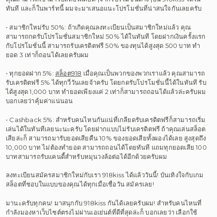
ทันที และก็ในพาร์ทนี้ ผมจะมาเสนอแนะโปรโมชั่นที่น่าสนใจกันเลยครับ
• สมาชิกใหม่รับ 50%: ถ้าเกิดคุณลงทะเบียนเป็นสมาชิกใหม่แล้ว คุณ
สามารถกดรับโปรโมชั่นสมาชิกใหม่ 50% ได้ในทันที โดยฝากเงินครั้งแรก
กับโปรโมชั่นนี้ สามารถรับเครดิตฟรี 50% ของทุนได้สูงสุด 500 บาท ทำ
ยอด 3 เท่าก็ถอนได้เลยครับผม
• ทุกยอดฝาก 5%:
สล็อต918
เมื่อคุณเป็นพวกของพวกเราแล้ว คุณสามารถ
รับเครดิตฟรี 5% ได้ทุกวี่วันเลยจ้าครับ โดยกดรับโปรโมชั่นนี้ได้ในทันที รับ
ได้สูงสุด 1,000 บาท ทำยอดเพียงแค่ 2 เท่าก็สามารถถอนได้แล้วล่ะครับผม
บอกเลยว่าคุ้มค่าแน่นอน
• Cashback 5%: สำหรับคนไหนกันแน่ที่เกลียดรับเครดิตฟรีก็สามารถเริ่ม
เล่นได้ในทันทีเลยนะนะครับ โดยฝากแบบไม่รับเครดิตฟรี ถ้าคุณเล่นสล็อต
เสียล่ะก็ สามารถมารับยอดเสียคืน 10% ของยอดเสียทั้งผองได้เลย สูงสุดถึง
10,000 บาท ไม่ต้องทำยอด สามารถถอนได้โดยทันที แถมทุกยอดเสีย 100
บาทสามารถรับแคนดี้สำหรับหมุนวงล้อต่อได้อีกด้วยครับผม
ลงทะเบียนสมัครสมาชิกใหม่กับเรา 918kiss ได้แล้ววันนี้! บันเทิงใจกับเกม
สล็อตที่ชอบในแบบของคุณได้ทุกเมื่อเชื่อวัน สมัครเลย!
มานะครับทุกคน! มาสนุกกับ 918kiss กันได้เลยครับผม! สำหรับคนไหนที่
กำลังมองหาเว็บไซต์ตรงไม่ผ่านเอเย่นต์ที่ดีที่สุดล่ะก็ บอกเลยว่า เลือกใช้