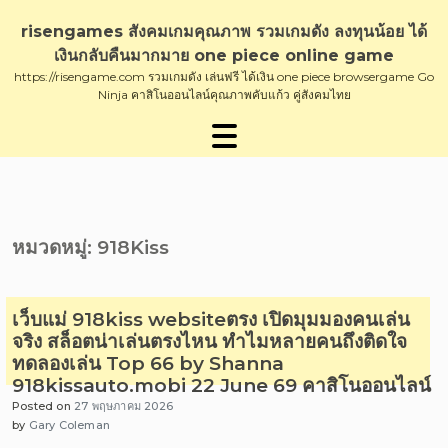
Skip
to
risengames สังคมเกมคุณภาพ รวมเกมดัง ลงทุนน้อย ได้
content
เงินกลับคืนมากมาย one piece online game
https://risengame.com รวมเกมดัง เล่นฟรี ได้เงิน one piece browsergame Go
Ninja คาสิโนออนไลน์คุณภาพคับแก้ว คู่สังคมไทย
หมวดหมู่:
918Kiss
เว็บแม่ 918kiss websiteตรง เปิดมุมมองคนเล่น
จริง สล็อตน่าเล่นตรงไหน ทำไมหลายคนถึงติดใจ
ทดลองเล่น Top 66 by Shanna
918kissauto.mobi 22 June 69 คาสิโนออนไลน์
Posted on
27 พฤษภาคม 2026
by
Gary Coleman