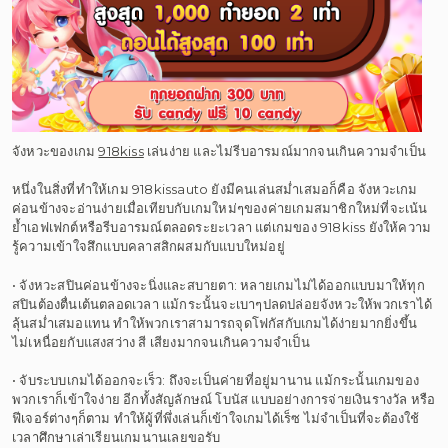
จังหวะของเกม
918kiss
เล่นง่าย และไม่รีบอารมณ์มากจนเกินความจำเป็น
หนึ่งในสิ่งที่ทำให้เกม 918kissauto ยังมีคนเล่นสม่ำเสมอก็คือ จังหวะเกม
ค่อนข้างจะอ่านง่ายเมื่อเทียบกับเกมใหม่ๆของค่ายเกมสมาชิกใหม่ที่จะเน้น
ย้ำเอฟเฟกต์หรือรีบอารมณ์ตลอดระยะเวลา แต่เกมของ 918kiss ยังให้ความ
รู้ความเข้าใจสึกแบบคลาสสิกผสมกับแบบใหม่อยู่
• จังหวะสปินค่อนข้างจะนิ่งและสบายตา: หลายเกมไม่ได้ออกแบบมาให้ทุก
สปินต้องตื่นเต้นตลอดเวลา แม้กระนั้นจะเบาๆปลดปล่อยจังหวะให้พวกเราได้
ลุ้นสม่ำเสมอแทน ทำให้พวกเราสามารถจุดโฟกัสกับเกมได้ง่ายมากยิ่งขึ้น
ไม่เหนื่อยกับแสงสว่าง สี เสียงมากจนเกินความจำเป็น
• จับระบบเกมได้ออกจะเร็ว: ถึงจะเป็นค่ายที่อยู่มานาน แม้กระนั้นเกมของ
พวกเราก็เข้าใจง่าย อีกทั้งสัญลักษณ์ โบนัส แบบอย่างการจ่ายเงินรางวัล หรือ
ฟีเจอร์ต่างๆก็ตาม ทำให้ผู้ที่พึ่งเล่นก็เข้าใจเกมได้เร็ซ ไม่จำเป็นที่จะต้องใช้
เวลาศึกษาเล่าเรียนเกมนานเลยขอรับ