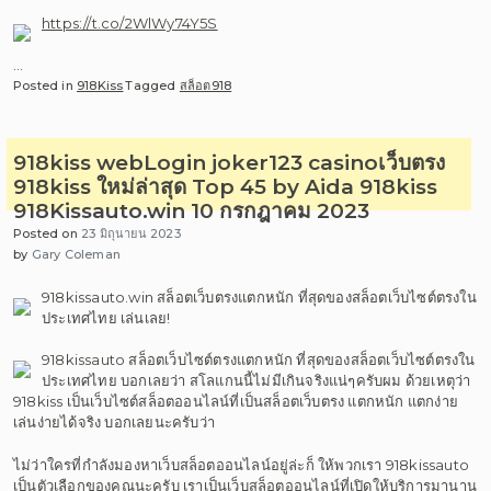
https://t.co/2WlWy74Y5S
…
Posted in
918Kiss
Tagged
สล็อต918
918kiss webLogin joker123 casinoเว็บตรง
918kiss ใหม่ล่าสุด Top 45 by Aida 918kiss
918Kissauto.win 10 กรกฎาคม 2023
Posted on
23 มิถุนายน 2023
by
Gary Coleman
918kissauto.win สล็อตเว็บตรงแตกหนัก ที่สุดของสล็อตเว็บไซต์ตรงใน
ประเทศไทย เล่นเลย!
918kissauto สล็อตเว็บไซต์ตรงแตกหนัก ที่สุดของสล็อตเว็บไซต์ตรงใน
ประเทศไทย บอกเลยว่า สโลแกนนี้ไม่มีเกินจริงแน่ๆครับผม ด้วยเหตุว่า
918kiss เป็นเว็บไซต์สล็อตออนไลน์ที่เป็นสล็อตเว็บตรง แตกหนัก แตกง่าย
เล่นง่ายได้จริง บอกเลยนะครับว่า
ไม่ว่าใครที่กำลังมองหาเว็บสล็อตออนไลน์อยู่ล่ะก็ ให้พวกเรา 918kissauto
เป็นตัวเลือกของคุณนะครับ เราเป็นเว็บสล็อตออนไลน์ที่เปิดให้บริการมานาน