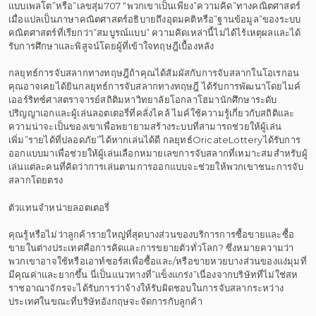
แบบเพลโต”หรือ”เลขสุ่ม707 “พวกเขาเป็นเพียง”ความคิด”ทางคณิตศาสตร์
เมื่อแปลเป็นภาษาคณิตศาสตร์อธิบายถึงอุดมคติหรือ”ฐานข้อมูล”ของระบบ
คณิตศาสตร์ที่เรียกว่า”สมบูรณ์แบบ” ความคิดเหล่านี้ไม่ได้ไร้เหตุผลและได้
รับการศึกษาและพิสูจน์โดยผู้ที่เข้าใจทฤษฎีเบื้องหลัง
กลยุทธ์การจับสลากทางทฤษฎีถ้าคุณได้สัมผัสกับการจับสลากในโอเรกอน
คุณอาจเคยได้ยินกลยุทธ์การจับสลากทางทฤษฎี ได้รับการพัฒนาโดยไมค์
เออร์ริทซ์ศาสตราจารย์สถิติมหาวิทยาลัยโอกลาโฮมานักศึกษาระดับ
ปริญญาเอกและผู้เล่นลอตเตอรี่ที่คลั่งไคล้ ไมค์ใช้ความรู้เกี่ยวกับสถิติและ
ความน่าจะเป็นของเขาเพื่อพยายามสร้างระบบที่สามารถช่วยให้ผู้เล่น
เพิ่ม”รายได้ที่ปลอดภัย”ได้หากเล่นได้ดี กลยุทธ์OricateLotteryได้รับการ
ออกแบบมาเพื่อช่วยให้ผู้เล่นเลือกหมายเลขการจับสลากที่เหมาะสมสําหรับผู้
เล่นแต่ละคนที่คิดว่าการเล่นตามการออกแบบจะช่วยให้พวกเขาชนะการจับ
สลากโดยตรง
ตัวแทนจําหน่ายลอตเตอรี่
คุณรู้หรือไม่ว่าลูกค้ารายใหญ่ที่สุดบางส่วนของบริการการซื้อขายและซื้อ
ขายในต่างประเทศคือการคิดและการขยายตัวทั่วโลก? ซึ่งหมายความว่า
พวกเขาอาจใช้หรือเอาท์ซอร์สเพื่อซื้อและ/หรือขายหวยบางส่วนของแง่มุมที่
มีคุณค่าและยากขึ้น นี่เป็นแนวทางที่”แข็งแกร่ง”เนื่องจากบริษัทที่ไม่ใช่สห
ราชอาณาจักรจะได้รับการว่าจ้างให้รับผิดชอบในการจับสลากระหว่าง
ประเทศในขณะที่บริษัทอังกฤษจะจัดการกับลูกค้า