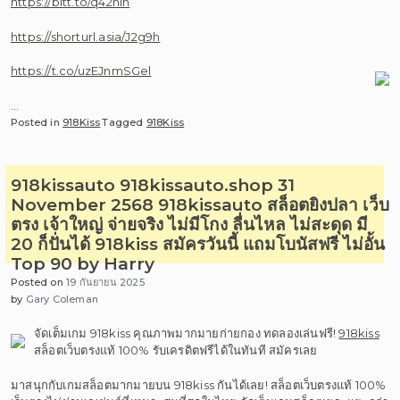
https://bitt.to/q42nin
https://shorturl.asia/J2g9h
https://t.co/uzEJnmSGel
…
Posted in
918Kiss
Tagged
918Kiss
918kissauto 918kissauto.shop 31
November 2568 918kissauto สล็อตยิงปลา เว็บ
ตรง เจ้าใหญ่ จ่ายจริง ไม่มีโกง ลื่นไหล ไม่สะดุด มี
20 ก็ปั่นได้ 918kiss สมัครวันนี้ แถมโบนัสฟรี ไม่อั้น
Top 90 by Harry
Posted on
19 กันยายน 2025
by
Gary Coleman
จัดเต็มเกม 918kiss คุณภาพมากมายก่ายกอง ทดลองเล่นฟรี!
918kiss
สล็อตเว็บตรงแท้ 100% รับเครดิตฟรีได้ในทันที สมัครเลย
มาสนุกกับเกมสล็อตมากมายบน 918kiss กันได้เลย! สล็อตเว็บตรงแท้ 100%