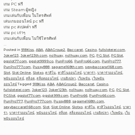
เกม PC ฟรี
เกม Steam ผู้หญิง
เกมเล่นกับเพื่อน ในโทรศัพท์
เล่นเกมออนไลน์ pc ฟรี
เกม pc สเปคต่ํา ฟรี
เกม pc เก่าๆ
เกมเล่นกับเพื่อน ไม่ใช้โทรศัพท์
…
Posted in
918Kiss
,
ABA
,
ABAGroup2
,
Baccarat
,
Casino
,
fullsloteiei.com
,
Joker123
,
Joker123th.com
,
no1huay
,
no1huay.com
,
PG
,
PG Slot
,
PGSlot
,
pgslot77.com
,
pgslot9999.co
,
PunPro66
,
PunPro66.com
,
PunPro777
,
PunPro777.com
,
Pussy888
,
sagame168th.com
,
sexybaccarat168.com
,
Slot
,
Slot Online
,
Slotxo
,
คาสิโน
,
คาสิโนออนไลน์
,
บาคาร่า
,
บาคาร่าออนไลน์
,
พนันออนไลน์
,
สล็อต
,
สล็อตออนไลน์
,
เกมยิงปลา
,
เว็บพนัน
,
เว็บพนัน
ออนไลน์
Tagged
918Kiss
,
ABA
,
ABAGroup2
,
Baccarat
,
Casino
,
fullsloteiei.com
,
Joker123
,
Joker123th
,
no1huay
,
no1huay.com
,
PG
,
PG Slot
,
PGSlot
,
pgslot77.com
,
pgslot999.com
,
PunPro66
,
PunPro66.com
,
PunPro777
,
PunPro777.com
,
Pussy888
,
sagame168th.com
,
sexybaccarat168.com
,
Slot
,
Slot Online
,
Slotxo
,
คาสิโน
,
คาสิโนออนไลน์
,
บาคา
ร่า
,
บาคาร่าออนไลน์
,
พนันออนไลน์
,
สล็อต
,
สล็อตออนไลน์
,
เกมยิงปลา
,
เว็บพนัน
,
เว็บ
พนันออนไลน์