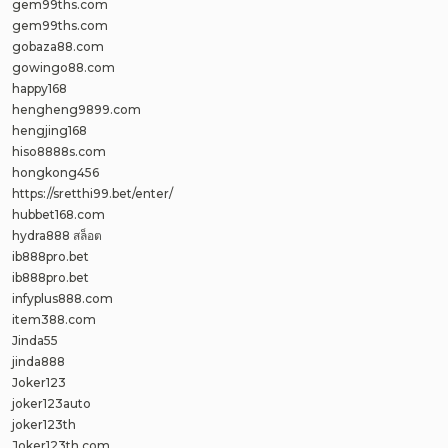
gem99ths.com
gem99ths.com
gobaza88.com
gowingo88.com
happy168
hengheng9899.com
hengjing168
hiso8888s.com
hongkong456
https://sretthi99.bet/enter/
hubbet168.com
hydra888 สล็อต
ib888pro.bet
ib888pro.bet
infyplus888.com
item388.com
Jinda55
jinda888
Joker123
joker123auto
joker123th
Joker123th.com