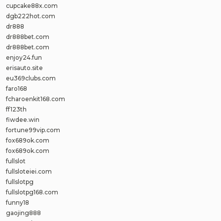
cupcake88x.com
dgb222hot.com
dr888
dr888bet.com
dr888bet.com
enjoy24.fun
erisauto.site
eu369clubs.com
faro168
fcharoenkit168.com
ff123th
fiwdee.win
fortune99vip.com
fox689ok.com
fox689ok.com
fullslot
fullsloteiei.com
fullslotpg
fullslotpg168.com
funny18
gaojing888