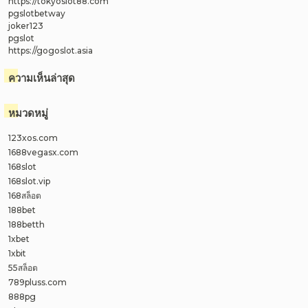
https://tokyoslot88.com
pgslotbetway
joker123
pgslot
https://gogoslot.asia
ความเห็นล่าสุด
หมวดหมู่
123xos.com
1688vegasx.com
168slot
168slot.vip
168สล็อต
188bet
188betth
1xbet
1xbit
55สล็อต
789pluss.com
888pg