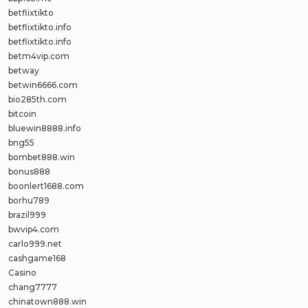
betflixtikto
betflixtikto.info
betflixtikto.info
betm4vip.com
betway
betwin6666.com
bio285th.com
bitcoin
bluewin8888.info
bng55
bombet888.win
bonus888
boonlert1688.com
borhu789
brazil999
bwvip4.com
carlo999.net
cashgame168
Casino
chang7777
chinatown888.win