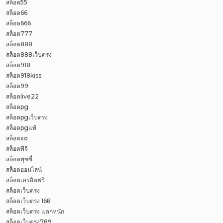
สล็อต55
สล็อต66
สล็อต666
สล็อต777
สล็อต888
สล็อต888เว็บตรง
สล็อต918
สล็อต918kiss
สล็อต99
สล็อตlive22
สล็อตpg
สล็อตpgเว็บตรง
สล็อตpgแท้
สล็อตxo
สล็อตพีจี
สล็อตพุซซี่
สล็อตออนไลน์
สล็อตเครดิตฟรี
สล็อตเว็บตรง
สล็อตเว็บตรง 168
สล็อตเว็บตรง แตกหนัก
สล็อตเว็บตรง789