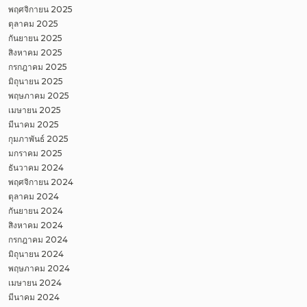
พฤศจิกายน 2025
ตุลาคม 2025
กันยายน 2025
สิงหาคม 2025
กรกฎาคม 2025
มิถุนายน 2025
พฤษภาคม 2025
เมษายน 2025
มีนาคม 2025
กุมภาพันธ์ 2025
มกราคม 2025
ธันวาคม 2024
พฤศจิกายน 2024
ตุลาคม 2024
กันยายน 2024
สิงหาคม 2024
กรกฎาคม 2024
มิถุนายน 2024
พฤษภาคม 2024
เมษายน 2024
มีนาคม 2024