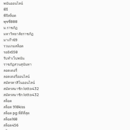
พนันออนไลน์
พีจี
พีจีสล็อต
พุซซี่888
ม.ราชภัฏ
มหาวิทยาลัยราชภัฏ
มาเก๊า69
รวมเกมสล็อต
รอยัล558
รับทำเว็บพนัน
ราชภัฏสวนสุนันทา
ลอตเตอรี่
ลอตเตอรี่ออนไลน์
สมัครคาสิโนออนไลน์
สมัครสมาชิก lotto432
สมัครสมาชิก lotto432
สล็อต
สล็อต 918kiss
สล็อต pg ที่ดีที่สุด
สล็อต168
สล็อต456