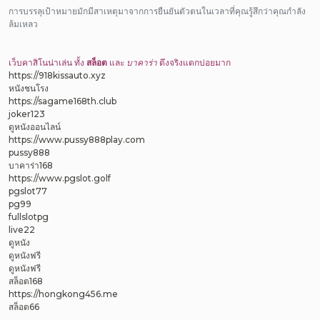
การบรรลุเป้าหมายมักมีสาเหตุมาจากการยืนยันตัวตนในเวลาที่คุณรู้สึกว่าคุณกำลัง
ล้มเหลว
เว็บคาสิโนน่าเล่น ทั้ง
สล็อต
และ
บาคาร่า
ตึงจริงแตกบ่อยมาก
https://918kissauto.xyz
หนังชนโรง
https://sagame168th.club
joker123
ดูหนังออนไลน์
https://www.pussy888play.com
pussy888
บาคาร่า168
https://www.pgslot.golf
pgslot77
pg99
fullslotpg
live22
ดูหนัง
ดูหนังฟรี
ดูหนังฟรี
สล็อต168
https://hongkong456.me
สล็อต66