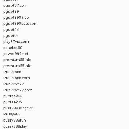
pgslot77.com
pgslot99
pgslot9999.co
pgslot999bets.com
pgslotfish
pgslotth
play97vip.com
pokebet88
power999.net
premium66.info
premium66.info
PunPro66
PunPro66.com
PunPro777
PunPro777.com
puntaek66
puntaek77
puss888 เข้าสู่ระบบ
Pussy888
pussy888fun
pussy888play