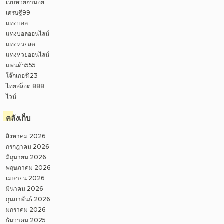
เว็บหวยฮานอย
เศรษฐี99
แทงบอล
แทงบอลออนไลน์
แทงหวยสด
แทงหวยออนไลน์
แพนด้า555
โจ๊กเกอร์123
ไทยสล็อต 888
ไวน์
คลังเก็บ
สิงหาคม 2026
กรกฎาคม 2026
มิถุนายน 2026
พฤษภาคม 2026
เมษายน 2026
มีนาคม 2026
กุมภาพันธ์ 2026
มกราคม 2026
ธันวาคม 2025