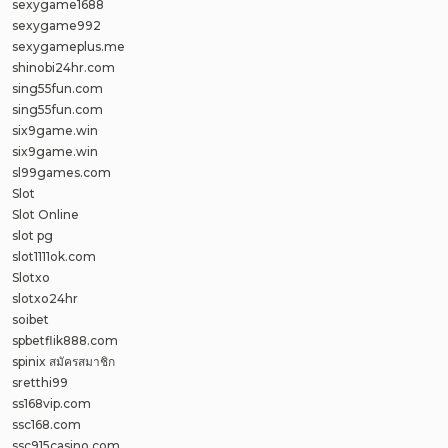
sexygame1688
sexygame992
sexygameplus.me
shinobi24hr.com
sing55fun.com
sing55fun.com
six9game.win
six9game.win
sl99games.com
Slot
Slot Online
slot pg
slot1111ok.com
Slotxo
slotxo24hr
soibet
spbetflik888.com
spinix สมัครสมาชิก
sretthi99
ss168vip.com
ssc168.com
ssc915casino.com