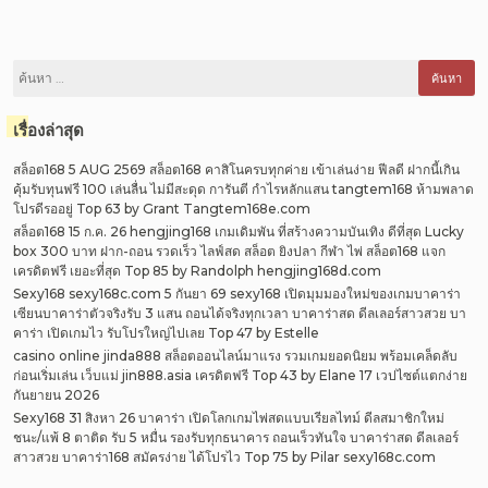
ค้นหา
สำหรับ:
เรื่องล่าสุด
สล็อต168 5 AUG 2569 สล็อต168 คาสิโนครบทุกค่าย เข้าเล่นง่าย ฟีลดี ฝากนี้เกิน
คุ้มรับทุนฟรี 100 เล่นลื่น ไม่มีสะดุด การันตี กำไรหลักแสน tangtem168 ห้ามพลาด
โปรดีรออยู่ Top 63 by Grant Tangtem168e.com
สล็อต168 15 ก.ค. 26 hengjing168 เกมเดิมพัน ที่สร้างความบันเทิง ดีที่สุด Lucky
box 300 บาท ฝาก-ถอน รวดเร็ว ไลฟ์สด สล็อต ยิงปลา กีฬา ไพ่ สล็อต168 แจก
เครดิตฟรี เยอะที่สุด Top 85 by Randolph hengjing168d.com
Sexy168 sexy168c.com 5 กันยา 69 sexy168 เปิดมุมมองใหม่ของเกมบาคาร่า
เซียนบาคาร่าตัวจริงรับ 3 แสน ถอนได้จริงทุกเวลา บาคาร่าสด ดีลเลอร์สาวสวย บา
คาร่า เปิดเกมไว รับโปรใหญ่ไปเลย Top 47 by Estelle
casino online jinda888 สล็อตออนไลน์มาแรง รวมเกมยอดนิยม พร้อมเคล็ดลับ
ก่อนเริ่มเล่น เว็บแม่ jin888.asia เครดิตฟรี Top 43 by Elane 17 เวปไซต์แตกง่าย
กันยายน 2026
Sexy168 31 สิงหา 26 บาคาร่า เปิดโลกเกมไพ่สดแบบเรียลไทม์ ดีลสมาชิกใหม่
ชนะ/แพ้ 8 ตาติด รับ 5 หมื่น รองรับทุกธนาคาร ถอนเร็วทันใจ บาคาร่าสด ดีลเลอร์
สาวสวย บาคาร่า168 สมัครง่าย ได้โปรไว Top 75 by Pilar sexy168c.com