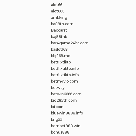
alot66
alot666
ambking
ba88th.com
Baccarat
baj88thb
bar4game24hr.com
baslot168
bbp168.me
betflixtikto
betflixtikto.info
betflixtikto.info
betm4vip.com
betway
betwin6666.com
bio285th.com
bitcoin
bluewin8888.info
bng55
bombet888.win
bonus888