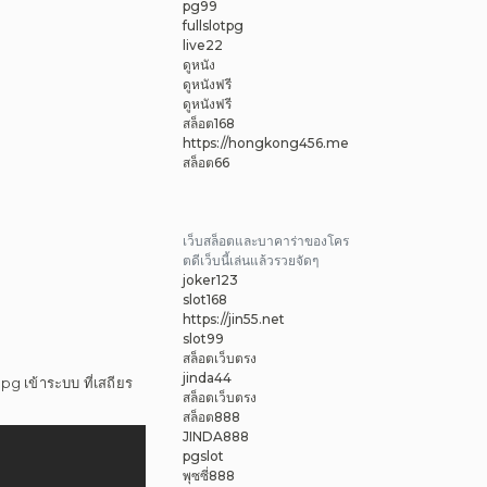
pg99
fullslotpg
live22
ดูหนัง
ดูหนังฟรี
ดูหนังฟรี
สล็อต168
https://hongkong456.me
สล็อต66
เว็บสล็อตและบาคาร่าของโคร
ตดีเว็บนี้เล่นแล้วรวยจัดๆ
joker123
slot168
https://jin55.net
slot99
สล็อตเว็บตรง
jinda44
pg เข้าระบบ ที่เสถียร
สล็อตเว็บตรง
สล็อต888
JINDA888
pgslot
พุซซี่888