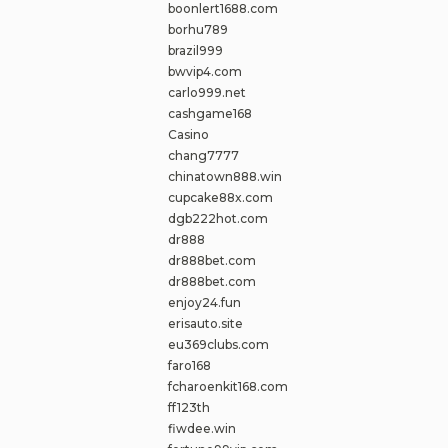
boonlert1688.com
borhu789
brazil999
bwvip4.com
carlo999.net
cashgame168
Casino
chang7777
chinatown888.win
cupcake88x.com
dgb222hot.com
dr888
dr888bet.com
dr888bet.com
enjoy24.fun
erisauto.site
eu369clubs.com
faro168
fcharoenkit168.com
ff123th
fiwdee.win