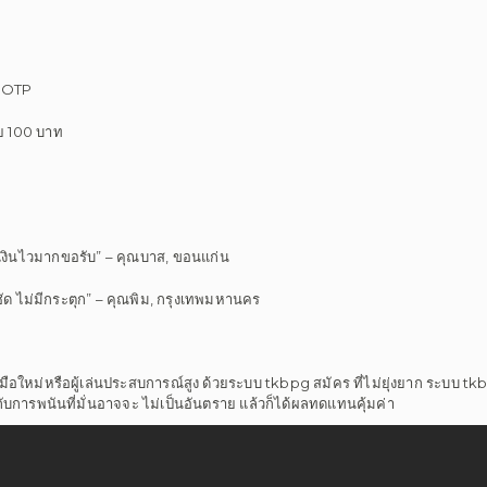
็ OTP
อย 100 บาท
อนเงินไวมากขอรับ” – คุณบาส, ขอนแก่น
ัด ไม่มีกระตุก” – คุณพิม, กรุงเทพมหานคร
ือใหม่หรือผู้เล่นประสบการณ์สูง ด้วยระบบ tkbpg สมัคร ที่ไม่ยุ่งยาก ระบบ tkb
การพนันที่มั่นอาจจะ ไม่เป็นอันตราย แล้วก็ได้ผลทดแทนคุ้มค่า