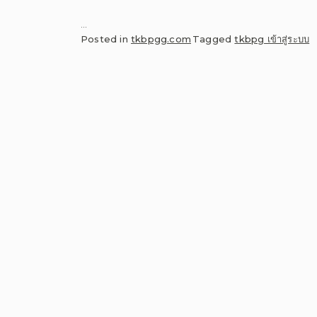
…
Posted in
tkbpgg.com
Tagged
tkbpg เข้าสู่ระบบ