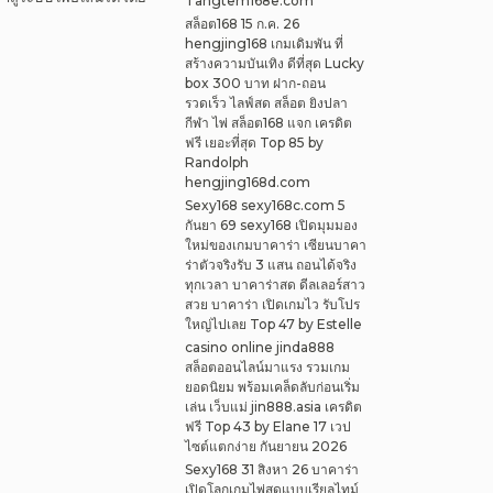
Tangtem168e.com
สล็อต168 15 ก.ค. 26
hengjing168 เกมเดิมพัน ที่
สร้างความบันเทิง ดีที่สุด Lucky
box 300 บาท ฝาก-ถอน
รวดเร็ว ไลฟ์สด สล็อต ยิงปลา
กีฬา ไพ่ สล็อต168 แจก เครดิต
ฟรี เยอะที่สุด Top 85 by
Randolph
hengjing168d.com
Sexy168 sexy168c.com 5
กันยา 69 sexy168 เปิดมุมมอง
ใหม่ของเกมบาคาร่า เซียนบาคา
ร่าตัวจริงรับ 3 แสน ถอนได้จริง
ทุกเวลา บาคาร่าสด ดีลเลอร์สาว
สวย บาคาร่า เปิดเกมไว รับโปร
ใหญ่ไปเลย Top 47 by Estelle
casino online jinda888
สล็อตออนไลน์มาแรง รวมเกม
ยอดนิยม พร้อมเคล็ดลับก่อนเริ่ม
เล่น เว็บแม่ jin888.asia เครดิต
ฟรี Top 43 by Elane 17 เวป
ไซต์แตกง่าย กันยายน 2026
Sexy168 31 สิงหา 26 บาคาร่า
เปิดโลกเกมไพ่สดแบบเรียลไทม์