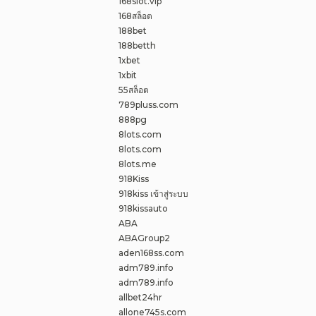
168slot.vip
168สล็อต
188bet
188betth
1xbet
1xbit
55สล็อต
789pluss.com
888pg
8lots.com
8lots.com
8lots.me
918Kiss
918kiss เข้าสู่ระบบ
918kissauto
ABA
ABAGroup2
aden168ss.com
adm789.info
adm789.info
allbet24hr
allone745s.com