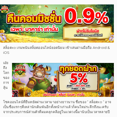
สล็อตxo เกมพนันสล็อตออนไลน์ยอดนิยม เข้าเล่นผ่านมือถือ Android &
iOS
เอ๋ย
ถึง
โลก
ของ
การ
ลุ้น
โชคออนไลน์ที่ยืนหยัดผ่านเวลามาอย่างยาวนาน ชื่อของ ” สล็อตxo ” อาจ
เป็นชื่อแรกๆที่เหล่านักเดิมพันอีกทั้งหน้าเก่าแล้วก็คนใหม่ระลึกถึงนะครับ
จากประสบการณ์ส่วนตัวที่ผมคลุกคลีอยู่ในแวดวงนี้มานับเป็นเวลาหลายปี