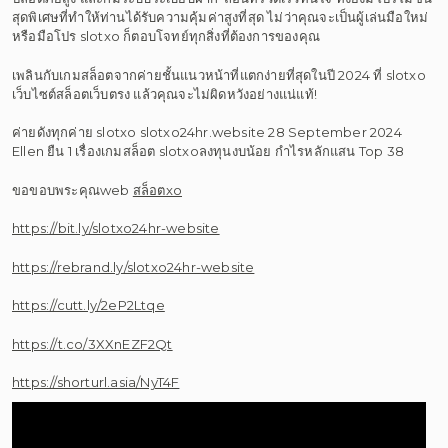
สุดพิเศษที่ทำให้ท่านได้รับความคุ้มค่าสูงที่สุด ไม่ว่าคุณจะเป็นผู้เล่นมือใหม่
หรือมือโปร slotxo ก็ตอบโจทย์ทุกสิ่งที่ต้องการของคุณ
เพลินกับเกมสล็อตจากค่ายชั้นแนวหน้าที่แตกง่ายที่สุดในปี 2024 ที่ slotxo
เว็บไซต์สล็อตเว็บตรง แล้วคุณจะไม่ผิดหวังอย่างแน่แท้!
ค่ายดังทุกค่าย slotxo slotxo24hr.website 28 September 2024
Ellen ยืน 1 เรื่องเกมสล็อต slotxoลงทุนงบน้อย กำไรหลักแสน Top 38
ขอขอบพระคุณweb
สล็อตxo
https://bit.ly/slotxo24hr-website
https://rebrand.ly/slotxo24hr-website
https://cutt.ly/2eP2Ltqe
https://t.co/3XXnEZF2Qt
https://shorturl.asia/NyT4F