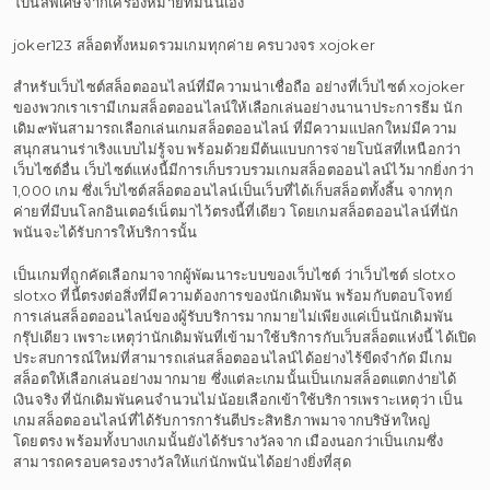
โบนัสพิเศษจากเครื่องหมายที่มีนั่นเอง
joker123 สล็อตทั้งหมดรวมเกมทุกค่าย ครบวงจร xojoker
สำหรับเว็บไซต์สล็อตออนไลน์ที่มีความน่าเชื่อถือ อย่างที่เว็บไซต์ xojoker
ของพวกเราเรามีเกมสล็อตออนไลน์ให้เลือกเล่นอย่างนานาประการธีม นัก
เดิม๙พันสามารถเลือกเล่นเกมสล็อตออนไลน์ ที่มีความแปลกใหม่มีความ
สนุกสนานร่าเริงแบบไม่รู้จบ พร้อมด้วยมีต้นแบบการจ่ายโบนัสที่เหนือกว่า
เว็บไซต์อื่น เว็บไซต์แห่งนี้มีการเก็บรวบรวมเกมสล็อตออนไลน์ไว้มากยิ่งกว่า
1,000 เกม ซึ่งเว็บไซต์สล็อตออนไลน์เป็นเว็บที่ได้เก็บสล็อตทั้งสิ้น จากทุก
ค่ายที่มีบนโลกอินเตอร์เน็ตมาไว้ตรงนี้ที่เดียว โดยเกมสล็อตออนไลน์ที่นัก
พนันจะได้รับการให้บริการนั้น
เป็นเกมที่ถูกคัดเลือกมาจากผู้พัฒนาระบบของเว็บไซต์ ว่าเว็บไซต์ slotxo
slotxo ที่นี้ตรงต่อสิ่งที่มีความต้องการของนักเดิมพัน พร้อมกับตอบโจทย์
การเล่นสล็อตออนไลน์ของผู้รับบริการมากมายไม่เพียงแค่เป็นนักเดิมพัน
กรุ๊ปเดียว เพราะเหตุว่านักเดิมพันที่เข้ามาใช้บริการกับเว็บสล็อตแห่งนี้ ได้เปิด
ประสบการณ์ใหม่ที่สามารถเล่นสล็อตออนไลน์ได้อย่างไร้ขีดจำกัด มีเกม
สล็อตให้เลือกเล่นอย่างมากมาย ซึ่งแต่ละเกมนั้นเป็นเกมสล็อตแตกง่ายได้
เงินจริง ที่นักเดิมพันคนจำนวนไม่น้อยเลือกเข้าใช้บริการเพราะเหตุว่า เป็น
เกมสล็อตออนไลน์ที่ได้รับการการันตีประสิทธิภาพมาจากบริษัทใหญ่
โดยตรง พร้อมทั้งบางเกมนั้นยังได้รับรางวัลจาก เมืองนอกว่าเป็นเกมซึ่ง
สามารถครอบครองรางวัลให้แก่นักพนันได้อย่างยิ่งที่สุด