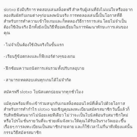
slotxo ยังมีบริการ ทดสอบเล่นสล็อตฟรี สำหรับผู้เล่นที่ยังไม่แน่ใจหรืออยาก
ลองสัมผัสกับเกมต่างๆก่อนลงพนันจริง การทดลองเล่นนี้เป็นโอกาสที่ดี
สำหรับการทำความเข้าใจเกมและก็ทดลองวิธีการการเล่น โดยไม่จำเป็น
ต้องใช้เงินจริง อีกทั้งยังเป็นวิธีที่ยอดเยี่ยมในการพัฒนาทักษะการเล่นของ
คุณ
• ไม่จำเป็นต้องใช้เงินจริงในขั้นแรก
• เรียนรู้ข้อตกลงและก็ฟีเจอร์ต่างๆของเกม
• ฝึกซ้อมความถนัดการเล่นรวมทั้งปรับกลอุบาย
• สามารถทดสอบเล่นทุกเกมได้ไม่จำกัด
สมัครฟรี slotxo โบนัสแตกบ่อยมากทุกชั่วโมง
แม้คุณพร้อมที่จะเข้าร่วมสนุกกับเกมสล็อตออนไลน์ที่เต็มไปด้วยโอกาส
สำหรับการทำกำไร slotxo ขอเชิญคุณลงทะเบียนสมัครสมาชิกวันนี้แล้วก็
รับสิทธิพิเศษมากไม่น้อยเลยทีเดียว ไม่ว่าจะเป็นโบนัสต้อนรับสมาชิกใหม่
หรือโปรโมชั่นรายวันที่จะช่วยเพิ่มจังหวะให้คุณได้รับเงินรางวัลเยอะขึ้น
เรื่อยๆ การลงทะเบียนเป็นสมาชิกง่ายดาย และก็ใช้เวลาไม่กี่นาทีเพียงแค่นั้น
กรรมวิธีสมัครสมาชิก