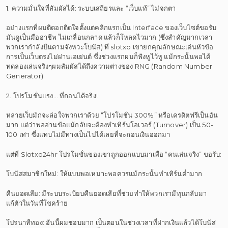
1. ความมั่นใจที่สัมผัสได้: ระบบเสถียรและ “เว็บแท้” ไม่จกตา
อย่างแรกที่ผมติดอกติดใจตั้งแต่คลิกแรกเป็น Interface ของเว็บไซต์ขอรับ
มันดูเป็นมืออาชีพ ไม่เกลื่อนกลาด แล้วก็โหลดไวมาก (ซึ่งสำคัญมากเวลา
พวกเรากำลังปั่นตามจังหวะโบนัส) ที่ slotxo เขายกคุณลักษณะเด่นหัวข้อ
การเป็นเว็บตรงไม่ผ่านเอเย่นต์ ซึ่งช่วงแรกผมก็ฟังหูไว้หู แม้กระนั้นพอได้
ทดลองเล่นจริงๆผมสัมผัสได้ถึงความต่างของ RNG (Random Number
Generator)
2. โปรโมชั่นแรง… ที่ถอนได้จริง!
หลายเว็บมักจะล่อใจพวกเราด้วย “โปรโมชั่น 300%” หรือเครดิตฟรีเป็นอัน
มาก แต่ว่าพออ่านข้อแม้กลับจะต้องทำเทิร์นโอเวอร์ (Turnover) เป็น 50-
100 เท่า ซึ่งแทบไม่มีทางเป็นไปได้เลยที่จะถอนเงินออกมา
แต่ที่ Slotxo24hr โปรโมชั่นของเขาถูกออกแบบมาเพื่อ “คนเล่นจริง” ขอรับ:
โบนัสสมาชิกใหม่: ให้แบบพอเหมาะพอควรแม้กระนั้นทำเทิร์นต่ำมาก
คืนยอดเสีย: มีระบบระเบียบคืนยอดเสียที่ช่วยทำให้พวกเรามีทุนกลับมา
แก้ตัวในวันที่โชคร้าย
โปรนาทีทอง: อันนี้ผมชอบมาก เป็นตอนในช่วงเวลาที่ฝากเงินแล้วได้โบนัส