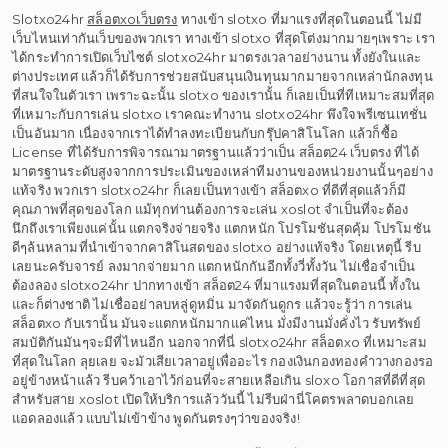
Slotxo24hr
สล็อตxoเว็บตรง
ทางเข้า slotxo ที่มาแรงที่สุดในตอนนี้ ไม่มี
เว็บไหนเท่ากันเว็บของพวกเรา ทางเข้า slotxo ที่สุดโต่งมากมายๆเพราะ เรา
ได้กระทำการเปิดเว็บไซต์ slotxo24hr มาตรงเวลาอย่างนาน ทั้งยังในและ
ต่างประเทศ แล้วก็ได้รับการช่วยสนับสนุนเงินทุนมากมายจากเหล่านักลงทุน
ที่สนใจในตัวเรา เพราะฉะนั้น slotxo ของเรานั้น ก็เลยเป็นที่ทีเหมาะสมที่สุด
ที่เหมาะกับการเล่น slotxo เราคณะทำงาน slotxo24hr พึงใจพรีเซนเทชั่น
เป็นอันมาก เนื่องจากเราได้ทำลงทะเบียนกับกรุ๊ปคาสิโนโลก แล้วก็ซื้อ
License ที่ได้รับการพิจารณามาตรฐานแล้วว่าเป็น สล็อต24 เว็บตรง ที่ได้
มาตรฐานระดับสูงจากการประเมินของเหล่าทีมงานของหน่วยงานนั้นๆอย่าง
แท้จริง พวกเรา slotxo24hr ก็เลยเป็นทางเข้า สล็อตxo ที่ดีที่สุดแล้วก็มี
คุณภาพที่สุดของโลก แม้ทุกท่านต้องการจะเล่น xoslot จำเป็นที่จะต้อง
นึกถึงเราเพียงแค่นั้น แตกจริงจ่ายจริง แตกหนัก โปรโมชันสุดคุ้ม โปรโมชัน
ดีๆล้นหลามที่นำเข้าจากคาสิโนสดของ slotxo อย่างแท้จริง โดยเหตุนี้ รีบ
เลยนะครับจารย์ ลงมากจ่ายมาก แตกหนักกันอีกทั้งวี่ทั้งวัน ไม่เชื่อจำเป็น
ต้องลอง slotxo24hr ปากทางเข้า สล็อต24 ที่มาแรงมที่สุดในตอนนี้ ทั้งใน
และก็ต่างชาติ ไม่เชื่ออย่าลบหลู่ดูหมิ่น มาจัดกันดูกร แล้วจะรู้ว่า การเล่น
สล็อตxo กับเรานั้น มันจะแตกหนักมากแค่ไหน มั่งมีงานมั่งคั่งไว รับทรัพย์
สมบัติกันมันๆจะมีที่ไหนอีก นอกจากที่นี่ slotxo24hr สล็อตxo ที่เหมาะสม
ที่สุดในโลก ลุยเลย จะมัวเสียเวลาอยู่เพื่ออะไร กองเงินกองทองคำวางกองรอ
อยู่ข้างหน้าแล้ว รีบคว้าเอาไว้ก่อนที่จะสายเหลือเกิน sloxo โอกาสที่ดีที่สุด
สำหรับสาย xoslot เปิดให้บริการแล้ววันนี้ ไม่รีบฝ่านี่โคตรพลาดบอกเลย
แอดลองแล้ว แบบไม่เข้าข้าง พูดกันตรงๆว่าของจริง!