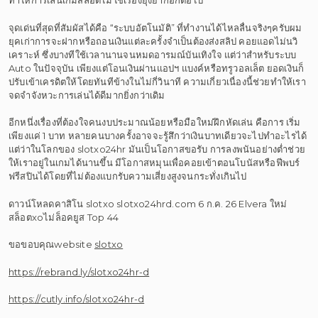
ทำให้การเล่นเกมสลอตไม่ใช่เรื่องยุ่งยากอีกต่อไป
จุดเด่นที่สุดที่สัมผัสได้คือ “ระบบอัตโนมัติ” ที่ทำงานได้ไหลลื่นจริงๆครับผม
ยุคเก่าการจะฝากหรือถอนเงินแต่ละครั้งจำเป็นต้องส่งสลิป คอยแอดไม่นวิ
เคราะห์ ซึ่งบางทีใช้เวลานานจนหมดอารมณ์บันเทิงใจ แต่ว่าสำหรับระบบ
Auto ในปัจจุบัน เพียงแต่โอนเงินผ่านแอปฯ แบงค์หรือทรูวอลเล็ต ยอดเงินก็
ปรับเข้าเครดิตให้โดยทันทีข้างในไม่กี่วินาที ความเกี่ยวเนื่องนี้ช่วยทำให้เรา
จดจำจังหวะการเล่นได้ดีมากยิ่งกว่าเดิม
อีกหนึ่งเรื่องที่ต้องใจคนงบประมาณน้อยหรือมือใหม่ฝึกหัดเล่น คือการ เริ่ม
เพียงแค่ 1 บาท หลายคนบางครั้งอาจจะรู้สึกว่าเงินบาทเดียวจะไปทำอะไรได้
แต่ว่าในโลกของ slotxo24hr มันเป็นโอกาสขอรับ การลงพนันอย่างต่ำช่วย
ให้เราอยู่ในเกมได้นานขึ้น มีโอกาสหมุนเพื่อคอยเข้าตอนโบนัสหรือฟีพบร์
ฟรีสปินได้โดยที่ไม่ต้องแบกรับความเสี่ยงสูงจนกระทั่งเกินไป
ดาวน์โหลดคาสิโน slotxo slotxo24hrd.com 6 ก.ค. 26 Elvera ใหม่
สล็อตxoไม่ล็อคยูส Top 44
ขอขอบคุณwebsite
slotxo
https://rebrand.ly/slotxo24hr-d
https://cutly.info/slotxo24hr-d