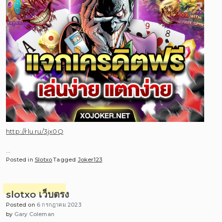
http://rlu.ru/3jx0Q
…
Posted in
Slotxo
Tagged
Joker123
slotxo เว็บตรง
Posted on
6 กรกฎาคม 2023
by
Gary Coleman