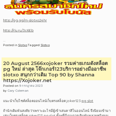
http://gg.gg/m-slotxo24hr
http://rlu.ru/3c6Eb
…
Posted in
Slotxo
Tagged
Slotxo
20 August 2566xojoker รวมค่ายเกมดังสล็อต
pg ใหม่ ล่าสุด โจ๊กเกอร์123บริการอย่างมืออาชีพ
slotxo สนุกกว่าเดิม Top 90 by Shanna
https://Xojoker.net
Posted on
9 กรกฎาคม 2023
by
Gary Coleman
แนะนำเว็บไซต์สล็อตออนไลน์เว็บตรงสล็อต joker123
pg slot
ถ้านักเดิมพันสงสัยว่าเพราะอะไรมีผู้เข้าเล่นคาสิโนออนไลน์ จึงนิยมเข้ามา
เล่นเว็บตรงสล็อต joker123 pg slot ทั้งๆที่มีเกมการเดิมพันหลายชนิดบน