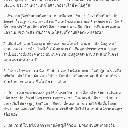
Slotxo ของเรา เพราะเหตุใดและก็อย่างไรบ้าง ไปดูกัน!
1. ทำความรู้จักกับเกมเสียก่อน : ก่อนที่คุณจะเริ่มเล่น สิ่งจำเป็นเป็นจำเป็น
ต้องเข้าใจกฎของเกม ช่องชำระเงิน เครื่องหมาย และก็ลักษณะของโบนัส สิ่ง
นี้จะช่วยทำให้คุณตัดสินใจได้อย่างชาญฉลาดเกี่ยวกับการเดิมพันของคุณ
แล้วก็เพิ่มจังหวะสำหรับการชนะให้สูงปรี๊ดกับสล็อตxo สล็อต24
2. เดิมพันจำนวนเงินสูงสุด: สล็อตxo ออนไลน์จำนวนมากมีพนันสูงสุดที่
สามารถเพิ่มการจ่ายเงินที่เป็นได้ของคุณ ถ้าเกิดคุณปรารถนาชนะสูงสุด
จำเป็นอย่างยิ่งที่จะจำต้องเดิมพันจำนวนเงินสูงสุดเพื่อรับทรัพหนักในการ
หมุนคราวถัดไปนะจ๊ะ
3. ใช้ประโยชน์จากโบนัส : Slotxo มอบโบนัสเยอะแยะให้กับผู้เล่น รวมถึง
ฟรีสปินแล้วก็โบนัสเงินออม ใช้ประโยชน์จากข้อเสนอกลุ่มนี้เพื่อเพิ่มจังหวะ
สำหรับการชนะมากขึ้นไปอีก ทางเข้าxo
4. จัดการงบประมาณของคุณให้เป็นระเบียบ : การตั้งงบสำหรับการเล่นเกม
สล็อตxo เป็นเรื่องสำคัญ เพราะเหตุว่าจะช่วยให้คุณหลีกเลี่ยงการใช้จ่าย
เยอะเกินไปและสูญเสียเงินมากยิ่งกว่าที่คุณสามารถจ่ายได้ ถือมั่นในงบ
ประมาณของคุณแล้วก็อย่าติดตามการเสียที่เสียไป ไม่เช่นนั้นเดี๋ยวหมดตูด!
สล็อต24
5. เล่นเกมที่มีเปอร์เซ็นต์การจ่ายเงินสูงไว้ก่อน : บางเกมบนแพลตฟอร์ม