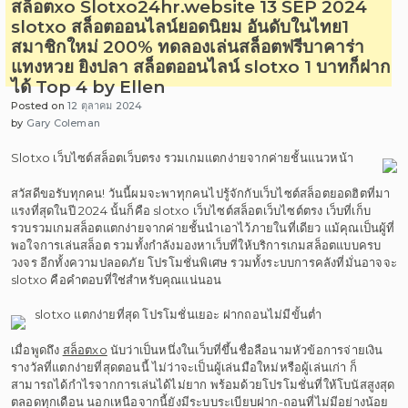
สล็อตxo Slotxo24hr.website 13 SEP 2024
slotxo สล็อตออนไลน์ยอดนิยม อันดับในไทย1
สมาชิกใหม่ 200% ทดลองเล่นสล็อตฟรีบาคาร่า
แทงหวย ยิงปลา สล็อตออนไลน์ slotxo 1 บาทก็ฝาก
ได้ Top 4 by Ellen
Posted on
12 ตุลาคม 2024
by
Gary Coleman
Slotxo เว็บไซต์สล็อตเว็บตรง รวมเกมแตกง่ายจากค่ายชั้นแนวหน้า
สวัสดีขอรับทุกคน! วันนี้ผมจะพาทุกคนไปรู้จักกับเว็บไซต์สล็อตยอดฮิตที่มา
แรงที่สุดในปี 2024 นั้นก็คือ slotxo เว็บไซต์สล็อตเว็บไซต์ตรง เว็บที่เก็บ
รวบรวมเกมสล็อตแตกง่ายจากค่ายชั้นนำเอาไว้ภายในที่เดียว แม้คุณเป็นผู้ที่
พอใจการเล่นสล็อต รวมทั้งกำลังมองหาเว็บที่ให้บริการเกมสล็อตแบบครบ
วงจร อีกทั้งความปลอดภัย โปรโมชั่นพิเศษ รวมทั้งระบบการคลังที่มั่นอาจจะ
slotxo คือคำตอบที่ใช่สำหรับคุณแน่นอน
slotxo แตกง่ายที่สุด โปรโมชั่นเยอะ ฝากถอนไม่มีขั้นต่ำ
เมื่อพูดถึง
สล็อตxo
นับว่าเป็นหนึ่งในเว็บที่ขึ้นชื่อลือนามหัวข้อการจ่ายเงิน
รางวัลที่แตกง่ายที่สุดตอนนี้ ไม่ว่าจะเป็นผู้เล่นมือใหม่หรือผู้เล่นเก่า ก็
สามารถได้กำไรจากการเล่นได้ไม่ยาก พร้อมด้วยโปรโมชั่นที่ให้โบนัสสูงสุด
ตลอดทุกเดือน นอกเหนือจากนี้ยังมีระบบระเบียบฝาก-ถอนที่ไม่มีอย่างน้อย