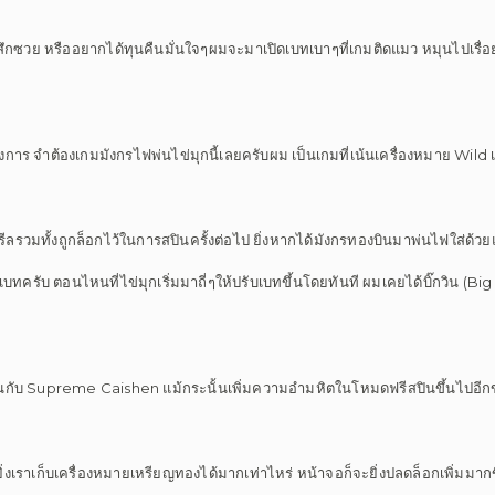
ึกซวย หรืออยากได้ทุนคืนมั่นใจๆผมจะมาเปิดเบทเบาๆที่เกมติดแมว หมุนไปเรื่อย
 จำต้องเกมมังกรไฟพ่นไข่มุกนี้เลยครับผม เป็นเกมที่เน้นเครื่องหมาย Wild เ
มรีลรวมทั้งถูกล็อกไว้ในการสปินครั้งต่อไป ยิ่งหากได้มังกรทองบินมาพ่นไฟใส่ด้วย
ทครับ ตอนไหนที่ไข่มุกเริ่มมาถี่ๆให้ปรับเบทขึ้นโดยทันที ผมเคยได้บิ๊กวิน (Big 
มือนกับ Supreme Caishen แม้กระนั้นเพิ่มความอำมหิตในโหมดฟรีสปินขึ้นไปอีกข
! ยิ่งเราเก็บเครื่องหมายเหรียญทองได้มากเท่าไหร่ หน้าจอก็จะยิ่งปลดล็อกเพิ่มม