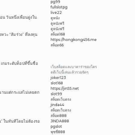
pg99
fullslotpg
live22
น วันหนึ่งเพื่อนฝูงใน
ดูหนัง
ดูหนังฟรี
ดูหนังฟรี
สล็อต168
วะ “ส้มร่วง” ที่ลงทุน
https://hongkong456.me
สล็อต66
มระดับท็อปที่ขึ้นชื่อ
เว็บสล็อตและบาคาร่าของโคร
ตดีเว็บนี้เล่นแล้วรวยจัดๆ
joker123
slot168
https://jin55.net
ัวมานานแต่กระแสไม่เคยตก
slot99
สล็อตเว็บตรง
jinda44
สล็อตเว็บตรง
สล็อต888
JINDA888
ิน” ในทันทีโดยไม่ต้องรอ
pgslot
พุซซี่888