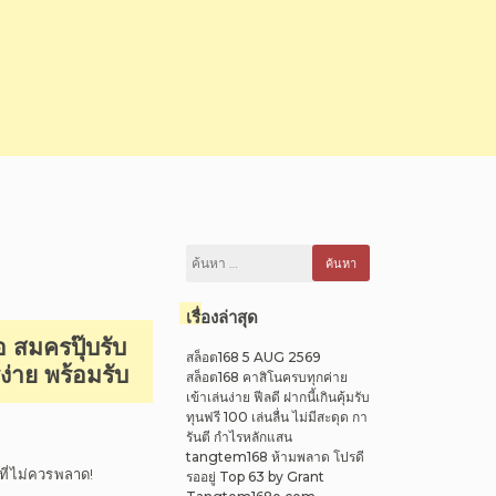
ค้นหา
สำหรับ:
เรื่องล่าสุด
สมครปุ๊บรับ
สล็อต168 5 AUG 2569
ง่าย พร้อมรับ
สล็อต168 คาสิโนครบทุกค่าย
เข้าเล่นง่าย ฟีลดี ฝากนี้เกินคุ้มรับ
ทุนฟรี 100 เล่นลื่น ไม่มีสะดุด กา
รันตี กำไรหลักแสน
tangtem168 ห้ามพลาด โปรดี
ที่ไม่ควรพลาด!
รออยู่ Top 63 by Grant