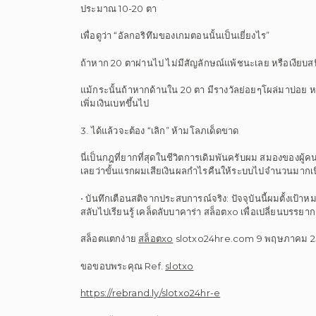
ประมาณ 10-20 ตา
เพื่อดูว่า “อัลกอริทึมของเกมตอนนั้นเป็นเยี่ยงไร”
ถ้าหาก 20 ตาผ่านไป ไม่มีสัญลักษณ์แพ้ชนะเลย หรือเงียบ
แม้กระนั้นถ้าหากด้านใน 20 ตา มีรางวัลย่อยๆโผล่มาบ่อย 
เพิ่มเงินเบทขึ้นไป
3. ได้แล้วจะต้อง “เลิก” ห้ามโลภเด็ดขาด
นี่เป็นกฎที่ยากที่สุดในชีวิตการเดิมพันครับผม สมองของผู
เลยว่าขั้นแรกผมเสียเงินผลกำไรคืนให้ระบบไปจำนวนมากเนื
• บันทึกเตือนสติจากประสบการณ์จริง: ปัจจุบันนี้ผมตั้งเป้า
สลับไปเรียนรู้ เคล็ดลับบาคาร่า สล็อตxo เพื่อเปลี่ยนบรรย
สล็อตแตกง่าย
สล็อตxo
slotxo24hre.com 9 พฤษภาคม 2569
ขอขอบพระคุณ Ref.
slotxo
https://rebrand.ly/slotxo24hr-e