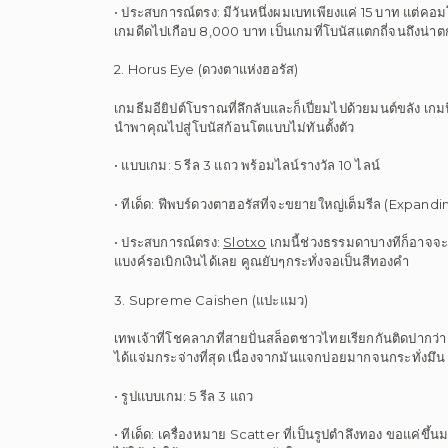
• ประสบการณ์ตรง: มีวันหนึ่งผมเบทเพียงแค่ 15 บาท แต่คอม
เกมดีดไปเกือบ 8,000 บาท เป็นเกมที่โบนัสแตกถี่จนถึงน่า
2. Horus Eye (ดวงตาแห่งฮอรัส)
เกมธีมอียิปต์โบราณที่ลึกลับและก็เปี่ยมไปด้วยมนต์ขลัง เ
นำพาคุณไปสู่โบนัสก้อนโตแบบไม่ทันตั้งตัว
• แบบเกม: 5 รีล 3 แถว พร้อมไลน์รางวัล 10 ไลน์
• ทีเด็ด: ฟีพบร์ดวงตาฮอรัสที่จะขยายใหญ่เต็มรีล (Expandi
• ประสบการณ์ตรง:
Slotxo
เกมนี้ช่วงธรรมดาบางทีก็อาจจะมอ
แบงค์รอเบิกเงินได้เลย คูณยับๆกระทั่งจอเป็นสีทองคำ
3. Supreme Caishen (แปะแมว)
เทพเจ้าที่โชคลาภที่สายปั่นสล็อตชาวไทยเรียกกันติดปากว
ได้แจ่มกระจ่างที่สุด เนื่องจากมันแจกบ่อยมากจนกระทั่งมึน
• รูปแบบเกม: 5 รีล 3 แถว
• ทีเด็ด: เครื่องหมาย Scatter ที่เป็นรูปตำลึงทอง ขอแค่ขึ้