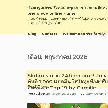
Skip
to
risengames สังคมเกมคุณภาพ รวมเกมดัง ลงทุ
content
one piece online game
https://risengame.com รวมเกมดัง เล่นฟรี ได้เงิน one piece
คุณภาพคับแก้ว คู่สังคมไทย
Blog
Contact
Welcome to the family!
เดือน:
พฤษภาคม 2026
Slotxo slotxo24hre.com 3 July 20
ทันที 1,000 แอดมิน ใส่ใจทุกข้อสงสัย
สิทธิพิเศษ Top 19 by Camille
Posted on
29 พฤษภาคม 2026
by
Gary Colema