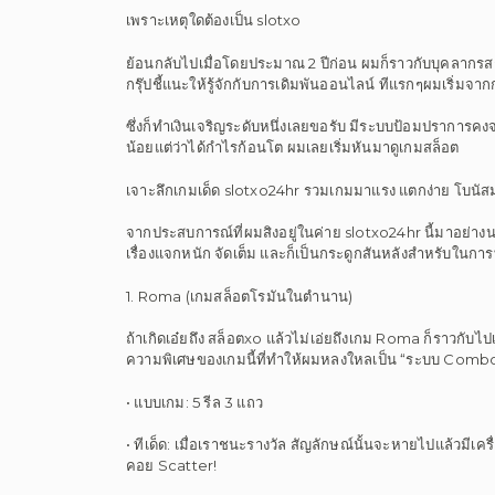
เพราะเหตุใดต้องเป็น slotxo
ย้อนกลับไปเมื่อโดยประมาณ 2 ปีก่อน ผมก็ราวกับบุคลากรสถาน
กรุ๊ปชี้แนะให้รู้จักกับการเดิมพันออนไลน์ ทีแรกๆผมเริ่มจา
ซึ่งก็ทำเงินเจริญระดับหนึ่งเลยขอรับ มีระบบป้อมปราการคงจ
น้อยแต่ว่าได้กำไรก้อนโต ผมเลยเริ่มหันมาดูเกมสล็อต
เจาะลึกเกมเด็ด slotxo24hr รวมเกมมาแรง แตกง่าย โบนัส
จากประสบการณ์ที่ผมสิงอยู่ในค่าย slotxo24hr นี้มาอย่างนา
เรื่องแจกหนัก จัดเต็ม และก็เป็นกระดูกสันหลังสำหรับใน
1. Roma (เกมสล็อตโรมันในตำนาน)
ถ้าเกิดเอ๋ยถึง สล็อตxo แล้วไม่เอ่ยถึงเกม Roma ก็ราวกับไป
ความพิเศษของเกมนี้ที่ทำให้ผมหลงใหลเป็น “ระบบ Comb
• แบบเกม: 5 รีล 3 แถว
• ทีเด็ด: เมื่อเราชนะรางวัล สัญลักษณ์นั้นจะหายไปแล้วมีเค
คอย Scatter!