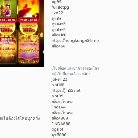
pg99
fullslotpg
live22
ดูหนัง
ดูหนังฟรี
ดูหนังฟรี
สล็อต168
https://hongkong456.me
สล็อต66
เว็บสล็อตและบาคาร่าของโคร
ตดีเว็บนี้เล่นแล้วรวยจัดๆ
joker123
slot168
https://jin55.net
slot99
สล็อตเว็บตรง
jinda44
สล็อตเว็บตรง
สล็อต888
ไม่ต้องใส่ใหม่ทุกครั้ง
JINDA888
pgslot
พุซซี่888