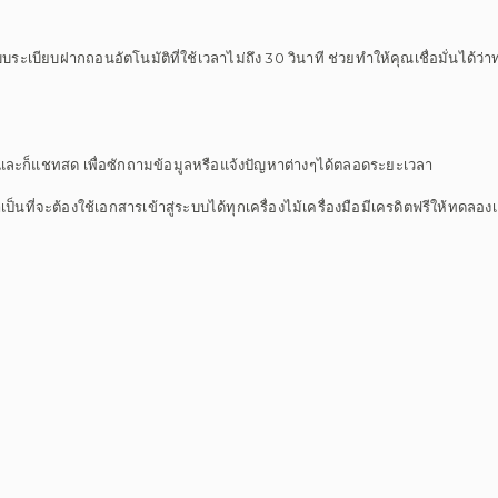
ะเบียบฝากถอนอัตโนมัติที่ใช้เวลาไม่ถึง 30 วินาที ช่วยทำให้คุณเชื่อมั่นได้ว่
และก็แชทสด เพื่อซักถามข้อมูลหรือแจ้งปัญหาต่างๆได้ตลอดระยะเวลา
ป็นที่จะต้องใช้เอกสารเข้าสู่ระบบได้ทุกเครื่องไม้เครื่องมือมีเครดิตฟรีให้ทดลอ