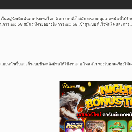
เร็วในหมู่นักเดิมพันคนประเทศไทย ด้วยระบบที่ล้ำสมัย ครอบคลุมเกมพนันที่ได้
ป็นการ ssc168 สมัคร ที่ง่ายอย่างยิ่ง การ ssc168 เข้าสู่ระบบ ที่เร็วทันใจ และกา
บหน้าเว็บและก็ระบบข้างหลังบ้านให้ใช้งานง่าย โหลดไว รองรับทุกเครื่องไม้เครื