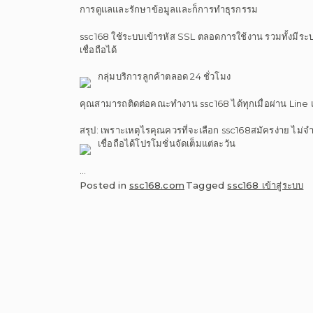
การดูแลและรักษาข้อมูลและก็การทำธุรกรรม
ssc168 ใช้ระบบเข้ารหัส SSL ตลอดการใช้งาน รวมทั้งมีระบบร
เชื่อถือได้
กลุ่มบริการลูกค้าตลอด 24 ชั่วโมง
คุณสามารถติดต่อคณะทำงาน ssc168 ได้ทุกเมื่อผ่าน Line 
สรุป: เพราะเหตุไรคุณควรที่จะเลือก ssc168สมัครง่าย ไม่จำเ
เชื่อถือได้โปรโมชั่นจัดเต็มแต่ละวัน
…
Posted in
ssc168.com
Tagged
ssc168 เข้าสู่ระบบ