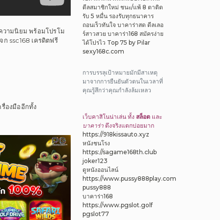
ดีลสมาชิกใหม่ ชนะ/แพ้ 8 ตาติด
รับ 5 หมื่น รองรับทุกธนาคาร
ถอนเร็วทันใจ บาคาร่าสด ดีลเลอ
รับความนิยม พร้อมโปรโม
ร์สาวสวย บาคาร่า168 สมัครง่าย
รแจก ssc168 เครดิตฟรี
ได้โปรไว Top 75 by Pilar
sexy168c.com
การบรรลุเป้าหมายมักมีสาเหตุ
มาจากการยืนยันตัวตนในเวลาที่
คุณรู้สึกว่าคุณกำลังล้มเหลว
่องมืออีกทั้ง
เว็บคาสิโนน่าเล่น ทั้ง
สล็อต
และ
บาคาร่า
ตึงจริงแตกบ่อยมาก
https://918kissauto.xyz
หนังชนโรง
https://sagame168th.club
joker123
ดูหนังออนไลน์
https://www.pussy888play.com
pussy888
บาคาร่า168
https://www.pgslot.golf
pgslot77