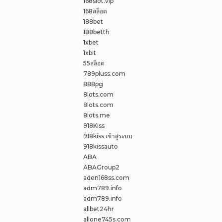
168slot.vip
168สล็อต
188bet
188betth
1xbet
1xbit
55สล็อต
789pluss.com
888pg
8lots.com
8lots.com
8lots.me
918Kiss
918kiss เข้าสู่ระบบ
918kissauto
ABA
ABAGroup2
aden168ss.com
adm789.info
adm789.info
allbet24hr
allone745s.com