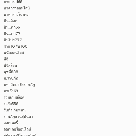
บาคาร่า168
บาคาร่าออนไลน์
บาคาร่าเว็บตรง
ปั่นสล็อต
ปั่นแตก66
ปั่นแตก77
ปันโปร777
ฝาก 10 รับ 100
พนันออนไลน์
พีจี
พีจีสล็อต
พุซซี่888
ม.ราชภัฏ
มหาวิทยาลัยราชภัฏ
มาเก๊า69
รวมเกมสล็อต
รอยัล558
รับทำเว็บพนัน
ราชภัฏสวนสุนันทา
ลอตเตอรี่
ลอตเตอรี่ออนไลน์
สมัครคาสิโนออนไลน์