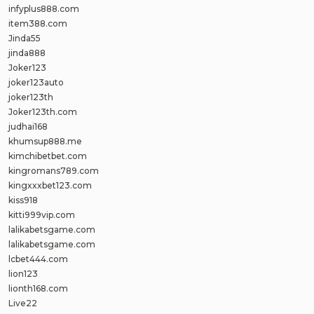
infyplus888.com
item388.com
Jinda55
jinda888
Joker123
joker123auto
joker123th
Joker123th.com
judhai168
khumsup888.me
kimchibetbet.com
kingromans789.com
kingxxxbet123.com
kiss918
kitti999vip.com
lalikabetsgame.com
lalikabetsgame.com
lcbet444.com
lion123
lionth168.com
Live22