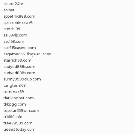
slotxo24hr
soibet
spbetflik888.com
spinix สมัครสมาชิก
sretthi99
ss168vip.com
ssc168.com
ssc915casino.com
ssgame666 เข้าสู่ระบบ ล่าสุด
starrich99.com
sudyod888s.com
sudyod888s.com
sunny9999club.com
tangtem168
temmax69
tia8kingbet.com
tkbpgg.com
topstar359win.com
tr1688.info
tree78999.com
udee365day.com