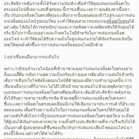
ประสิทธิภาพคุ้มรวมทั้งได้รับความบันเทิง เพื่อทำให้คุณเล่นเกมสล็อตเว็บ
ตรงออนไลน์ที่เหมาะสมที่สุดขณะนี้เราขอชี้แนะเลยว่า คุณต้องหาเนื้อหา
เกี่ยวกับเกมสล็อตเว็บตรงที่คุณจะเลือกจากนั้นคุณค่อยเข้าไปสู่ระบบการเล่น
เกมสล็อตออนไลน์รูปแบบใหม่ จะทำให้คุณสามารถเล่นเกม
สล็อตเว็บตรง
ได้
อย่างคุ้ม ได้เงินได้การสุขเบิกบานและการผลิตความเพลิดเพลินให้กับคุณได้
จริง ยิ่งไปกว่านี้แบบอย่างและก็เทคโนโลยีสำหรับในการเล่นเกมสล็อต
ออนไลน์ จะทำให้คุณได้รับความมั่นใจสูงเล่นเกมง่ายได้เงินจริงแถมยังเป็น
เหตุให้คุณมั่งคั่งขึ้นจากการเล่นเกมสล็อตออนไลน์อีกด้วย
3.อย่าเชื่อคนอื่นๆมากจนเกินไป
เพราะว่ามีคนจำนวนไม่น้อยที่เข้ามาชวนคุณว่าเล่นเกมสล็อตเว็บตรงอย่าง
นั้นแบบงี้ดีมากยิ่งกว่าแต่ความเป็นจริงแล้ว คุณควรต้องมีความสนใจสำหรับ
เพื่อการเลือกเว็บไซต์สล็อตออนไลน์ที่ตัวคุณเองมีความชำนาญแค่นั้น การ
เชื่อคนอื่นๆบางทีก็อาจจะไม่ได้ไปถึงเป้าหมายเสมอไป ด้วยเหตุดังกล่าวรูป
แบบของการเล่นเกมสล็อตเว็บตรงที่คุณเลือกจะต้องมีประสิทธิภาพคุ้มรวม
ทั้งได้รับความสามารถที่บรรเจิด ด้วยเหตุนี้การเล่นเกมสล็อตเว็บตรงเรา
ชี้แนะเลยว่าสล็อตเว็บตรงยอดเยี่ยมมีเกมให้เลือกนานาประการแล้วก็มีระบบ
ทดลองเล่น เพื่อสร้างความมั่นใจในการเล่นเกมสล็อตเว็บตรงให้กับคุณได้
อย่างแท้จริงยิ่งไปกว่านี้รูปแบบของการเล่นเกมสล็อตเว็บตรงยุคใหม่ จะมีผล
ให้ผู้เล่นได้เงินง่ายสะดวกสบาย รวมทั้งสร้างประสิทธิภาพที่ความรื่นเริงใจได้
เป็นอย่างดี ผู้เล่นทุกคนที่ชื่นชอบเกี่ยวกับการเล่นเกมเสี่ยงโชคออนไลน์ มา
ตรงนี้ได้เลย แต่ว่าทำให้ท่านได้รับ