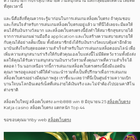
ความสบายการบรรลุเป้าหมายความสนุกสนาน และก็สุดยอดเทคโนโลยีที่ดี
ที่สุดเวลานี้
และนี่คือสิ่งที่คุณควรจะรู้มาก่อนในการเล่นเกมสล็อตเว็บตรง ถ้าคุณชอบ
และก็สนใจสำหรับการเล่นเกมสล็อตเว็บตรงอยู่แล้ว มาที่นี่ได้เลยจะมีผลให้
คนได้รับเงินรางวัลมาก และสล็อตเว็บตรงตรงนี้ยังทำให้สมาชิกสุขสบายได้
จากการเล่นเกมผ่านมือถือ application และเว็บสร้างความสบายสบายให้
กับคุณได้อย่างเต็มเปี่ยม ทั้งยังสมาชิกยังได้รับเงินรางวัลแบบคุ้มค่าอีกด้วย
มาบันเทิงใจกับสุดยอดความสำเร็จสำหรับในการเล่นเกมสล็อตออนไลน์ เพื่อ
เพิ่มความสนุกสนานร่าเริงให้กับตัวคุณเองเว็บแห่งนี้ไม่มีผิดหวัง รวมทั้งยังส่ง
ผลให้คุณได้รับความสนุกสนานเงินรางวัลรวมทั้งคุณภาพที่ความสำเร็จได้
ตลอด 1 วัน นอกเหนือจากนี้การเล่นเกมสล็อตเว็บตรงตรงนี้ยังมีแอดมิน
คุณภาพรอดูแลอย่างดีให้คำแนะนำรวมทั้งเป็นที่ปรึกษาเพื่อการเล่นเกม
สล็อตเว็บตรงอย่างมีคุณภาพสูง เราชี้แนะเลยว่าที่นี่เป็นศูนย์รวมความเบิก
บานใจบนโลกอินเตอร์เน็ตที่เล่นง่ายได้เงินจริง และไม่จำต้องไปบ่อนคาสิโน
ต่างชาติ
สล็อตเว็บใหญ่ สล็อตเว็บตรง amb888.win 8 มิถุนายน 25
สล็อตเว็บตรง
Katja casino สล็อตเว็บตรง แตกหนัก Top 44
ขอขอบคุณมากby web
สล็อตเว็บตรง