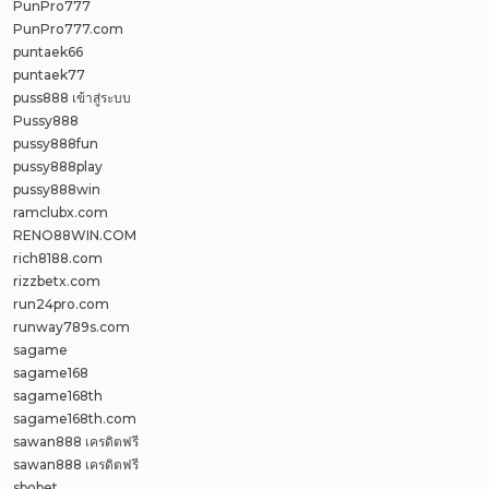
PunPro777
PunPro777.com
puntaek66
puntaek77
puss888 เข้าสู่ระบบ
Pussy888
pussy888fun
pussy888play
pussy888win
ramclubx.com
RENO88WIN.COM
rich8188.com
rizzbetx.com
run24pro.com
runway789s.com
sagame
sagame168
sagame168th
sagame168th.com
sawan888 เครดิตฟรี
sawan888 เครดิตฟรี
sbobet