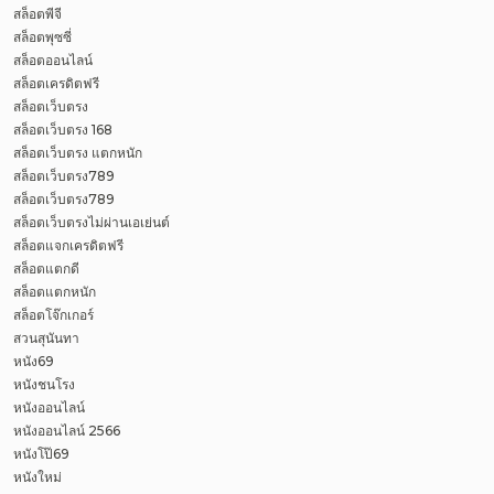
สล็อตพีจี
สล็อตพุซซี่
สล็อตออนไลน์
สล็อตเครดิตฟรี
สล็อตเว็บตรง
สล็อตเว็บตรง 168
สล็อตเว็บตรง แตกหนัก
สล็อตเว็บตรง789
สล็อตเว็บตรง789
สล็อตเว็บตรงไม่ผ่านเอเย่นต์
สล็อตแจกเครดิตฟรี
สล็อตแตกดี
สล็อตแตกหนัก
สล็อตโจ๊กเกอร์
สวนสุนันทา
หนัง69
หนังชนโรง
หนังออนไลน์
หนังออนไลน์ 2566
หนังโป๊69
หนังใหม่