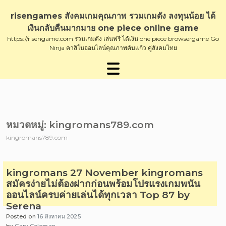
Skip
to
risengames สังคมเกมคุณภาพ รวมเกมดัง ลงทุนน้อย ได้
content
เงินกลับคืนมากมาย one piece online game
https://risengame.com รวมเกมดัง เล่นฟรี ได้เงิน one piece browsergame Go
Ninja คาสิโนออนไลน์คุณภาพคับแก้ว คู่สังคมไทย
หมวดหมู่:
kingromans789.com
kingromans789.com
kingromans 27 November kingromans
สมัครง่ายไม่ต้องฝากก่อนพร้อมโปรแรงเกมพนัน
ออนไลน์ครบค่ายเล่นได้ทุกเวลา Top 87 by
Serena
Posted on
16 สิงหาคม 2025