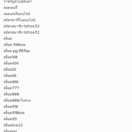
ราชภัฏสวนสุนันทา
ลอตเตอรี่
ลอตเตอรี่ออนไลน์
สมัครคาสิโนออนไลน์
สมัครสมาชิก lotto432
สมัครสมาชิก lotto432
สล็อต
สล็อต 918kiss
สล็อต pg ที่ดีที่สุด
สล็อต168
สล็อต456
สล็อต55
สล็อต66
สล็อต666
สล็อต777
สล็อต888
สล็อต888เว็บตรง
สล็อต918
สล็อต918kiss
สล็อต99
สล็อตlive22
สล็อตpg