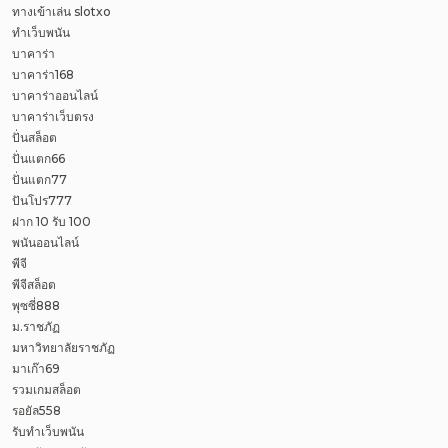
ทางเข้าเล่น slotxo
ทำเว็บพนัน
บาคาร่า
บาคาร่า168
บาคาร่าออนไลน์
บาคาร่าเว็บตรง
ปั่นสล็อต
ปั่นแตก66
ปั่นแตก77
ปันโปร777
ฝาก 10 รับ 100
พนันออนไลน์
พีจี
พีจีสล็อต
พุซซี่888
ม.ราชภัฏ
มหาวิทยาลัยราชภัฏ
มาเก๊า69
รวมเกมสล็อต
รอยัล558
รับทำเว็บพนัน