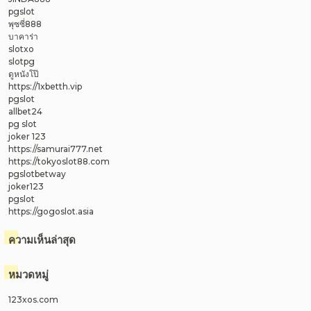
pgslot
พุซซี่888
บาคาร่า
slotxo
slotpg
ดูหนังโป๊
https://1xbetth.vip
pgslot
allbet24
pg slot
joker 123
https://samurai777.net
https://tokyoslot88.com
pgslotbetway
joker123
pgslot
https://gogoslot.asia
ความเห็นล่าสุด
หมวดหมู่
123xos.com