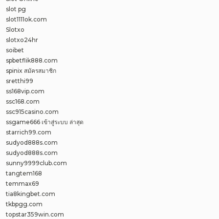
slot pg
slot1111ok.com
Slotxo
slotxo24hr
soibet
spbetflik888.com
spinix สมัครสมาชิก
sretthi99
ss168vip.com
ssc168.com
ssc915casino.com
ssgame666 เข้าสู่ระบบ ล่าสุด
starrich99.com
sudyod888s.com
sudyod888s.com
sunny9999club.com
tangtem168
temmax69
tia8kingbet.com
tkbpgg.com
topstar359win.com