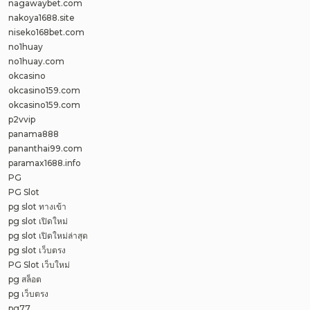
nagawaybet.com
nakoya1688.site
niseko168bet.com
no1huay
no1huay.com
okcasino
okcasino159.com
okcasino159.com
p2vvip
panama888
pananthai99.com
paramax1688.info
PG
PG Slot
pg slot ทางเข้า
pg slot เปิดใหม่
pg slot เปิดใหม่ล่าสุด
pg slot เว็บตรง
PG Slot เว็บใหม่
pg สล็อต
pg เว็บตรง
pg77