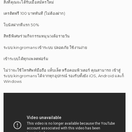
สิ่งที่คุณจะได้รับเมื่อสมัครใหม่
เครดิตฟรี 100 บาททันที (ไม่ต้องฝาก)
โบนัสฝากทีแรก 50%
สิทธิพิเศษร่วมกิจกรรมหมุนวงล้อรายวัน
ระบบ kingromans เข้าระบบ ปลอดภัย ใช้งานง่าย
เข้าระบบได้ทุกแพลตฟอร์ม
ไม่ว่าจะใช้โทรศัพท์มือถือ แท็บเล็ต หรือคอมพิวเตอร์ คุณสามารถ เข้าสู่
ระบบ kingromans ได้จากทุกอุปกรณ์ รองรับทั้งยัง iOS, Android และก็
Windows