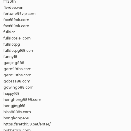
ff123th
fiwdee.win
fortune99vip.com
fox689ok.com
fox689ok.com
fullslot
fullsloteiei.com
fullslotpg
fullslotpg168.com
funny18
gaojing888
gem99ths.com
gem99ths.com
gobaza88.com
gowingo88.com
happy168
hengheng9899.com
hengjing168
hiso8888s.com
hongkong456
https://sretthi99.bet/enter/
hubbet168.com