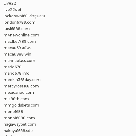
Live22
live22slot
lockdown168 เข้าสู่ระบบ
london6789.com
luis16888.com
m4newonline.com
mac1bet789.com
macau69 สมัคร
macau888.win
marinapluss.com
mario678
mario678.info
meekin365day.com
mercyrosa168.com
mexicanoo.com
mia88th.com
mmgoldsbets.com
mono1688
mono16888.com
nagawaybet.com
nakoya1688.site