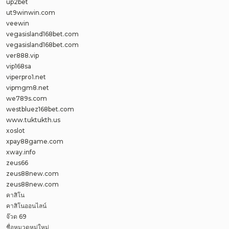
up2bet
ut9winwin.com
veewin
vegasisland168bet.com
vegasisland168bet.com
ver888.vip
vip168sa
viperpro1.net
vipmgm8.net
we789s.com
westbluez168bet.com
www.tuktukth.us
xoslot
xpay88game.com
xway.info
zeus66
zeus88new.com
zeus88new.com
คาสิโน
คาสิโนออนไลน์
จ๊วด 69
ชื่อหมวดหมู่ใหม่