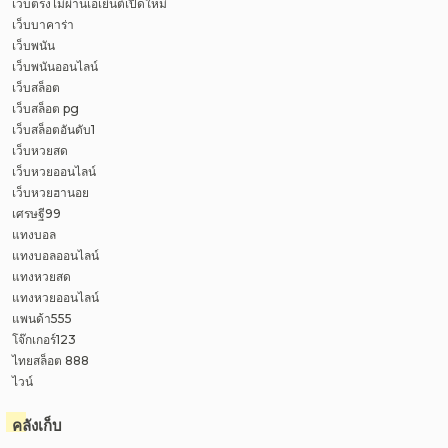
เว็บตรงไม่ผ่านเอเย่นต์เปิดใหม่
เว็บบาคาร่า
เว็บพนัน
เว็บพนันออนไลน์
เว็บสล็อต
เว็บสล็อต pg
เว็บสล็อตอันดับ1
เว็บหวยสด
เว็บหวยออนไลน์
เว็บหวยฮานอย
เศรษฐี99
แทงบอล
แทงบอลออนไลน์
แทงหวยสด
แทงหวยออนไลน์
แพนด้า555
โจ๊กเกอร์123
ไทยสล็อต 888
ไวน์
คลังเก็บ