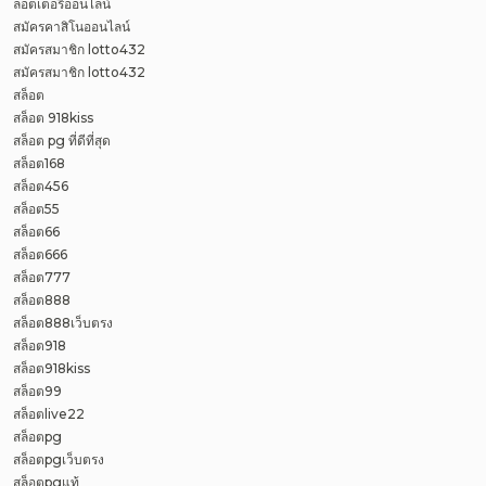
ลอตเตอรี่ออนไลน์
สมัครคาสิโนออนไลน์
สมัครสมาชิก lotto432
สมัครสมาชิก lotto432
สล็อต
สล็อต 918kiss
สล็อต pg ที่ดีที่สุด
สล็อต168
สล็อต456
สล็อต55
สล็อต66
สล็อต666
สล็อต777
สล็อต888
สล็อต888เว็บตรง
สล็อต918
สล็อต918kiss
สล็อต99
สล็อตlive22
สล็อตpg
สล็อตpgเว็บตรง
สล็อตpgแท้