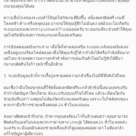
กล้าลองกขึ้น เพราะว่าเราลดขั้นในเวลาที่ไม่สำคัญออกไปหมดแล้ว คุณคุม
เกมของคุณได้เลย
ความลื่นไถลของระบบทำให้จุดโฟกัสเกมดียิ่งขึ้น: สล็อตเครดิตฟรี เกมที่
โหลดช้า ค้าง หรือหลุดบ่อย อาจก่อให้คุณรู้สึกไม่มั่นคง แต่มันจะไม่เกิดกับ
ระบบเกมของพวกเรา puntaek77 แน่นอนครับ ระบบเกมดีจะช่วยทำให้คุณ
จุดโฟกัสเพียงแค่การเล่นเกมแค่นั้นเลยครับผม
การอัปเดตยอดเงินกระจ่าง: เมื่อใดก็ตามคุณสปิน ระบบจะแจ้งยอดเงินหลง
เหลืออยู่แบบเรียลไทม์ตลอด เพื่อให้คุณรับรู้ได้ว่ากำลังได้หรือกำลังเสียมาก
แค่ไหน ช่วยลดความหวาดกลัวหัวข้อการเล่นเกินตัวโดยไม่รู้ตัวได้ดีมา
กมายๆตัดสินใจก้าวหน้าขึ้นอีกด้วย
3. ระบบข้อมูลแล้วก็การเกื้อกูลช่วยลดความกลัวเรื่องไม่มีที่พึ่งพิงได้ไหม
ผมเชื่อว่ามือใหม่ทุกคนที่ใช้สล็อตเครดิตฟรีจะกลัวหัวข้อนี้เสมอเลยขอรับ
ถ้ากำเนิดปัญหาใดๆก็ตาม ฉันจะปรับปรุงแก้ไขได้ไหม แล้วจะมีคนใดกัน
ช่วยฉันรึเปล่า? แต่คุณไม่ต้องวิตกกังวลเลยครับผม เพราะเว็บไซต์ตรงของ
พวกเรามีบริการช่วยเหลือตลอด 24 ชั่วโมงแน่นอน
หนทางติดต่อเข้าถึงง่าย: ถ้าหากคุณสงสัยอะไรก็แล้วแต่แต่ว่า คุณสามารถ
ติดต่อกับแอดไม่นของพวกเราผ่านทาง Line@ ได้ตลอด 24 ชั่วโมงเลยค่ะ
นะครับ จะมีแอดมินคอยช่วยเหลือแล้วก็ดูแลคุณตลอดเวลา ไม่ต้องกลัว
แก้ไขปัญหาผู้เดียวแน่ๆ