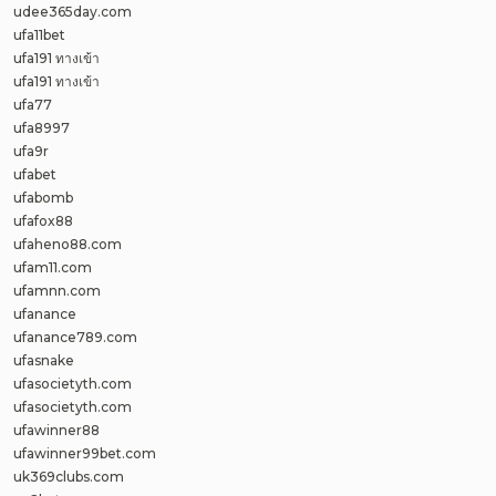
udee365day.com
ufa11bet
ufa191 ทางเข้า
ufa191 ทางเข้า
ufa77
ufa8997
ufa9r
ufabet
ufabomb
ufafox88
ufaheno88.com
ufam11.com
ufamnn.com
ufanance
ufanance789.com
ufasnake
ufasocietyth.com
ufasocietyth.com
ufawinner88
ufawinner99bet.com
uk369clubs.com