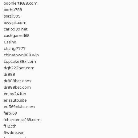
boonlert1688.com
borhu789
brazil999
bwvip4.com
carlo999.net
cashgame168
Casino
chang7777
chinatown888.win
cupcake88x.com
dgb222hot.com
dr888
dr888bet.com
dr888bet.com
enjoy24.fun
erisauto.site
eu369clubs.com
faro168
fcharoenkit168.com
ff123th
fiwdee.win