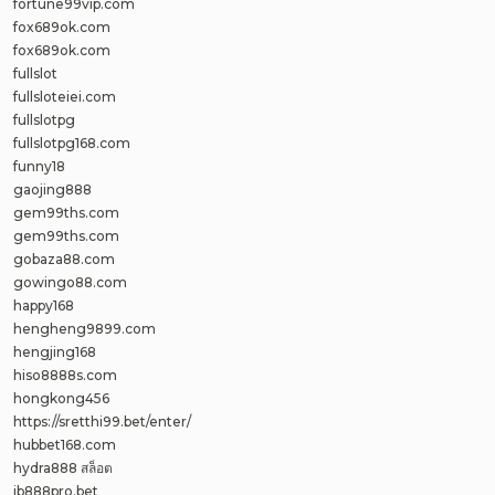
fortune99vip.com
fox689ok.com
fox689ok.com
fullslot
fullsloteiei.com
fullslotpg
fullslotpg168.com
funny18
gaojing888
gem99ths.com
gem99ths.com
gobaza88.com
gowingo88.com
happy168
hengheng9899.com
hengjing168
hiso8888s.com
hongkong456
https://sretthi99.bet/enter/
hubbet168.com
hydra888 สล็อต
ib888pro.bet