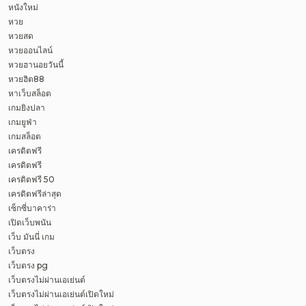
หนังใหม่
หวย
หวยสด
หวยออนไลน์
หวยฮานอยวันนี้
หวยฮิต88
หาเว็บสล็อต
เกมยิงปลา
เกมยูฟ่า
เกมสล็อต
เครดิตฟรี
เครดิตฟรี
เครดิตฟรี 50
เครดิตฟรีล่าสุด
เซ็กซี่บาคาร่า
เปิดเว็บพนัน
เว็บ มันนี่ เกม
เว็บตรง
เว็บตรง pg
เว็บตรงไม่ผ่านเอเย่นต์
เว็บตรงไม่ผ่านเอเย่นต์เปิดใหม่