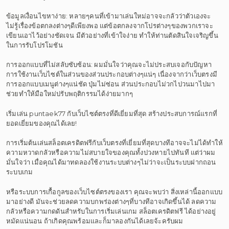
ข้อมูลเงื่อนไขหาง่าย: หลายๆคนที่เข้ามาเล่นใหม่อาจจะกลัวว่าตัวเองจะ
ไม่รู้เรื่องข้อตกลงต่างๆดีเพียงพอ แต่ข้อตกลงจากโปรต่างๆของพวกเราจะ
เขียนเอาไว้อย่างชัดเจน มีตัวอย่างที่เข้าใจง่าย ทำให้ท่านตัดสินใจเจริญขึ้น
ในการรับโปรโมชัน
การออกแบบที่ไม่สลับซับซ้อน: ผมมั่นใจว่าคุณจะไม่ประสบเจอกับปัญหา
การใช้งานเว็บไซต์ในส่วนของส่วนประกอบต่างๆแน่ๆ เนื่องจากว่าเว็บตรงมี
การออกแบบเมนูต่างๆแน่ชัด ปุ่มไม่ซ่อน ส่วนประกอบไม่วกไปวนมาไปมา
ช่วยทำให้มือใหม่ปรับพฤติกรรมได้ง่ายมากๆ
เริ่มเล่น puntaek77 กับเว็บไซต์ตรงที่ดีเยี่ยมที่สุด สร้างประสบการณ์แรกที่
ยอดเยี่ยมของคุณได้เลย!
การเริ่มต้นเล่นสล็อตเครดิตฟรีกับเว็บตรงที่เยี่ยมที่สุดบางทีอาจจะไม่ได้ทำให้
ความหวาดกลัวหรือความไม่สบายใจของคุณทั้งปวงหายไปทันที แต่ว่าผม
มั่นใจว่า เมื่อคุณได้มาทดลองใช้งานระบบต่างๆไม่ว่าจะเป็นระบบฝากถอน
ระบบเกม
หรือระบบการเกื้อกูลของเว็บไซต์ตรงของเรา คุณจะพบว่า สิ่งเหล่านี้ออกแบบ
มาอย่างดี มันจะช่วยลดความบกพร่องต่างๆที่บางทีอาจเกิดขึ้นได้ ลดความ
กลัวหรือความกดดันสำหรับในการเริ่มเล่นเกม สล็อตเครดิตฟรี ได้อย่างอยู่
หมัดแน่นอน ถ้าเกิดคุณพร้อมและก็มาลองกันได้เลยจ้ะครับผม