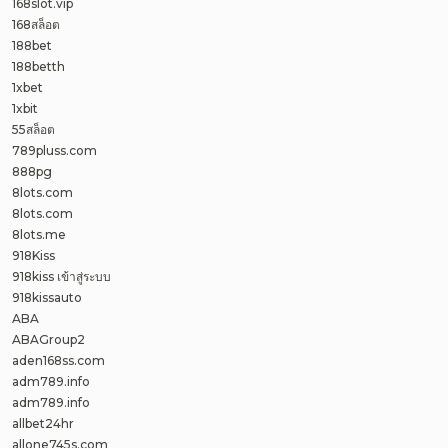
168slot.vip
168สล็อต
188bet
188betth
1xbet
1xbit
55สล็อต
789pluss.com
888pg
8lots.com
8lots.com
8lots.me
918Kiss
918kiss เข้าสู่ระบบ
918kissauto
ABA
ABAGroup2
aden168ss.com
adm789.info
adm789.info
allbet24hr
allone745s.com