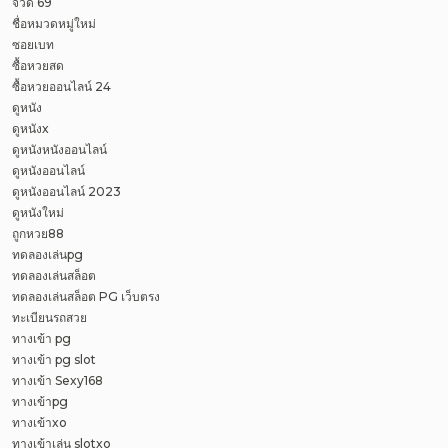
จ๊วด 69
ชื่อหมวดหมู่ใหม่
ซอยเบท
ซื้อหวยสด
ซื้อหวยออนไลน์ 24
ดูหนัง
ดูหนังx
ดูหนังหนังออนไลน์
ดูหนังออนไลน์
ดูหนังออนไลน์ 2023
ดูหนังใหม่
ถูกหวย88
ทดลองเล่นpg
ทดลองเล่นสล็อต
ทดลองเล่นสล็อต PG เว็บตรง
ทะเบียนรถสวย
ทางเข้า pg
ทางเข้า pg slot
ทางเข้า Sexy168
ทางเข้าpg
ทางเข้าxo
ทางเข้าเล่น slotxo