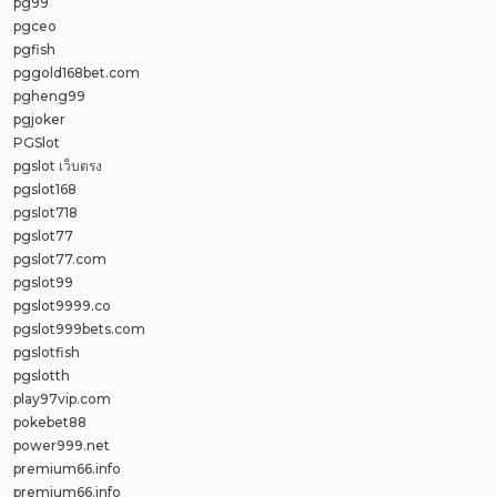
pg99
pgceo
pgfish
pggold168bet.com
pgheng99
pgjoker
PGSlot
pgslot เว็บตรง
pgslot168
pgslot718
pgslot77
pgslot77.com
pgslot99
pgslot9999.co
pgslot999bets.com
pgslotfish
pgslotth
play97vip.com
pokebet88
power999.net
premium66.info
premium66.info