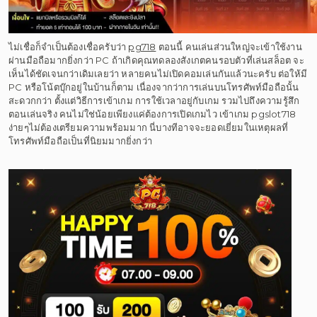
ไม่เชื่อก็จำเป็นต้องเชื่อครับว่า
pg718
ตอนนี้ คนเล่นส่วนใหญ่จะเข้าใช้งาน
ผ่านมือถือมากยิ่งกว่า PC ถ้าเกิดคุณทดลองสังเกตคนรอบตัวที่เล่นสล็อต จะ
เห็นได้ชัดเจนกว่าเดิมเลยว่า หลายคนไม่เปิดคอมเล่นกันแล้วนะครับ ต่อให้มี
PC หรือโน้ตบุ๊กอยู่ในบ้านก็ตาม เนื่องจากว่าการเล่นบนโทรศัพท์มือถือนั้น
สะดวกกว่า ตั้งแต่วิธีการเข้าเกม การใช้เวลาอยู่กับเกม รวมไปถึงความรู้สึก
ตอนเล่นจริง คนไม่ใช่น้อยเพียงแค่ต้องการเปิดเกมไว เข้าเกม pgslot718
ง่ายๆไม่ต้องเตรียมความพร้อมมาก นี่บางทีอาจจะยอดเยี่ยมในเหตุผลที่
โทรศัพท์มือถือเป็นที่นิยมมากยิ่งกว่า