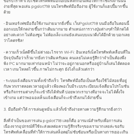
ขอรับ เราทำเว็บไซต์โทรศัพท์มือถือเป็นหลักก่อนเพื่อให้การใช้แรงงานนั้น
ง่ายที่สุด พอเล่น pgslot718 บนโทรศัพท์มือถือง่าย ผู้ใช้งานก็แฮปปี้มากขึ้น
ด้วย
• อินเทอร์เฟซมือถือใช้งานง่ายมากยิ่งขึ้น: เว็บPgslot718 บนมือถือในตอนนี้
ออกแบบให้กดง่ายขึ้นกว่าเดิมมากมาย ตำแหน่งการวางปุ่มต่างๆทำให้กดได้
อย่างสะดวก ไม่ต้องซูม ไม่ต้องเล็ง แถมยังเล่นแบบแนวดิ่งได้อีกด้วย บอกเลย
ว่าโคตรชิล!
• ความเร็วเน็ตดีขึ้นไม่ต่างอะไรจาก Wi-Fi: อินเทอร์เน็ตโทรศัพท์เคลื่อนที่ใน
ปัจจุบันถือว่าเร็วมากยิ่งกว่าเดิมครับผม คนเลยไม่เคยรู้สึกว่าจำเป็นต้องพึ่ง
พิง PC มากมายเท่าก่อนหน้า ไม่ว่าจะอยู่ภายนอกหรืออยู่บ้านก็เล่นได้ตลอด
เวลา เกมโหลดไวขึ้น ภาพไม่กระตุก ยังไงก็แล้วแต่กว่า
• ระบบแจ้งเตือนรวมทั้งเข้าถึงเร็ว: โทรศัพท์มือถือเป็นเครื่องใช้ไม้สอยที่อยู่
กับพวกเราตลอดเวลาอยู่แล้ว เพียงพอเว็บมีระบบระเบียบแจ้งเตือนโปรโมชัน
หรือกิจกรรมต่างๆก็จะเข้าถึงได้ทันที บ่อยพวกเราบางทีอาจจะไม่ได้ตั้งใจ
เข้าเกม แต่ว่าพอมองเห็นแจ้งเตือนก็จะเข้าถึงเกมได้ง่ายขึ้น
3. มือถือทำให้ การเล่นดูหมิ่น แล้วก็เข้าถึงง่ายทางความรู้สึกมากยิ่งกว่า
สิ่งที่จำเป็นของการเล่น pgslot718 เลยก็คือ อารมณ์สำหรับเพื่อการเล่น
เนื่องจากอุปกรณ์ที่ใช้จะส่งผลต่อความรู้สึกจริงๆของเรามากเลยล่ะขอรับ
โทรศัพท์เคลื่อนที่ทำให้การเล่นสล็อตดูไม่ซับซ้อนหรือเป็นทางการเยอะเกิน