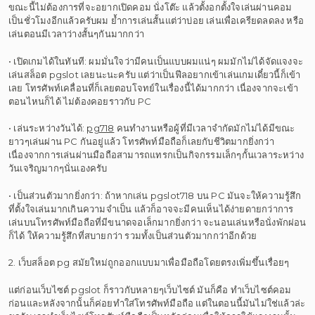
ขณะนี้ไม่ต้องการที่จะอยากเปิดคอม นั่งโต๊ะ แล้วตั้งอกตั้งใจเล่นผ่านคอม
เป็นชั่วโมงอีกแล้วครับผม ย้ำการเล่นสั้นแต่ว่าบ่อย เล่นเพื่อเครียดลดลง หรือ
เล่นตอนมีเวลาว่างสั้นๆกันมากกว่า
• เปิดเกมได้ในทันที: ผมมั่นใจว่ามีคนเป็นแบบผมแน่ๆ ผมมักไม่ได้จัดแจงจะ
เล่นสล็อต pgslot เลยนะนะครับ แต่ว่าเป็นฟีลอยากเข้าเล่นเกมเดี๋ยวนี้ก็เข้า
เลย โทรศัพท์เคลื่อนที่ก็เลยตอบโจทย์ในเรื่องนี้ได้มากกว่า เนื่องจากจะเข้า
ตอนไหนก็ได้ ไม่ต้องคอยราวกับ PC
• เล่นระหว่างวันได้:
pg718
คนทำงานหรือผู้ที่มีเวลาจำกัดมักไม่ได้มีขณะ
ยาวๆเล่นผ่าน PC กันอยู่แล้ว โทรศัพท์มือถือก็เลยกับชีวิตมากยิ่งกว่า
เนื่องจากการเล่นผ่านมือถือสามารถแทรกเป็นกิจกรรมเล็กๆกั้นเวลาระหว่าง
วันเจริญมากๆนั่นเองครับ
• เป็นส่วนตัวมากยิ่งกว่า: ถ้าหากเล่น pgslot718 บน PC มันจะให้ความรู้สึก
ที่ตั้งใจเล่นมากเกินความจำเป็น แล้วก็อาจจะมีคนเห็นได้ง่ายดายกว่าการ
เล่นบนโทรศัพท์มือถือที่มีขนาดจอเล็กมากยิ่งกว่า จะนอนเล่นหรือนั่งพักผ่อน
ก็ได้ ให้ความรู้สึกที่สบายกว่า รวมทั้งเป็นส่วนตัวมากกว่าอีกด้วย
2. เว็บสล็อต pg สมัยใหม่ถูกออกแบบมาเพื่อมือถือโดยตรงเพิ่มขึ้นเรื่อยๆ
แต่ก่อนเว็บไซต์ pgslot ก็ราวกับหลายๆเว็บไซต์ มันก็คือ ทำเว็บไซต์คอม
ก่อนและหลังจากนั้นก็ค่อยทำใส่โทรศัพท์มือถือ แต่ในตอนนี้มันไม่ใช่แล้วล่ะ