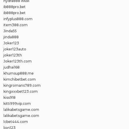
hydra888 สล็อต
ib888pro.bet
ib888pro.bet
infyplus888.com
item388.com
Jinda55
jinda888
Joker123
joker123auto
joker123th
Joker123th.com
judhai168
khumsup888.me
kimchibetbet.com
kingromans789.com
kingxxxbet123.com
kiss918
kitti999vip.com
lalikabetsgame.com
lalikabetsgame.com
lcbet444.com
lion123