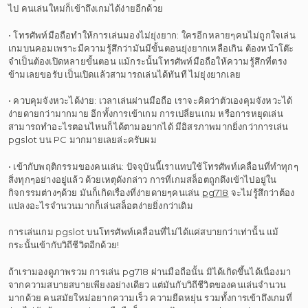
ไป คนเล่นใหม่ก็เข้าถึงเกมได้ง่ายอีกด้วย
• โทรศัพท์มือถือทำให้การเล่นมองไม่ยุ่งยาก: ใครอีกหลายๆคนไม่ถูกใจเล่น
เกมบนคอมเพราะมีความรู้สึกว่ามันมีขั้นตอนยุ่งยากเหลือเกิน ต้องหน้าโต๊ะ
จำเป็นต้องเปิดหลายขั้นตอน แม้กระนั้นโทรศัพท์มือถือให้ความรู้สึกที่ตรง
ข้ามเลยขอรับ เป็นเปิดแล้วสามารถเล่นได้ทันที ไม่ยุ่งยากเลย
• ควบคุมจังหวะได้ง่าย: เวลาเล่นผ่านมือถือ เราจะคิดว่าตัวเองคุมจังหวะได้
ง่ายดายกว่ามากมาย อีกทั้งการเข้าเกม การเปลี่ยนเกม หรือการหยุดเล่น
สามารถทำอะไรตอนไหนก็ได้ตามอยากได้ มีอิสรภาพมากยิ่งกว่าการเล่น
pgslot บน PC มากมายเลยล่ะครับผม
• เข้ากับพฤติกรรมของคนเล่น: ปัจจุบันนี้เราแทบใช้โทรศัพท์เคลื่อนที่ทำทุกๆ
สิ่งทุกๆอย่างอยู่แล้ว ด้วยเหตุดังกล่าว การที่เกมสล็อตถูกดึงเข้าไปอยู่ใน
กิจกรรมต่างๆด้วย มันก็เกิดเรื่องที่ง่ายดายๆคนเล่น
pg718
จะไม่รู้สึกว่าต้อง
แปลงอะไรจำนวนมากก็เล่นสล็อตง่ายยิ่งกว่าเดิม
การเล่นเกม pgslot บนโทรศัพท์เคลื่อนที่ไม่ได้แค่สบายกว่าเท่านั้น แม้
กระนั้นเข้ากับวิถีชีวิตอีกด้วย!
ถ้าเรามองดูภาพรวม การเล่น pg718 ผ่านมือถือนั้น มิได้เกิดขึ้นได้เนื่องมา
จากความสบายสบายเพียงอย่างเดียว แต่มันกับวิถีชีวิตของคนเล่นจำนวน
มากด้วย คนสมัยใหม่อยากความเร็ว ความยืดหยุ่น รวมทั้งการเข้าถึงเกมที่