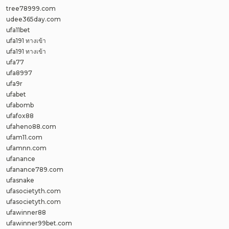
tree78999.com
udee365day.com
ufa11bet
ufa191 ทางเข้า
ufa191 ทางเข้า
ufa77
ufa8997
ufa9r
ufabet
ufabomb
ufafox88
ufaheno88.com
ufam11.com
ufamnn.com
ufanance
ufanance789.com
ufasnake
ufasocietyth.com
ufasocietyth.com
ufawinner88
ufawinner99bet.com