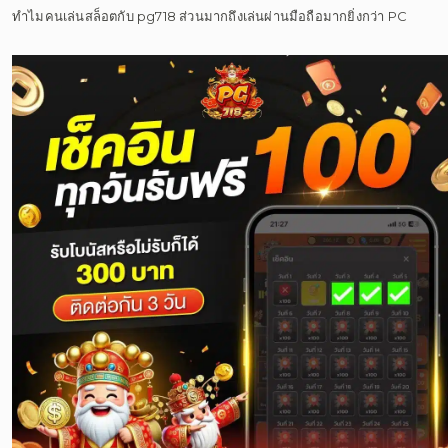
ทำไมคนเล่นสล็อตกับ pg718 ส่วนมากถึงเล่นผ่านมือถือมากยิ่งกว่า PC