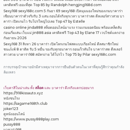
เครดิตฟรี เยอะที่สุด Top 85 by Randolph hengjing168d.com
Sexy168 sexy168c.com 5 กันยา 69 sexy168 เปิดมุมมองใหม่ของเกมบาคาร่า
เซียนบาคาร่าตัวจริงรับ 3 แสน ถอนได้จริงทุกเวลา บาคาร่าสด ดีลเลอร์สาวสวย บา
คาร่า เปิดเกมไว รับโปรใหญ่ไปเลย Top 47 by Estelle
casino online jinda888 สล็อตออนไลน์มาแรง รวมเกมยอดนิยม พร้อมเคล็ดลับ
ก่อนเริ่มเล่น เว็บแม่ jin888.asia เครดิตฟรี Top 43 by Elane 17 เวปไซต์แตกง่าย
กันยายน 2026
Sexy168 31 สิงหา 26 บาคาร่า เปิดโลกเกมไพ่สดแบบเรียลไทม์ ดีลสมาชิกใหม่
ชนะ/แพ้ 8 ตาติด รับ 5 หมื่น รองรับทุกธนาคาร ถอนเร็วทันใจ บาคาร่าสด ดีลเลอร์
สาวสวย บาคาร่า168 สมัครง่าย ได้โปรไว Top 75 by Pilar sexy168c.com
การบรรลุเป้าหมายมักมีสาเหตุมาจากการยืนยันตัวตนในเวลาที่คุณรู้สึกว่าคุณกำลัง
ล้มเหลว
เว็บคาสิโนน่าเล่น ทั้ง
สล็อต
และ
บาคาร่า
ตึงจริงแตกบ่อยมาก
https://918kissauto.xyz
หนังชนโรง
https://sagame168th.club
joker123
ดูหนังออนไลน์
https://www.pussy888play.com
pussy888
บาคาร่า168