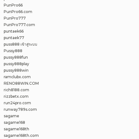
PunPro66
PunPro66.com
PunPro777
PunPro777.com
puntaek66
puntaek77
puss888 เข้าสู่ระบบ
Pussy888
pussy888fun
pussy888play
pussy888win
ramclubx.com
RENO88WIN.COM
rich8188.com
rizzbetx.com
run24pro.com
runway789s.com
sagame
sagame168
sagame168th
sagame168th.com