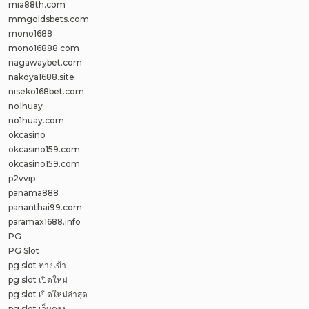
mia88th.com
mmgoldsbets.com
mono1688
mono16888.com
nagawaybet.com
nakoya1688.site
niseko168bet.com
no1huay
no1huay.com
okcasino
okcasino159.com
okcasino159.com
p2vvip
panama888
pananthai99.com
paramax1688.info
PG
PG Slot
pg slot ทางเข้า
pg slot เปิดใหม่
pg slot เปิดใหม่ล่าสุด
pg slot เว็บตรง