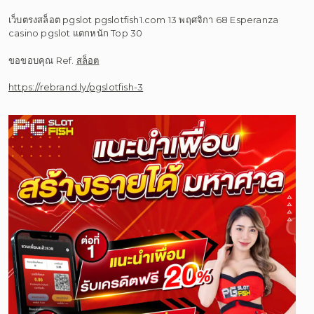
เว็บตรงสล็อต pgslot pgslotfish1.com 13 พฤศจิกา 68 Esperanza
casino pgslot แตกหนัก Top 30
ขอขอบคุณ Ref.
สล็อต
https://rebrand.ly/pgslotfish-3