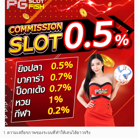
1. ความเสถียรภาพของระบบที่ทำให้เล่นได้ยาวจริง