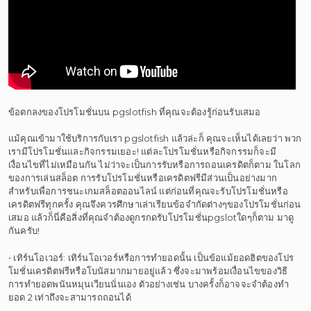
ข้อตกลงของโปรโมชั่นบน pgslotfish ที่คุณจะต้องรู้ก่อนรับเสมอ
แม้คุณเข้ามาใช้บริการกับเรา pgslotfish แล้วล่ะก็ คุณจะเห็นได้เลยว่า พวก
เรามีโปรโมชั่นและกิจกรรมเยอะ! แต่ละโปรโมชั่นหรือกิจกรรมก็จะมี
เงื่อนไขที่ไม่เหมือนกัน ไม่ว่าจะเป็นการรับหรือการถอนเครดิตก็ตาม ในโลก
ของการเล่นสล็อต การรับโปรโมชั่นหรือเครดิตฟรีมีส่วนเป็นอย่างมาก
สำหรับเพื่อการชนะเกมสล็อตออนไลน์ แต่ก่อนที่คุณจะรับโปรโมชั่นหรือ
เครดิตฟรีทุกครั้ง คุณจึงควรศึกษาเล่าเรียนข้อจำกัดต่างๆของโปรโมชั่นก่อน
เสมอ แล้วก็นี่คือสิ่งที่คุณจำต้องดูกรกดรับโปรโมชั่นpgslotใดๆก็ตาม มาดู
กันครับ!
• เทิร์นโอเวอร์: เทิร์นโอเวอร์หรือการทำยอดนั้น เป็นข้อแม้ยอดฮิตของโปร
โมชั่นเครดิตฟรีหรือโบนัสมากมายอยู่แล้ว ซึ่งจะมาพร้อมเงื่อนไขของวิธี
การทำยอดพนันหมุนเวียนนั่นเอง ตัวอย่างเช่น บางครั้งก็อาจจะจำต้องทำ
ยอด 2 เท่าถึงจะสามารถถอนได้