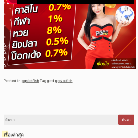
…
Posted in
pgslotfish
Tagged
pgslotfish
ค้นหา
สำหรับ:
เรื่องล่าสุด