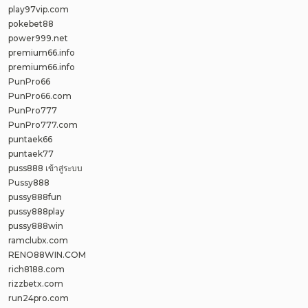
play97vip.com
pokebet88
power999.net
premium66.info
premium66.info
PunPro66
PunPro66.com
PunPro777
PunPro777.com
puntaek66
puntaek77
puss888 เข้าสู่ระบบ
Pussy888
pussy888fun
pussy888play
pussy888win
ramclubx.com
RENO88WIN.COM
rich8188.com
rizzbetx.com
run24pro.com