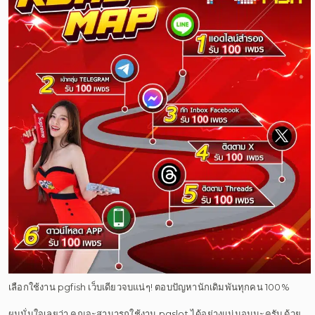
เลือกใช้งาน pgfish เว็บเดียวจบแน่ๆ! ตอบปัญหานักเดิมพันทุกคน 100%
ผมมั่นใจเลยว่า คุณจะสามารถใช้งาน pgslot ได้อย่างแน่นอนนะครับ ด้วย