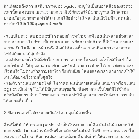
ถ้าเกิดเอ่ยถึงความเสถียรภาพของ pgslot ผมชูให้เป็นเบอร์หนึ่งของแวดวง
เวลานี้เลยครับผม เพราะว่าพวกเขามีเซิร์ฟเวอร์ที่มีมาตรฐานแล้วก็ความ
ปลอดภัยสูงมากมาย ทำให้เล่นเกมได้อย่างลื่นไหล เล่นแล้วไม่มีสะดุด เล่น
ต่อเนื่องได้ดิบได้ดีสุดๆเลยล่ะขอรับ
• ระบบไม่ถ่วง เล่น pgslotfish ตลอดก้าวหน้า: จากที่ลองเล่นหลายช่วงเวลา
ผมบอกเลยว่า ไม่ว่าจะเป็นตอนคนเยอะหรือตอนปกติ เกมก็ลื่นไหลแบบสุดๆ
เลยขอรับ ไม่มีอาการค้างหรือดีเลย์ให้มองเห็นเลย คนที่เล่นยาวๆสามารถ
โฟกัสกับเกมได้สุดกำลัง
• องค์ประกอบเว็บไซต์เข้าใจง่าย: การออกแบบโครงสร้างเว็บไซต์ให้เข้าใจ
ง่ายก็ช่วยทำให้คุณสามารถเข้าเกมหรือทำรายการต่างๆได้อย่างสะดวกและ
เร็วทันใจ ไม่ต้องทำความเข้าใจหรือปรับนิสัยใหม่ตลอดเวลา สามารถเข้าใช้
งานได้อย่างเร็วรวมทั้งสุขใจ
• รองรับการเล่นหลายสไตล์: ไม่ว่าคุณจะเป็นสายเล่นสั้น เล่นยาว หรือจะเล่น
pgslot เป็นพักๆก็ไม่ได้มีปัญหาแน่ๆขอรับ เนื่องจากว่าเว็บไซต์มิได้จำกัด
หรือบังคับการเล่นอะไรของพวกเราเลย ทำให้คุณสามารถจัดจังหวะการเล่น
ได้อย่างเต็มเปี่ยม
2. ฟีลการเล่นที่ไม่เร่งมากเกินไป ควบคุมได้ง่ายขึ้น
สิ่งหนึ่งที่ทำให้การเล่น pgslot ทำเป็นในระยะยาวก็คือ มันไม่ได้วางแบบให้
พวกเราคิดว่าเล่นแล้วหนักขึ้นเรื่อยแม้กระนั้นมันทำให้ฟีลการเล่นของเราไม่
เร่งเยอะเกินไป พอฟีลการเล่นบาลานซ์มากขึ้น มันก็ทำให้พวกเราสามารถ