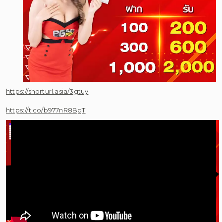
https://shorturl.asia/3gtuy
https://t.co/b977nR8BgT