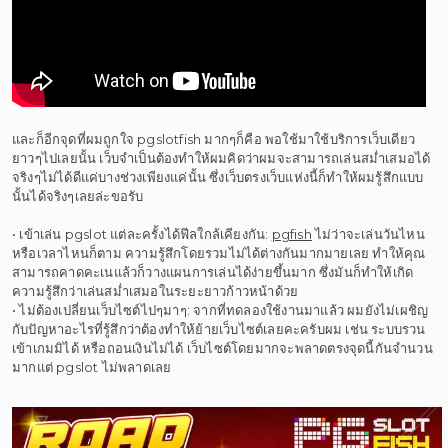
และก็อีกจุดที่ผมถูกใจ pgslotfish มากๆก็คือ พอใช้มาใช้บริการเว็บเดียว
ยาวๆไปเลยนั้น เว็บจำเป็นต้องทำให้ผมคิดว่าผมจะสามารถเล่นสม่ำเสมอได้
จริงๆไม่ได้ดีแค่บางช่วงเพียงแค่นั้น ซึ่งเว็บตรงเว็บแห่งนี้ก็ทำให้ผมรู้สึกแบบ
นั้นได้จริงๆเลยล่ะขอรับ
• เข้าเล่น pgslot แต่ละครั้งได้ฟีลใกล้เคียงกัน:
pgfish
ไม่ว่าจะเล่นวันไหน
หรือเวลาไหนก็ตาม ความรู้สึกโดยรวมไม่ได้ต่างกันมากมายเลย ทำให้คุณ
สามารถคาดคะเนแล้วก็วางแผนการเล่นได้ง่ายขึ้นมาก ซึ่งมันก็ทำให้เกิด
ความรู้สึกว่าเล่นสม่ำเสมอในระยะยาวก้าวหน้าด้วย
• ไม่ต้องเปลี่ยนเว็บไซต์ไปๆมาๆ: จากที่ทดลองใช้งานมาแล้ว ผมยังไม่เผชิญ
กับปัญหาอะไรที่รู้สึกว่าต้องทำให้ย้ายเว็บไซต์เลยคะครับผม เช่น ระบบรวน
เข้าเกมมิได้ หรือถอนเงินไม่ได้ เว็บไซต์โดยมากจะพลาดตรงจุดนี้กันจำนวน
มากแต่ pgslot ไม่พลาดเลย