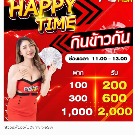
https://t.co/U0vmvrxeSw