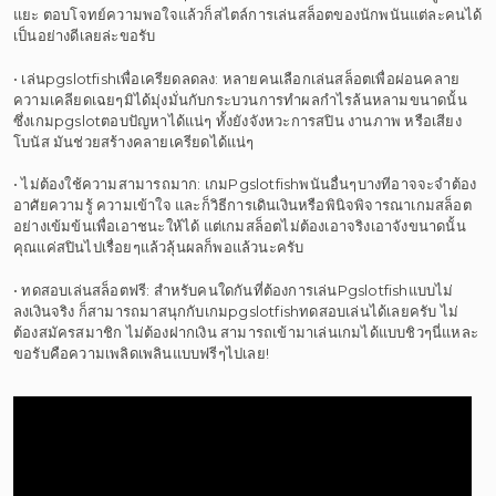
แยะ ตอบโจทย์ความพอใจแล้วก็สไตล์การเล่นสล็อตของนักพนันแต่ละคนได้
เป็นอย่างดีเลยล่ะขอรับ
• เล่นpgslotfishเพื่อเครียดลดลง: หลายคนเลือกเล่นสล็อตเพื่อผ่อนคลาย
ความเคลียดเฉยๆมิได้มุ่งมั่นกับกระบวนการทำผลกำไรล้นหลามขนาดนั้น
ซึ่งเกมpgslotตอบปัญหาได้แน่ๆ ทั้งยังจังหวะการสปิน งานภาพ หรือเสียง
โบนัส มันช่วยสร้างคลายเครียดได้แน่ๆ
• ไม่ต้องใช้ความสามารถมาก: เกมPgslotfishพนันอื่นๆบางทีอาจจะจำต้อง
อาศัยความรู้ ความเข้าใจ และก็วิธีการเดินเงินหรือพินิจพิจารณาเกมสล็อต
อย่างเข้มข้นเพื่อเอาชนะให้ได้ แต่เกมสล็อตไม่ต้องเอาจริงเอาจังขนาดนั้น
คุณแค่สปินไปเรื่อยๆแล้วลุ้นผลก็พอแล้วนะครับ
• ทดสอบเล่นสล็อตฟรี: สำหรับคนใดกันที่ต้องการเล่นPgslotfishแบบไม่
ลงเงินจริง ก็สามารถมาสนุกกับเกมpgslotfishทดสอบเล่นได้เลยครับ ไม่
ต้องสมัครสมาชิก ไม่ต้องฝากเงิน สามารถเข้ามาเล่นเกมได้แบบชิวๆนี่แหละ
ขอรับคือความเพลิดเพลินแบบฟรีๆไปเลย!