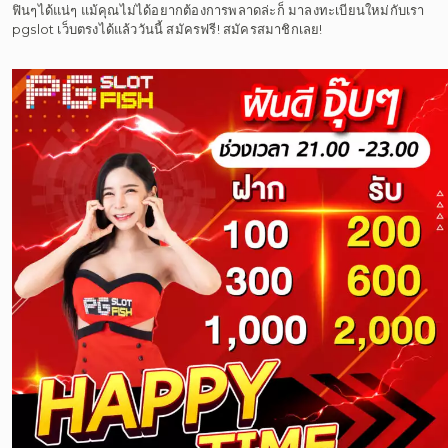
ฟินๆได้แน่ๆ แม้คุณไม่ได้อยากต้องการพลาดล่ะก็ มาลงทะเบียนใหม่กับเรา
pgslot เว็บตรงได้แล้ววันนี้ สมัครฟรี! สมัครสมาชิกเลย!