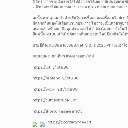
5.อัตราการจ่ายเงินรางวัลไม่ยั้ง บอกได้เลยว่านี่เป็นจุดเด่น
2 ตัวบนจ่ายไปเลยบาทละ 90 บาท ถูก 3 ตัวบน จ่ายบาทละ 900 
ฉะนั้นหากคุณพอใจสำหรับในการซื้อลอตเตอรี่ออนไลน์เราชี้
มีสลากกินแบ่งให้เลือกนานาประการ ไม่ว่าจะเป็นหวยรัฐบาล หว
เหมาะสำหรับสมาชิกทุกท่าน และไม่จำต้องไม่สบายใจในเรื่องข
นี่แค่นั้น lot888เว็บไซต์สลากกินแบ่งออนไลน์ป้อมจิตใจได้
หวยยี่กี lotto888 lot888.net 19 เม.ย 2025 Phillis เอาใ
ขอขอบพระคุณที่มา
แทงหวยออนไลน์
https://bit.ly/lot888
https://rebrand.ly/lot888
https://wow.in.th/lot888
https://cutt.ly/Irt8pRUm
https://shorturl.asia/asmO5
https://t.co/zadyMe43rt