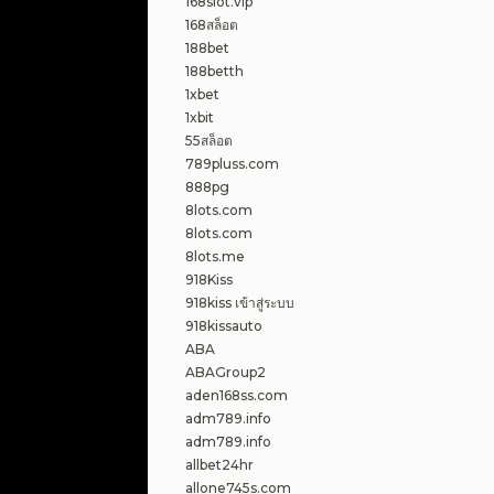
168slot.vip
168สล็อต
188bet
188betth
1xbet
1xbit
55สล็อต
789pluss.com
888pg
8lots.com
8lots.com
8lots.me
918Kiss
918kiss เข้าสู่ระบบ
918kissauto
ABA
ABAGroup2
aden168ss.com
adm789.info
adm789.info
allbet24hr
allone745s.com