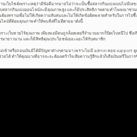
ว็บไซต์เพราะเหตุว่ามีข้อดีมากมายไม่ว่าจะเป็นซื้อสลากกินแบ่งแบบไม่มีเลขกลั
ทุกเว็บสลากกินแบ่งออนไลน์จะมีคุณภาพสูง และก็มีประสิทธิภาพตามคำโฆษณาชวนเช
ู้เล่นต้องทราบเพื่อไม่ให้เกิดความสับสนและไม่ให้เกิดข้อผิดพลาดสำหรับในการไปซ
์ที่ด้อยคุณภาพทำให้พบสิ่งที่ไม่ดีตามมาดังนี้
เพราะเว็บหวยไร้คุณภาพ เพียงพอมีคนถูกล็อตเตอรี่จำนวนมากก็ปิดเว็บหนีไป ซึ่งเกิด
ิการมายาวนาน และก็มีสิทธิคุณประโยชน์เยอะแยะให้กับสมาชิก
งินไม่เข้าหรือถอนเงินมิได้มีปัญหาต่างๆตามมา เพราะไม่มี admin คอย support ดูแ
วยได้ ทำให้คุณบางทีอาจจะจะต้องเศร้าใจเสียความรู้สึกแล้วก็เสียเงินฟรีในการ