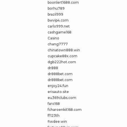
boonlert1688.com
borhu789
brazil999
bwvip4.com
carlo999.net
cashgame168
Casino
chang7777
chinatown888.win
cupcake88x.com
dgb222hot.com
dr888
dr888bet.com
dr888bet.com
enjoy24.fun
erisauto.site
eu369clubs.com
faro168
fcharoenkit168.com
ff123th
fiwdee.win