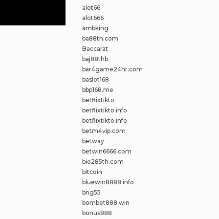
alot66
alot666
ambking
ba88th.com
Baccarat
baj88thb
bar4game24hr.com
baslot168
bbp168.me
betflixtikto
betflixtikto.info
betflixtikto.info
betm4vip.com
betway
betwin6666.com
bio285th.com
bitcoin
bluewin8888.info
bng55
bombet888.win
bonus888