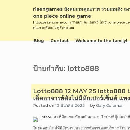
Skip
to
risengames สังคมเกมคุณภาพ รวมเกมดัง ลงทุ
content
one piece online game
https://risengame.com รวมเกมดัง เล่นฟรี ได้เงิน one piece
คุณภาพคับแก้ว คู่สังคมไทย
Blog
Contact
Welcome to the family!
ป้ายกำกับ:
lotto888
Lotto888 12 MAY 25 lotto888 บร
เด็ดอาจารย์ดังไม่มีหักเปอร์เซ็นต์ 
Posted on
10 มีนาคม 2025
by
Gary Coleman
lotto888
ที่ดีควรจะมีคุณลักษณะอะไรบ้างที่ผู้เล่นจำ
ในยุคออนไลน์ที่มีลักษณะของการจัดการดูแลบริหาร โดยการใ