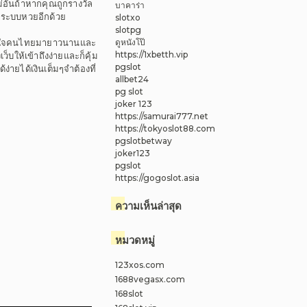
ม่อั้นถ้าหากคุณถูกรางวัล
บาคาร่า
่าระบบหวยอีกด้วย
slotxo
slotpg
ดูหนังโป๊
ี่ชนะใจคนไทยมายาวนานและ
https://1xbetth.vip
็บให้เข้าถึงง่ายและก็คุ้ม
pgslot
่ายได้เงินเต็มๆจำต้องที่
allbet24
pg slot
joker 123
https://samurai777.net
https://tokyoslot88.com
pgslotbetway
joker123
pgslot
https://gogoslot.asia
ความเห็นล่าสุด
หมวดหมู่
123xos.com
1688vegasx.com
168slot