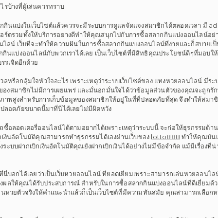
ไรบ้างที่ผู้เล่นควรทราบ
นสลากกินแบ่งในเว็บไซต์แล้วควรจะมีระบบการดูแลจัดแจงสมาชิกได้ตลอดเวลา มี a
ร์ตรวมทั้งให้บริการอย่างดีทำให้คุณสนุกไปกับการซื้อสลากกินแบ่งออนไลน์อย่า
อนไลน์ เว็บที่จะทำให้ความฝันในการซื้อสลากกินแบ่งออนไลน์ที่ง่ายและก็สบายเป็
นแบ่งออนไลน์กับพวกเราได้เลย เป็นเว็บไซต์ที่มีสิทธิคุณประโยชน์ดีๆที่มอบให้ก
รรเจิดอีกด้วย
ังวลหรือกลุ้มใจหัวใจอะไร เพราะเหตุว่าระบบเว็บไซต์ของ แทงหวยออนไลน์ มีระ
องสมาชิกไม่มีการเผยแพร่ และมั่นอกมั่นใจได้ว่าข้อมูลส่วนตัวของคุณจะถูกรัก
พสูงสำหรับการเก็บข้อมูลของสมาชิกให้อยู่ในที่ที่ปลอดภัยที่สุด จึงทำให้สมาช
ปลอดภัยขนาดนี้มาที่นี่ได้เลยไม่มีผิดหวัง
ื้อลอตเตอรี่ออนไลน์ได้ตามอยากได้เพราะเหตุว่าระบบนี้ จะก่อให้ธุรกรรมด้านการเ
กเงินอัตโนมัติคุณสามารถทำธุรกรรมได้เองผ่านเว็บของ
lotto888
ทำให้คุณบันเท
ั้งระบบฝากเบิกเงินอัตโนมัติคุณยังฝากเบิกเงินได้อย่างไม่มีข้อจำกัด แม้มีเรื่องท
ี่นี่บอกได้เลยว่าเป็นเว็บหวยออนไลน์ ที่ยอดเยี่ยมเพราะสามารถเล่นหวยออนไลน
งผลให้คุณได้รับประสบการณ์ สำหรับในการซื้อสลากกินแบ่งออนไลน์ที่ดีเยี่ยมด้ว
เซียนหวยตัวจริงให้คำแนะนำแล้วก็เป็นเว็บไซต์ที่มีความทันสมัย คุณสามารถเลื