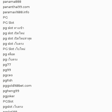
panama888
pananthai99.com
paramax1688.info
PG
PG Slot
pg slot ทางเข้า
pg slot เปิดใหม่
pg slot เปิดใหม่ล่าสุด
pg slot เว็บตรง
PG Slot เว็บใหม่
pg สล็อต
pg เว็บตรง
pg77
pg99
pgceo
pgfish
pggold168bet.com
pgheng99
pgjoker
PGSlot
pgslot เว็บตรง
pgslot168