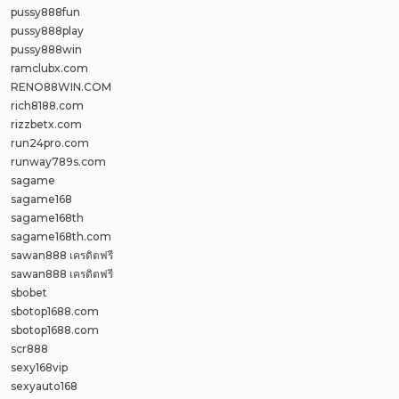
pussy888fun
pussy888play
pussy888win
ramclubx.com
RENO88WIN.COM
rich8188.com
rizzbetx.com
run24pro.com
runway789s.com
sagame
sagame168
sagame168th
sagame168th.com
sawan888 เครดิตฟรี
sawan888 เครดิตฟรี
sbobet
sbotop1688.com
sbotop1688.com
scr888
sexy168vip
sexyauto168