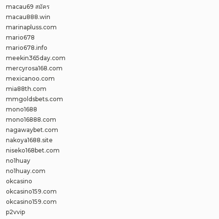
macau69 สมัคร
macau888.win
marinapluss.com
mario678
mario678.info
meekin365day.com
mercyrosa168.com
mexicanoo.com
mia88th.com
mmgoldsbets.com
mono1688
mono16888.com
nagawaybet.com
nakoya1688.site
niseko168bet.com
no1huay
no1huay.com
okcasino
okcasino159.com
okcasino159.com
p2vvip