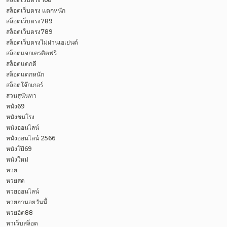
สล็อตเว็บตรง แตกหนัก
สล็อตเว็บตรง789
สล็อตเว็บตรง789
สล็อตเว็บตรงไม่ผ่านเอเย่นต์
สล็อตแจกเครดิตฟรี
สล็อตแตกดี
สล็อตแตกหนัก
สล็อตโจ๊กเกอร์
สวนสุนันทา
หนัง69
หนังชนโรง
หนังออนไลน์
หนังออนไลน์ 2566
หนังโป๊69
หนังใหม่
หวย
หวยสด
หวยออนไลน์
หวยฮานอยวันนี้
หวยฮิต88
หาเว็บสล็อต