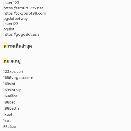
joker 123
https://samurai777.net
https://tokyoslot88.com
pgslotbetway
joker123
pgslot
https://gogoslot.asia
ความเห็นล่าสุด
หมวดหมู่
123xos.com
1688vegasx.com
168slot
168slot.vip
168สล็อต
188bet
188betth
1xbet
1xbit
55สล็อต