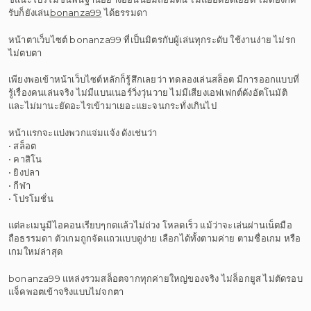
รับก็ยังเล่น
bonanza99
ได้ธรรมดา
หน้าตาเว็บไซต์ bonanza99 ที่เป็นมิตรกับผู้เล่นทุกระดับ ใช้งานง่าย ไม่รก
ไม่ตบตา
เพียงพอเข้าหน้าเว็บไซต์หลักก็รู้สึกเลยว่า ทดลองเล่นสล็อต มีการออกแบบที่
รู้เรื่องคนเล่นจริง ไม่มีแบนเนอร์วิ่งวุ่นวาย ไม่มีเสียงเอฟเฟกต์ดังอัตโนมัติ
และไม่มานะยัดอะไรเข้ามาเยอะแยะจนกระทั่งเกินไป
หน้าแรกจะแบ่งพวกแจ่มแจ้ง ดังเช่นว่า
• สล็อต
• คาสิโน
• ยิงปลา
• กีฬา
• โปรโมชั่น
แต่ละเมนูมีไอคอนเรียบๆกดแล้วไม่ถ่วง โหลดเร็ว แม้ว่าจะเล่นผ่านเน็ตมือ
ถือธรรมดา ตัวเกมถูกจัดแถวแบบดูง่าย เลือกได้ทั้งตามค่าย ตามชื่อเกม หรือ
เกมใหม่ล่าสุด
bonanza99 แหล่งรวมสล็อตจากทุกค่ายใหญ่ของจริง ไม่ล็อกยูส ไม่ตัดรอบ
แจ็คพอตเข้าจริงแบบไม่จกตา