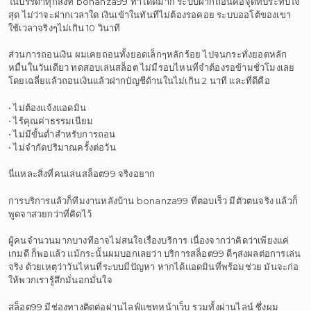
ในบรรดาทุกสิ่งที่ bonanza99 ทำได้ดีมาก ระบบฝากถอนคือจุดที่ประทับใจ
สุด ไม่ว่าจะฝากเวลาใด เงินเข้าในทันทีไม่ต้องรอคอย ระบบออโต้ของเขา
ใช้เวลาจริงๆไม่เกิน 10 วินาที
ส่วนการถอนเงิน ผมเคยถอนทั้งยอดเล็กๆหลักร้อย ไปจนกระทั่งยอดหลัก
หมื่นในวันเดียว ทดสอบเล่นสล็อต ไม่มีรอบไหนที่จำต้องรอข้ามชั่วโมงเลย
โดยเฉลี่ยแล้วถอนเงินแล้วฝากบัญชีด้านในไม่เกิน 2 นาที และที่ดีคือ
• ไม่ต้องแจ้งแอดมิน
• ไร้คุณค่าธรรมเนียม
• ไม่มีขั้นต่ำสำหรับการถอน
• ไม่จำกัดปริมาณครั้งต่อวัน
นี่แหละสิ่งที่คนเล่นสล็อต99 จริงอยาก
การบริการแล้วก็ทีมงานหลังบ้าน bonanza99 ที่ตอบเร็ว มีตัวตนจริง แล้วก็
พูดจาสวยกว่าที่คิดไว้
ผู้คนจำนวนมากบางทีอาจไม่สนใจเรื่องบริการ เนื่องจากว่าคิดว่าเพียงแค่
เกมดี ก็พอแล้ว แม้กระนั้นผมบอกเลยว่า บริการสล็อต99 ดีๆส่งผลต่อการเล่น
จริง ด้วยเหตุว่าวันไหนที่ระบบมีปัญหา หากได้แอดมินที่พร้อมช่วย มันจะก่อ
ให้พวกเรารู้สึกมั่นอกมั่นใจ
สล็อต99 มีช่องทางติดต่อผ่านไลฟ์แชทหน้าเว็บ รวมทั้งผ่านไลน์ ซึ่งผม