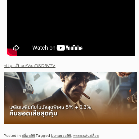
https://t.co/VxaDSD5VPV
…
Posted in
สล็อต99
Tagged
bonanza99
,
ทดลองเล่นสล็อต