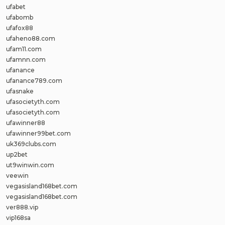
ufabet
ufabomb
ufafox88
ufaheno88.com
ufam11.com
ufamnn.com
ufanance
ufanance789.com
ufasnake
ufasocietyth.com
ufasocietyth.com
ufawinner88
ufawinner99bet.com
uk369clubs.com
up2bet
ut9winwin.com
veewin
vegasisland168bet.com
vegasisland168bet.com
ver888.vip
vip168sa