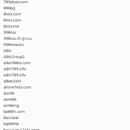
789pluss.com
888pg
8lots.com
8lots.com
8lots.me
918Kiss
918kiss เข้าสู่ระบบ
918kissauto
ABA
ABAGroup2
aden168ss.com
adm789.info
adm789.info
allbet24hr
allone745s.com
alot66
alot666
ambking
ba88th.com
Baccarat
baj88thb
bar4game24hr.com