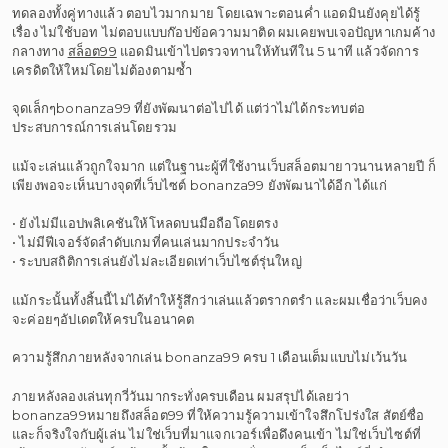
ทดลองทั้งคู่ทางแล้ว ตอบไวมากมาย โดยเฉพาะตอนค่ำ แอดมินยังคุยได้รู้
เรื่อง ไม่ใช้บอท ไม่ตอบแบบก๊อปข้อความมาติด ผมเคยพบเจอปัญหาเกมค้าง
กลางทาง
สล็อต99
แอดมินเข้าไปตรวจทานให้ทันทีใน 5 นาที แล้วจัดการ
เครดิตให้ใหม่โดยไม่ต้องตามซ้ำ
จุดเล็กๆbonanza99 ที่ยังพัฒนาต่อไปได้ แต่ว่าไม่ได้กระทบต่อ
ประสบการณ์การเล่นโดยรวม
แม้จะเล่นแล้วถูกใจมาก แต่ในฐานะผู้ที่ใช้งานเว็บสล็อตมายาวนานหลายปี ก็
เพียงพอจะเห็นบางจุดที่เว็บไซต์ bonanza99 ยังพัฒนาได้อีก ได้แก่
• ยังไม่มีแอปพลิเคชันให้โหลดบนมือถือโดยตรง
• ไม่มีฟีเจอร์จัดลำดับเกมที่คนเล่นมากประจำวัน
• ระบบสถิติการเล่นยังไม่ละเอียดเท่าเว็บไซต์รุ่นใหญ่
แม้กระนั้นทั้งสิ้นนี้ไม่ได้ทำให้รู้สึกว่าเล่นแล้วตรากตรำ และผมเชื่อว่าเว็บคง
จะค่อยๆอัปเดตให้ครบในอนาคต
ความรู้สึกภายหลังจากเล่น bonanza99 ครบ 1 เดือนเต็มแบบไม่เว้นวัน
ภายหลังลองเล่นทุกวี่วันมากระทั่งครบเดือน ผมสรุปได้เลยว่า
bonanza99หมายถึงสล็อต99 ที่ให้ความรู้ความเข้าใจสึกโปร่งใส สัตย์ซื่อ
และก็จริงใจกับผู้เล่น ไม่ใช่เว็บที่มาแจกเวอร์เพื่อดึงคนเข้า ไม่ใช่เว็บไซต์ที่