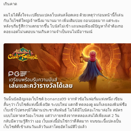
เกินคาด
ผมไม่ได้ตั้งใจจะเปลี่ยนแปลงเว็บเล่นสล็อตเลย ด้วยเหตุว่าก่อนหน้านี้ก็เล่น
กับเว็บไซต์ใหญ่เจ้าหนึ่งมานานมาก เพิ่มเติมบ่อย ถอนบ่อยมาก แต่ระยะ
หลังๆเริ่มรู้สึกว่าแตกยากขึ้น โบนัสไม่เข้า แถมพอเพียงมีปัญหาก็จำต้องรอ
คอยแอดไม่นตอบนานเกินความจำเป็นจนไม่มีอารมณ์
วันนั้นบังเอิญเจอเว็บไซต์ bonanza99 จากหัวข้อในฟอรั่มแห่งหนึ่ง เขียน
สั้นๆว่า เว็บไซต์แห่งนี้เพิ่งเปิด ระบบใหม่ แตกดี ทดลองดู ผมก็เลยลองพิมพ์ชื่อ
เว็บเข้าไปตรงๆมิได้ผ่านประชาสัมพันธ์ ไม่ได้มีโบนัสอะไรมาล่อใจ สมัคร
แบบไม่คาดหวังอะไรเลย แต่ว่าภายหลังจากทดลองเล่นได้เพียงแค่ 2 วัน
กลับมีความรู้สึกว่า เออ เว็บแห่งนี้มันใช่กว่าที่คิดมาก จนขณะนี้แปลงเป็น
เว็บไซต์ที่เข้าเล่นวันแล้ววันเล่าโดยอัตโนมัติไปแล้ว