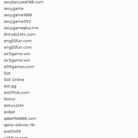
sexybaccarat168.com
sexygame
sexygame1688
sexygame992
sexygameplus.me
shinobi24hr.com
sing55fun.com
sing55fun.com
six9game.win
six9game.win
sl99games.com
Slot
Slot Online
slot pg
slot1111ok.com
Slotxo
slotxo24hr
soibet
spbetflik888.com
spinix สมัครสมาชิก
sretthi99
ss168vip.com