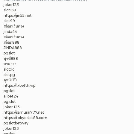
joker123
slot168
https://jin55.net
slot99
สล็อตเว็บตรง
jinda44
สล็อตเว็บตรง
สล็อต888
JINDA888
pgslot
พุซซี่888
บาคาร่า
slotxo
slotpg
ดูหนังโป๊
https://1xbetth.vip
pgslot
allbet24
pg slot
joker 123
https://samurai777.net
https://tokyoslot88.com
pgslotbetway
joker123
pgslot