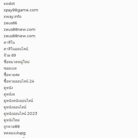
xoslot
xpay88game.com
xway.info
zeus66
zeus88new.com
zeus88new.com
คาสิโน
คาสิโนออนไลน์
จ๊วด 69
ชื่อหมวดหมู่ใหม่
ซอยเบท
ซื้อหวยสด
ซื้อหวยออนไลน์ 24
ดูหนัง
ดูหนังx
ดูหนังหนังออนไลน์
ดูหนังออนไลน์
ดูหนังออนไลน์ 2023
ดูหนังใหม่
ถูกหวย88
ทดลองเล่นpg