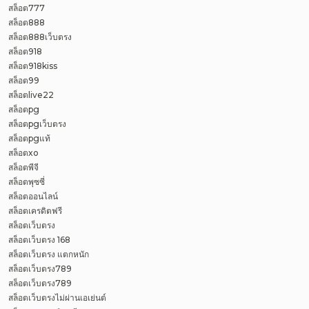
สล็อต777
สล็อต888
สล็อต888เว็บตรง
สล็อต918
สล็อต918kiss
สล็อต99
สล็อตlive22
สล็อตpg
สล็อตpgเว็บตรง
สล็อตpgแท้
สล็อตxo
สล็อตพีจี
สล็อตพุซซี่
สล็อตออนไลน์
สล็อตเครดิตฟรี
สล็อตเว็บตรง
สล็อตเว็บตรง 168
สล็อตเว็บตรง แตกหนัก
สล็อตเว็บตรง789
สล็อตเว็บตรง789
สล็อตเว็บตรงไม่ผ่านเอเย่นต์