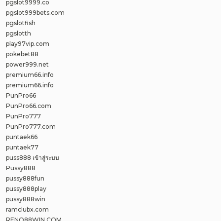
pgslot9999.co
pgslot999bets.com
pgslotfish
pgslotth
play97vip.com
pokebet88
power999.net
premium66.info
premium66.info
PunPro66
PunPro66.com
PunPro777
PunPro777.com
puntaek66
puntaek77
puss888 เข้าสู่ระบบ
Pussy888
pussy888fun
pussy888play
pussy888win
ramclubx.com
RENO88WIN.COM