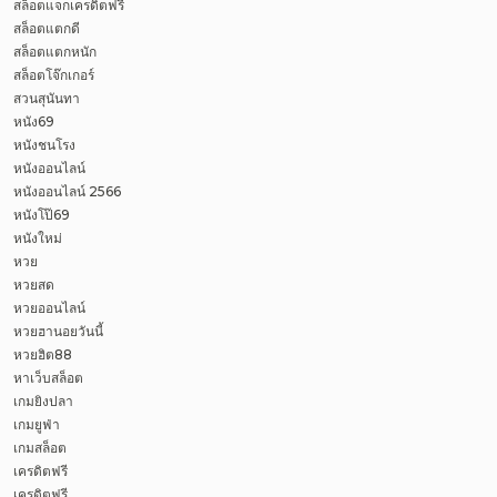
สล็อตแจกเครดิตฟรี
สล็อตแตกดี
สล็อตแตกหนัก
สล็อตโจ๊กเกอร์
สวนสุนันทา
หนัง69
หนังชนโรง
หนังออนไลน์
หนังออนไลน์ 2566
หนังโป๊69
หนังใหม่
หวย
หวยสด
หวยออนไลน์
หวยฮานอยวันนี้
หวยฮิต88
หาเว็บสล็อต
เกมยิงปลา
เกมยูฟ่า
เกมสล็อต
เครดิตฟรี
เครดิตฟรี