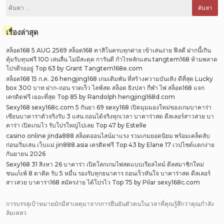
ค้นหา
สำหรับ:
เรื่องล่าสุด
สล็อต168 5 AUG 2569 สล็อต168 คาสิโนครบทุกค่าย เข้าเล่นง่าย ฟีลดี ฝากนี้เกิน
คุ้มรับทุนฟรี 100 เล่นลื่น ไม่มีสะดุด การันตี กำไรหลักแสน tangtem168 ห้ามพลาด
โปรดีรออยู่ Top 63 by Grant Tangtem168e.com
สล็อต168 15 ก.ค. 26 hengjing168 เกมเดิมพัน ที่สร้างความบันเทิง ดีที่สุด Lucky
box 300 บาท ฝาก-ถอน รวดเร็ว ไลฟ์สด สล็อต ยิงปลา กีฬา ไพ่ สล็อต168 แจก
เครดิตฟรี เยอะที่สุด Top 85 by Randolph hengjing168d.com
Sexy168 sexy168c.com 5 กันยา 69 sexy168 เปิดมุมมองใหม่ของเกมบาคาร่า
เซียนบาคาร่าตัวจริงรับ 3 แสน ถอนได้จริงทุกเวลา บาคาร่าสด ดีลเลอร์สาวสวย บา
คาร่า เปิดเกมไว รับโปรใหญ่ไปเลย Top 47 by Estelle
casino online jinda888 สล็อตออนไลน์มาแรง รวมเกมยอดนิยม พร้อมเคล็ดลับ
ก่อนเริ่มเล่น เว็บแม่ jin888.asia เครดิตฟรี Top 43 by Elane 17 เวปไซต์แตกง่าย
กันยายน 2026
Sexy168 31 สิงหา 26 บาคาร่า เปิดโลกเกมไพ่สดแบบเรียลไทม์ ดีลสมาชิกใหม่
ชนะ/แพ้ 8 ตาติด รับ 5 หมื่น รองรับทุกธนาคาร ถอนเร็วทันใจ บาคาร่าสด ดีลเลอร์
สาวสวย บาคาร่า168 สมัครง่าย ได้โปรไว Top 75 by Pilar sexy168c.com
การบรรลุเป้าหมายมักมีสาเหตุมาจากการยืนยันตัวตนในเวลาที่คุณรู้สึกว่าคุณกำลัง
ล้มเหลว