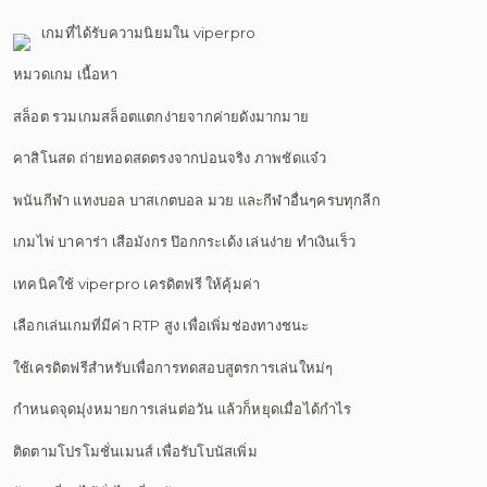
เกมที่ได้รับความนิยมใน viperpro
หมวดเกม เนื้อหา
สล็อต รวมเกมสล็อตแตกง่ายจากค่ายดังมากมาย
คาสิโนสด ถ่ายทอดสดตรงจากบ่อนจริง ภาพชัดแจ๋ว
พนันกีฬา แทงบอล บาสเกตบอล มวย และกีฬาอื่นๆครบทุกลีก
เกมไพ่ บาคาร่า เสือมังกร ป๊อกกระเด้ง เล่นง่าย ทำเงินเร็ว
เทคนิคใช้ viperpro เครดิตฟรี ให้คุ้มค่า
เลือกเล่นเกมที่มีค่า RTP สูง เพื่อเพิ่มช่องทางชนะ
ใช้เครดิตฟรีสำหรับเพื่อการทดสอบสูตรการเล่นใหม่ๆ
กำหนดจุดมุ่งหมายการเล่นต่อวัน แล้วก็หยุดเมื่อได้กำไร
ติดตามโปรโมชั่นเมนส์ เพื่อรับโบนัสเพิ่ม