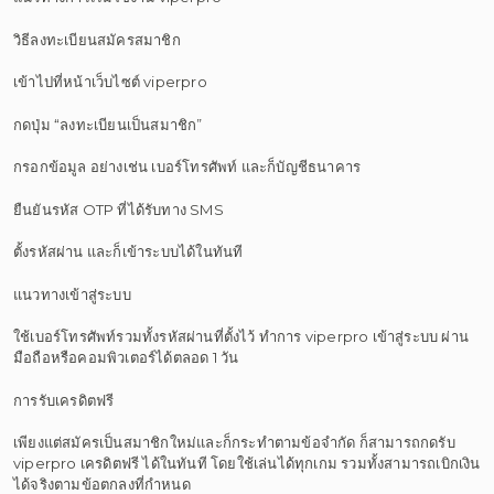
วิธีลงทะเบียนสมัครสมาชิก
เข้าไปที่หน้าเว็บไซต์ viperpro
กดปุ่ม “ลงทะเบียนเป็นสมาชิก”
กรอกข้อมูล อย่างเช่น เบอร์โทรศัพท์ และก็บัญชีธนาคาร
ยืนยันรหัส OTP ที่ได้รับทาง SMS
ตั้งรหัสผ่าน และก็เข้าระบบได้ในทันที
แนวทางเข้าสู่ระบบ
ใช้เบอร์โทรศัพท์รวมทั้งรหัสผ่านที่ตั้งไว้ ทำการ viperpro เข้าสู่ระบบ ผ่าน
มือถือหรือคอมพิวเตอร์ได้ตลอด 1 วัน
การรับเครดิตฟรี
เพียงแต่สมัครเป็นสมาชิกใหม่และก็กระทำตามข้อจำกัด ก็สามารถกดรับ
viperpro เครดิตฟรี ได้ในทันที โดยใช้เล่นได้ทุกเกม รวมทั้งสามารถเบิกเงิน
ได้จริงตามข้อตกลงที่กำหนด