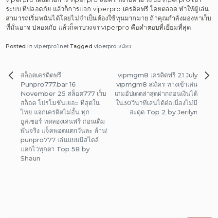
ระบบ ที่ปลอดภัย แล้วก็การแจก viperpro เครดิตฟรี โดยตลอด ทำให้ผู้เล่น
สามารถเริ่มพนันได้โดยไม่จำเป็นต้องใช้ทุนมากมาย ถ้าคุณกำลังมองหาเว็บ
ที่มั่นอาจ ปลอดภัย แล้วก็ครบวงจร viperpro คือคำตอบที่เยี่ยมที่สุด
Posted in
viperpro1.net
Tagged
viperpro สมัคร
แนะแนว
สล็อตเครดิตฟรี
vipmgm8 เครดิตฟรี 21 July
เรื่อง
Punpro777.bar 16
vipmgm8 สมัคร ทางเข้าเล่น
November 25 สล็อต777 เว็บ
เกมอัปเดตล่าสุดฝากถอนเงินได้
สล็อต โปรโมชั่นเยอะ ที่สุดใน
ใน30วินาทีเล่นได้ต่อเนื่องไม่มี
ไทย แจกเครดิตไม่อั้น ทุก
สะดุด Top 2 by Jerilyn
ยูสเซอร์ ทดลองเล่นฟรี ก่อนเดิม
พันจริง แจ็คพอตแตกวันละ ล้าน!
punpro777 เล่นแบบมีสไตล์
แตกไวทุกตา Top 58 by
Shaun