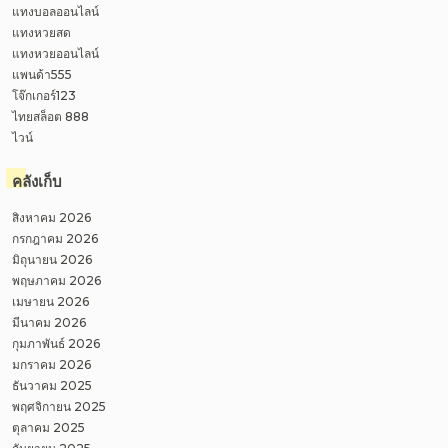
แทงบอลออนไลน์
แทงหวยสด
แทงหวยออนไลน์
แพนด้า555
โจ๊กเกอร์123
ไทยสล็อต 888
ไวน์
คลังเก็บ
สิงหาคม 2026
กรกฎาคม 2026
มิถุนายน 2026
พฤษภาคม 2026
เมษายน 2026
มีนาคม 2026
กุมภาพันธ์ 2026
มกราคม 2026
ธันวาคม 2025
พฤศจิกายน 2025
ตุลาคม 2025