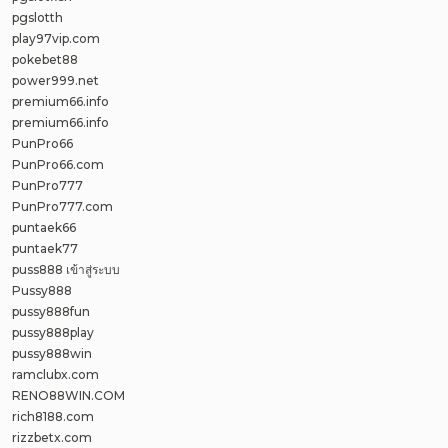
pgslotth
play97vip.com
pokebet88
power999.net
premium66.info
premium66.info
PunPro66
PunPro66.com
PunPro777
PunPro777.com
puntaek66
puntaek77
puss888 เข้าสู่ระบบ
Pussy888
pussy888fun
pussy888play
pussy888win
ramclubx.com
RENO88WIN.COM
rich8188.com
rizzbetx.com