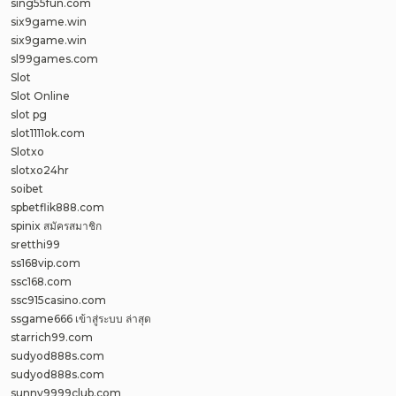
sing55fun.com
six9game.win
six9game.win
sl99games.com
Slot
Slot Online
slot pg
slot1111ok.com
Slotxo
slotxo24hr
soibet
spbetflik888.com
spinix สมัครสมาชิก
sretthi99
ss168vip.com
ssc168.com
ssc915casino.com
ssgame666 เข้าสู่ระบบ ล่าสุด
starrich99.com
sudyod888s.com
sudyod888s.com
sunny9999club.com