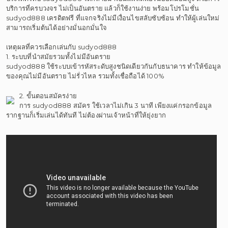
บริการที่ครบวงจร ไม่เป็นอันตราย แล้วก็ใช้งานง่าย พร้อมโปรโมชั่น
sudyod888 เครดิตฟรี ที่แจกจริงไม่มีเงื่อนไขสลับซับซ้อน ทำให้ผู้เล่นใหม่
สามารถเริ่มต้นได้อย่างมั่นอกมั่นใจ
เหตุผลที่ควรเลือกเล่นกับ sudyod888
1. ระบบที่นำสมัยรวมทั้งไม่มีอันตราย
sudyod888 ใช้ระบบเข้ารหัสระดับสูงชนิดเดียวกันกับธนาคาร ทำให้ข้อมูล
ของคุณไม่มีอันตราย ไม่รั่วไหล รวมทั้งเชื่อถือได้ 100%
2. ขั้นตอนสมัครง่าย
การ sudyod888 สมัคร ใช้เวลาไม่เกิน 3 นาที เพียงแค่กรอกข้อมูล
รากฐานก็เริ่มเล่นได้ทันที ไม่ต้องผ่านเจ้าหน้าที่ให้ยุ่งยาก