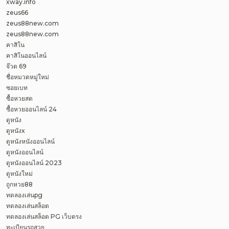
xway.info
zeus66
zeus88new.com
zeus88new.com
คาสิโน
คาสิโนออนไลน์
จ๊วด 69
ชื่อหมวดหมู่ใหม่
ซอยเบท
ซื้อหวยสด
ซื้อหวยออนไลน์ 24
ดูหนัง
ดูหนังx
ดูหนังหนังออนไลน์
ดูหนังออนไลน์
ดูหนังออนไลน์ 2023
ดูหนังใหม่
ถูกหวย88
ทดลองเล่นpg
ทดลองเล่นสล็อต
ทดลองเล่นสล็อต PG เว็บตรง
ทะเบียนรถสวย