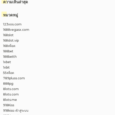
ความเห็นล่าสุด
หมวดหมู่
123xos.com
1688vegasx.com
168slot
168slot.vip
168สล็อต
188bet
188betth
1xbet
1xbit
55สล็อต
789pluss.com
888pg
8lots.com
8lots.com
8lots.me
918Kiss
918kiss เข้าสู่ระบบ