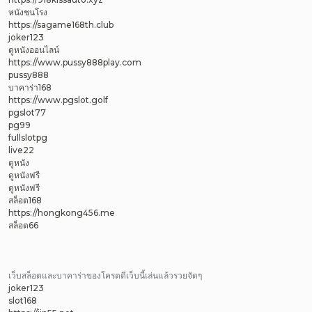
หนังชนโรง
https://sagame168th.club
joker123
ดูหนังออนไลน์
https://www.pussy888play.com
pussy888
บาคาร่า168
https://www.pgslot.golf
pgslot77
pg99
fullslotpg
live22
ดูหนัง
ดูหนังฟรี
ดูหนังฟรี
สล็อต168
https://hongkong456.me
สล็อต66
เว็บสล็อตและบาคาร่าของโครตดีเว็บนี้เล่นแล้วรวยจัดๆ
joker123
slot168