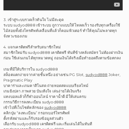
3. เข้าสู่ระบบรวดเร็วทันใจ ไม่มีสะดุด
ระบบ sudyod888 เข้าระบบ ถูกวางแบบให้โหลดเร็ว รองรับทุกเครื่องใช้
ไม้สอยทั้งยังโทรศัพท์เคลื่อนที่แล้วก็คอมพิวเตอร์ ทำให้คุณไม่พลาดทุก
จังหวะของเกม
4. แจกเครดิตฟรีสำหรับสมาชิกใหม่
สมาชิกใหม่รับ sudyod888 เครดิตฟรี ทันทีข้างหลังสมัคร ไม่ต้องฝากเงิน
ก่อน ใช้เล่นเกมได้ทุกหมวดหมู่ ถอนเงินได้จริงเมื่อทำยอดถึงตามข้อตกลง
เกมที่มีให้บริการใน sudyod888
สล็อตแตกง่ายจากค่ายชั้นหนึ่ง อย่างเช่น PG Slot,
sudyod888
Joker,
Pragmatic Play
บาคาร่าและเกมคาสิโนสด ถ่ายทอดสดแบบเรียลไทม์
เกมยิงปลา ภาพสวย บันเทิงใจ เล่นง่ายได้เงินจริง
แทงบอลแล้วก็กีฬาออนไลน์ ราคาน้ำดี มีให้เล่นครบ
กรรมวิธีการลงทะเบียน sudyod888
เข้าไปที่เว็บไซต์หลักของ
sudyod888
คลิกปุ่ม “ลงทะเบียน” กรอกเบอร์โทรศัพท์
ตั้งรหัสผ่านและก็รับรองข้อมูลส่วนตัว
เลือกรับ sudyod888 เครดิตฟรี และเริ่มเล่นได้ในทันที