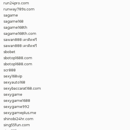
run24pro.com
runway789s.com
sagame
sagame168
sagame168th
sagame168th.com
sawan888 เครดิตฟรี
sawan888 เครดิตฟรี
sbobet
sbotop1688.com
sbotop1688.com
scr888
sexy168vip
sexyauto168
sexybaccarat168.com
sexygame
sexygame1688
sexygame992
sexygameplus.me
shinobi24hr.com
sing55fun.com