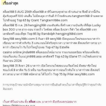
เรื่องล่าสุด
สล็อต168 5 AUG 2569 สล็อต168 คาสิโนครบทุกค่าย เข้าเล่นง่าย ฟีลดี ฝากนี้เกิน
คุ้มรับทุนฟรี 100 เล่นลื่น ไม่มีสะดุด การันตี กำไรหลักแสน tangtem168 ห้ามพลาด
โปรดีรออยู่ Top 63 by Grant Tangtem168e.com
สล็อต168 15 ก.ค. 26 hengjing168 เกมเดิมพัน ที่สร้างความบันเทิง ดีที่สุด Lucky
box 300 บาท ฝาก-ถอน รวดเร็ว ไลฟ์สด สล็อต ยิงปลา กีฬา ไพ่ สล็อต168 แจก
เครดิตฟรี เยอะที่สุด Top 85 by Randolph hengjing168d.com
Sexy168 sexy168c.com 5 กันยา 69 sexy168 เปิดมุมมองใหม่ของเกมบาคาร่า
เซียนบาคาร่าตัวจริงรับ 3 แสน ถอนได้จริงทุกเวลา บาคาร่าสด ดีลเลอร์สาวสวย บา
คาร่า เปิดเกมไว รับโปรใหญ่ไปเลย Top 47 by Estelle
casino online jinda888 สล็อตออนไลน์มาแรง รวมเกมยอดนิยม พร้อมเคล็ดลับ
ก่อนเริ่มเล่น เว็บแม่ jin888.asia เครดิตฟรี Top 43 by Elane 17 เวปไซต์แตกง่าย
กันยายน 2026
Sexy168 31 สิงหา 26 บาคาร่า เปิดโลกเกมไพ่สดแบบเรียลไทม์ ดีลสมาชิกใหม่
ชนะ/แพ้ 8 ตาติด รับ 5 หมื่น รองรับทุกธนาคาร ถอนเร็วทันใจ บาคาร่าสด ดีลเลอร์
สาวสวย บาคาร่า168 สมัครง่าย ได้โปรไว Top 75 by Pilar sexy168c.com
การบรรลุเป้าหมายมักมีสาเหตุมาจากการยืนยันตัวตนในเวลาที่คุณรู้สึกว่าคุณกำลัง
ล้มเหลว
เว็บคาสิโนน่าเล่น ทั้ง
สล็อต
และ
บาคาร่า
ตึงจริงแตกบ่อยมาก
https://918kissauto.xyz