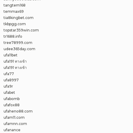
tangtem168
temmax69
tia8kingbet.com
tkbpgg.com
topstar359win.com
tr1688.info
tree78999.com
udee365day.com
ufa11bet
ufa191 ทางเข้า
ufa191 ทางเข้า
ufa77
ufa8997
ufa9r
ufabet
ufabomb
ufafox88
ufaheno88.com
ufam11.com
ufamnn.com
ufanance