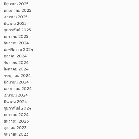
มิถุนายน 2025
พฤษภาคม 2025
เมษายน 2025
มีนาคม 2025
กุมภาพันธ์ 2025
มกราคม 2025
ธันวาคม 2024
พฤศจิกายน 2024
ตุลาคม 2024
กันยายน 2024
สิงหาคม 2024
กรกฎาคม 2024
มิถุนายน 2024
พฤษภาคม 2024
เมษายน 2024
มีนาคม 2024
กุมภาพันธ์ 2024
มกราคม 2024
ธันวาคม 2023
ตุลาคม 2023
กันยายน 2023