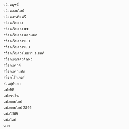
สล็อตพุซซี่
สล็อตออนไลน์
สล็อตเครดิตฟรี
สล็อตเว็บตรง
สล็อตเว็บตรง 168
สล็อตเว็บตรง แตกหนัก
สล็อตเว็บตรง789
สล็อตเว็บตรง789
สล็อตเว็บตรงไม่ผ่านเอเย่นต์
สล็อตแจกเครดิตฟรี
สล็อตแตกดี
สล็อตแตกหนัก
สล็อตโจ๊กเกอร์
สวนสุนันทา
หนัง69
หนังชนโรง
หนังออนไลน์
หนังออนไลน์ 2566
หนังโป๊69
หนังใหม่
หวย