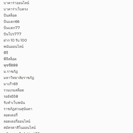
บาคาร่าออนไลน์
บาคาร่าเว็บตรง
ปั่นสล็อต
ปั่นแตก66
ปั่นแตก77
ปันโปร777
ฝาก 10 รับ 100
พนันออนไลน์
พีจี
พีจีสล็อต
พุซซี่888
ม.ราชภัฏ
มหาวิทยาลัยราชภัฏ
มาเก๊า69
รวมเกมสล็อต
รอยัล558
รับทำเว็บพนัน
ราชภัฏสวนสุนันทา
ลอตเตอรี่
ลอตเตอรี่ออนไลน์
สมัครคาสิโนออนไลน์