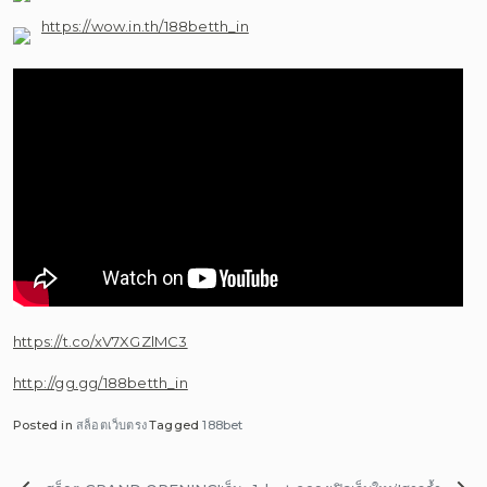
https://wow.in.th/188betth_in
https://t.co/xV7XGZlMC3
http://gg.gg/188betth_in
Posted in
สล็อตเว็บตรง
Tagged
188bet