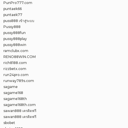
PunPro777.com
puntaek66
puntaek77
puss888 เข้าสู่ระบบ
Pussy888
pussy888fun
pussy888play
pussy888win
ramclubx.com
RENO88WIN.COM
rich8188.com
rizzbetx.com
run24pro.com
runway789s.com
sagame
sagame168
sagame168th
sagame168th.com
sawan888 เครดิตฟรี
sawan888 เครดิตฟรี
sbobet