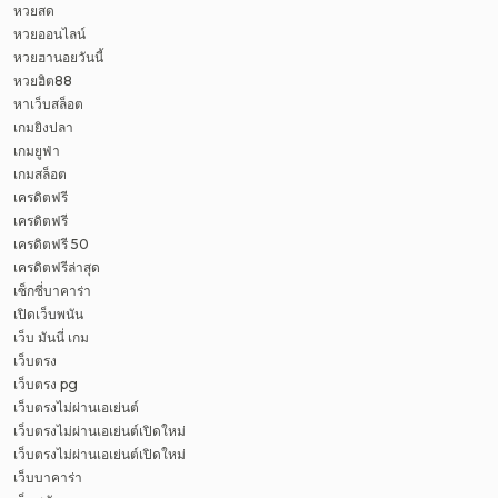
หวยสด
หวยออนไลน์
หวยฮานอยวันนี้
หวยฮิต88
หาเว็บสล็อต
เกมยิงปลา
เกมยูฟ่า
เกมสล็อต
เครดิตฟรี
เครดิตฟรี
เครดิตฟรี 50
เครดิตฟรีล่าสุด
เซ็กซี่บาคาร่า
เปิดเว็บพนัน
เว็บ มันนี่ เกม
เว็บตรง
เว็บตรง pg
เว็บตรงไม่ผ่านเอเย่นต์
เว็บตรงไม่ผ่านเอเย่นต์เปิดใหม่
เว็บตรงไม่ผ่านเอเย่นต์เปิดใหม่
เว็บบาคาร่า