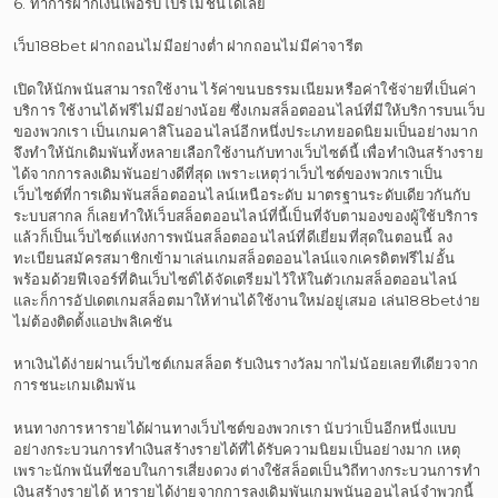
6. ทำการฝากเงินเพื่อรับโปรโมชั่นได้เลย
เว็บ188bet ฝากถอนไม่มีอย่างต่ำ ฝากถอนไม่มีค่าจารีต
เปิดให้นักพนันสามารถใช้งาน ไร้ค่าขนบธรรมเนียมหรือค่าใช้จ่ายที่เป็นค่า
บริการ ใช้งานได้ฟรีไม่มีอย่างน้อย ซึ่งเกมสล็อตออนไลน์ที่มีให้บริการบนเว็บ
ของพวกเรา เป็นเกมคาสิโนออนไลน์อีกหนึ่งประเภทยอดนิยมเป็นอย่างมาก
จึงทำให้นักเดิมพันทั้งหลายเลือกใช้งานกับทางเว็บไซต์นี้ เพื่อทำเงินสร้างราย
ได้จากการลงเดิมพันอย่างดีที่สุด เพราะเหตุว่าเว็บไซต์ของพวกเราเป็น
เว็บไซต์ที่การเดิมพันสล็อตออนไลน์เหนือระดับ มาตรฐานระดับเดียวกันกับ
ระบบสากล ก็เลยทำให้เว็บสล็อตออนไลน์ที่นี้เป็นที่จับตามองของผู้ใช้บริการ
แล้วก็เป็นเว็บไซต์แห่งการพนันสล็อตออนไลน์ที่ดีเยี่ยมที่สุดในตอนนี้ ลง
ทะเบียนสมัครสมาชิกเข้ามาเล่นเกมสล็อตออนไลน์แจกเครดิตฟรีไม่อั้น
พร้อมด้วยฟีเจอร์ที่ดินเว็บไซต์ได้จัดเตรียมไว้ให้ในตัวเกมสล็อตออนไลน์
และก็การอัปเดตเกมสล็อตมาให้ท่านได้ใช้งานใหม่อยู่เสมอ เล่น188betง่าย
ไม่ต้องติดตั้งแอปพลิเคชัน
หาเงินได้ง่ายผ่านเว็บไซต์เกมสล็อต รับเงินรางวัลมากไม่น้อยเลยทีเดียวจาก
การชนะเกมเดิมพัน
หนทางการหารายได้ผ่านทางเว็บไซต์ของพวกเรา นับว่าเป็นอีกหนึ่งแบบ
อย่างกระบวนการทำเงินสร้างรายได้ที่ได้รับความนิยมเป็นอย่างมาก เหตุ
เพราะนักพนันที่ชอบในการเสี่ยงดวง ต่างใช้สล็อตเป็นวิถีทางกระบวนการทำ
เงินสร้างรายได้ หารายได้ง่ายจากการลงเดิมพันเกมพนันออนไลน์จำพวกนี้