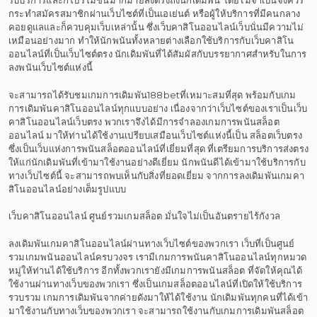
รับบริการและก็โปรโมชั่นมากมายส่งตรงถึงนักเดิมพัน โดยไม่จำเป็นจึงควร
กระทำสมัครสมาชิกผ่านเว็บไซต์ที่เป็นเอเย่นต์ หรือผู้ให้บริการที่มีคนกลาง
คอยดูแลและก็ควบคุมเว็บเหล่านั้น ซึ่งเว็บคาสิโนออนไลน์เว็บนั่นมีความไม่
เหมือนอย่างมาก ทำให้นักพนันทั้งหลายต่างเลือกใช้บริการกับเว็บคาสิโน
ออนไลน์ที่เป็นเว็บไซต์ตรง นักเดิมพันที่ได้สัมผัสกับบรรยากาศสำหรับในการ
ลงพนันเว็บไซต์แห่งนี้
จะสามารถได้รับชมเกมการเดิมพัน188betที่เหมาะสมที่สุด พร้อมกับเกม
การเดิมพันคาสิโนออนไลน์ทุกแบบอย่าง เนื่องจากว่าเว็บไซต์ของเราเป็นเว็บ
คาสิโนออนไลน์เว็บตรง พวกเราจึงได้มีการจำลองเกมการพนันสล็อต
ออนไลน์ มาให้ท่านได้ใช้งานเปรียบเสมือนเว็บไซต์แห่งนี้เป็น สล็อตเว็บตรง
ซึ่งเป็นเว็บแห่งการพนันสล็อตออนไลน์ที่เยี่ยมที่สุด ที่เตรียมการบริการส่งตรง
ให้แก่นักเดิมพันที่เข้ามาใช้งานอย่างดีเยี่ยม นักพนันดีได้เข้ามาใช้บริการกับ
ทางเว็บไซต์นี้ จะสามารถพบเห็นกับสิ่งที่ยอดเยี่ยม จากการลงเดิมพันเกมคา
สิโนออนไลน์อย่างเต็มรูปแบบ
เว็บคาสิโนออนไลน์ ศูนย์รวมเกมสล็อต มั่นใจไม่เป็นอันตรายไร้กังวล
ลงเดิมพันเกมคาสิโนออนไลน์ผ่านทางเว็บไซต์ของพวกเรา เว็บที่เป็นศูนย์
รวมเกมพนันออนไลน์ครบวงจร เรามีเกมการพนันคาสิโนออนไลน์ทุกหมวด
หมู่ให้ท่านได้ใช้บริการ อีกทั้งพวกเรายังมีเกมการพนันสล็อต ที่จัดให้คุณได้
ใช้งานผ่านทางเว็บของพวกเรา ซึ่งเป็นเกมสล็อตออนไลน์ที่เปิดให้ใช้บริการ
รวบรวม เกมการเดิมพันจากค่ายดังมาให้ได้ใช้งาน นักเดิมพันทุกคนที่ได้เข้า
มาใช้งานกับทางเว็บของพวกเรา จะสามารถใช้งานกับเกมการเดิมพันสล็อต