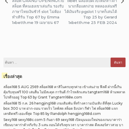
แนะแนว
สล็อต GRAND OPENING!เว็บ
1xbet ฉลองเปิดเว็บใหม่!สาวถ้ำ
เรื่อง
สล็อต ที่คนเฮงเขาเล่นกัน รองรับ
นาเกลือแตกง่าย ทดลองเล่นฟรี
ภาษาไทยเงินชัวร์ slot ไม่ต้อง
ได้เงินจริง pgslot 1 บาทก็เล่นได้
ทำเทิร์น Top 67 by Emma
Top 25 by Gerard
1xbetth.me 19 เมษายน 67
1xbetth.me 25 FEB 2024
ค้นหา
สำหรับ:
เรื่องล่าสุด
สล็อต168 5 AUG 2569 สล็อต168 คาสิโนครบทุกค่าย เข้าเล่นง่าย ฟีลดี ฝากนี้เกิน
คุ้มรับทุนฟรี 100 เล่นลื่น ไม่มีสะดุด การันตี กำไรหลักแสน tangtem168 ห้ามพลาด
โปรดีรออยู่ Top 63 by Grant Tangtem168e.com
สล็อต168 15 ก.ค. 26 hengjing168 เกมเดิมพัน ที่สร้างความบันเทิง ดีที่สุด Lucky
box 300 บาท ฝาก-ถอน รวดเร็ว ไลฟ์สด สล็อต ยิงปลา กีฬา ไพ่ สล็อต168 แจก
เครดิตฟรี เยอะที่สุด Top 85 by Randolph hengjing168d.com
Sexy168 sexy168c.com 5 กันยา 69 sexy168 เปิดมุมมองใหม่ของเกมบาคาร่า
เซียนบาคาร่าตัวจริงรับ 3 แสน ถอนได้จริงทุกเวลา บาคาร่าสด ดีลเลอร์สาวสวย บา