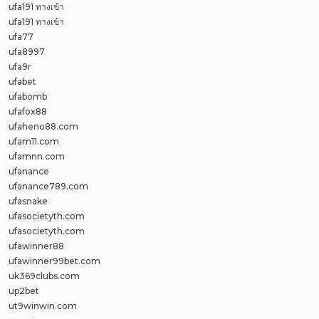
ufa191 ทางเข้า
ufa191 ทางเข้า
ufa77
ufa8997
ufa9r
ufabet
ufabomb
ufafox88
ufaheno88.com
ufam11.com
ufamnn.com
ufanance
ufanance789.com
ufasnake
ufasocietyth.com
ufasocietyth.com
ufawinner88
ufawinner99bet.com
uk369clubs.com
up2bet
ut9winwin.com