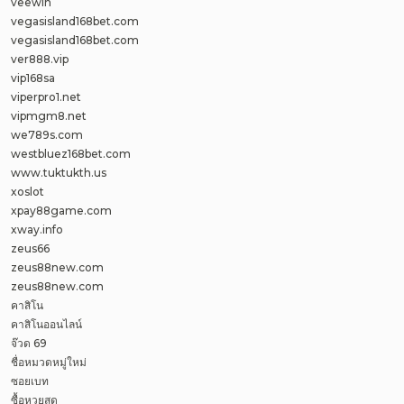
veewin
vegasisland168bet.com
vegasisland168bet.com
ver888.vip
vip168sa
viperpro1.net
vipmgm8.net
we789s.com
westbluez168bet.com
www.tuktukth.us
xoslot
xpay88game.com
xway.info
zeus66
zeus88new.com
zeus88new.com
คาสิโน
คาสิโนออนไลน์
จ๊วด 69
ชื่อหมวดหมู่ใหม่
ซอยเบท
ซื้อหวยสด