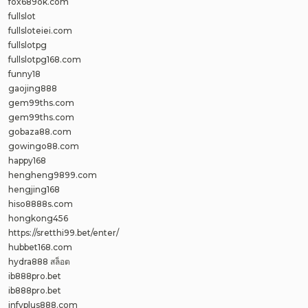
fox689ok.com
fullslot
fullsloteiei.com
fullslotpg
fullslotpg168.com
funny18
gaojing888
gem99ths.com
gem99ths.com
gobaza88.com
gowingo88.com
happy168
hengheng9899.com
hengjing168
hiso8888s.com
hongkong456
https://sretthi99.bet/enter/
hubbet168.com
hydra888 สล็อต
ib888pro.bet
ib888pro.bet
infyplus888.com