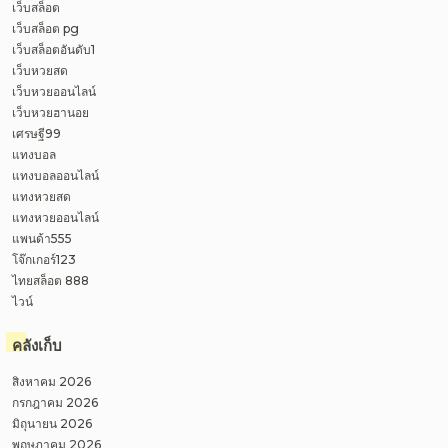
เว็บสล็อต
เว็บสล็อต pg
เว็บสล็อตอันดับ1
เว็บหวยสด
เว็บหวยออนไลน์
เว็บหวยฮานอย
เศรษฐี99
แทงบอล
แทงบอลออนไลน์
แทงหวยสด
แทงหวยออนไลน์
แพนด้า555
โจ๊กเกอร์123
ไทยสล็อต 888
ไวน์
คลังเก็บ
สิงหาคม 2026
กรกฎาคม 2026
มิถุนายน 2026
พฤษภาคม 2026