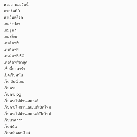
หวยฮานอยวันนี้
หวยฮิต88
หาเว็บสล็อต
เกมยิงปลา
เกมยูฟ่า
เกมสล็อต
เครดิตฟรี
เครดิตฟรี
เครดิตฟรี 50
เครดิตฟรีล่าสุด
เซ็กซี่บาคาร่า
เปิดเว็บพนัน
เว็บ มันนี่ เกม
เว็บตรง
เว็บตรง pg
เว็บตรงไม่ผ่านเอเย่นต์
เว็บตรงไม่ผ่านเอเย่นต์เปิดใหม่
เว็บตรงไม่ผ่านเอเย่นต์เปิดใหม่
เว็บบาคาร่า
เว็บพนัน
เว็บพนันออนไลน์