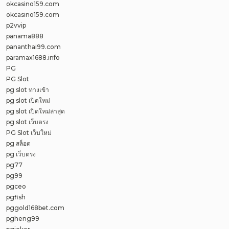
okcasino159.com
okcasino159.com
p2vvip
panama888
pananthai99.com
paramax1688.info
PG
PG Slot
pg slot ทางเข้า
pg slot เปิดใหม่
pg slot เปิดใหม่ล่าสุด
pg slot เว็บตรง
PG Slot เว็บใหม่
pg สล็อต
pg เว็บตรง
pg77
pg99
pgceo
pgfish
pggold168bet.com
pgheng99