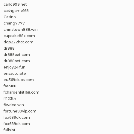
carlo999.net
cashgame168
Casino
chang7777
chinatown888.win
cupcake88x.com
dgb222hot.com
dr888
dr888bet.com
dr888bet.com
enjoy24.fun
erisauto.site
eu369clubs.com
faro168
fcharoenkit168.com
ff123th
fiwdee.win
fortune99vip.com
fox689ok.com
fox689ok.com
fullslot