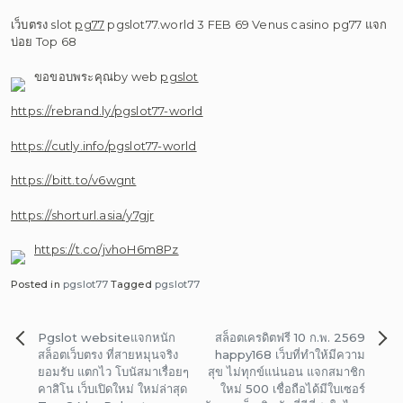
เว็บตรง slot
pg77
pgslot77.world 3 FEB 69 Venus casino pg77 แจก
บ่อย Top 68
ขอขอบพระคุณby web
pgslot
https://rebrand.ly/pgslot77-world
https://cutly.info/pgslot77-world
https://bitt.to/v6wgnt
https://shorturl.asia/y7gjr
https://t.co/jvhoH6m8Pz
Posted in
pgslot77
Tagged
pgslot77
แนะแนว
Pgslot websiteแจกหนัก
สล็อตเครดิตฟรี 10 ก.พ. 2569
เรื่อง
สล็อตเว็บตรง ที่สายหมุนจริง
happy168 เว็บที่ทำให้มีความ
ยอมรับ แตกไว โบนัสมาเรื่อยๆ
สุข ไม่ทุกข์แน่นอน แจกสมาชิก
คาสิโน เว็บเปิดใหม่ ใหม่ล่าสุด
ใหม่ 500 เชื่อถือได้มีใบเซอร์