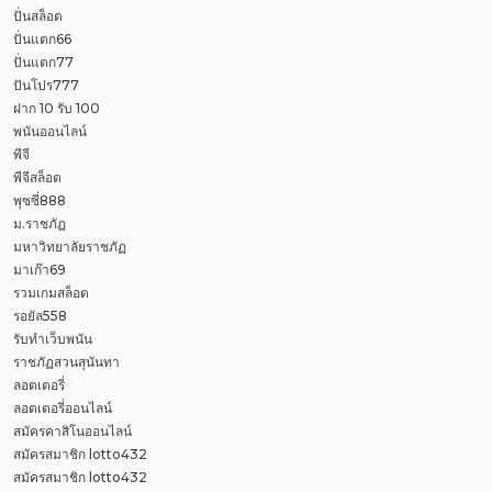
ปั่นสล็อต
ปั่นแตก66
ปั่นแตก77
ปันโปร777
ฝาก 10 รับ 100
พนันออนไลน์
พีจี
พีจีสล็อต
พุซซี่888
ม.ราชภัฏ
มหาวิทยาลัยราชภัฏ
มาเก๊า69
รวมเกมสล็อต
รอยัล558
รับทำเว็บพนัน
ราชภัฏสวนสุนันทา
ลอตเตอรี่
ลอตเตอรี่ออนไลน์
สมัครคาสิโนออนไลน์
สมัครสมาชิก lotto432
สมัครสมาชิก lotto432