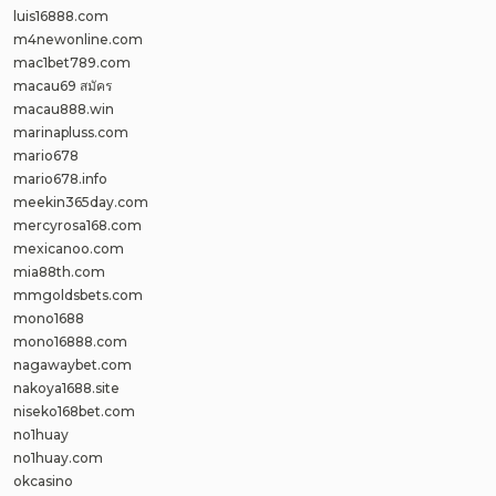
luis16888.com
m4newonline.com
mac1bet789.com
macau69 สมัคร
macau888.win
marinapluss.com
mario678
mario678.info
meekin365day.com
mercyrosa168.com
mexicanoo.com
mia88th.com
mmgoldsbets.com
mono1688
mono16888.com
nagawaybet.com
nakoya1688.site
niseko168bet.com
no1huay
no1huay.com
okcasino