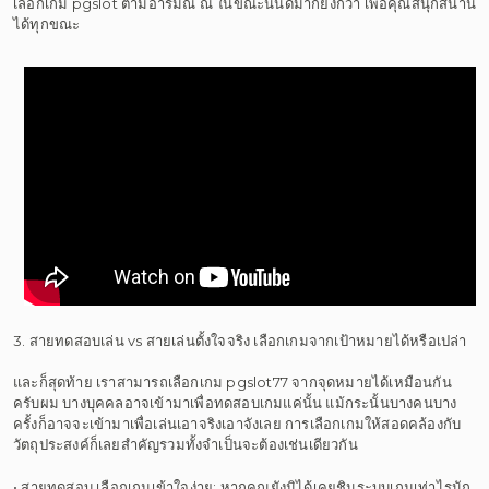
เลือกเกม pgslot ตามอารมณ์ ณ ในขณะนั้นดีมากยิ่งกว่า เพื่อคุณสนุกสนาน
ได้ทุกขณะ
3. สายทดสอบเล่น vs สายเล่นตั้งใจจริง เลือกเกมจากเป้าหมายได้หรือเปล่า
และก็สุดท้าย เราสามารถเลือกเกม pgslot77 จากจุดหมายได้เหมือนกัน
ครับผม บางบุคคลอาจเข้ามาเพื่อทดสอบเกมแค่นั้น แม้กระนั้นบางคนบาง
ครั้งก็อาจจะเข้ามาเพื่อเล่นเอาจริงเอาจังเลย การเลือกเกมให้สอดคล้องกับ
วัตถุประสงค์ก็เลยสำคัญรวมทั้งจำเป็นจะต้องเช่นเดียวกัน
• สายทดสอบ เลือกเกมเข้าใจง่าย: หากคุณยังมิได้เคยชินระบบเกมเท่าไรนัก