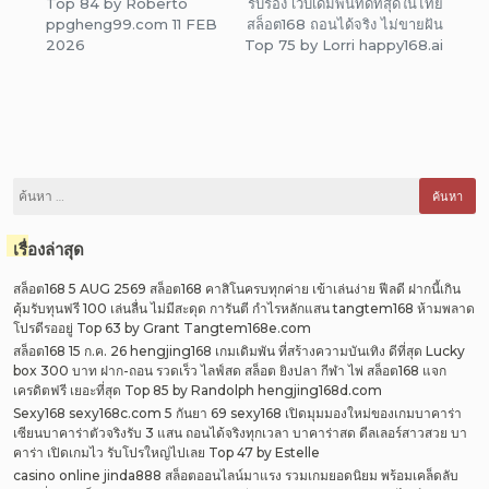
Top 84 by Roberto
รับรอง เว็บเดิมพันที่ดีที่สุดในไทย
ppgheng99.com 11 FEB
สล็อต168 ถอนได้จริง ไม่ขายฝัน
2026
Top 75 by Lorri happy168.ai
ค้นหา
สำหรับ:
เรื่องล่าสุด
สล็อต168 5 AUG 2569 สล็อต168 คาสิโนครบทุกค่าย เข้าเล่นง่าย ฟีลดี ฝากนี้เกิน
คุ้มรับทุนฟรี 100 เล่นลื่น ไม่มีสะดุด การันตี กำไรหลักแสน tangtem168 ห้ามพลาด
โปรดีรออยู่ Top 63 by Grant Tangtem168e.com
สล็อต168 15 ก.ค. 26 hengjing168 เกมเดิมพัน ที่สร้างความบันเทิง ดีที่สุด Lucky
box 300 บาท ฝาก-ถอน รวดเร็ว ไลฟ์สด สล็อต ยิงปลา กีฬา ไพ่ สล็อต168 แจก
เครดิตฟรี เยอะที่สุด Top 85 by Randolph hengjing168d.com
Sexy168 sexy168c.com 5 กันยา 69 sexy168 เปิดมุมมองใหม่ของเกมบาคาร่า
เซียนบาคาร่าตัวจริงรับ 3 แสน ถอนได้จริงทุกเวลา บาคาร่าสด ดีลเลอร์สาวสวย บา
คาร่า เปิดเกมไว รับโปรใหญ่ไปเลย Top 47 by Estelle
casino online jinda888 สล็อตออนไลน์มาแรง รวมเกมยอดนิยม พร้อมเคล็ดลับ