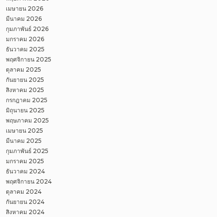
เมษายน 2026
มีนาคม 2026
กุมภาพันธ์ 2026
มกราคม 2026
ธันวาคม 2025
พฤศจิกายน 2025
ตุลาคม 2025
กันยายน 2025
สิงหาคม 2025
กรกฎาคม 2025
มิถุนายน 2025
พฤษภาคม 2025
เมษายน 2025
มีนาคม 2025
กุมภาพันธ์ 2025
มกราคม 2025
ธันวาคม 2024
พฤศจิกายน 2024
ตุลาคม 2024
กันยายน 2024
สิงหาคม 2024