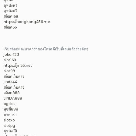
ดูหนังฟรี
ดูหนังฟรี
สล็อต168
https://hongkong456.me
สล็อต66
เว็บสล็อตและบาคาร่าของโครตดีเว็บนี้เล่นแล้วรวยจัดๆ
joker123
slot168
https://jin55.net
slot99
สล็อตเว็บตรง
jinda44
สล็อตเว็บตรง
สล็อต888
JINDA888
pgslot
พุซซี่888
บาคาร่า
slotxo
slotpg
ดูหนังโป๊