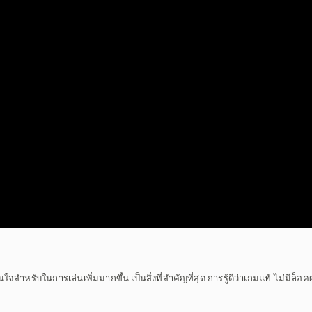
นใจสำหรับในการเล่นเพิ่มมากขึ้น เป็นสิ่งที่สำคัญที่สุด การรู้ดีว่าเกมแท้ ไม่มีล