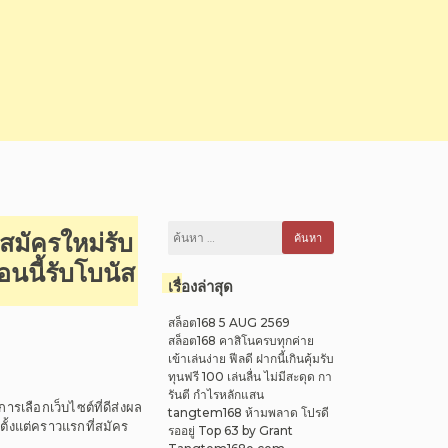
ค้นหา
สมัครใหม่รับ
สำหรับ:
นนี้รับโบนัส
เรื่องล่าสุด
สล็อต168 5 AUG 2569
สล็อต168 คาสิโนครบทุกค่าย
เข้าเล่นง่าย ฟีลดี ฝากนี้เกินคุ้มรับ
ทุนฟรี 100 เล่นลื่น ไม่มีสะดุด กา
รันตี กำไรหลักแสน
เลือกเว็บไซต์ที่ดีส่งผล
tangtem168 ห้ามพลาด โปรดี
ตั้งแต่คราวแรกที่สมัคร
รออยู่ Top 63 by Grant