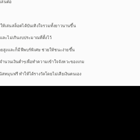
เล่นต่อ
้เล่นสล็อตได้บันเทิงใจรวมทั้งยาวนานขึ้น
ละไม่เกินงบประมาณที่ตั้งไว้
ยสูงและก็มีฟีพบร์พิเศษ ช่วยให้ชนะง่ายขึ้น
ยจำนวนเงินต่ำๆเพื่อทำความเข้าใจจังหวะของเกม
นัสหมุนฟรี ทำให้ได้รางวัลโดยไม่เสียเงินตนเอง