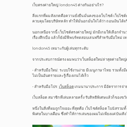
เว็บตรงค่ายใหญ่ london45 ต่างกันอย่างไร?
สิ่งแรกที่ผมสังเกตคือความยั่งยืนมั่นคงของเว็บไซต์ เว็บไซต
ควบคุมโดยบริษัทหลัก ทำให้มั่นอกมั่นใจได้ว่า ถอนเงินได้จริง 
นอกเหนือจากนี้ เว็บไซต์ตรงค่ายใหญ่ มักมีเกมให้เลือกจำนวน
เรื่องสึกเบื่อ แล้วก็ยังมีฟีพบร์ทดสอบเล่นฟรีสำหรับมือใหม่
london45 เหมาะกับผู้เล่นทุกระดับ
จากประสบการณ์ตรง ผมพบว่าเว็บสล็อตใหม่ล่าสุดค่ายใหญ่ตอ
• สำหรับมือใหม่: ระบบใช้งานง่าย มีเมนูภาษาไทย รวมทั้งม
ไม่เป็นอันตรายและรู้เรื่องเกมได้เร็ว
• สำหรับมือโปร:
เว็บสล็อต
เกมนานาประการ มีอัตราการจ่ายเ
เว็บสล็อต สมาชิกที่เล่นหลายครั้ง รับสิทธิพิเศษแล้วก็ของ
หนึ่งในสิ่งที่ผมถูกใจเยอะที่สุดคือ เว็บไซต์สล็อต โบนัสรวมทั
พิเศษในบางเดือน ซึ่งทำให้การเล่นของผมไม่เพียงแค่บันเทิง