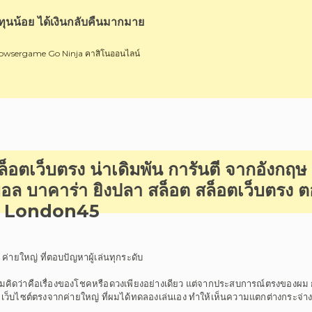
นน้อย ได้เงินกลับคืนมากมาย
 browsergame Go Ninja คาสิโนออนไลน์
เว็บตรง น่าเดิมพัน การันตี จากอังกฤษ 
 บาคาร่า ยิงปลา สล็อต สล็อตเว็บตรง ตอ
ny London45
ค่ายใหญ่ ที่ตอบปัญหาผู้เล่นทุกระดับ
คิดว่าคือเรื่องของโชคหรือดวงเพียงอย่างเดียว แต่จากประสบการณ์ตรงของผม การ
จุบัน เว็บไซต์ตรงจากค่ายใหญ่ ที่ผมได้ทดลองเล่นเอง ทำให้เห็นความแตกต่างกระจ่าง