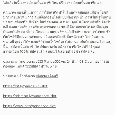
ได้แล้ววันนี้ ลงทะเบียนเป็นสมาชิกใหม่ฟรี! ลงทะเบียนเป็นสมาชิกเลย!
คุณน่าจะมองเห็นแล้วว่า การใช้เครดิตฟรีในโหมดทดสอบเล่นมีประโยชน์
มากมายแค่ไหน การเล่นสล็อตออนไลน์แบบมืออาชีพนั้น การเรียนรู้พื้นฐาน
ของเกมสล็อตเป็นสิ่งที่จำเป็นที่สุดเลยล่ะครับผม คุณไม่มีความจำเป็นต้องรีบ
ลงไปเล่นเกมจริงเลยครับ สามารถทดลองเล่นได้ตามอยากได้ พอเพียงคุณ
มั่นอกมั่นใจรวมทั้งกระโดดมาเล่นเกมจริงบนเว็บไซต์ของพวกเราได้เลย ซึ่ง
เว็บไซต์ที่มีเกมจากค่ายเกม สล็อตเครดิตฟรี ชั้นหนึ่งระดับโลกล้นหลาม
ขนาดนี้ คุณจะได้พบเกมที่ใช่บนเว็บไซต์ตรงไม่ผ่านเอเย่นต์แน่นอน โดยเหตุ
นี้ มาสมัครเป็นสมาชิกใหม่กับเราครับ สมัครสมาชิกใหม่ฟรี ไร้คุณค่า
ธรรมเนียม 100% สมัครแล้วเล่นเกมได้เลย อย่ารอช้า สมัครเลย!
casino online
panda555
Panda555.vip 24 มีนา 68 Dawn อยากรวย
ต้องลอง แพนด้า555สมัครฟรี Top 49
ขอขอบคุณอ้างอิงจาก
สล็อตเครดิตฟรี
https://bit.ly/panda555-slot
https://rebrand.ly/panda555-slot
https://wow.in.th/panda555-slot