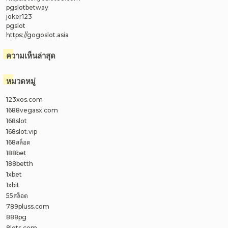
pgslotbetway
joker123
pgslot
https://gogoslot.asia
ความเห็นล่าสุด
หมวดหมู่
123xos.com
1688vegasx.com
168slot
168slot.vip
168สล็อต
188bet
188betth
1xbet
1xbit
55สล็อต
789pluss.com
888pg
8lots.com