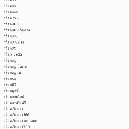
สล็อต66
สล็อต666
สล็อต777
สล็อต888
สล็อต888เว็บตรง
สล็อต918
สล็อต918kiss
สล็อต99
สล็อตlive22
สล็อตpg
สล็อตpgเว็บตรง
สล็อตpgแท้
สล็อตxo
สล็อตพีจี
สล็อตพุซซี่
สล็อตออนไลน์
สล็อตเครดิตฟรี
สล็อตเว็บตรง
สล็อตเว็บตรง 168
สล็อตเว็บตรง แตกหนัก
สล็อตเว็บตรง789