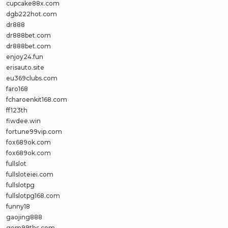
cupcake88x.com
dgb222hot.com
dr888
dr888bet.com
dr888bet.com
enjoy24.fun
erisauto.site
eu369clubs.com
faro168
fcharoenkit168.com
ff123th
fiwdee.win
fortune99vip.com
fox689ok.com
fox689ok.com
fullslot
fullsloteiei.com
fullslotpg
fullslotpg168.com
funny18
gaojing888
gem99ths.com