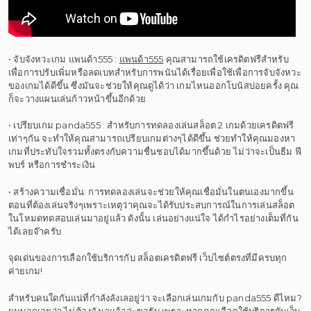
• จับจังหวะเกม แพนด้า555 :
แพนด้า555
คุณสามารถใช้เครดิตฟรีสำหรับ
เพื่อการปรับเพิ่มหรือลดเบทสำหรับการพนันได้เรื่อยเพื่อใช้เพื่อการจับจังหวะ
ของเกมได้ดีขึ้น ซึ่งมันจะช่วยให้คุณดูได้ว่า เกมไหนออกโบนัสบ่อยครั้ง คุณ
ก็จะวางแผนเล่นก้าวหน้าขึ้นอีกด้วย
• เปรียบเกม panda555 : สำหรับการทดลองเล่นสล็อต 2 เกมด้วยเครดิตฟรี
เท่าๆกัน จะทำให้คุณสามารถเปรียบเกมต่างๆได้ดีขึ้น ช่วยทำให้คุณมองหา
เกมที่ประทับใจรวมทั้งตรงกับความชื่นชอบได้มากขึ้นด้วย ไม่ว่าจะเป็นธีม ฟี
พบร์ หรือการชำระเงิน
• สร้างความเชื่อมั่น: การทดลองเล่นจะช่วยให้คุณเชื่อมั่นในตนเองมากขึ้น
ตอนที่ต้องเล่นจริงๆเพราะเหตุว่าคุณจะได้รับประสบการณ์ในการเล่นสล็อต
ในโหมดทดสอบเล่นมาอยู่แล้ว ดังนั้น เล่นอย่างแน่ใจ ได้กำไรอย่างเต็มที่กัน
ได้เลยจ๊าครับ
จุดเด่นของการเลือกใช้บริการกับ สล็อตเครดิตฟรี เว็บไซต์ตรงที่มีครบทุก
ค่ายเกม!
สำหรับคนใดกันแน่ที่กำลังลังเลอยู่ว่า จะเลือกเล่นเกมกับ panda555 ดีไหม?
ผมบอกเลยว่า ไม่ต้องลังเลแล้วล่ะขอรับ เพราะหากคุณเลือกใช้บริการกับเว็บ