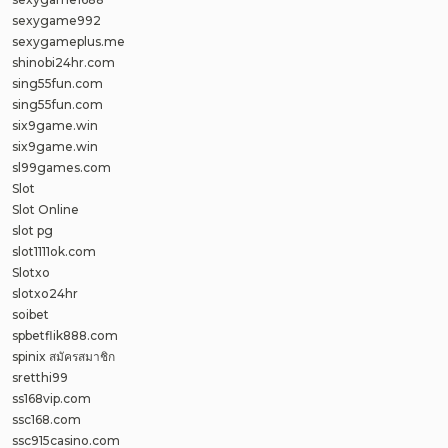
sexygame992
sexygameplus.me
shinobi24hr.com
sing55fun.com
sing55fun.com
six9game.win
six9game.win
sl99games.com
Slot
Slot Online
slot pg
slot1111ok.com
Slotxo
slotxo24hr
soibet
spbetflik888.com
spinix สมัครสมาชิก
sretthi99
ss168vip.com
ssc168.com
ssc915casino.com