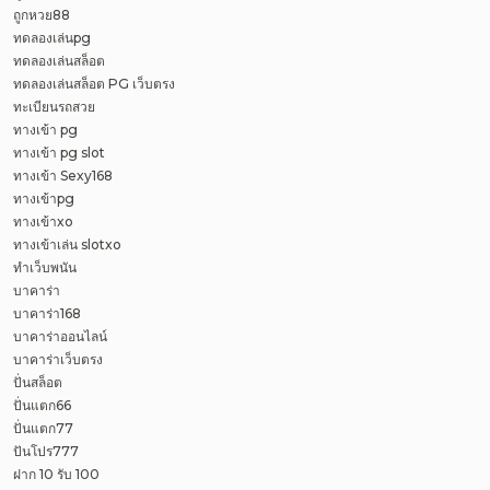
ถูกหวย88
ทดลองเล่นpg
ทดลองเล่นสล็อต
ทดลองเล่นสล็อต PG เว็บตรง
ทะเบียนรถสวย
ทางเข้า pg
ทางเข้า pg slot
ทางเข้า Sexy168
ทางเข้าpg
ทางเข้าxo
ทางเข้าเล่น slotxo
ทำเว็บพนัน
บาคาร่า
บาคาร่า168
บาคาร่าออนไลน์
บาคาร่าเว็บตรง
ปั่นสล็อต
ปั่นแตก66
ปั่นแตก77
ปันโปร777
ฝาก 10 รับ 100