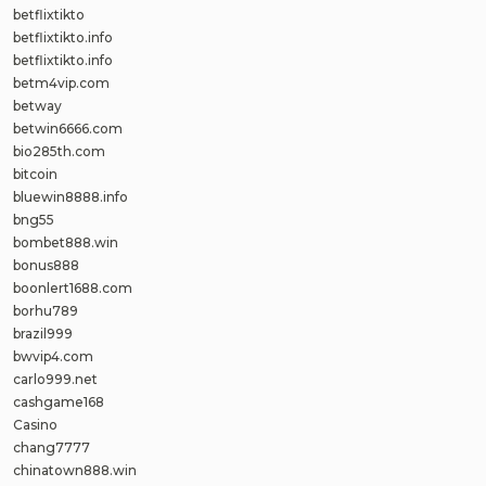
betflixtikto
betflixtikto.info
betflixtikto.info
betm4vip.com
betway
betwin6666.com
bio285th.com
bitcoin
bluewin8888.info
bng55
bombet888.win
bonus888
boonlert1688.com
borhu789
brazil999
bwvip4.com
carlo999.net
cashgame168
Casino
chang7777
chinatown888.win