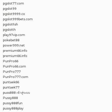
pgslot77.com
pgslot99
pgslot9999.co
pgslot999bets.com
pgslotfish
pgslotth
play97vip.com
pokebet88
power999.net
premium66.info
premium66.info
PunPro66
PunPro66.com
PunPro777
PunPro777.com
puntaek66
puntaek77
puss888 เข้าสู่ระบบ
Pussy888
pussy888fun
pussy888play