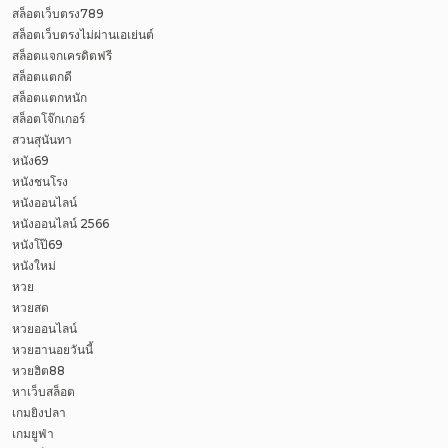
สล็อตเว็บตรง789
สล็อตเว็บตรงไม่ผ่านเอเย่นต์
สล็อตแจกเครดิตฟรี
สล็อตแตกดี
สล็อตแตกหนัก
สล็อตโจ๊กเกอร์
สวนสุนันทา
หนัง69
หนังชนโรง
หนังออนไลน์
หนังออนไลน์ 2566
หนังโป๊69
หนังใหม่
หวย
หวยสด
หวยออนไลน์
หวยฮานอยวันนี้
หวยฮิต88
หาเว็บสล็อต
เกมยิงปลา
เกมยูฟ่า