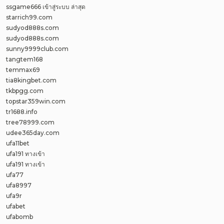
ssgame666 เข้าสู่ระบบ ล่าสุด
starrich99.com
sudyod888s.com
sudyod888s.com
sunny9999club.com
tangtem168
temmax69
tia8kingbet.com
tkbpgg.com
topstar359win.com
tr1688.info
tree78999.com
udee365day.com
ufa11bet
ufa191 ทางเข้า
ufa191 ทางเข้า
ufa77
ufa8997
ufa9r
ufabet
ufabomb