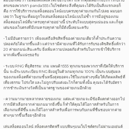
ตรงของพวกเรา panda555 เว็บไซต์ตรง สิ่งที่คุณจะได้รับเป็นสิ่งแรกเลยก็
คือ การใช้บริการเกมสล็อตออนไลน์แบบครบทุกค่ายเกมกันไปเลย ผมบอก
เลยว่า ในฐานะที่ผมถูกใจเล่นสล็อตออนไลน์แบบไม่ซ้ำ การมีอยู่ของเกม
สล็อตออนไลน์ที่มาครบทุกค่ายอย่างนี้ ประทับใจแบบสุดๆแน่นอน และก็จุด
เด่นของเว็บตรงที่มีเกมครบทุกค่ายก็มีดังนี้เลยนะครับ
• ไม่มีอันตรายกว่า: เพียงแค่ถือลิขสิทธิ์ของค่ายเกมเดียวก็ค้ำประกันความ
ปลอดภัยได้มากขึ้นแล้ว แต่ว่าเรามีค่ายเกมที่ได้รับการรับรองลิขสิทธิ์แท้กว่า
20 ค่ายเกมน่ะสินะครับ ยิ่งเพิ่มความปลอดภัยสำหรับในการเข้าใช้บริการ
มากเพิ่มขึ้นแน่ๆขอรับ
• ระบบ RNG ที่ยุติธรรม: เกม แพนด้า555 ทุกเกมของพวกเราที่เปิดให้บริการ
นั้น จะมีระบบระเบียบ RNG ฝังอยู่ในตัวเกมทุกเกม 100% เป็นระบบสุ่มผล
ของเกมสล็อตที่ค่ายเกมชั้นหนึ่งสุดยอดจะใช้ในเกมต่างๆเพื่อให้เกิดผลลัพธ์ที่
เที่ยงธรรม โปร่งใส และไม่ถูกปรับแต่งอะไรก็ตามทั้งนั้น คุณจะได้รับอัตรา
การชำระเงินรางวัลที่เป็นมาตรฐานของค่ายเกมอีกด้วย
• ความมากมายหลากหลายของเกม: แต่ละค่ายเกมจะมีข้อดีแตกต่างออกไป
การมีตัวเลือกจากค่ายเกมมากยิ่งขึ้น ก็ทำให้คุณได้โอกาสสำหรับในการ
เลือกเกมที่ดีขึ้น และก็มีโอกาสสำหรับเพื่อการพบกับเกมที่ชื่นชอบจากค่าย
ต่างๆมากขึ้นเรื่อยๆอีกด้วย
เล่นสล็อตออนไลน์ สล็อตเครดิตฟรี แบบฟินๆบนเว็บไซต์ตรงไม่ผ่านเอเย่นต์