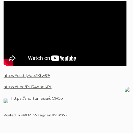
https://cutt.ly/ee5Xtw99
https://t.co/RHR4nnoKRt
https://shorturl.asia/uOH5o
…
Posted in
แพนด้า555
Tagged
แพนด้า555