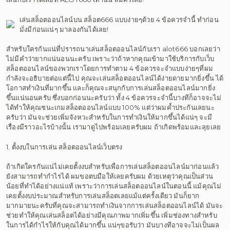
เล่นสล็อตออนไลน์บน สล็อต666 แบบง่ายๆด้วย 4 ข้อควรจำนี้ ทำก่อน
มั่งมีก่อนแน่ๆ มาลองกันได้เลย!
สำหรับใครกันแน่ที่ปรารถนาเล่นสล็อตออนไลน์กับเรา alot666 บอกเลยว่า
ไม่มีคำว่ายากแน่นอนนะครับ เพราะว่าถ้าหากคุณเข้ามาใช้บริการกับเว็บ
สล็อตออนไลน์ของพวกเราโดยการทำตาม 4 ข้อควรจะจำแบบง่ายๆที่ผม
กำลังจะอธิบายต่อแต่นี้ไป คุณจะเล่นสล็อตออนไลน์ได้ง่ายดายมากยิ่งขึ้น ได้
โอกาสทำเงินที่มากขึ้น และก็คุณจะสนุกกับการเล่นสล็อตออนไลน์มากยิ่ง
ขึ้นแน่นอนครับ ซึ่งบอกก่อนนะครับว่า ทั้ง 4 ข้อควรจะจำนี้บางทีก็อาจจะไม่
ได้ทำให้คุณชนะเกมสล็อตออนไลน์แบบ 100% แต่ว่าผมค้ำประกันเลยนะ
ครับว่า มันจะช่วยเพิ่มจังหวะสำหรับในการทำเงินให้มากขึ้นได้แน่ๆ จะมี
เรื่องมีราวอะไรบ้างนั้น เรามาดูไปพร้อมเลยครับผม ถ้าเกิดพร้อมและลุยเลย
1. ตั้งงบในการเล่น สล็อตออนไลน์เว็บตรง
ถ้าเกิดใครกันแน่ไม่เคยตั้งงบสำหรับเพื่อการเล่นสล็อตออนไลน์มาก่อนแล้ว
ยังสามารถทำกำไรได้ ผมขอตบมือให้เลยครับผม ด้วยเหตุว่าคุณเป็นส่วน
น้อยที่ทำได้อย่างแน่แท้ เพราะว่าการเล่นสล็อตออนไลน์ในตอนนี้ แม้คุณไม่
เคยตั้งงบประมาณสำหรับการเล่นสล็อตเลยแม้แต่ครั้งเดียว มันก็ยาก
มากมายนะครับที่คุณจะสามารถทำเงินจากการเล่นสล็อตออนไลน์ได้ มันจะ
ช่วยทำให้คุณเล่นสล็อตได้อย่างมีคุณภาพมากเพิ่มขึ้น เพิ่มช่องทางสำหรับ
ในการได้กำไรให้กับคุณได้มากขึ้น แน่ๆขอรับว่า มันบางทีอาจจะไม่เป็นผล