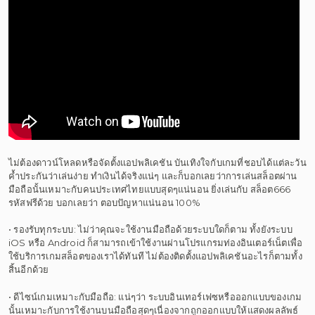
ไม่ต้องดาวน์โหลดหรือจัดตั้งแอปพลิเคชัน บันเทิงใจกับเกมที่ชอบได้แต่ละวัน
ค้ำประกันว่าเล่นง่าย ทำเงินได้จริงแน่ๆ และก็บอกเลยว่าการเล่นสล็อตผ่าน
มือถือนั้นเหมาะกับคนประเทศไทยแบบสุดๆแน่นอน ยิ่งเล่นกับ สล็อต666
รหัสฟรีด้วย บอกเลยว่า ตอบปัญหาแน่นอน 100%
• รองรับทุกระบบ: ไม่ว่าคุณจะใช้งานมือถือด้วยระบบใดก็ตาม ทั้งยังระบบ
iOS หรือ Android ก็สามารถเข้าใช้งานผ่านโปรแกรมท่องอินเตอร์เน็ตเพื่อ
ใช้บริการเกมสล็อตของเราได้ทันที ไม่ต้องติดตั้งแอปพลิเคชันอะไรก็ตามทั้ง
สิ้นอีกด้วย
• ดีไซน์เกมเหมาะกับมือถือ: แน่ๆว่า ระบบอินเทอร์เฟซหรือออกแบบของเกม
นั้นเหมาะกับการใช้งานบนมือถือสุดๆเนื่องจากถูกออกแบบให้แสดงผลลัพธ์