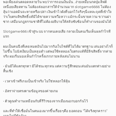
พอเพียงเล่นตลอดหลายวัน พบว่าการถอนเงินมัน…ง่ายเหมือนกดปุ่มลิฟต์
เหนื่อยเสียดทาน ไม่ต้องส่งเอกสารให้จำนวนมาก slotgame6666 ไม่ต้อง
ลุ้นว่าแอดมินจะหายหรือเปล่า เงินเข้าไวดังที่บอกไว้จริงๆนี่แหละจุดที่เข้าใจ
ว่าเว็บตรงลิขสิทธิ์แท้มิได้ขายความหวือหวา แม้กระนั้นขายความ ขวานผ่า
ซาก เสมือนกฎธรรมชาติที่ไม่ต้องอธิบายให้สลับซับซ้อนก็ทำงานของมันได้
Slotgame666 เข้าสู่ระบบ จากคนเคยเสีย กลายเป็นคนเริ่มเห็นผลกำไรที
แรก
ผมเป็นคนนึงที่เคยหมดเงินไปมากกับเว็บไซต์ที่ไม่ได้มาตรฐาน เล่นอย่างไรก็
ไม่ขึ้น โบนัสเงียบเป็นหลุมดำ แต่พอใช้ทดลองเว็บตรงแท้ที่มีลิขสิทธิ์จากค่าย
จริง ผมเริ่มมองเห็นกำไรครั้งแรกภายหลังเล่นไม่นาน
• มันมิได้แตกทุกตา มิได้ชนะทุกหน แต่ความรู้สึกตอนเล่นมันแตกต่างอย่าง
สิ้นเชิง
• เวลาเข้าฟรีเกมเป็นเข้าจริง ไม่ใช่หลอกให้ลุ้น
• อัตราจ่ายตรงตามข้อมูลของค่ายเกม
• ตัวคูณทำงานเหมือนกับที่รีวิวของจากเมืองนอกบอกกันไว้
และที่ทำให้เชื่อมั่นในตนเองมากขึ้นเรื่อยๆคือ ยอดถอน “ได้จริงทุกคราว”
แบบไม่มีข้ออ้าง