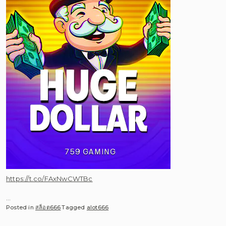
https://t.co/FAxNwCWTBc
…
Posted in
สล็อต666
Tagged
alot666