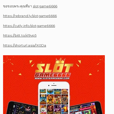
ขอขอบพระคุณที่มา
slotgame6666
https://rebrand.ly/slotgame6666
https://cutly.info/slotgame6666
https://bitt.to/xl9vp5
https://shorturl.asia/lX0Da