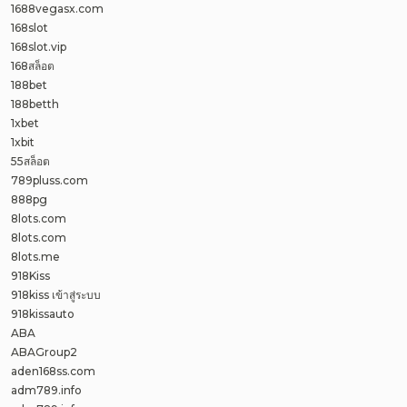
1688vegasx.com
168slot
168slot.vip
168สล็อต
188bet
188betth
1xbet
1xbit
55สล็อต
789pluss.com
888pg
8lots.com
8lots.com
8lots.me
918Kiss
918kiss เข้าสู่ระบบ
918kissauto
ABA
ABAGroup2
aden168ss.com
adm789.info