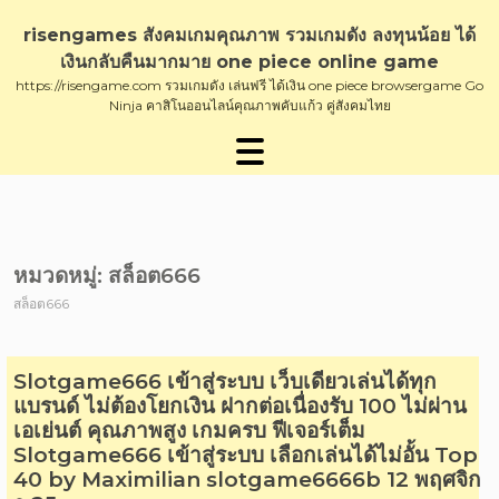
Skip
to
risengames สังคมเกมคุณภาพ รวมเกมดัง ลงทุนน้อย ได้
content
เงินกลับคืนมากมาย one piece online game
https://risengame.com รวมเกมดัง เล่นฟรี ได้เงิน one piece browsergame Go
Ninja คาสิโนออนไลน์คุณภาพคับแก้ว คู่สังคมไทย
หมวดหมู่:
สล็อต666
สล็อต666
Slotgame666 เข้าสู่ระบบ เว็บเดียวเล่นได้ทุก
แบรนด์ ไม่ต้องโยกเงิน ฝากต่อเนื่องรับ 100 ไม่ผ่าน
เอเย่นต์ คุณภาพสูง เกมครบ ฟีเจอร์เต็ม
Slotgame666 เข้าสู่ระบบ เลือกเล่นได้ไม่อั้น Top
40 by Maximilian slotgame6666b 12 พฤศจิก