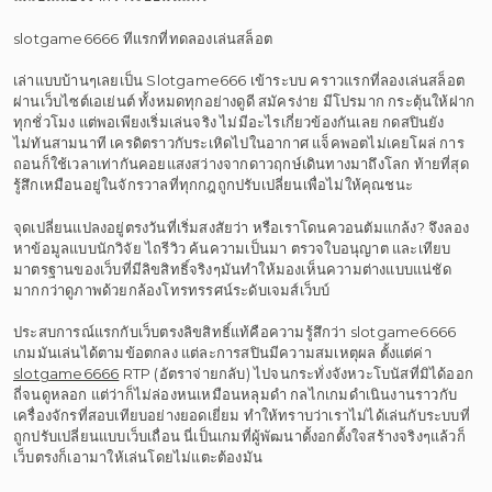
slotgame6666 ทีแรกที่ทดลองเล่นสล็อต
เล่าแบบบ้านๆเลยเป็น Slotgame666 เข้าระบบ คราวแรกที่ลองเล่นสล็อต
ผ่านเว็บไซต์เอเย่นต์ ทั้งหมดทุกอย่างดูดี สมัครง่าย มีโปรมาก กระตุ้นให้ฝาก
ทุกชั่วโมง แต่พอเพียงเริ่มเล่นจริง ไม่มีอะไรเกี่ยวข้องกันเลย กดสปินยัง
ไม่ทันสามนาที เครดิตราวกับระเหิดไปในอากาศ แจ็คพอตไม่เคยโผล่ การ
ถอนก็ใช้เวลาเท่ากันคอยแสงสว่างจากดาวฤกษ์เดินทางมาถึงโลก ท้ายที่สุด
รู้สึกเหมือนอยู่ในจักรวาลที่ทุกกฎถูกปรับเปลี่ยนเพื่อไม่ให้คุณชนะ
จุดเปลี่ยนแปลงอยู่ตรงวันที่เริ่มสงสัยว่า หรือเราโดนควอนตัมแกล้ง? จึงลอง
หาข้อมูลแบบนักวิจัย ไถรีวิว ค้นความเป็นมา ตรวจใบอนุญาต และเทียบ
มาตรฐานของเว็บที่มีลิขสิทธิ์จริงๆมันทำให้มองเห็นความต่างแบบแน่ชัด
มากกว่าดูภาพด้วยกล้องโทรทรรศน์ระดับเจมส์เว็บบ์
ประสบการณ์แรกกับเว็บตรงลิขสิทธิ์แท้คือความรู้สึกว่า slotgame6666
เกมมันเล่นได้ตามข้อตกลง แต่ละการสปินมีความสมเหตุผล ตั้งแต่ค่า
slotgame6666
RTP (อัตราจ่ายกลับ) ไปจนกระทั่งจังหวะโบนัสที่มิได้ออก
ถี่จนดูหลอก แต่ว่าก็ไม่ล่องหนเหมือนหลุมดำ กลไกเกมดำเนินงานราวกับ
เครื่องจักรที่สอบเทียบอย่างยอดเยี่ยม ทำให้ทราบว่าเราไม่ได้เล่นกับระบบที่
ถูกปรับเปลี่ยนแบบเว็บเถื่อน นี่เป็นเกมที่ผู้พัฒนาตั้งอกตั้งใจสร้างจริงๆแล้วก็
เว็บตรงก็เอามาให้เล่นโดยไม่แตะต้องมัน