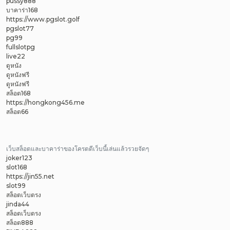
pussy888
บาคาร่า168
https://www.pgslot.golf
pgslot77
pg99
fullslotpg
live22
ดูหนัง
ดูหนังฟรี
ดูหนังฟรี
สล็อต168
https://hongkong456.me
สล็อต66
เว็บสล็อตและบาคาร่าของโครตดีเว็บนี้เล่นแล้วรวยจัดๆ
joker123
slot168
https://jin55.net
slot99
สล็อตเว็บตรง
jinda44
สล็อตเว็บตรง
สล็อต888