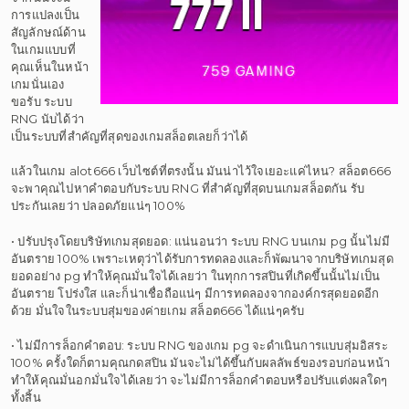
การแปลงเป็น
สัญลักษณ์ด้าน
ในเกมแบบที่
คุณเห็นในหน้า
เกมนั่นเอง
ขอรับ ระบบ
RNG นับได้ว่า
เป็นระบบที่สำคัญที่สุดของเกมสล็อตเลยก็ว่าได้
แล้วในเกม alot666 เว็บไซต์ที่ตรงนั้น มันน่าไว้ใจเยอะแค่ไหน? สล็อต666
จะพาคุณไปหาคำตอบกับระบบ RNG ที่สำคัญที่สุดบนเกมสล็อตกัน รับ
ประกันเลยว่า ปลอดภัยแน่ๆ 100%
• ปรับปรุงโดยบริษัทเกมสุดยอด: แน่นอนว่า ระบบ RNG บนเกม pg นั้นไม่มี
อันตราย 100% เพราะเหตุว่าได้รับการทดลองและก็พัฒนาจากบริษัทเกมสุด
ยอดอย่าง pg ทำให้คุณมั่นใจได้เลยว่า ในทุกการสปินที่เกิดขึ้นนั้นไม่เป็น
อันตราย โปร่งใส และก็น่าเชื่อถือแน่ๆ มีการทดลองจากองค์กรสุดยอดอีก
ด้วย มั่นใจในระบบสุ่มของค่ายเกม สล็อต666 ได้แน่ๆครับ
• ไม่มีการล็อกคำตอบ: ระบบ RNG ของเกม pg จะดำเนินการแบบสุ่มอิสระ
100% ครั้งใดก็ตามคุณกดสปิน มันจะไม่ได้ขึ้นกับผลลัพธ์ของรอบก่อนหน้า
ทำให้คุณมั่นอกมั่นใจได้เลยว่า จะไม่มีการล็อกคำตอบหรือปรับแต่งผลใดๆ
ทั้งสิ้น