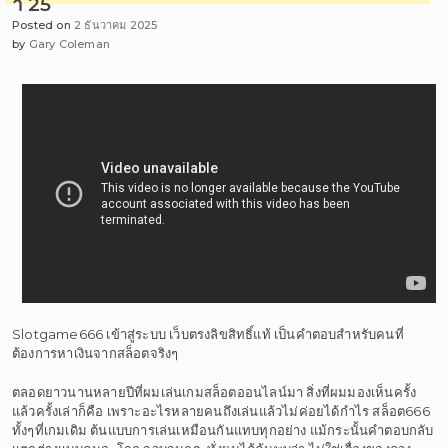
า 25
Posted on
2 ธันวาคม 2025
by
Gary Coleman
Slotgame666 เข้าสู่ระบบ เว็บตรงลิขสิทธิ์แท้ เป็นคำตอบสำหรับคนที่
ต้องการหาเงินจากสล็อตจริงๆ
ตลอดยาวนานหลายปีที่ผมเล่นเกมสล็อตออนไลน์มา สิ่งที่ผมมองเห็นครั้ง
แล้วครั้งเล่าก็คือ เพราะอะไรหลายคนถึงเล่นแล้วไม่ค่อยได้กำไร สล็อต666
ทั้งๆที่เกมเดิม ต้นแบบการเล่นเหมือนกันแทบทุกอย่าง แม้กระนั้นคำตอบกลับ