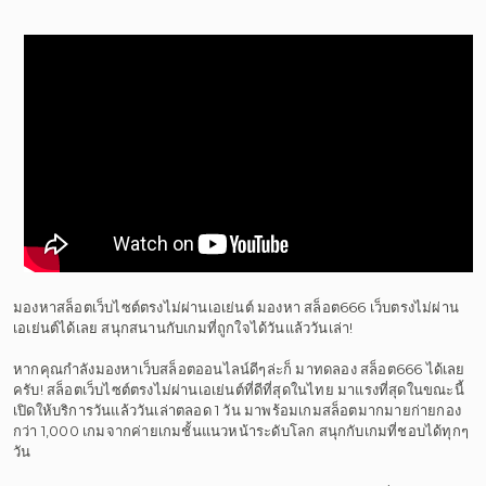
มองหาสล็อตเว็บไซต์ตรงไม่ผ่านเอเย่นต์ มองหา สล็อต666 เว็บตรงไม่ผ่าน
เอเย่นต์ได้เลย สนุกสนานกับเกมที่ถูกใจได้วันแล้ววันเล่า!
หากคุณกำลังมองหาเว็บสล็อตออนไลน์ดีๆล่ะก็ มาทดลอง สล็อต666 ได้เลย
ครับ! สล็อตเว็บไซต์ตรงไม่ผ่านเอเย่นต์ที่ดีที่สุดในไทย มาแรงที่สุดในขณะนี้
เปิดให้บริการวันแล้ววันเล่าตลอด 1 วัน มาพร้อมเกมสล็อตมากมายก่ายกอง
กว่า 1,000 เกมจากค่ายเกมชั้นแนวหน้าระดับโลก สนุกกับเกมที่ชอบได้ทุกๆ
วัน