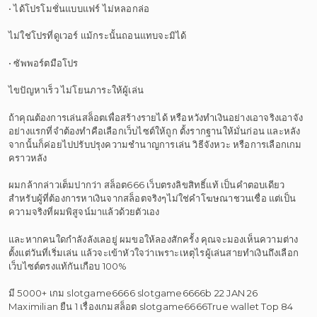
• ได้โปรโมชั่นแบบแฟร์ ไม่หลอกล่อ
ไม่ใช่โปรที่ดูเวอร์ แม้กระนั้นถอนแทบจะมิได้
• ซัพพอร์ตมือโปร
ไขปัญหาเร็ว ไม่โยนภาระให้ผู้เล่น
ถ้าคุณต้องการเล่นสล็อตเพื่อสร้างรายได้ หรือหวังทำเงินอย่างเอาจริงเอาจัง
อย่างแรกที่จำต้องทำคือเลือกเว็บไซต์ให้ถูก ตั้งรากฐานให้มั่นก่อน และหลัง
จากนั้นก็ค่อยไปปรับปรุงความชำนาญการเล่น วิธีจังหวะ หรือการเลือกเกม
คราวหลัง
ผมกล้ากล่าวเต็มปากว่า สล็อต666 เว็บตรงลิขสิทธิ์แท้ เป็นคำตอบเดียว
สำหรับผู้ที่ต้องการหาเงินจากสล็อตจริงๆไม่ใช่คำโฆษณาชวนเชื่อ แต่เป็น
ความจริงที่ผมพิสูจน์มาแล้วด้วยตัวเอง
และหากคนใดกำลังลังเลอยู่ ผมขอให้ลองสักครั้ง คุณจะมองเห็นความต่าง
ตั้งแต่วันที่เริ่มเล่น แล้วจะเข้าหัวใจว่าเพราะเหตุไรผู้เล่นสายทำเงินถึงเลือก
เว็บไซต์ตรงแท้กันเกือบ 100%
มี 5000+ เกม slotgame6666 slotgame6666b 22 JAN 26
Maximilian ยืน 1 เรื่องเกมสล็อต slotgame6666True wallet Top 84