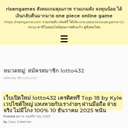
Skip
to
risengames สังคมเกมคุณภาพ รวมเกมดัง ลงทุนน้อย ได้
content
เงินกลับคืนมากมาย one piece online game
https://risengame.com รวมเกมดัง เล่นฟรี ได้เงิน one piece browsergame Go
Ninja คาสิโนออนไลน์คุณภาพคับแก้ว คู่สังคมไทย
หมวดหมู่:
สมัครสมาชิก lotto432
สมัครสมาชิก lotto432
เว็บเปิดใหม่ lotto432 เครดิตฟรี Top 18 by Kyle
เวปไซต์ใหญ่ แทงหวยกับเราง่ายๆ ผ่านมือถือ จ่าย
จริง ไม่มีโกง 100% 10 ธันวาคม 2025 พนัน
Posted on
14 พฤศจิกายน 2025
by
Gary Coleman