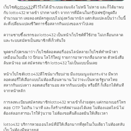
เว็บไซต์
lotto432
ที่ไว้ใจได้ มีระบบแจ่มแจ้ง ไม่หนี ไม่หาย และก็ได้มาพบ
กับ lotto432 ทางเข้า ปากทางเข้า จากการที่มีคนในกรุ๊ปเฟซบุ๊กพูดถึง
จำนวนมาก เลยลองสมัครดูแบบไม่มุ่งหวังมากนัก แต่กลับแปลงเป็นว่า เว็บนี้
ล่ะที่เปลี่ยนแปลงชีวิตการซื้อสลากกินแบ่งของเราไปเลย
ความซาบซึ้งแรกของ lotto432 เป็นหน้าเว็บไซต์ที่ใช้ง่าย ไม่เกลื่อนกลาด
และระบบสมัครเป็นสมาชิกที่เร็วทันใจ
พูดตรงไปตรงมาว่า เว็บไซต์ลอตเตอรี่ออนไลน์หลายเว็บไซต์ทำหน้าตา
เหมือนเว็บเมื่อ 10 ปีก่อน โลโก้ใหญ่ รายการอาหารเกลื่อนกลาด ตัวหนังสือ
ล้นหน้าจอ แต่ สมัครสมาชิก lotto432 ไม่เป็นแบบนั้นเลย
หน้าเว็บไซต์lotto432ดีไซน์มาเรียบง่าย มีแถบเมนูแจ่มกระจ่าง มีพวก
ลอตเตอรี่ให้เลือกแบบไม่ต้องเลื่อนหานาน ไม่ว่าจะเป็นหวยรัฐบาลไทย
สลากกินแบ่งลาว ลอตเตอรี่ฮานอย สลากกินแบ่งหุ้น หรือยี่กี ก็เลือกได้ทันที
จากหน้าหลัก
การลงทะเบียนสมัครสมาชิกlotto432 ทางเข้าก็ง่ายสุดๆ แค่กรอกเบอร์โทร
คอย OTP ไม่เกิน 1 นาที และก็สร้างรหัสผ่านเองได้เลย ไม่ต้องแอดไลน์ ไม่
ต้องส่งเอกสารอะไรให้วุ่นวาย ไม่ต้องขอคืนดีแอดมินให้เสียเวลา
lotto432 บริการหวยออนไลน์ที่มีให้เลือกมากที่สุดในเว็บเดียว ไม่ต้องสลับ
เว็บ ไม่ต้องมีหลายยูส