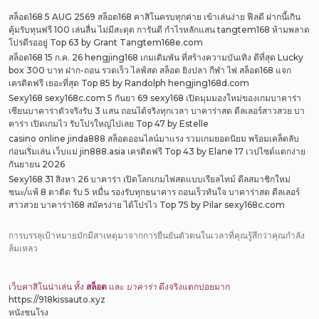
สล็อต168 5 AUG 2569 สล็อต168 คาสิโนครบทุกค่าย เข้าเล่นง่าย ฟีลดี ฝากนี้เกิน
คุ้มรับทุนฟรี 100 เล่นลื่น ไม่มีสะดุด การันตี กำไรหลักแสน tangtem168 ห้ามพลาด
โปรดีรออยู่ Top 63 by Grant Tangtem168e.com
สล็อต168 15 ก.ค. 26 hengjing168 เกมเดิมพัน ที่สร้างความบันเทิง ดีที่สุด Lucky
box 300 บาท ฝาก-ถอน รวดเร็ว ไลฟ์สด สล็อต ยิงปลา กีฬา ไพ่ สล็อต168 แจก
เครดิตฟรี เยอะที่สุด Top 85 by Randolph hengjing168d.com
Sexy168 sexy168c.com 5 กันยา 69 sexy168 เปิดมุมมองใหม่ของเกมบาคาร่า
เซียนบาคาร่าตัวจริงรับ 3 แสน ถอนได้จริงทุกเวลา บาคาร่าสด ดีลเลอร์สาวสวย บา
คาร่า เปิดเกมไว รับโปรใหญ่ไปเลย Top 47 by Estelle
casino online jinda888 สล็อตออนไลน์มาแรง รวมเกมยอดนิยม พร้อมเคล็ดลับ
ก่อนเริ่มเล่น เว็บแม่ jin888.asia เครดิตฟรี Top 43 by Elane 17 เวปไซต์แตกง่าย
กันยายน 2026
Sexy168 31 สิงหา 26 บาคาร่า เปิดโลกเกมไพ่สดแบบเรียลไทม์ ดีลสมาชิกใหม่
ชนะ/แพ้ 8 ตาติด รับ 5 หมื่น รองรับทุกธนาคาร ถอนเร็วทันใจ บาคาร่าสด ดีลเลอร์
สาวสวย บาคาร่า168 สมัครง่าย ได้โปรไว Top 75 by Pilar sexy168c.com
การบรรลุเป้าหมายมักมีสาเหตุมาจากการยืนยันตัวตนในเวลาที่คุณรู้สึกว่าคุณกำลัง
ล้มเหลว
เว็บคาสิโนน่าเล่น ทั้ง
สล็อต
และ
บาคาร่า
ตึงจริงแตกบ่อยมาก
https://918kissauto.xyz
หนังชนโรง