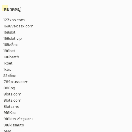
หมวดหมู่
123xos.com
1688vegasx.com
168slot
168slot.vip
168สล็อต
188bet
188betth
1xbet
1xbit
55สล็อต
789pluss.com
888pg
8lots.com
8lots.com
8lots.me
918Kiss
918kiss เข้าสู่ระบบ
918kissauto
ABA