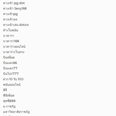
ทางเข้า pg slot
ทางเข้า Sexy168
ทางเข้าpg
ทางเข้าxo
ทางเข้าเล่น slotxo
ทำเว็บพนัน
บาคาร่า
บาคาร่า168
บาคาร่าออนไลน์
บาคาร่าเว็บตรง
ปั่นสล็อต
ปั่นแตก66
ปั่นแตก77
ปันโปร777
ฝาก 10 รับ 100
พนันออนไลน์
พีจี
พีจีสล็อต
พุซซี่888
ม.ราชภัฏ
มหาวิทยาลัยราชภัฏ