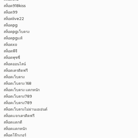
สล็อต918kiss
สล็อต99
สล็อตlive22
สล็อตpg
สล็อตpgเว็บตรง
สล็อตpgแท้
สล็อตxo
สล็อตพีจี
สล็อตพุซซี่
สล็อตออนไลน์
สล็อตเครดิตฟรี
สล็อตเว็บตรง
สล็อตเว็บตรง 168
สล็อตเว็บตรง แตกหนัก
สล็อตเว็บตรง789
สล็อตเว็บตรง789
สล็อตเว็บตรงไม่ผ่านเอเย่นต์
สล็อตแจกเครดิตฟรี
สล็อตแตกดี
สล็อตแตกหนัก
สล็อตโจ๊กเกอร์