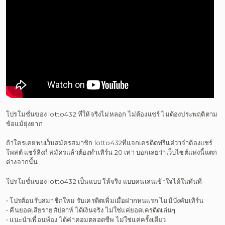
โปรโมชั่นของ lotto432 ที่ให้จริงไม่หลอก ไม่ต้องแชร์ ไม่ต้องประพฤติตาม
ข้อแม้ยุ่งยาก
ถ้าใครเคยพบเว็บสมัครสมาชิก lotto432ที่แจกเครดิตฟรีแต่ว่าจำต้องแชร์
โพสต์ แชร์ลิงก์ สมัครแล้วต้องทำเทิร์น 20 เท่า บอกเลยว่าเว็บไซต์แห่งนี้แตก
ต่างจากนั้น
โปรโมชั่นของ lotto432 เป็นแบบ ให้จริง แบบคนเล่นเข้าใจได้ในทันที
• โปรต้อนรับสมาชิกใหม่ รับเครดิตเพิ่มเมื่อฝากหนแรก ไม่มีบังคับเทิร์น
• คืนยอดเสียรายสัปดาห์ ได้เงินจริง ไม่ใช่แค่ยอดเครดิตเล่นๆ
• แนะนำเพื่อนพ้อง ได้ค่าคอมตลอดชีพ ไม่ใช่แค่ครั้งเดียว