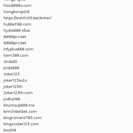
hiso8888s.com
hongkong456
https://sretthi99.bet/enter/
hubbet168.com
hydra888 สล็อต
ib888pro.bet
ib888pro.bet
infyplus888.com
item388.com
Jinda55
jinda888
Joker123
joker123auto
joker123th
Joker123th.com
judhai168
khumsup888.me
kimchibetbet.com
kingromans789.com
kingxxxbet123.com
kiss918