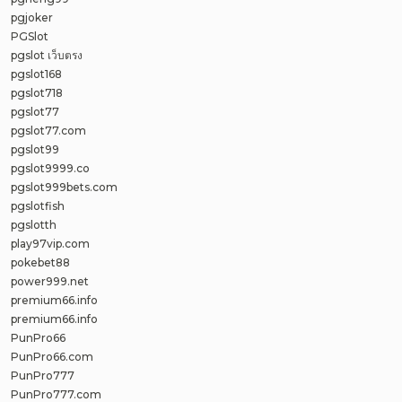
pgjoker
PGSlot
pgslot เว็บตรง
pgslot168
pgslot718
pgslot77
pgslot77.com
pgslot99
pgslot9999.co
pgslot999bets.com
pgslotfish
pgslotth
play97vip.com
pokebet88
power999.net
premium66.info
premium66.info
PunPro66
PunPro66.com
PunPro777
PunPro777.com