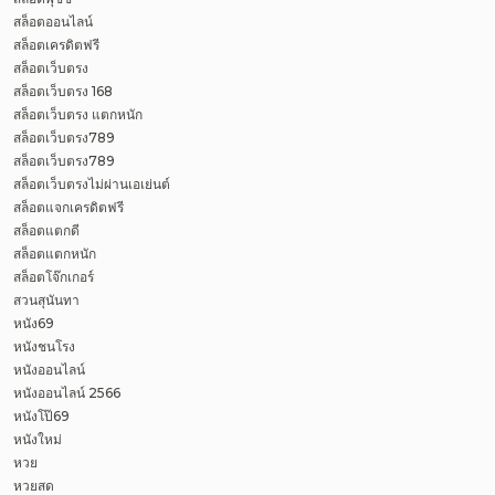
สล็อตออนไลน์
สล็อตเครดิตฟรี
สล็อตเว็บตรง
สล็อตเว็บตรง 168
สล็อตเว็บตรง แตกหนัก
สล็อตเว็บตรง789
สล็อตเว็บตรง789
สล็อตเว็บตรงไม่ผ่านเอเย่นต์
สล็อตแจกเครดิตฟรี
สล็อตแตกดี
สล็อตแตกหนัก
สล็อตโจ๊กเกอร์
สวนสุนันทา
หนัง69
หนังชนโรง
หนังออนไลน์
หนังออนไลน์ 2566
หนังโป๊69
หนังใหม่
หวย
หวยสด