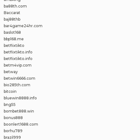
ba88th.com
Baccarat
baj88thb
bar4game24hr.com
baslot168
bbp168.me
betflixtikto
betflixtikto.info
betflixtikto.info
betm4vip.com
betway
betwin6666.com
bio285th.com
bitcoin
bluewin8888.info
bng55
bombet888.win
bonus888
boonlert1688.com
borhu789
brazil999