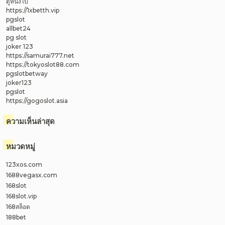
ดูหนังโป๊
https://1xbetth.vip
pgslot
allbet24
pg slot
joker 123
https://samurai777.net
https://tokyoslot88.com
pgslotbetway
joker123
pgslot
https://gogoslot.asia
ความเห็นล่าสุด
หมวดหมู่
123xos.com
1688vegasx.com
168slot
168slot.vip
168สล็อต
188bet