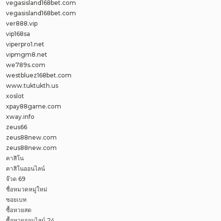
vegasisland168bet.com
vegasisland168bet.com
ver888.vip
vip168sa
viperpro1.net
vipmgm8.net
we789s.com
westbluez168bet.com
www.tuktukth.us
xoslot
xpay88game.com
xway.info
zeus66
zeus88new.com
zeus88new.com
คาสิโน
คาสิโนออนไลน์
จ๊วด 69
ชื่อหมวดหมู่ใหม่
ซอยเบท
ซื้อหวยสด
ซื้อหวยออนไลน์ 24