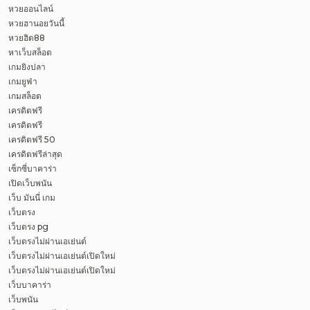
หวยออนไลน์
หวยฮานอยวันนี้
หวยฮิต88
หาเว็บสล็อต
เกมยิงปลา
เกมยูฟ่า
เกมสล็อต
เครดิตฟรี
เครดิตฟรี
เครดิตฟรี 50
เครดิตฟรีล่าสุด
เซ็กซี่บาคาร่า
เปิดเว็บพนัน
เว็บ มันนี่ เกม
เว็บตรง
เว็บตรง pg
เว็บตรงไม่ผ่านเอเย่นต์
เว็บตรงไม่ผ่านเอเย่นต์เปิดใหม่
เว็บตรงไม่ผ่านเอเย่นต์เปิดใหม่
เว็บบาคาร่า
เว็บพนัน