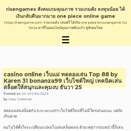
Skip
to
risengames สังคมเกมคุณภาพ รวมเกมดัง ลงทุนน้อย ได้
content
เงินกลับคืนมากมาย one piece online game
https://risengame.com รวมเกมดัง เล่นฟรี ได้เงิน one piece browsergame Go
Ninja คาสิโนออนไลน์คุณภาพคับแก้ว คู่สังคมไทย
casino online เว็บแม่ ทดลองเล่น Top 88 by
Karen 31 bonanza99 เว็บไซต์ใหญ่ เทคนิคเล่น
สล็อตให้สนุกและคุมงบ ธันวา 25
Posted on
24 มกราคม 2026
by
Gary Coleman
ทดลองเล่นสล็อตกับ bonanza99 เว็บไซต์ใหม่ที่ไม่มีใครเสนอแนะ แต่ปัง
เกินคาด
ผมไม่ได้ตั้งใจจะเปลี่ยนแปลงเว็บเล่นสล็อตเลย ด้วยเหตุว่าก่อนหน้านี้ก็เล่น