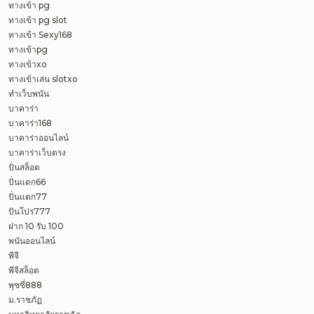
ทางเข้า pg
ทางเข้า pg slot
ทางเข้า Sexy168
ทางเข้าpg
ทางเข้าxo
ทางเข้าเล่น slotxo
ทำเว็บพนัน
บาคาร่า
บาคาร่า168
บาคาร่าออนไลน์
บาคาร่าเว็บตรง
ปั่นสล็อต
ปั่นแตก66
ปั่นแตก77
ปันโปร777
ฝาก 10 รับ 100
พนันออนไลน์
พีจี
พีจีสล็อต
พุซซี่888
ม.ราชภัฏ