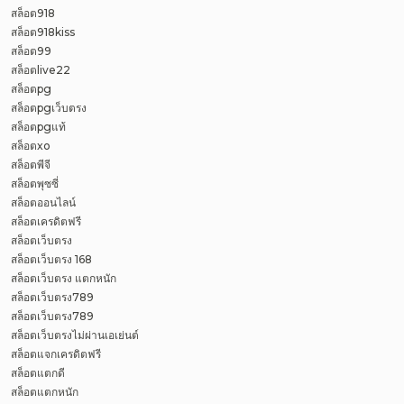
สล็อต918
สล็อต918kiss
สล็อต99
สล็อตlive22
สล็อตpg
สล็อตpgเว็บตรง
สล็อตpgแท้
สล็อตxo
สล็อตพีจี
สล็อตพุซซี่
สล็อตออนไลน์
สล็อตเครดิตฟรี
สล็อตเว็บตรง
สล็อตเว็บตรง 168
สล็อตเว็บตรง แตกหนัก
สล็อตเว็บตรง789
สล็อตเว็บตรง789
สล็อตเว็บตรงไม่ผ่านเอเย่นต์
สล็อตแจกเครดิตฟรี
สล็อตแตกดี
สล็อตแตกหนัก