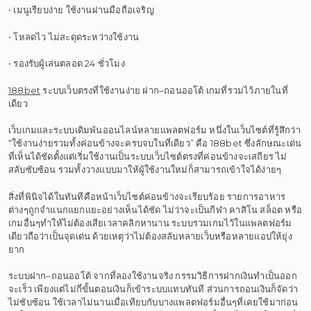
• เมนูเรียบง่าย ใช้งานผ่านมือถือเจริญ
• โหลดไว ไม่สะดุดระหว่างใช้งาน
• รองรับผู้เล่นตลอด 24 ชั่วโมง
188bet
ระบบเว็บตรงที่ใช้งานง่าย ฝาก–ถอนออโต้ เกมที่รวมไว้ภายในที่
เดียว
เว็บเกมและระบบเดิมพันออนไลน์หลายแพลตฟอร์ม หนึ่งในเว็บไซต์ที่รู้สึกว่า
“ใช้งานง่ายรวมทั้งค่อนข้างจะครบจบในที่เดียว” คือ 188bet ซึ่งลักษณะเด่น
ที่เห็นได้ชัดตั้งแต่เริ่มใช้งานเป็นระบบเว็บไซต์ตรงที่ค่อนข้างจะเสถียร ไม่
สลับซับซ้อน รวมทั้งวางแบบมาให้ผู้ใช้งานใหม่ก็สามารถเข้าใจได้ง่ายๆ
สิ่งที่พินิจได้ในทันทีคือหน้าเว็บไซต์ค่อนข้างจะเรียบร้อย รายการอาหาร
ต่างๆถูกจำแนกแยกแยะอย่างเห็นได้ชัด ไม่ว่าจะเป็นกีฬา คาสิโน สล็อต หรือ
เกมอื่นๆทำให้ไม่ต้องเสียเวลาคลิกหานาน ระบบรวมเกมไว้ในแพลตฟอร์ม
เดียวถือว่าเป็นจุดเด่น ด้วยเหตุว่าไม่ต้องสลับหลายเว็บหรือหลายแอปให้ยุ่ง
ยาก
ระบบฝาก–ถอนออโต้ จากที่ลองใช้งานจริง กรรมวิธีการฝากเงินทำเป็นออก
จะเร็ว เพียงแต่ไม่กี่ขั้นตอนเงินก็เข้าระบบแทบทันที ส่วนการถอนเงินก็จัดว่า
ไม่ซับซ้อน ใช้เวลาไม่นานเมื่อเทียบกับบางแพลตฟอร์มอื่นๆที่เคยใช้มาก่อน