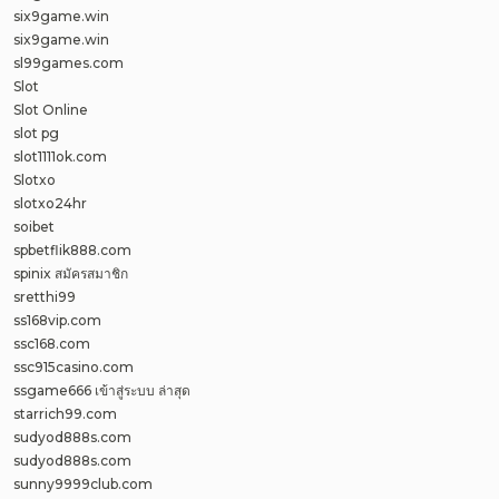
six9game.win
six9game.win
sl99games.com
Slot
Slot Online
slot pg
slot1111ok.com
Slotxo
slotxo24hr
soibet
spbetflik888.com
spinix สมัครสมาชิก
sretthi99
ss168vip.com
ssc168.com
ssc915casino.com
ssgame666 เข้าสู่ระบบ ล่าสุด
starrich99.com
sudyod888s.com
sudyod888s.com
sunny9999club.com