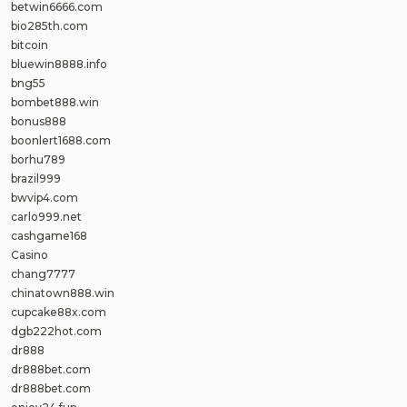
betwin6666.com
bio285th.com
bitcoin
bluewin8888.info
bng55
bombet888.win
bonus888
boonlert1688.com
borhu789
brazil999
bwvip4.com
carlo999.net
cashgame168
Casino
chang7777
chinatown888.win
cupcake88x.com
dgb222hot.com
dr888
dr888bet.com
dr888bet.com