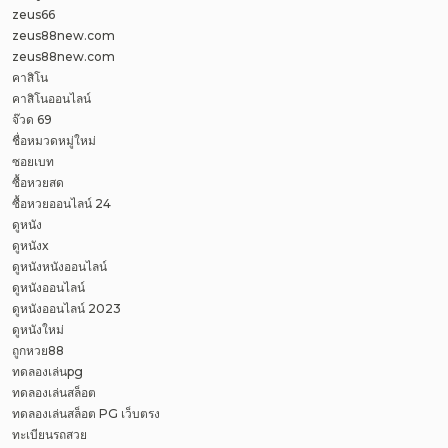
zeus66
zeus88new.com
zeus88new.com
คาสิโน
คาสิโนออนไลน์
จ๊วด 69
ชื่อหมวดหมู่ใหม่
ซอยเบท
ซื้อหวยสด
ซื้อหวยออนไลน์ 24
ดูหนัง
ดูหนังx
ดูหนังหนังออนไลน์
ดูหนังออนไลน์
ดูหนังออนไลน์ 2023
ดูหนังใหม่
ถูกหวย88
ทดลองเล่นpg
ทดลองเล่นสล็อต
ทดลองเล่นสล็อต PG เว็บตรง
ทะเบียนรถสวย