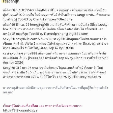
เรื่องล่าสุด
สล็อต168 5 AUG 2569 สล็อต168 คาสิโนครบทุกค่าย เข้าเล่นง่าย ฟีลดี ฝากนี้เกิน
คุ้มรับทุนฟรี 100 เล่นลื่น ไม่มีสะดุด การันตี กำไรหลักแสน tangtem168 ห้ามพลาด
โปรดีรออยู่ Top 63 by Grant Tangtem168e.com
สล็อต168 15 ก.ค. 26 hengjing168 เกมเดิมพัน ที่สร้างความบันเทิง ดีที่สุด Lucky
box 300 บาท ฝาก-ถอน รวดเร็ว ไลฟ์สด สล็อต ยิงปลา กีฬา ไพ่ สล็อต168 แจก
เครดิตฟรี เยอะที่สุด Top 85 by Randolph hengjing168d.com
Sexy168 sexy168c.com 5 กันยา 69 sexy168 เปิดมุมมองใหม่ของเกมบาคาร่า
เซียนบาคาร่าตัวจริงรับ 3 แสน ถอนได้จริงทุกเวลา บาคาร่าสด ดีลเลอร์สาวสวย บา
คาร่า เปิดเกมไว รับโปรใหญ่ไปเลย Top 47 by Estelle
casino online jinda888 สล็อตออนไลน์มาแรง รวมเกมยอดนิยม พร้อมเคล็ดลับ
ก่อนเริ่มเล่น เว็บแม่ jin888.asia เครดิตฟรี Top 43 by Elane 17 เวปไซต์แตกง่าย
กันยายน 2026
Sexy168 31 สิงหา 26 บาคาร่า เปิดโลกเกมไพ่สดแบบเรียลไทม์ ดีลสมาชิกใหม่
ชนะ/แพ้ 8 ตาติด รับ 5 หมื่น รองรับทุกธนาคาร ถอนเร็วทันใจ บาคาร่าสด ดีลเลอร์
สาวสวย บาคาร่า168 สมัครง่าย ได้โปรไว Top 75 by Pilar sexy168c.com
การบรรลุเป้าหมายมักมีสาเหตุมาจากการยืนยันตัวตนในเวลาที่คุณรู้สึกว่าคุณกำลัง
ล้มเหลว
เว็บคาสิโนน่าเล่น ทั้ง
สล็อต
และ
บาคาร่า
ตึงจริงแตกบ่อยมาก
https://918kissauto.xyz