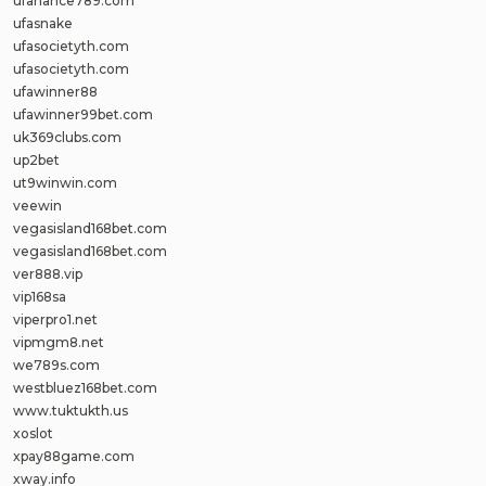
ufanance789.com
ufasnake
ufasocietyth.com
ufasocietyth.com
ufawinner88
ufawinner99bet.com
uk369clubs.com
up2bet
ut9winwin.com
veewin
vegasisland168bet.com
vegasisland168bet.com
ver888.vip
vip168sa
viperpro1.net
vipmgm8.net
we789s.com
westbluez168bet.com
www.tuktukth.us
xoslot
xpay88game.com
xway.info