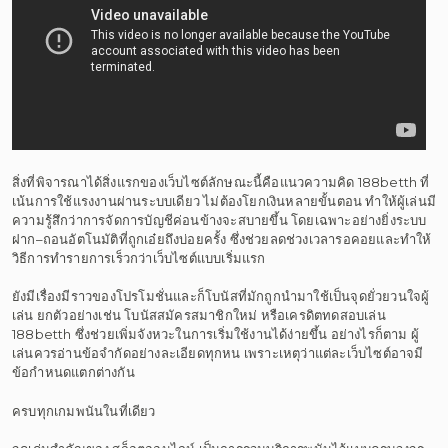
สิ่งที่พิจารณาได้สิ่งแรกของเว็บไซต์ลักษณะนี้คือแนวความคิด 188betth ที่
เน้นการใช้แรงงานผ่านระบบเดียว ไม่ต้องโยกเงินหลายขั้นตอน ทำให้ผู้เล่นมี
ความรู้สึกว่าการจัดการบัญชีค่อนข้างจะสบายขึ้น โดยเฉพาะอย่างยิ่งระบบ
ฝาก–ถอนอัตโนมัติที่ถูกเอ๋ยถึงบ่อยครั้ง ซึ่งช่วยลดช่วงเวลารอคอยและทำให้
วิธีการทำรายการเร็วกว่าเว็บไซต์แบบเริ่มแรก
ยังมีเรื่องมีราวของโปรโมชั่นและก็โบนัสที่มักถูกนำมาใช้เป็นจุดยั่วยวนใจผู้
เล่น ยกตัวอย่างเช่น โบนัสสมัครสมาชิกใหม่ หรือเครดิตทดสอบเล่น
188betth ซึ่งช่วยเพิ่มจังหวะในการเริ่มใช้งานได้ง่ายขึ้น อย่างไรก็ตาม ผู้
เล่นควรอ่านข้อจำกัดอย่างละเอียดทุกหน เพราะเหตุว่าแต่ละเว็บไซต์อาจมี
ข้อกำหนดแตกต่างกัน
ครบทุกเกมพนันในที่เดียว