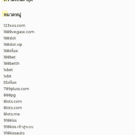
หมวดหมู่
123xos.com
1688vegasx.com
168slot
168slot.vip
168สล็อต
188bet
188betth
1xbet
1xbit
55สล็อต
789pluss.com
888pg
8lots.com
8lots.com
8lots.me
918Kiss
918kiss เข้าสู่ระบบ
918kissauto