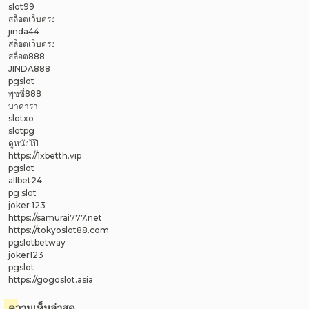
slot99
สล็อตเว็บตรง
jinda44
สล็อตเว็บตรง
สล็อต888
JINDA888
pgslot
พุซซี่888
บาคาร่า
slotxo
slotpg
ดูหนังโป๊
https://1xbetth.vip
pgslot
allbet24
pg slot
joker 123
https://samurai777.net
https://tokyoslot88.com
pgslotbetway
joker123
pgslot
https://gogoslot.asia
ความเห็นล่าสุด