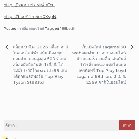
https://shorturl.asia/axTcu
https://t.co/1Nm4m0XvpN
Posted in
สล็อตออนไลน์
Tagged
188betth
แนะแนว
สล็อต 9 มี.ค. 2026 สล็อต คาสิ
เว็บเปิดใหม่ sagame168
เรื่อง
โนออนไลน์ซ่า สนั่นเมือง ทุก
webแตกง่าย บาคาร่าออนไลน์
ยอดฝาก ถอนสูงสุด 500K เกม
ฝากถอนเร็ว เกมลื่น เล่นมันส์
สล็อตมือถืออันดับ 1 เชื่อถือได้
กำไรดีจนคนเล่นต่อไม่หยุด
ไม่มีประวัติโกง sretthi99 เล่น
เครดิตฟรี Top 7 by Loyd
ได้ทุกแพลตฟอร์ม Top 9 by
sagame168th.pro 3 เม.ย.
Tyson St99.ltd
2569 คาสิโนออนไลน์
ค้นหา
สำหรับ: