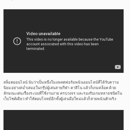
สล็อตออนไลน์ นับว่าเป็นหนึ่งในแพลตฟอร์มพนันออนไลน์ที่ได้รับความ
นิยมอย่างสม่ำเสมอในกรุ๊ปผู้เล่นสายกีฬา คาสิโน แล้วก็เกมสล็อต ด้วย
ลักษณะเด่นเรื่องระบบที่ใช้งานง่าย ครบวงจร และรองรับเกมหลายชนิดใน
เว็บไซต์เดียว ทำให้ตอบโจทย์อีกทั้งผู้เล่นมือใหม่แล้วก็สายพนันตัวจริง