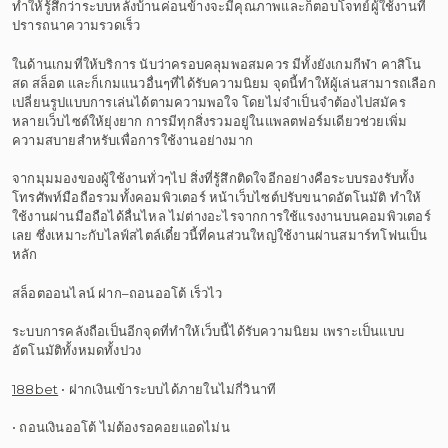
ทำให้รู้สึกว่าระบบหลังบ้านค่อนข้างจะมีคุณภาพและก็ตอบโจทย์ผู้ใช้งานที่
ปรารถนาความรวดเร็ว
ในด้านเกมที่ให้บริการ นับว่าครอบคลุมพอสมควร มีทั้งยังเกมกีฬา คาสิโน
สด สล็อต และก็เกมแนวอื่นๆที่ได้รับความนิยม จุดนี้ทำให้ผู้เล่นสามารถเลือก
เปลี่ยนรูปแบบการเล่นได้ตามความพอใจ โดยไม่จำเป็นจำต้องไปสมัคร
หลายเว็บไซต์ให้ยุ่งยาก การมีทุกสิ่งรวมอยู่ในแพลตฟอร์มเดียวช่วยเพิ่ม
ความสบายสำหรับเพื่อการใช้งานอย่างมาก
จากมุมมองของผู้ใช้งานทั่วๆไป สิ่งที่รู้สึกติดใจอีกอย่างคือระบบรองรับทั้ง
โทรศัพท์มือถือรวมทั้งคอมพิวเตอร์ หน้าเว็บไซต์ปรับขนาดอัตโนมัติ ทำให้
ใช้งานผ่านมือถือได้ลื่นไหล ไม่ต่างอะไรจากการใช้แรงงานบนคอมพิวเตอร์
เลย ซึ่งเหมาะกับไลฟ์สไตล์เดี๋ยวนี้ที่คนส่วนใหญ่ใช้งานผ่านสมาร์ทโฟนเป็น
หลัก
สล็อตออนไลน์ ฝาก–ถอนออโต้ เร็วไว
ระบบการคลังถือเป็นอีกจุดที่ทำให้เว็บนี้ได้รับความนิยม เพราะเป็นแบบ
อัตโนมัติทั้งหมดทั้งปวง
188bet
• ฝากเงินเข้าระบบได้ภายในไม่กี่วินาที
• ถอนเงินออโต้ ไม่ต้องรอคอยแอดไม่น