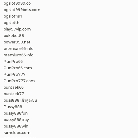
pgslot9999.co
pgslot999bets.com
pgslotfish
pgslotth
play97vip.com
pokebet88
power999.net
premium66.info
premium66.info
PunPro66
PunPro66.com
PunPro777
PunPro777.com
puntaek66
puntaek77
puss888 เข้าสู่ระบบ
Pussy888
pussy888fun
pussy888play
pussy888win
ramclubx.com