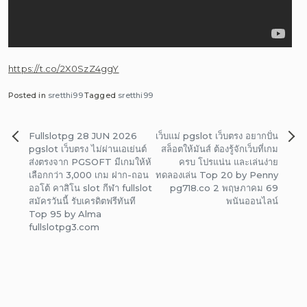
https://t.co/2X0SzZ4ggY
Posted in
sretthi99
Tagged
sretthi99
แนะแนว
Fullslotpg 28 JUN 2026
เว็บแม่ pgslot เว็บตรง อยากปั่น
เรื่อง
pgslot เว็บตรง ไม่ผ่านเอเย่นต์
สล็อตให้มันส์ ต้องรู้จักเว็บที่เกม
ส่งตรงจาก PGSOFT มีเกมให้ห้
ครบ โปรแน่น และเล่นง่าย
เลือกกว่า 3,000 เกม ฝาก-ถอน
ทดลองเล่น Top 20 by Penny
ออโต้ คาสิโน slot กีฬา fullslot
pg718.co 2 พฤษภาคม 69
สมัครวันนี้ รับเครดิตฟรีทันที
พนันออนไลน์
Top 95 by Alma
fullslotpg3.com