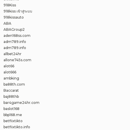
918Kiss
918kiss เข้าสู่ระบบ
918kissauto
ABA
ABAGroup2
aden168ss.com
adm789.info
adm789.info
allbet24hr
allone745s.com
alot66
alot666
ambking
ba88th.com
Baccarat
baj88thb
bar4game24hr.com
baslot168
bbp168.me
betflixtikto
betflixtikto.info