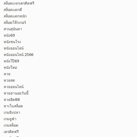
สล็อตแจกเครดิตฟรี
สล็อตแตกดี
สล็อตแตกหนัก
สล็อตโจ๊กเกอร์
สวนสุนันทา
หนัง69
หนังชนโรง
หนังออนไลน์
หนังออนไลน์ 2566
หนังโป๊69
หนังใหม่
หวย
หวยสด
หวยออนไลน์
หวยฮานอยวันนี้
หวยฮิต88
หาเว็บสล็อต
เกมยิงปลา
เกมยูฟ่า
เกมสล็อต
เครดิตฟรี