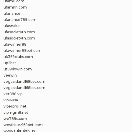
ufam11.com
ufamnn.com
ufanance
ufanance789.com
ufasnake
ufasocietyth.com
ufasocietyth.com
ufawinner88
ufawinner99bet.com
uk369clubs.com
up2bet
ut9winwin.com
veewin
vegasisland168bet.com
vegasisland168bet.com
ver888.vip
vip168sa
viperpro1.net
vipmgm8.net
we789s.com
westbluez168bet.com
www.tuktukth.us