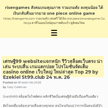
Skip
to
risengames สังคมเกมคุณภาพ รวมเกมดัง ลงทุนน้อย ได้
content
เงินกลับคืนมากมาย one piece online game
https://risengame.com รวมเกมดัง เล่นฟรี ได้เงิน one piece browsergame Go
Ninja คาสิโนออนไลน์คุณภาพคับแก้ว คู่สังคมไทย
เศรษฐี99 websiteแจกหนัก รีวิวสล็อตเว็บตรง น่า
เล่น ระบบลื่น เกมแตกบ่อย โปรโมชั่นจัดเต็ม
casino online เว็บใหญ่ ใหม่ล่าสุด Top 29 by
Ezekiel St99.club 24 พ.ค. 26
Posted on
18 พฤษภาคม 2026
by
Gary Coleman
Sretthi99 สล็อตเว็บไซต์ตรง พลิกชีวิตเป็นเศรษฐีด้วยมือถือเครื่องเดียว
ฮัลโหลเพื่อนพ้องๆสายเสี่ยงดวงทุกคน! คนไหนกันแน่ว่าการเป็นคนมั่งมีจำ