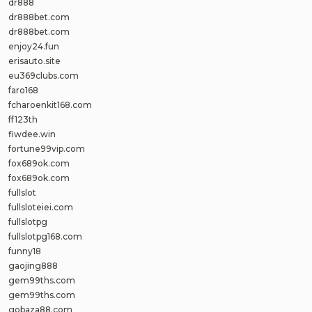
dr888
dr888bet.com
dr888bet.com
enjoy24.fun
erisauto.site
eu369clubs.com
faro168
fcharoenkit168.com
ff123th
fiwdee.win
fortune99vip.com
fox689ok.com
fox689ok.com
fullslot
fullsloteiei.com
fullslotpg
fullslotpg168.com
funny18
gaojing888
gem99ths.com
gem99ths.com
gobaza88.com