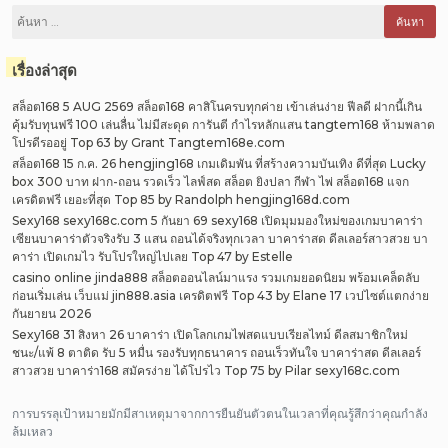
ค้นหา
สำหรับ:
เรื่องล่าสุด
สล็อต168 5 AUG 2569 สล็อต168 คาสิโนครบทุกค่าย เข้าเล่นง่าย ฟีลดี ฝากนี้เกิน
คุ้มรับทุนฟรี 100 เล่นลื่น ไม่มีสะดุด การันตี กำไรหลักแสน tangtem168 ห้ามพลาด
โปรดีรออยู่ Top 63 by Grant Tangtem168e.com
สล็อต168 15 ก.ค. 26 hengjing168 เกมเดิมพัน ที่สร้างความบันเทิง ดีที่สุด Lucky
box 300 บาท ฝาก-ถอน รวดเร็ว ไลฟ์สด สล็อต ยิงปลา กีฬา ไพ่ สล็อต168 แจก
เครดิตฟรี เยอะที่สุด Top 85 by Randolph hengjing168d.com
Sexy168 sexy168c.com 5 กันยา 69 sexy168 เปิดมุมมองใหม่ของเกมบาคาร่า
เซียนบาคาร่าตัวจริงรับ 3 แสน ถอนได้จริงทุกเวลา บาคาร่าสด ดีลเลอร์สาวสวย บา
คาร่า เปิดเกมไว รับโปรใหญ่ไปเลย Top 47 by Estelle
casino online jinda888 สล็อตออนไลน์มาแรง รวมเกมยอดนิยม พร้อมเคล็ดลับ
ก่อนเริ่มเล่น เว็บแม่ jin888.asia เครดิตฟรี Top 43 by Elane 17 เวปไซต์แตกง่าย
กันยายน 2026
Sexy168 31 สิงหา 26 บาคาร่า เปิดโลกเกมไพ่สดแบบเรียลไทม์ ดีลสมาชิกใหม่
ชนะ/แพ้ 8 ตาติด รับ 5 หมื่น รองรับทุกธนาคาร ถอนเร็วทันใจ บาคาร่าสด ดีลเลอร์
สาวสวย บาคาร่า168 สมัครง่าย ได้โปรไว Top 75 by Pilar sexy168c.com
การบรรลุเป้าหมายมักมีสาเหตุมาจากการยืนยันตัวตนในเวลาที่คุณรู้สึกว่าคุณกำลัง
ล้มเหลว