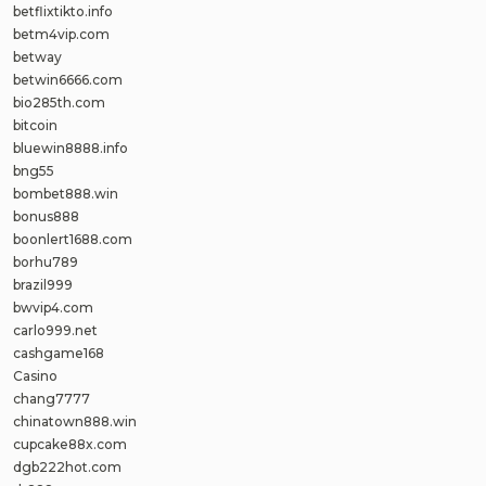
betflixtikto.info
betm4vip.com
betway
betwin6666.com
bio285th.com
bitcoin
bluewin8888.info
bng55
bombet888.win
bonus888
boonlert1688.com
borhu789
brazil999
bwvip4.com
carlo999.net
cashgame168
Casino
chang7777
chinatown888.win
cupcake88x.com
dgb222hot.com