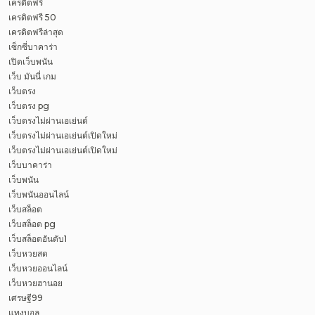
เครดิตฟรี
เครดิตฟรี 50
เครดิตฟรีล่าสุด
เซ็กซี่บาคาร่า
เปิดเว็บพนัน
เว็บ มันนี่ เกม
เว็บตรง
เว็บตรง pg
เว็บตรงไม่ผ่านเอเย่นต์
เว็บตรงไม่ผ่านเอเย่นต์เปิดใหม่
เว็บตรงไม่ผ่านเอเย่นต์เปิดใหม่
เว็บบาคาร่า
เว็บพนัน
เว็บพนันออนไลน์
เว็บสล็อต
เว็บสล็อต pg
เว็บสล็อตอันดับ1
เว็บหวยสด
เว็บหวยออนไลน์
เว็บหวยฮานอย
เศรษฐี99
แทงบอล