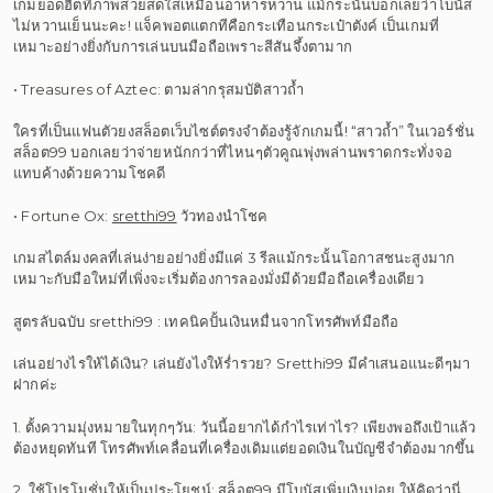
เกมยอดฮิตที่ภาพสวยสดใสเหมือนอาหารหวาน แม้กระนั้นบอกเลยว่าโบนัส
ไม่หวานเย็นนะคะ! แจ็คพอตแตกทีคือกระเทือนกระเป๋าตังค์ เป็นเกมที่
เหมาะอย่างยิ่งกับการเล่นบนมือถือเพราะสีสันจึ้งตามาก
• Treasures of Aztec: ตามล่ากรุสมบัติสาวถ้ำ
ใครที่เป็นแฟนตัวยงสล็อตเว็บไซต์ตรงจำต้องรู้จักเกมนี้! “สาวถ้ำ” ในเวอร์ชั่น
สล็อต99 บอกเลยว่าจ่ายหนักกว่าที่ไหนๆตัวคูณพุ่งพล่านพราดกระทั่งจอ
แทบค้างด้วยความโชคดี
• Fortune Ox:
sretthi99
วัวทองนำโชค
เกมสไตล์มงคลที่เล่นง่ายอย่างยิ่งมีแค่ 3 รีลแม้กระนั้นโอกาสชนะสูงมาก
เหมาะกับมือใหม่ที่เพิ่งจะเริ่มต้องการลองมั่งมีด้วยมือถือเครื่องเดียว
สูตรลับฉบับ sretthi99 : เทคนิคปั้นเงินหมื่นจากโทรศัพท์มือถือ
เล่นอย่างไรให้ได้เงิน? เล่นยังไงให้ร่ำรวย? Sretthi99 มีคำเสนอแนะดีๆมา
ฝากค่ะ
1. ตั้งความมุ่งหมายในทุกๆวัน: วันนี้อยากได้กำไรเท่าไร? เพียงพอถึงเป้าแล้ว
ต้องหยุดทันที โทรศัพท์เคลื่อนที่เครื่องเดิมแต่ยอดเงินในบัญชีจำต้องมากขึ้น
2. ใช้โปรโมชั่นให้เป็นประโยชน์: สล็อต99 มีโบนัสเพิ่มเงินบ่อย ให้คิดว่านี่