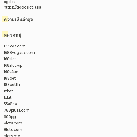
pgslot
https://gogoslot.asia
ความเห็นล่าสุด
หมวดหมู่
123xos.com
1688vegasx.com
168slot
168slot.vip
168สล็อต
188bet
188betth
1xbet
1xbit
55สล็อต
789pluss.com
888pg
8lots.com
8lots.com
8lots.me