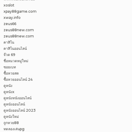
xoslot
xpay88game.com
xway.info
zeus66
zeus88new.com
zeus88new.com
คาสิโน
คาสิโนออนไลน์
จ๊วด 69
ชื่อหมวดหมู่ใหม่
ซอยเบท
ซื้อหวยสด
ซื้อหวยออนไลน์ 24
ดูหนัง
ดูหนังx
ดูหนังหนังออนไลน์
ดูหนังออนไลน์
ดูหนังออนไลน์ 2023
ดูหนังใหม่
ถูกหวย88
ทดลองเล่นpg