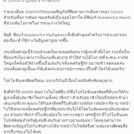
4. Gonzo’s Quest จาก NetEnt
รายละเอียด: เกมSlot99แนวเผชิญภัยที่ติดตามการเดินทางของ Gonzo
สำหรับเพื่อการค้นหาขุมทรัพย์เมืองเอลโดราโด มีฟีพบร์ Avalanche Reels
ที่ช่วยเพิ่มโอกาสในการชนะรางวัลใหญ่
ข้อดี: ฟีพบร์ Avalanche Multipliers ที่เพิ่มตัวคูณสำหรับการชนะทุกรอบ
ต่อเนื่อง ทำให้รางวัลมีมูลค่าสูงมากขึ้น
เกมสล็อตกลุ่มนี้ล้วนแล้วแต่เป็นเกมยอดนิยมจากผู้เล่นทั่วทั้งโลก รวมทั้งเป็น
ที่ยอมรับในแวดวงว่าเป็นเกมที่แตกง่าย ทำให้ท่านได้โอกาสที่จะชนะรางวัล
ใหญ่แจ็คพ็อตได้ง่ายขึ้นเมื่อเล่นกับ สล็อตเศรษฐี99 อย่ารอช้า ทดลองเล่น
เกมสล็อตกลุ่มนี้และก็สัมผัสประสบการณ์การชนะที่ไม่ซ้ำใครได้เลยครับ!
โปรโมชั่นเครดิตฟรีเยอะ แจกจริงไม่มีเงื่อนไขสลับซับซ้อนยุ่งยาก
สิ่งที่ทำให้ slot99 เด่นกว่าเว็บไซต์อื่นๆก็คือโปรโมชั่นเครดิตฟรีที่แจกให้กับ
ผู้เล่นทั้งยังสมาชิกใหม่รวมทั้งสมาชิกเก่า สำหรับสมาชิกใหม่ที่สมัครเข้ามา
เล่นเกมทีแรก คุณจะได้รับเครดิตฟรีในทันทีภายหลังการสมัคร ที่สามารถนำ
ไปใช้เล่นเกมสล็อตเศรษฐี99ที่คุณประทับใจได้โดยไม่ต้องลงทุนเงินของคุณ
เอง ส่วนสมาชิกเก่าก็ไม่ต้องน้อยใจ เพราะเหตุว่า เศรษฐี99 มีโปรโมชั่นและ
โบนัสพิเศษสำหรับผู้เล่นที่เล่นกับทางเราอย่างเสมอมา โดยคุณสามารถ
ติดตามข้อมูลโปรโมชั่นต่างๆได้จากหน้าเว็บไซต์หรือผ่านช่องทางติดต่อสื่อ
สารอื่นๆของเว็บได้เลย