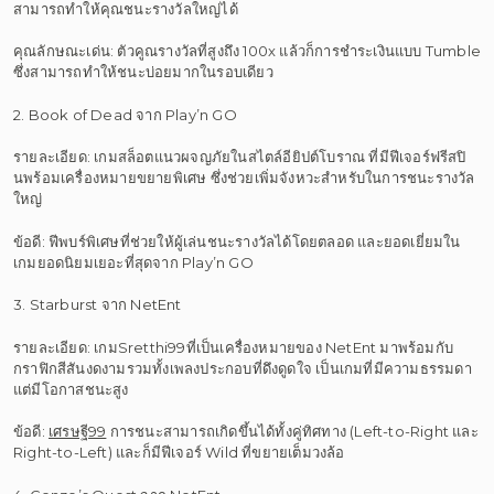
สามารถทำให้คุณชนะรางวัลใหญ่ได้
คุณลักษณะเด่น: ตัวคูณรางวัลที่สูงถึง 100x แล้วก็การชำระเงินแบบ Tumble
ซึ่งสามารถทำให้ชนะบ่อยมากในรอบเดียว
2. Book of Dead จาก Play’n GO
รายละเอียด: เกมสล็อตแนวผจญภัยในสไตล์อียิปต์โบราณ ที่มีฟีเจอร์ฟรีสปิ
นพร้อมเครื่องหมายขยายพิเศษ ซึ่งช่วยเพิ่มจังหวะสำหรับในการชนะรางวัล
ใหญ่
ข้อดี: ฟีพบร์พิเศษที่ช่วยให้ผู้เล่นชนะรางวัลได้โดยตลอด และยอดเยี่ยมใน
เกมยอดนิยมเยอะที่สุดจาก Play’n GO
3. Starburst จาก NetEnt
รายละเอียด: เกมSretthi99ที่เป็นเครื่องหมายของ NetEnt มาพร้อมกับ
กราฟิกสีสันงดงามรวมทั้งเพลงประกอบที่ดึงดูดใจ เป็นเกมที่มีความธรรมดา
แต่มีโอกาสชนะสูง
ข้อดี:
เศรษฐี99
การชนะสามารถเกิดขึ้นได้ทั้งคู่ทิศทาง (Left-to-Right และ
Right-to-Left) และก็มีฟีเจอร์ Wild ที่ขยายเต็มวงล้อ