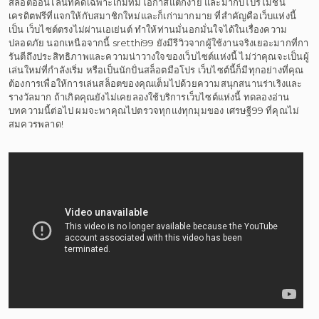
สล็อตออนไลน์ที่คัดเฉพาะเกมที่มีโอกาสแตกง่าย และมากับโปรโมชั่น
เครดิตฟรีที่แจกให้กับสมาชิกใหม่และก็เก่ามากมาย ที่สำคัญคือเว็บแห่งนี้
เป็น เว็บไซต์ตรงไม่ผ่านเอเย่นต์ ทำให้ท่านมั่นอกมั่นใจได้ในเรื่องความ
ปลอดภัย นอกเหนือจากนี้ sretthi99 ยังมีรีวิวจากผู้ใช้งานจริงเยอะมากที่กา
รันตีถึงประสิทธิภาพและความน่าวางใจของเว็บไซต์แห่งนี้ ไม่ว่าคุณจะเป็นผู้
เล่นใหม่ที่กำลังเริ่ม หรือเป็นนักปั่นสล็อตมือโปร เว็บไซต์นี้ก็มีทุกอย่างที่คุณ
ต้องการเพื่อให้การเล่นสล็อตของคุณเต็มไปด้วยความสนุกสนานร่าเริงและ
รางวัลมาก ถ้าเกิดคุณยังไม่เคยลองใช้บริการเว็บไซต์แห่งนี้ ทดลองอ่าน
บทความนี้ต่อไป ผมจะพาคุณไปตรวจทุกแง่ทุกมุมของ เศรษฐี99 ที่คุณไม่
สมควรพลาด!