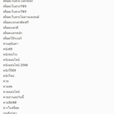
สล็อตเว็บตรง แตกหนัก
สล็อตเว็บตรง789
สล็อตเว็บตรง789
สล็อตเว็บตรงไม่ผ่านเอเย่นต์
สล็อตแจกเครดิตฟรี
สล็อตแตกดี
สล็อตแตกหนัก
สล็อตโจ๊กเกอร์
สวนสุนันทา
หนัง69
หนังชนโรง
หนังออนไลน์
หนังออนไลน์ 2566
หนังโป๊69
หนังใหม่
หวย
หวยสด
หวยออนไลน์
หวยฮานอยวันนี้
หวยฮิต88
หาเว็บสล็อต
เกมยิงปลา