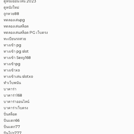
ดูหนังออนไลน์ 2023
ดูหนังใหม่
ถูกหวย88
ทดลองเล่นpg
ทดลองเล่นสล็อต
ทดลองเล่นสล็อต PG เว็บตรง
ทะเบียนรถสวย
ทางเข้า pg
ทางเข้า pg slot
ทางเข้า Sexy168
ทางเข้าpg
ทางเข้าxo
ทางเข้าเล่น slotxo
ทำเว็บพนัน
บาคาร่า
บาคาร่า168
บาคาร่าออนไลน์
บาคาร่าเว็บตรง
ปั่นสล็อต
ปั่นแตก66
ปั่นแตก77
ปันโปร777