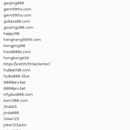
gaojing888
gem99ths.com
gem99ths.com
gobaza88.com
gowingo88.com
happy168
hengheng9899.com
hengjing168
hiso8888s.com
hongkong456
https://sretthi99.bet/enter/
hubbet168.com
hydra888 สล็อต
ib888pro.bet
ib888pro.bet
infyplus888.com
item388.com
Jinda55
jinda888
Joker123
joker123auto