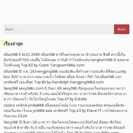
ค้นหา
สำหรับ:
เรื่องล่าสุด
สล็อต168 5 AUG 2569 สล็อต168 คาสิโนครบทุกค่าย เข้าเล่นง่าย ฟีลดี ฝากนี้เกิน
คุ้มรับทุนฟรี 100 เล่นลื่น ไม่มีสะดุด การันตี กำไรหลักแสน tangtem168 ห้ามพลาด
โปรดีรออยู่ Top 63 by Grant Tangtem168e.com
สล็อต168 15 ก.ค. 26 hengjing168 เกมเดิมพัน ที่สร้างความบันเทิง ดีที่สุด Lucky
box 300 บาท ฝาก-ถอน รวดเร็ว ไลฟ์สด สล็อต ยิงปลา กีฬา ไพ่ สล็อต168 แจก
เครดิตฟรี เยอะที่สุด Top 85 by Randolph hengjing168d.com
Sexy168 sexy168c.com 5 กันยา 69 sexy168 เปิดมุมมองใหม่ของเกมบาคาร่า
เซียนบาคาร่าตัวจริงรับ 3 แสน ถอนได้จริงทุกเวลา บาคาร่าสด ดีลเลอร์สาวสวย บา
คาร่า เปิดเกมไว รับโปรใหญ่ไปเลย Top 47 by Estelle
casino online jinda888 สล็อตออนไลน์มาแรง รวมเกมยอดนิยม พร้อมเคล็ดลับ
ก่อนเริ่มเล่น เว็บแม่ jin888.asia เครดิตฟรี Top 43 by Elane 17 เวปไซต์แตกง่าย
กันยายน 2026
Sexy168 31 สิงหา 26 บาคาร่า เปิดโลกเกมไพ่สดแบบเรียลไทม์ ดีลสมาชิกใหม่
ชนะ/แพ้ 8 ตาติด รับ 5 หมื่น รองรับทุกธนาคาร ถอนเร็วทันใจ บาคาร่าสด ดีลเลอร์
สาวสวย บาคาร่า168 สมัครง่าย ได้โปรไว Top 75 by Pilar sexy168c.com