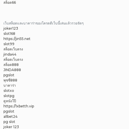
สล็อต66
เว็บสล็อตและบาคาร่าของโครตดีเว็บนี้เล่นแล้วรวยจัดๆ
joker123
slot168
https://jin55.net
slot99
สล็อตเว็บตรง
jinda44
สล็อตเว็บตรง
สล็อต888
JINDA888
pgslot
พุซซี่888
บาคาร่า
slotxo
slotpg
ดูหนังโป๊
https://1xbetth.vip
pgslot
allbet24
pg slot
joker 123