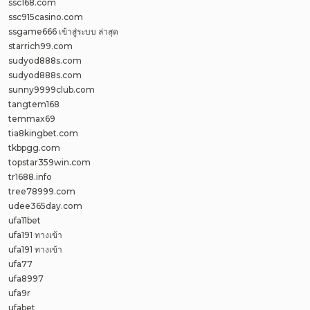
ssc168.com
ssc915casino.com
ssgame666 เข้าสู่ระบบ ล่าสุด
starrich99.com
sudyod888s.com
sudyod888s.com
sunny9999club.com
tangtem168
temmax69
tia8kingbet.com
tkbpgg.com
topstar359win.com
tr1688.info
tree78999.com
udee365day.com
ufa11bet
ufa191 ทางเข้า
ufa191 ทางเข้า
ufa77
ufa8997
ufa9r
ufabet