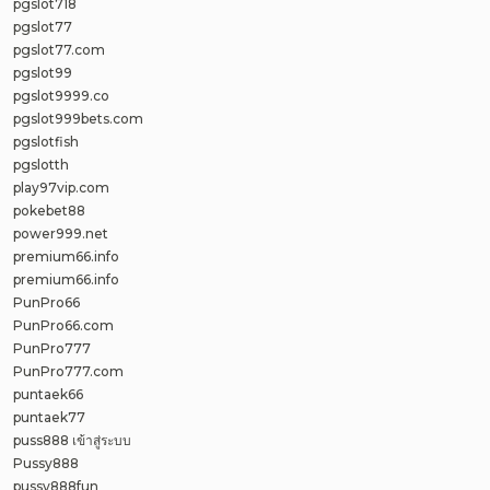
pgslot718
pgslot77
pgslot77.com
pgslot99
pgslot9999.co
pgslot999bets.com
pgslotfish
pgslotth
play97vip.com
pokebet88
power999.net
premium66.info
premium66.info
PunPro66
PunPro66.com
PunPro777
PunPro777.com
puntaek66
puntaek77
puss888 เข้าสู่ระบบ
Pussy888
pussy888fun