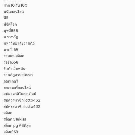
ฝาก 10 รับ 100
พนันออนไลน์
พีจี
พีจีสล็อต
พุซซี่888
ม.ราชภัฏ
มหาวิทยาลัยราชภัฏ
มาเก๊า69
รวมเกมสล็อต
รอยัล558
รับทำเว็บพนัน
ราชภัฏสวนสุนันทา
ลอตเตอรี่
ลอตเตอรี่ออนไลน์
สมัครคาสิโนออนไลน์
สมัครสมาชิก lotto432
สมัครสมาชิก lotto432
สล็อต
สล็อต 918kiss
สล็อต pg ที่ดีที่สุด
สล็อต168