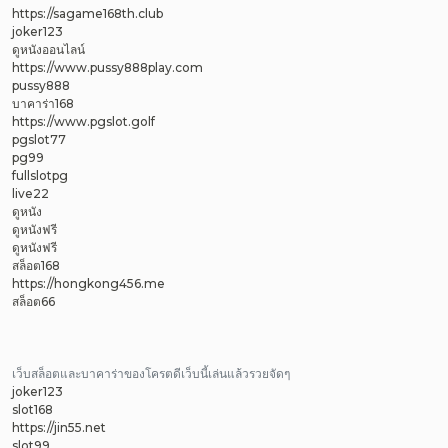
https://sagame168th.club
joker123
ดูหนังออนไลน์
https://www.pussy888play.com
pussy888
บาคาร่า168
https://www.pgslot.golf
pgslot77
pg99
fullslotpg
live22
ดูหนัง
ดูหนังฟรี
ดูหนังฟรี
สล็อต168
https://hongkong456.me
สล็อต66
เว็บสล็อตและบาคาร่าของโครตดีเว็บนี้เล่นแล้วรวยจัดๆ
joker123
slot168
https://jin55.net
slot99