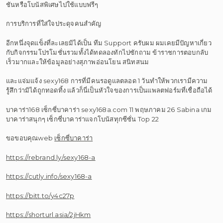
ชันหรือโบนัสพิเศษไปใช้แบบฟรีๆ
การบริการที่ใส่ใจประดุจคนสำคัญ
อีกหนึ่งจุดแข็งที่ละเลยมิได้เป็น ทีม Support ครับผม ผมเคยมีปัญหาเกี่ยว
กับกิจกรรมโปรโมชั่นรวมทั้งได้ทดลองทักไปซักถาม ข้าราชการตอบกลับ
เร็วมากและให้ข้อมูลอย่างสุภาพอ่อนโยน สนิทสนม
และแจ่มแจ้ง sexy168 การที่มีคนรอดูแลตลอด 1 วันทำให้พวกเรามีความ
รู้สึกว่ามิได้ถูกทอดทิ้ง แล้วก็นี่เป็นหัวใจของการเป็นแพลตฟอร์มที่เชื่อถือได้
บาคาร่า168 เซ็กซี่บาคาร่า sexy168a.com 11 พฤษภาคม 26 Sabina เกม
บาคาร่าสนุกๆ เซ็กซี่บาคาร่าแจกโบนัสทุกซีซั่น Top 22
ขอขอบคุณweb
เซ็กซี่บาคาร่า
https://rebrand.ly/sexy168-a
https://cutly.info/sexy168-a
https://bitt.to/y4c27p
https://shorturl.asia/2jHkm