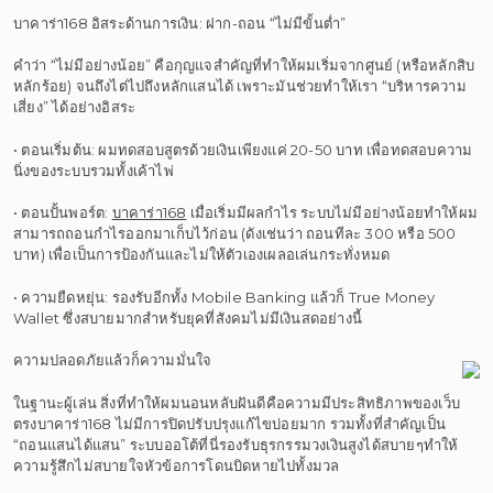
บาคาร่า168 อิสระด้านการเงิน: ฝาก-ถอน “ไม่มีขั้นต่ำ”
คำว่า “ไม่มีอย่างน้อย” คือกุญแจสำคัญที่ทำให้ผมเริ่มจากศูนย์ (หรือหลักสิบ
หลักร้อย) จนถึงไต่ไปถึงหลักแสนได้ เพราะมันช่วยทำให้เรา “บริหารความ
เสี่ยง” ได้อย่างอิสระ
• ตอนเริ่มต้น: ผมทดสอบสูตรด้วยเงินเพียงแค่ 20-50 บาท เพื่อทดสอบความ
นิ่งของระบบรวมทั้งเค้าไพ่
• ตอนปั้นพอร์ต:
บาคาร่า168
เมื่อเริ่มมีผลกำไร ระบบไม่มีอย่างน้อยทำให้ผม
สามารถถอนกำไรออกมาเก็บไว้ก่อน (ดังเช่นว่า ถอนทีละ 300 หรือ 500
บาท) เพื่อเป็นการป้องกันและไม่ให้ตัวเองเผลอเล่นกระทั่งหมด
• ความยืดหยุ่น: รองรับอีกทั้ง Mobile Banking แล้วก็ True Money
Wallet ซึ่งสบายมากสำหรับยุคที่สังคมไม่มีเงินสดอย่างนี้
ความปลอดภัยแล้วก็ความมั่นใจ
ในฐานะผู้เล่น สิ่งที่ทำให้ผมนอนหลับฝันดีคือความมีประสิทธิภาพของเว็บ
ตรงบาคาร่า168 ไม่มีการปิดปรับปรุงแก้ไขบ่อยมาก รวมทั้งที่สำคัญเป็น
“ถอนแสนได้แสน” ระบบออโต้ที่นี่รองรับธุรกรรมวงเงินสูงได้สบายๆทำให้
ความรู้สึกไม่สบายใจหัวข้อการโดนบิดหายไปทั้งมวล