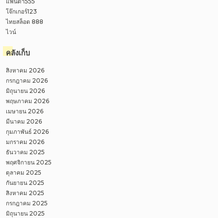
แพนด้า555
โจ๊กเกอร์123
ไทยสล็อต 888
ไวน์
คลังเก็บ
สิงหาคม 2026
กรกฎาคม 2026
มิถุนายน 2026
พฤษภาคม 2026
เมษายน 2026
มีนาคม 2026
กุมภาพันธ์ 2026
มกราคม 2026
ธันวาคม 2025
พฤศจิกายน 2025
ตุลาคม 2025
กันยายน 2025
สิงหาคม 2025
กรกฎาคม 2025
มิถุนายน 2025