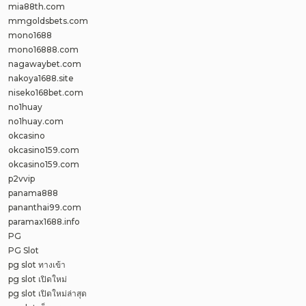
mia88th.com
mmgoldsbets.com
mono1688
mono16888.com
nagawaybet.com
nakoya1688.site
niseko168bet.com
no1huay
no1huay.com
okcasino
okcasino159.com
okcasino159.com
p2vvip
panama888
pananthai99.com
paramax1688.info
PG
PG Slot
pg slot ทางเข้า
pg slot เปิดใหม่
pg slot เปิดใหม่ล่าสุด