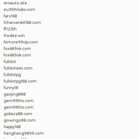
erisauto.site
eu369clubs.com
faro168
fcharoenkit168.com
ff123th
fiwdee.win
fortune99vip.com
fox689ok.com
fox689ok.com
fullslot
fullsloteiei.com
fullslotpg
fullslotpg168.com
funny18
gaojing888
gem99ths.com
gem99ths.com
gobaza88.com
gowingo88.com
happy168
hengheng9899.com