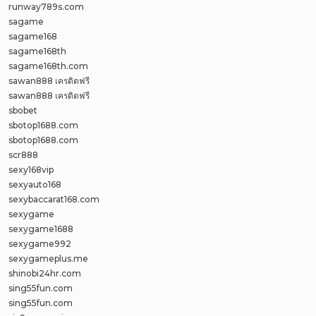
runway789s.com
sagame
sagame168
sagame168th
sagame168th.com
sawan888 เครดิตฟรี
sawan888 เครดิตฟรี
sbobet
sbotop1688.com
sbotop1688.com
scr888
sexy168vip
sexyauto168
sexybaccarat168.com
sexygame
sexygame1688
sexygame992
sexygameplus.me
shinobi24hr.com
sing55fun.com
sing55fun.com