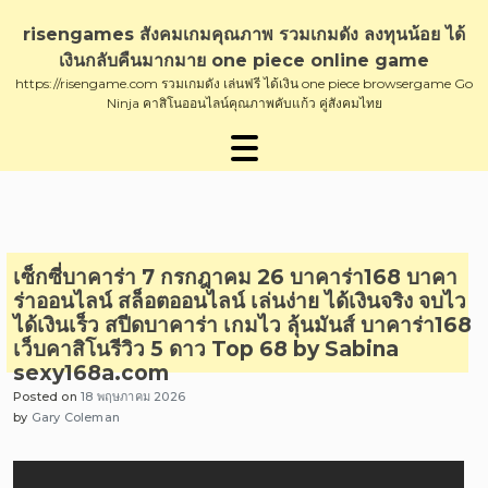
Skip
to
risengames สังคมเกมคุณภาพ รวมเกมดัง ลงทุนน้อย ได้
content
เงินกลับคืนมากมาย one piece online game
https://risengame.com รวมเกมดัง เล่นฟรี ได้เงิน one piece browsergame Go
Ninja คาสิโนออนไลน์คุณภาพคับแก้ว คู่สังคมไทย
เซ็กซี่บาคาร่า 7 กรกฎาคม 26 บาคาร่า168 บาคา
ร่าออนไลน์ สล็อตออนไลน์ เล่นง่าย ได้เงินจริง จบไว
ได้เงินเร็ว สปีดบาคาร่า เกมไว ลุ้นมันส์ บาคาร่า168
เว็บคาสิโนรีวิว 5 ดาว Top 68 by Sabina
sexy168a.com
Posted on
18 พฤษภาคม 2026
by
Gary Coleman