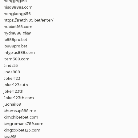
hengjing168
hiso8888s.com
hongkong456
https://sretthi99.bet/enter/
hubbet168.com
hydra888 สล็อต
ib888pro.bet
ib888pro.bet
infyplus888.com
item388.com
Jinda55
jinda888
Joker123
joker123auto
joker123th
Joker123th.com
judhai168
khumsup888.me
kimchibetbet.com
kingromans789.com
kingxxxbet123.com
kiss918