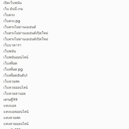
เปิดเว็บพนัน
เว็บ มันนี่ เกม
เว็บตรง
เว็บตรง pg
เว็บตรงไม่ผ่านเอเย่นต์
เว็บตรงไม่ผ่านเอเย่นต์เปิดใหม่
เว็บตรงไม่ผ่านเอเย่นต์เปิดใหม่
เว็บบาคาร่า
เว็บพนัน
เว็บพนันออนไลน์
เว็บสล็อต
เว็บสล็อต pg
เว็บสล็อตอันดับ1
เว็บหวยสด
เว็บหวยออนไลน์
เว็บหวยฮานอย
เศรษฐี99
แทงบอล
แทงบอลออนไลน์
แทงหวยสด
แทงหวยออนไลน์