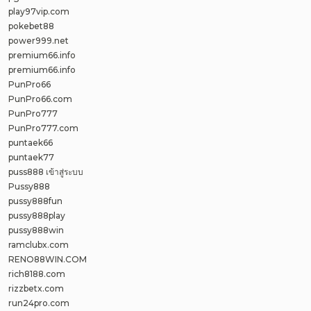
play97vip.com
pokebet88
power999.net
premium66.info
premium66.info
PunPro66
PunPro66.com
PunPro777
PunPro777.com
puntaek66
puntaek77
puss888 เข้าสู่ระบบ
Pussy888
pussy888fun
pussy888play
pussy888win
ramclubx.com
RENO88WIN.COM
rich8188.com
rizzbetx.com
run24pro.com