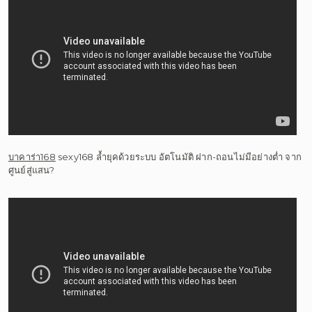
บาคาร่า168
sexy168 ล้ำยุคด้วยระบบ อัตโนมัติ ฝาก-ถอน​ไม่มีอย่างต่ำ จาก
ศูนย์สู่แสน?