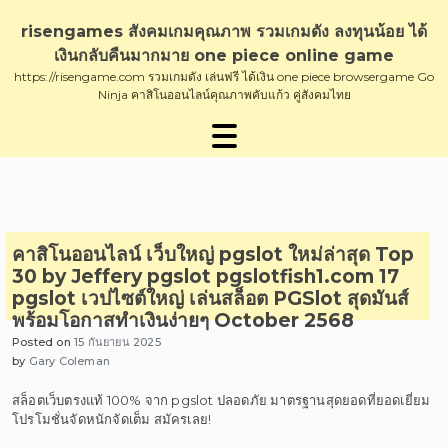
Skip
to
risengames สังคมเกมคุณภาพ รวมเกมดัง ลงทุนน้อย ได้
content
เงินกลับคืนมากมาย one piece online game
https://risengame.com รวมเกมดัง เล่นฟรี ได้เงิน one piece browsergame Go
Ninja คาสิโนออนไลน์คุณภาพคับแก้ว คู่สังคมไทย
คาสิโนออนไลน์ เว็บใหญ่ pgslot ใหม่ล่าสุด Top
30 by Jeffery pgslot pgslotfish1.com 17
pgslot เวปไซต์ใหญ่ เล่นสล็อต PGSlot สุดมันส์
พร้อมโอกาสทำเงินง่ายๆ October 2568
Posted on
15 กันยายน 2025
by
Gary Coleman
สล็อตเว็บตรงแท้ 100% จาก pgslot ปลอดภัย มาตรฐานสุดยอดที่ยอดเยี่ยม
โปรโมชั่นจัดหนักจัดเต็ม สมัครเลย!