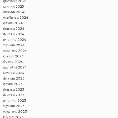
กุมภาพันธ์ 2025
มกราคม 2025
ธันวาคม 2024
พฤศจิกายน 2024
ตุลาคม 2024
กันยายน 2024
สิงหาคม 2024
กรกฎาคม 2024
มิถุนายน 2024
พฤษภาคม 2024
เมษายน 2024
มีนาคม 2024
กุมภาพันธ์ 2024
มกราคม 2024
ธันวาคม 2023
ตุลาคม 2023
กันยายน 2023
สิงหาคม 2023
กรกฎาคม 2023
มิถุนายน 2023
พฤษภาคม 2023
เมษายน 2023