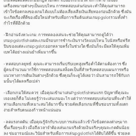
เครื่องหมายต่างๆเป็นแบบไหน การทดสอบเล่นก่อนจะทำให้คุณสามารถ
เข้าใจข้อตกลงของเกมได้แบบไม่ต้องเสี่ยงเสียเงินเสียทองก่อนอีกด้วย ซึ่งมัน
จะเกิดเรื่องที่ดีของมือใหม่สำหรับเพื่อการเริ่มต้นเล่นเกมpgslotรวมทั้งทำ
กำไรที่ดีอีกด้วย
• ฝึกอ่านจังหวะเกม: การทดลองเล่นจะช่วยให้คุณสามารถดูได้ว่า
เกมpgslotfishแต่ละเกมมีรอบการชำระเงินรางวัลแบบไหน โบนัสหรือฟรีส
ปินของแต่ละเกมpgslotออกหลายครั้งในช่วงใด ซึ่งมันก็จะมีผลให้คุณเพิ่ม
เบทได้อย่างแม่นยำเพิ่มมากขึ้น
• ทดสอบกลยุทธ์: คุณจะสามารถเริ่มปรับเบทสูงหรือต่ำได้ตามต้องการ ซึ่ง
ผู้คนจำนวนมากใช้การทดสอบเล่นสล็อตเป็นที่สำหรับทดสอบแผนการหรือ
แนวทางการเดินเงินต่างๆอีกด้วย ซึ่งคุณก็จะดูได้เลยว่า มันสามารถใช้กับเก
มนั้นๆได้ผลหรือเปล่า
• เลือกเกมให้สมควร: เมื่อคุณเข้ามาเล่นPgslotfishหนแรก ปัญหาที่คุณจะ
เจอเลยก็คือ ไม่เคยรู้ว่าจะเล่นเกมอะไร แต่ว่าการทดสอบเล่นก่อนที่จะทำให้
ท่านเลือกเกมที่เหมาะสมได้มากขึ้น ช่วยคัดเลือกเกมที่ชื่นชอบรวมทั้งแตก
ง่ายสำหรับตนเองก้าวหน้าแน่นอน
• ลดแรงกดดัน: เมื่อคุณรู้จักกับระบบการเล่นแล้ว เข้าใจข้อตกลงต่างๆมาก
ขึ้นเรื่อยๆแล้ว เมื่อถึงเวลาจำต้องเล่นเกมจริงด้วยเงินจริงๆคุณจะกดดันน้อย
ลง ข่มอารมณ์และวินัยสำหรับเพื่อการเล่นpgslotfishได้ดิบได้ดีขึ้น ช่วยลด