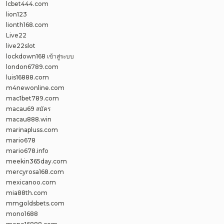
lcbet444.com
lion123
lionth168.com
Live22
live22slot
lockdown168 เข้าสู่ระบบ
london6789.com
luis16888.com
m4newonline.com
mac1bet789.com
macau69 สมัคร
macau888.win
marinapluss.com
mario678
mario678.info
meekin365day.com
mercyrosa168.com
mexicanoo.com
mia88th.com
mmgoldsbets.com
mono1688