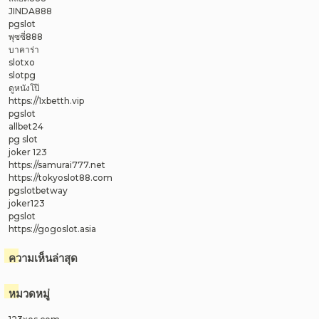
JINDA888
pgslot
พุซซี่888
บาคาร่า
slotxo
slotpg
ดูหนังโป๊
https://1xbetth.vip
pgslot
allbet24
pg slot
joker 123
https://samurai777.net
https://tokyoslot88.com
pgslotbetway
joker123
pgslot
https://gogoslot.asia
ความเห็นล่าสุด
หมวดหมู่