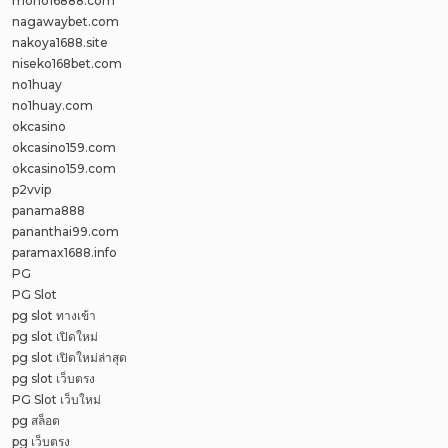
mono16888.com
nagawaybet.com
nakoya1688.site
niseko168bet.com
no1huay
no1huay.com
okcasino
okcasino159.com
okcasino159.com
p2vvip
panama888
pananthai99.com
paramax1688.info
PG
PG Slot
pg slot ทางเข้า
pg slot เปิดใหม่
pg slot เปิดใหม่ล่าสุด
pg slot เว็บตรง
PG Slot เว็บใหม่
pg สล็อต
pg เว็บตรง