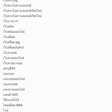
เว็บตรง pg
เว็บตรงไม่ผ่านเอเย่นต์
เว็บตรงไม่ผ่านเอเย่นต์เปิดใหม่
เว็บตรงไม่ผ่านเอเย่นต์เปิดใหม่
เว็บบาคาร่า
เว็บพนัน
เว็บพนันออนไลน์
เว็บสล็อต
เว็บสล็อต pg
เว็บสล็อตอันดับ1
เว็บหวยสด
เว็บหวยออนไลน์
เว็บหวยฮานอย
เศรษฐี99
แทงบอล
แทงบอลออนไลน์
แทงหวยสด
แทงหวยออนไลน์
แพนด้า555
โจ๊กเกอร์123
ไทยสล็อต 888
ไวน์