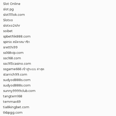
Slot Online
slot pg
slot1111ok.com
Slotxo
slotxo24hr
soibet
spbetflik888.com
spinix สมัครสมาชิก
sretthi99
ss168vip.com
ssc168.com
ssc915casino.com
ssgame666 เข้าสู่ระบบ ล่าสุด
starrich99.com
sudyod888s.com
sudyod888s.com
sunny9999club.com
tangtem168
temmax69
tia8kingbet.com
tkbpgg.com