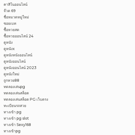
คาสิโนออนไลน์
จ๊วด 69
ชื่อหมวดหมู่ใหม่
ซอยเบท
ซื้อหวยสด
ซื้อหวยออนไลน์ 24
ดูหนัง
ดูหนังx
ดูหนังหนังออนไลน์
ดูหนังออนไลน์
ดูหนังออนไลน์ 2023
ดูหนังใหม่
ถูกหวย88
ทดลองเล่นpg
ทดลองเล่นสล็อต
ทดลองเล่นสล็อต PG เว็บตรง
ทะเบียนรถสวย
ทางเข้า pg
ทางเข้า pg slot
ทางเข้า Sexy168
ทางเข้าpg