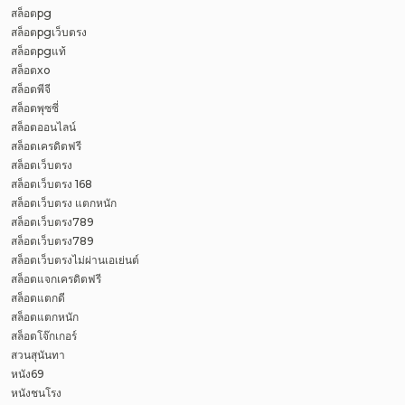
สล็อตpg
สล็อตpgเว็บตรง
สล็อตpgแท้
สล็อตxo
สล็อตพีจี
สล็อตพุซซี่
สล็อตออนไลน์
สล็อตเครดิตฟรี
สล็อตเว็บตรง
สล็อตเว็บตรง 168
สล็อตเว็บตรง แตกหนัก
สล็อตเว็บตรง789
สล็อตเว็บตรง789
สล็อตเว็บตรงไม่ผ่านเอเย่นต์
สล็อตแจกเครดิตฟรี
สล็อตแตกดี
สล็อตแตกหนัก
สล็อตโจ๊กเกอร์
สวนสุนันทา
หนัง69
หนังชนโรง