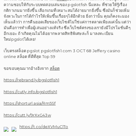
ความชอบให้กับระบบทดสอบเล่นของ pgslotfish นี่แหละ ที่ช่วยให้รู้เรื่อง
กติกาเกมมากยิ่งขึ้น เลือกเกมที่เหมาะสมได้ง่ายมากยิ่งขึ้น ซึ่งมันก็ช่วยเพิ่ม
จังหวะในการได้กำไรให้เพิ่มขึ้นเรื่อยๆได้อีกด้วย ยิ่งกว่านั้น คุณก็คงจะมอง
เห็นแล้วว่า การคืนยอดเสียของเว็บไซต์ไม่ใช่แค่การตลาดเพียงแค่นั้น แต่ว่า
มันคือการทำเพื่อผู้เล่นอย่างแท้จริง ซึ่งเว็บไซต์ตรงของเรายังมีโปรโมชั่นดีๆ
อีกเยอะ ถ้าเกิดคุณไม่ได้อยากพลาดสิทธิพิเศษล่ะก็ มาลงทะเบียน
ใหม่pgslotได้เลย!
เว็บตรงสล็อต pgslot pgslotfish1.com 3 OCT 68 Jeffery casino
online สล็อต ที่ดีที่สุด Top 59
ขอขอบคุณมากอ้างอิงจาก
สล็อต
https://rebrand.ly/pgslotfish1
https://cutly.info/pgslotfish1
https://shorturl.asia/Rm5Sf
https://cutt.ly/9rXxG43w
https://t.co/deXVMuClTo