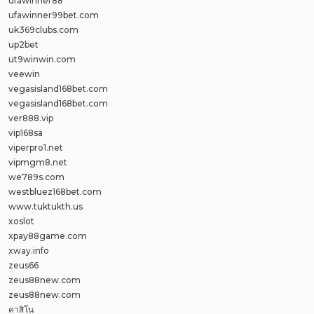
ufawinner88
ufawinner99bet.com
uk369clubs.com
up2bet
ut9winwin.com
veewin
vegasisland168bet.com
vegasisland168bet.com
ver888.vip
vip168sa
viperpro1.net
vipmgm8.net
we789s.com
westbluez168bet.com
www.tuktukth.us
xoslot
xpay88game.com
xway.info
zeus66
zeus88new.com
zeus88new.com
คาสิโน