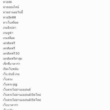
หวยสด
หวยออนไลน์
หวยฮานอยวันนี้
หวยฮิต88
หาเว็บสล็อต
เกมยิงปลา
เกมยูฟ่า
เกมสล็อต
เครดิตฟรี
เครดิตฟรี
เครดิตฟรี 50
เครดิตฟรีล่าสุด
เซ็กซี่บาคาร่า
เปิดเว็บพนัน
เว็บ มันนี่ เกม
เว็บตรง
เว็บตรง pg
เว็บตรงไม่ผ่านเอเย่นต์
เว็บตรงไม่ผ่านเอเย่นต์เปิดใหม่
เว็บตรงไม่ผ่านเอเย่นต์เปิดใหม่
เว็บบาคาร่า