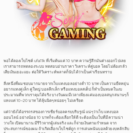
พอได้ลองเว็บไซต์ ufa11k ที่เริ่มต้นแค่ 10 บาท ความรู้สึกมันต่างออกไปเลย
เราสามารถทดลองระบบ ทดสอบอ่านราคา วิเคราะห์คู่บอล โดยไม่ต้องกลัว
เสียเงินเยอะแยะ ต่อให้วิเคราะห์พลาดก็นับได้ว่าเป็นค่าเรียนทราบ
สิ่งหนึ่งที่ผมชอบมากมายจากเว็บแทงบอลอย่างต่ำ 10 บาท เป็นความยืดหยุ่น
อยากแทงคู่เล็ก คู่ใหญ่ บอลลีกเล็ก หรือแทงบอลสเต็ป ก็ทำเป็นหมดในงบ
ประมาณที่พวกเราคุมได้จริง บางวันผมมีเวลาเพียงแค่มองบอลสนุกสนานๆก็
แทงแค่ 10–20 บาท ได้ลุ้นนิดๆหน่อยๆ ไม่เครียด
แต่ว่ายังได้อรรถรสของการเชียร์บอลครบบริบรูณ์ แน่ๆว่าเว็บ แทงบอล
ออนไลน์ อย่างน้อย 10 บาทก็จะต้องเลือกให้ดี จะต้องเป็นเว็บที่มีความน่า
วางใจ เปิดมานาน มีรีวิวจากผู้เล่นจริง และก็จ่ายเงินตามกำหนด จาก
ประสบการณ์ของผม ถ้าเกิดเลือกเว็บไซต์ถูก การเล่นพนันบอลด้วยงบหลักสิบ