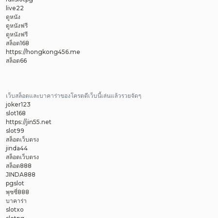
live22
ดูหนัง
ดูหนังฟรี
ดูหนังฟรี
สล็อต168
https://hongkong456.me
สล็อต66
เว็บสล็อตและบาคาร่าของโครตดีเว็บนี้เล่นแล้วรวยจัดๆ
joker123
slot168
https://jin55.net
slot99
สล็อตเว็บตรง
jinda44
สล็อตเว็บตรง
สล็อต888
JINDA888
pgslot
พุซซี่888
บาคาร่า
slotxo