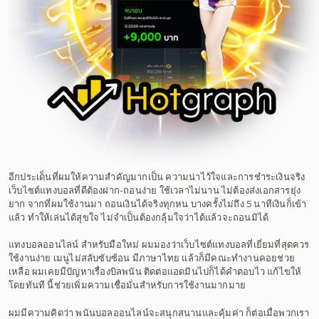
อีกประเด็นที่ผมให้ความสำคัญมากเป็น ความน่าไว้ใจและการชำระเงินจริง
เว็บไซต์แทงบอลที่ดีต้องฝาก-ถอนง่าย ใช้เวลาไม่นาน ไม่ต้องส่งเอกสารยุ่ง
ยาก จากที่ผมใช้งานมา ถอนเงินได้จริงทุกหน บางครั้งไม่ถึง 5 นาทีเงินก็เข้า
แล้ว ทำให้เล่นได้สุขใจ ไม่จำเป็นต้องกลุ้มใจว่าได้แล้วจะถอนมิได้
แทงบอลออนไลน์ สำหรับมือใหม่ ผมมองว่าเว็บไซต์แทงบอลที่เยี่ยมที่สุดควร
ใช้งานง่าย เมนูไม่สลับซับซ้อน มีภาษาไทย แล้วก็มีคณะทำงานคอยช่วย
เหลือ ผมเคยมีปัญหาเรื่องบิลพนัน ติดต่อแอดมินไปก็ได้คำตอบไว แก้ไขให้
โดยทันที นี้ช่วยเพิ่มความเชื่อมั่นสำหรับการใช้งานมากมาย
ผมมีความคิดว่า พนันบอลออนไลน์จะสนุกสนานและคุ้มค่า ก็ต่อเมื่อพวกเรา