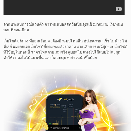
จากประสบการณ์ส่วนตัว การพนันบอลสดถือเป็นจุดแข็งมากมาย เว็บพนัน
บอลที่ยอดเยี่ยม
เว็บไซต์ ufa11k ที่ยอดเยี่ยมจะต้องมีระบบไหลลื่น อัปเดตราคาเร็ว ไม่ค้าง ไม่
ดีเลย์ ผมเคยเจอเว็บไซต์ที่กดแทงแล้วราคาหน่วง เสียอารมณ์สุดๆแต่เว็บไซต์
ที่ใช้อยู่ในตอนนี้ ราคาไหลตามเกมจริง ดูบอลไป แทงไปได้แบบไม่สะดุด
ทำให้ตกลงใจได้แม่นขึ้น และก็ควบคุมงบก้าวหน้าขึ้นด้วย