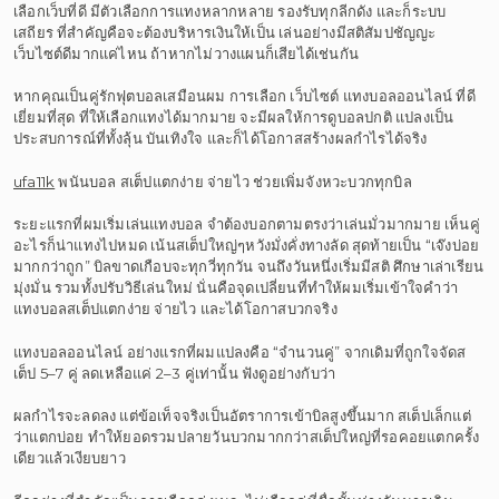
เลือกเว็บที่ดี มีตัวเลือกการแทงหลากหลาย รองรับทุกลีกดัง และก็ระบบ
เสถียร ที่สำคัญคือจะต้องบริหารเงินให้เป็น เล่นอย่างมีสติสัมปชัญญะ
เว็บไซต์ดีมากแค่ไหน ถ้าหากไม่วางแผนก็เสียได้เช่นกัน
หากคุณเป็นคู่รักฟุตบอลเสมือนผม การเลือก เว็บไซต์ แทงบอลออนไลน์ ที่ดี
เยี่ยมที่สุด ที่ให้เลือกแทงได้มากมาย จะมีผลให้การดูบอลปกติ แปลงเป็น
ประสบการณ์ที่ทั้งลุ้น บันเทิงใจ และก็ได้โอกาสสร้างผลกำไรได้จริง
ufa11k
พนันบอล สเต็ปแตกง่าย จ่ายไว ช่วยเพิ่มจังหวะบวกทุกบิล
ระยะแรกที่ผมเริ่มเล่นแทงบอล จำต้องบอกตามตรงว่าเล่นมั่วมากมาย เห็นคู่
อะไรก็น่าแทงไปหมด เน้นสเต็ปใหญ่ๆหวังมั่งคั่งทางลัด สุดท้ายเป็น “เจ๊งบ่อย
มากกว่าถูก” บิลขาดเกือบจะทุกวี่ทุกวัน จนถึงวันหนึ่งเริ่มมีสติ ศึกษาเล่าเรียน
มุ่งมั่น รวมทั้งปรับวิธีเล่นใหม่ นั่นคือจุดเปลี่ยนที่ทำให้ผมเริ่มเข้าใจคำว่า
แทงบอลสเต็ปแตกง่าย จ่ายไว และได้โอกาสบวกจริง
แทงบอลออนไลน์ อย่างแรกที่ผมแปลงคือ “จำนวนคู่” จากเดิมที่ถูกใจจัดส
เต็ป 5–7 คู่ ลดเหลือแค่ 2–3 คู่เท่านั้น ฟังดูอย่างกับว่า
ผลกำไรจะลดลง แต่ข้อเท็จจริงเป็นอัตราการเข้าบิลสูงขึ้นมาก สเต็ปเล็กแต่
ว่าแตกบ่อย ทำให้ยอดรวมปลายวันบวกมากกว่าสเต็ปใหญ่ที่รอคอยแตกครั้ง
เดียวแล้วเงียบยาว