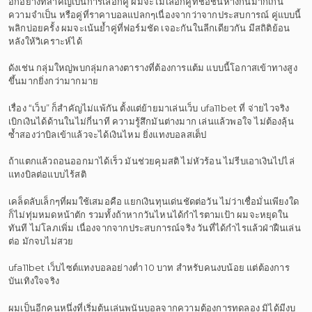
อีกอย่างที่สำคัญเป็นการเลือกคู่ ผมจะไม่เลือกคู่ที่ชื่อชั้นห่างกันมากเกิน
ความจำเป็น หรือคู่ที่ราคาบอลแปลกๆเนื่องจากว่าจากประสบการณ์ คู่แบบนี้
พลิกบ่อยครั้ง ผมจะเน้นย้ำคู่ที่ฟอร์มชัด เจอะกันในลีกเดียวกัน มีสถิติย้อน
หลังให้วิเคราะห์ได้
ดังเช่น กลุ่มใหญ่พบกลุ่มกลางตารางที่ต้องการแต้ม แบบนี้โอกาสเข้าทางสูง
ขึ้นมากยิ่งกว่ามากมาย
เรื่อง “เว็บ” ก็สำคัญไม่แพ้กัน ตั้งแต่ย้ายมาเล่นเว็บ ufa11bet ที่ จ่ายไวจริง
เบิกเงินได้ด้านในไม่กี่นาที ความรู้สึกมันต่างมาก เล่นแล้วพอใจ ไม่ต้องลุ้น
ซ้ำสองว่าบิลเข้าแล้วจะได้เงินไหม ยิ่งแทงบอลสเต็ป
ถ้าแตกแล้วถอนออกมาได้เร็ว มันช่วยคุมสติ ไม่หัวร้อน ไม่รีบเอาเงินไปไล่
แทงบิลต่อแบบไร้สติ
เคล็ดลับเล็กๆที่ผมใช้เสมอคือ แยกเงินทุนเด่นชัดต่อวัน ไม่ว่าเชื่อมั่นเพียงใด
ก็ไม่ทุ่มหมดหน้าตัก รวมทั้งถ้าหากวันไหนได้กำไรตามเป้า ผมจะหยุดใน
ทันที ไม่โลภเพิ่ม เนื่องจากจากประสบการณ์จริง วันที่ได้กำไรแล้วฝ่าฝืนเล่น
ต่อ มักจบไม่สวย
ufa11bet เว็บไซต์แทงบอลอย่างต่ำ 10 บาท สำหรับคนงบน้อย แต่ต้องการ
บันเทิงใจจริง
ผมเป็นอีกคนหนึ่งที่เริ่มต้นเล่นพนันบอลจากความต้องการทดลอง มิได้มีงบ