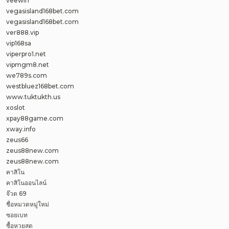
veewin
vegasisland168bet.com
vegasisland168bet.com
ver888.vip
vip168sa
viperpro1.net
vipmgm8.net
we789s.com
westbluez168bet.com
www.tuktukth.us
xoslot
xpay88game.com
xway.info
zeus66
zeus88new.com
zeus88new.com
คาสิโน
คาสิโนออนไลน์
จ๊วด 69
ชื่อหมวดหมู่ใหม่
ซอยเบท
ซื้อหวยสด