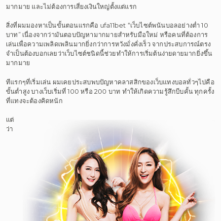
มากมาย และไม่ต้องการเสี่ยงเงินใหญ่ตั้งแต่แรก
สิ่งที่ผมมองหาเป็นขั้นตอนแรกคือ ufa11bet “เว็บไซต์พนันบอลอย่างต่ำ 10
บาท” เนื่องจากว่ามันตอบปัญหามากมายสำหรับมือใหม่ หรือคนที่ต้องการ
เล่นเพื่อความเพลิดเพลินมากยิ่งกว่าการหวังมั่งคั่งเร็ว จากประสบการณ์ตรง
จำเป็นต้องบอกเลยว่าเว็บไซต์ชนิดนี้ช่วยทำให้การเริ่มต้นง่ายดายมากยิ่งขึ้น
มากมาย
ทีแรกๆที่เริ่มเล่น ผมเคยประสบพบปัญหาคลาสสิกของเว็บแทงบอลทั่วๆไปคือ
ขั้นต่ำสูง บางเว็บเริ่มที่ 100 หรือ 200 บาท ทำให้เกิดความรู้สึกบีบคั้น ทุกครั้ง
ที่แทงจะต้องคิดหนัก
แต่
ว่า