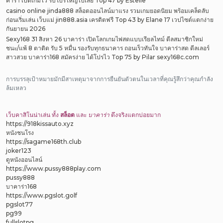
คาร่า เปิดเกมไว รับโปรใหญ่ไปเลย Top 47 by Estelle
casino online jinda888 สล็อตออนไลน์มาแรง รวมเกมยอดนิยม พร้อมเคล็ดลับ
ก่อนเริ่มเล่น เว็บแม่ jin888.asia เครดิตฟรี Top 43 by Elane 17 เวปไซต์แตกง่าย
กันยายน 2026
Sexy168 31 สิงหา 26 บาคาร่า เปิดโลกเกมไพ่สดแบบเรียลไทม์ ดีลสมาชิกใหม่
ชนะ/แพ้ 8 ตาติด รับ 5 หมื่น รองรับทุกธนาคาร ถอนเร็วทันใจ บาคาร่าสด ดีลเลอร์
สาวสวย บาคาร่า168 สมัครง่าย ได้โปรไว Top 75 by Pilar sexy168c.com
การบรรลุเป้าหมายมักมีสาเหตุมาจากการยืนยันตัวตนในเวลาที่คุณรู้สึกว่าคุณกำลัง
ล้มเหลว
เว็บคาสิโนน่าเล่น ทั้ง
สล็อต
และ
บาคาร่า
ตึงจริงแตกบ่อยมาก
https://918kissauto.xyz
หนังชนโรง
https://sagame168th.club
joker123
ดูหนังออนไลน์
https://www.pussy888play.com
pussy888
บาคาร่า168
https://www.pgslot.golf
pgslot77
pg99
fullslotpg