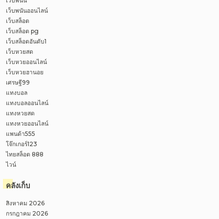
เว็บพนัน
เว็บพนันออนไลน์
เว็บสล็อต
เว็บสล็อต pg
เว็บสล็อตอันดับ1
เว็บหวยสด
เว็บหวยออนไลน์
เว็บหวยฮานอย
เศรษฐี99
แทงบอล
แทงบอลออนไลน์
แทงหวยสด
แทงหวยออนไลน์
แพนด้า555
โจ๊กเกอร์123
ไทยสล็อต 888
ไวน์
คลังเก็บ
สิงหาคม 2026
กรกฎาคม 2026