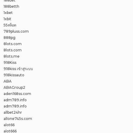
188bet
188betth
1xbet
1xbit
55สล็อต
789pluss.com
888pg
8lots.com
8lots.com
8lots.me
918Kiss
918kiss เข้าสู่ระบบ
918kissauto
ABA
ABAGroup2
aden168ss.com
adm789.info
adm789.info
allbet24hr
allone745s.com
alot66
alot666