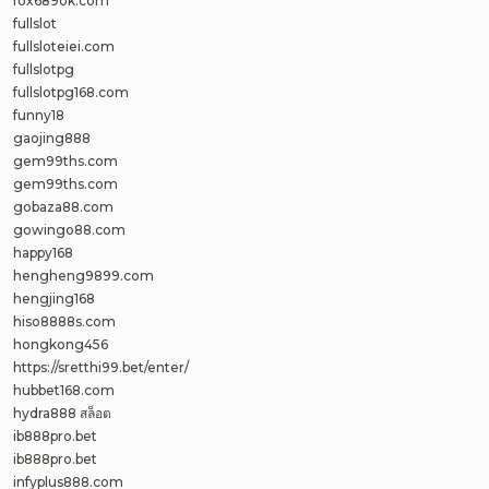
fox689ok.com
fullslot
fullsloteiei.com
fullslotpg
fullslotpg168.com
funny18
gaojing888
gem99ths.com
gem99ths.com
gobaza88.com
gowingo88.com
happy168
hengheng9899.com
hengjing168
hiso8888s.com
hongkong456
https://sretthi99.bet/enter/
hubbet168.com
hydra888 สล็อต
ib888pro.bet
ib888pro.bet
infyplus888.com