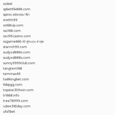
soibet
spbetflik888.com
spinix สมัครสมาชิก
sretthi99
ss168vip.com
ssc168.com
ssc915casino.com
ssgame666 เข้าสู่ระบบ ล่าสุด
starrich99.com
sudyod888s.com
sudyod888s.com
sunny9999club.com
tangtem168
temmax69
tia8kingbet.com
tkbpgg.com
topstar359win.com
tr1688.info
tree78999.com
udee365day.com
ufa11bet