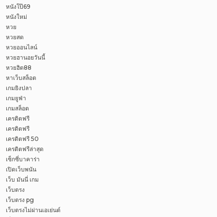
หนังโป๊69
หนังใหม่
หวย
หวยสด
หวยออนไลน์
หวยฮานอยวันนี้
หวยฮิต88
หาเว็บสล็อต
เกมยิงปลา
เกมยูฟ่า
เกมสล็อต
เครดิตฟรี
เครดิตฟรี
เครดิตฟรี 50
เครดิตฟรีล่าสุด
เซ็กซี่บาคาร่า
เปิดเว็บพนัน
เว็บ มันนี่ เกม
เว็บตรง
เว็บตรง pg
เว็บตรงไม่ผ่านเอเย่นต์