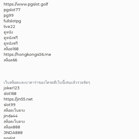
https://www.pgslot.golf
pgslot77
pg99
fullslotpg
live22
ดูหนัง
ดูหนังฟรี
ดูหนังฟรี
สล็อต168
https://hongkong456.me
สล็อต66
เว็บสล็อตและบาคาร่าของโครตดีเว็บนี้เล่นแล้วรวยจัดๆ
joker123
slot168
https://jin55.net
slot99
สล็อตเว็บตรง
jinda44
สล็อตเว็บตรง
สล็อต888
JINDA888
pgslot