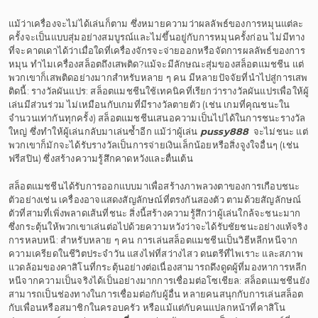
แม้ว่าเครื่องจะไม่ได้เล่นก็ตาม ซึ่งหมายความว่าผลลัพธ์ของการหมุนแต่ละ
ครั้งจะเป็นแบบสุ่มอย่างสมบูรณ์และไม่ขึ้นอยู่กับการหมุนครั้งก่อน ไม่มีทาง
ที่จะคาดเดาได้ว่าเมื่อใดที่เครื่องจักรจะจ่ายออกหรือจัดการผลลัพธ์ของการ
หมุน ทำไมเครื่องสล็อตถึงเสพติด?แม้จะมีลักษณะสุ่มของสล็อตแมชชีน แต่
พวกเขาก็เสพติดอย่างมากสำหรับหลาย ๆ คน มีหลายปัจจัยที่นำไปสู่การเสพ
ติดนี้: รางวัลผันแปร: สล็อตแมชชีนใช้เทคนิคที่เรียกว่ารางวัลผันแปรเพื่อให้ผู้
เล่นมีส่วนร่วม ไม่เหมือนกับเกมที่มีรางวัลตายตัว (เช่น เกมที่คุณชนะใน
จำนวนเท่ากันทุกครั้ง) สล็อตแมชชีนเสนอความเป็นไปได้ในการชนะรางวัล
ใหญ่ ซึ่งทำให้ผู้เล่นกลับมาเล่นซ้ำอีก แม้ว่าผู้เล่น
pussy888
จะไม่ชนะ แต่
พวกเขาก็มักจะได้รับรางวัลเป็นการจ่ายเงินเล็กน้อยหรือสิ่งจูงใจอื่นๆ (เช่น
ฟรีสปิน) ซึ่งสร้างความรู้สึกคาดหวังและตื่นเต้น
สล็อตแมชชีนได้รับการออกแบบมาเพื่อสร้างภาพลวงตาของการเกือบชนะ
ตัวอย่างเช่น เครื่องอาจแสดงสัญลักษณ์ที่ตรงกันสองตัว ตามด้วยสัญลักษณ์
ตัวที่สามที่เพิ่งพลาดเส้นที่ชนะ สิ่งนี้สร้างความรู้สึกว่าผู้เล่นใกล้จะชนะมาก
ซึ่งกระตุ้นให้พวกเขาเล่นต่อไปด้วยความหวังว่าจะได้รับชัยชนะอย่างแท้จริง
การหลบหนี: สำหรับหลาย ๆ คน การเล่นสล็อตแมชชีนเป็นวิธีหลีกหนีจาก
ความเครียดในชีวิตประจำวัน แสงไฟที่สว่างไสว ดนตรีที่ไพเราะ และสภาพ
แวดล้อมของคาสิโนที่กระตุ้นอย่างต่อเนื่องสามารถดึงดูดผู้ที่มองหาการหลีก
หนีจากความเป็นจริงได้เป็นอย่างมากการเชื่อมต่อโซเชียล: สล็อตแมชชีนยัง
สามารถเป็นช่องทางในการเชื่อมต่อกับผู้อื่น หลายคนสนุกกับการเล่นสล็อต
กับเพื่อนหรือสมาชิกในครอบครัว หรือแม้แต่กับคนแปลกหน้าที่คาสิโน