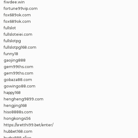
fiwdee.win
fortune99vip.com
fox689ok.com
fox689ok.com
fullslot
fullsloteiei.com
fullslotpg
fullslotpg168.com
funny18
gaojing888
gem99ths.com
gem99ths.com
gobaza88.com
gowingo88.com
happy168
hengheng9899.com
hengjing168
hiso8888s.com
hongkong456
https://sretthi99.bet/enter/
hubbet168.com
hydra888 สล็อต