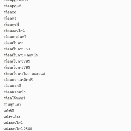
สล็อตpgแท้
สล็อตxo
สล็อตพีจี
สล็อตพุซซี่
สล็อตออนไลน์
สล็อตเครดิตฟรี
สล็อตเว็บตรง
สล็อตเว็บตรง 168
สล็อตเว็บตรง แตกหนัก
สล็อตเว็บตรง789
สล็อตเว็บตรง789
สล็อตเว็บตรงไม่ผ่านเอเย่นต์
สล็อตแจกเครดิตฟรี
สล็อตแตกดี
สล็อตแตกหนัก
สล็อตโจ๊กเกอร์
สวนสุนันทา
หนัง69
หนังชนโรง
หนังออนไลน์
หนังออนไลน์ 2566