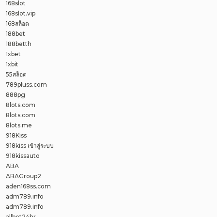
168slot
168slot.vip
168สล็อต
188bet
188betth
1xbet
1xbit
55สล็อต
789pluss.com
888pg
8lots.com
8lots.com
8lots.me
918Kiss
918kiss เข้าสู่ระบบ
918kissauto
ABA
ABAGroup2
aden168ss.com
adm789.info
adm789.info
allbet24hr