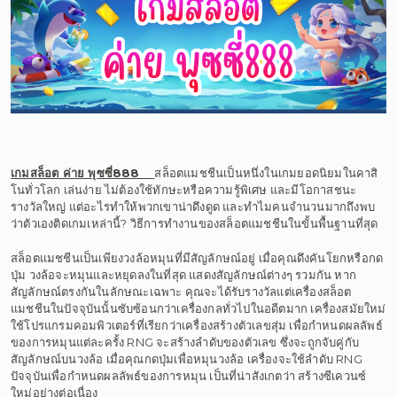
เกมสล็อต ค่าย พุซซี่888
สล็อตแมชชีนเป็นหนึ่งในเกมยอดนิยมในคาสิ
โนทั่วโลก เล่นง่าย ไม่ต้องใช้ทักษะหรือความรู้พิเศษ และมีโอกาสชนะ
รางวัลใหญ่ แต่อะไรทำให้พวกเขาน่าดึงดูด และทำไมคนจำนวนมากถึงพบ
ว่าตัวเองติดเกมเหล่านี้? วิธีการทำงานของสล็อตแมชชีนในขั้นพื้นฐานที่สุด
สล็อตแมชชีนเป็นเพียงวงล้อหมุนที่มีสัญลักษณ์อยู่ เมื่อคุณดึงคันโยกหรือกด
ปุ่ม วงล้อจะหมุนและหยุดลงในที่สุด แสดงสัญลักษณ์ต่างๆ รวมกัน หาก
สัญลักษณ์ตรงกันในลักษณะเฉพาะ คุณจะได้รับรางวัลแต่เครื่องสล็อต
แมชชีนในปัจจุบันนั้นซับซ้อนกว่าเครื่องกลทั่วไปในอดีตมาก เครื่องสมัยใหม่
ใช้โปรแกรมคอมพิวเตอร์ที่เรียกว่าเครื่องสร้างตัวเลขสุ่ม เพื่อกำหนดผลลัพธ์
ของการหมุนแต่ละครั้ง RNG จะสร้างลำดับของตัวเลข ซึ่งจะถูกจับคู่กับ
สัญลักษณ์บนวงล้อ เมื่อคุณกดปุ่มเพื่อหมุนวงล้อ เครื่องจะใช้ลำดับ RNG
ปัจจุบันเพื่อกำหนดผลลัพธ์ของการหมุน เป็นที่น่าสังเกตว่า สร้างซีเควนซ์
ใหม่อย่างต่อเนื่อง