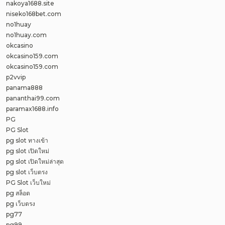
nakoya1688.site
niseko168bet.com
no1huay
no1huay.com
okcasino
okcasino159.com
okcasino159.com
p2vvip
panama888
pananthai99.com
paramax1688.info
PG
PG Slot
pg slot ทางเข้า
pg slot เปิดใหม่
pg slot เปิดใหม่ล่าสุด
pg slot เว็บตรง
PG Slot เว็บใหม่
pg สล็อต
pg เว็บตรง
pg77
pg99