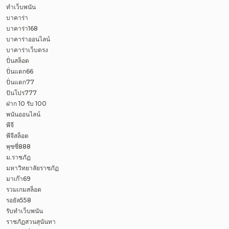
ทำเว็บพนัน
บาคาร่า
บาคาร่า168
บาคาร่าออนไลน์
บาคาร่าเว็บตรง
ปั่นสล็อต
ปั่นแตก66
ปั่นแตก77
ปันโปร777
ฝาก 10 รับ 100
พนันออนไลน์
พีจี
พีจีสล็อต
พุซซี่888
ม.ราชภัฏ
มหาวิทยาลัยราชภัฏ
มาเก๊า69
รวมเกมสล็อต
รอยัล558
รับทำเว็บพนัน
ราชภัฏสวนสุนันทา