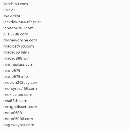
lionth168.com
Live22
live22slot
lockdown168 เข้าสู่ระบบ
london6789.com
luis16888.com
m4newonline.com
mac1bet789.com
macau69 สมัคร
macau888.win
marinapluss.com
mario678
mario678.info
meekin365day.com
mercyrosa168.com
mexicanoo.com
mia88th.com
mmgoldsbets.com
mono1688
mono16888.com
nagawaybet.com