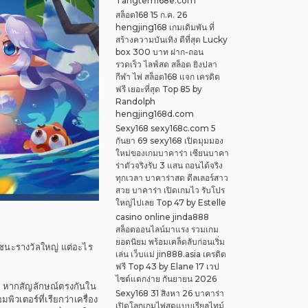
Tangtem168e.com
สล็อต168 15 ก.ค. 26
hengjing168 เกมเดิมพัน ที่
สร้างความบันเทิง ดีที่สุด Lucky
box 300 บาท ฝาก-ถอน
รวดเร็ว ไลฟ์สด สล็อต ยิงปลา
กีฬา ไพ่ สล็อต168 แจก เครดิต
ฟรี เยอะที่สุด Top 85 by
Randolph
hengjing168d.com
Sexy168 sexy168c.com 5
กันยา 69 sexy168 เปิดมุมมอง
ใหม่ของเกมบาคาร่า เซียนบาคา
ร่าตัวจริงรับ 3 แสน ถอนได้จริง
ทุกเวลา บาคาร่าสด ดีลเลอร์สาว
สวย บาคาร่า เปิดเกมไว รับโปร
ใหญ่ไปเลย Top 47 by Estelle
casino online jinda888
สล็อตออนไลน์มาแรง รวมเกม
ยอดนิยม พร้อมเคล็ดลับก่อนเริ่ม
สชนะรางวัลใหญ่ แต่อะไร
เล่น เว็บแม่ jin888.asia เครดิต
ฟรี Top 43 by Elane 17 เวป
ไซต์แตกง่าย กันยายน 2026
ัน หากสัญลักษณ์ตรงกันใน
Sexy168 31 สิงหา 26 บาคาร่า
วเตอร์ที่เรียกว่าเครื่อง
เปิดโลกเกมไพ่สดแบบเรียลไทม์