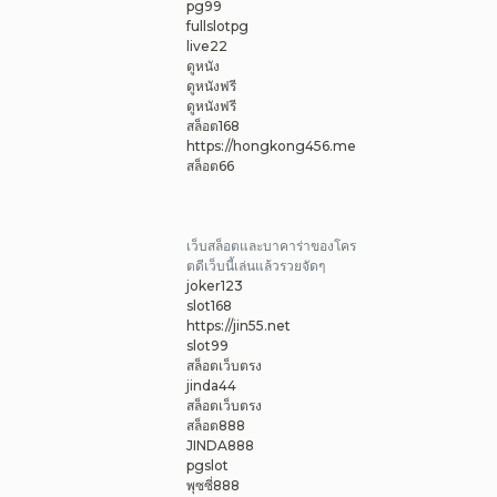
pg99
fullslotpg
live22
ดูหนัง
ดูหนังฟรี
ดูหนังฟรี
สล็อต168
https://hongkong456.me
สล็อต66
เว็บสล็อตและบาคาร่าของโคร
ตดีเว็บนี้เล่นแล้วรวยจัดๆ
joker123
slot168
https://jin55.net
slot99
สล็อตเว็บตรง
jinda44
สล็อตเว็บตรง
สล็อต888
JINDA888
pgslot
พุซซี่888