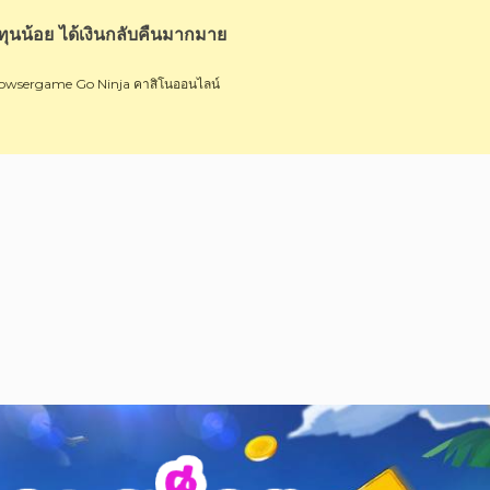
นน้อย ได้เงินกลับคืนมากมาย
 browsergame Go Ninja คาสิโนออนไลน์