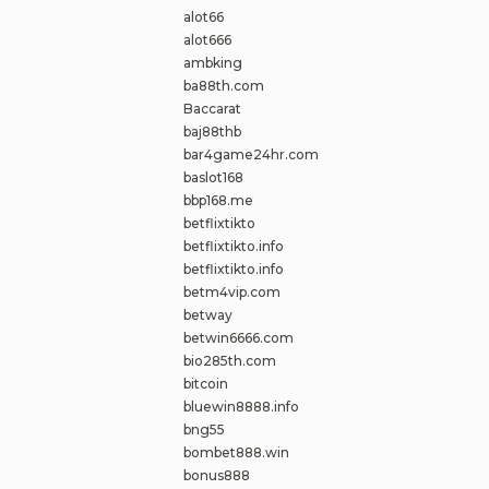
alot66
alot666
ambking
ba88th.com
Baccarat
baj88thb
bar4game24hr.com
baslot168
bbp168.me
betflixtikto
betflixtikto.info
betflixtikto.info
betm4vip.com
betway
betwin6666.com
bio285th.com
bitcoin
bluewin8888.info
bng55
bombet888.win
bonus888