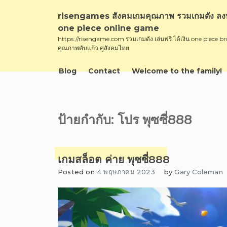
Skip
to
risengames สังคมเกมคุณภาพ รวมเกมดัง ลงทุ
content
one piece online game
https://risengame.com รวมเกมดัง เล่นฟรี ได้เงิน one piece
คุณภาพคับแก้ว คู่สังคมไทย
Blog
Contact
Welcome to the family!
ป้ายกำกับ:
โปร พุซซี่888
เกมสล็อต ค่าย พุซซี่888
Posted on
4 พฤษภาคม 2023
by
Gary Coleman