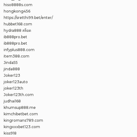
hiso8888s.com
hongkong456
https://sretthi99.bet/enter/
hubbet168.com
hydra888 สล็อต
ib888pro.bet
ib888pro.bet
infyplus888.com
item388.com
Jinda55
jinda888
Joker123
joker123auto
joker123th
Joker123th.com
judhai168
khumsup888.me
kimchibetbet.com
kingromans789.com
kingxxxbet123.com
kiss918