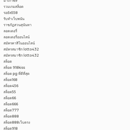
มาเก๊า69
รวมเกมสล็อต
รอยัล558
รับทำเว็บพนัน
ราชภัฏสวนสุนันทา
ลอตเตอรี่
ลอตเตอรี่ออนไลน์
สมัครคาสิโนออนไลน์
สมัครสมาชิก lotto432
สมัครสมาชิก lotto432
สล็อต
สล็อต 918kiss
สล็อต pg ที่ดีที่สุด
สล็อต168
สล็อต456
สล็อต55
สล็อต66
สล็อต666
สล็อต777
สล็อต888
สล็อต888เว็บตรง
สล็อต918