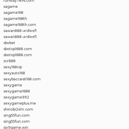
runway789s.com
sagame
sagame168
sagame168th
sagame168th.com
sawan888 เครดิตฟรี
sawan888 เครดิตฟรี
sbobet
sbotop1688.com
sbotop1688.com
scr888
sexy168vip
sexyauto168
sexybaccarat168.com
sexygame
sexygame1688
sexygame992
sexygameplus.me
shinobi24hr.com
sing55fun.com
sing55fun.com
six9game.win