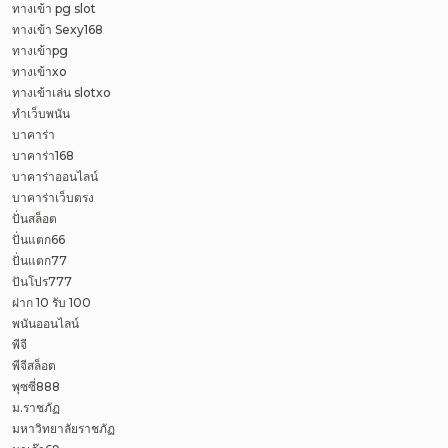
ทางเข้า pg slot
ทางเข้า Sexy168
ทางเข้าpg
ทางเข้าxo
ทางเข้าเล่น slotxo
ทำเว็บพนัน
บาคาร่า
บาคาร่า168
บาคาร่าออนไลน์
บาคาร่าเว็บตรง
ปั่นสล็อต
ปั่นแตก66
ปั่นแตก77
ปันโปร777
ฝาก 10 รับ 100
พนันออนไลน์
พีจี
พีจีสล็อต
พุซซี่888
ม.ราชภัฏ
มหาวิทยาลัยราชภัฏ