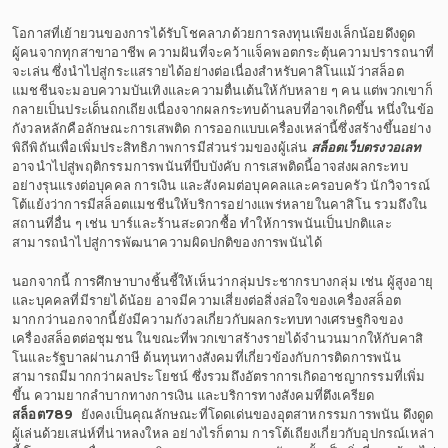
โอกาสที่เย้ายวนของการได้รับโชคลาภด้วยการลงทุนเพียงเล็กน้อยดึงดูด
ผู้คนจากทุกสาขาอาชีพ ความฝันที่จะคว้าแจ็คพอตกระตุ้นความปรารถนาที่
จะเล่น ซึ่งนำไปสู่กระแสรายได้อย่างต่อเนื่องสำหรับคาสิโนแม้ว่าสล็อต
แมชชีนจะมอบความบันเทิงและความตื่นเต้นให้กับหลาย ๆ คน แต่พวกเขาก็
กลายเป็นประเด็นถกเถียงเนื่องจากผลกระทบด้านลบที่อาจเกิดขึ้น หนึ่งในข้อ
กังวลหลักคือลักษณะการเสพติด การออกแบบเครื่องเหล่านี้ซึ่งสร้างขึ้นอย่าง
พิถีพิถันเพื่อเพิ่มประสิทธิภาพการมีส่วนร่วมของผู้เล่น
สล็อตเว็บตรงวอเลท
อาจนำไปสู่พฤติกรรมการพนันที่บีบบังคับ การเสพติดนี้อาจส่งผลกระทบ
อย่างรุนแรงต่อบุคคล การเงิน และสังคมต่อบุคคลและครอบครัว นักวิจารณ์
โต้แย้งว่าการมีสล็อตแมชชีนให้บริการอย่างแพร่หลายในคาสิโน รวมถึงใน
สถานที่อื่น ๆ เช่น บาร์และร้านสะดวกซื้อ ทำให้การพนันเป็นปกติและ
สามารถนำไปสู่การพัฒนาความผิดปกติของการพนันได้
นอกจากนี้ การศึกษาบางชิ้นชี้ให้เห็นว่ากลุ่มประชากรบางกลุ่ม เช่น ผู้สูงอายุ
และบุคคลที่มีรายได้น้อย อาจมีความเสี่ยงต่อสิ่งล่อใจของเครื่องสล็อต
มากกว่านอกจากนี้ยังมีความกังวลเกี่ยวกับผลกระทบทางเศรษฐกิจของ
เครื่องสล็อตต่อชุมชน ในขณะที่พวกเขาสร้างรายได้จำนวนมากให้กับคาสิ
โนและรัฐบาลผ่านภาษี ต้นทุนทางสังคมที่เกี่ยวข้องกับการติดการพนัน
สามารถมีมากกว่าผลประโยชน์ ซึ่งรวมถึงอัตราการเกิดอาชญากรรมที่เพิ่ม
ขึ้น ความยากลำบากทางการเงิน และบริการทางสังคมที่ตึงเครียด
สล็อต789
ยังคงเป็นคุณลักษณะที่โดดเด่นของอุตสาหกรรมการพนัน ดึงดูด
ผู้เล่นด้วยเสน่ห์ที่น่าหลงใหล อย่างไรก็ตาม การโต้เถียงเกี่ยวกับอุปกรณ์เหล่า