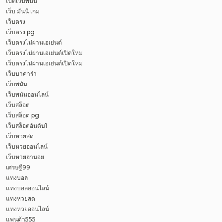
เปิดเว็บพนัน
เว็บ มันนี่ เกม
เว็บตรง
เว็บตรง pg
เว็บตรงไม่ผ่านเอเย่นต์
เว็บตรงไม่ผ่านเอเย่นต์เปิดใหม่
เว็บตรงไม่ผ่านเอเย่นต์เปิดใหม่
เว็บบาคาร่า
เว็บพนัน
เว็บพนันออนไลน์
เว็บสล็อต
เว็บสล็อต pg
เว็บสล็อตอันดับ1
เว็บหวยสด
เว็บหวยออนไลน์
เว็บหวยฮานอย
เศรษฐี99
แทงบอล
แทงบอลออนไลน์
แทงหวยสด
แทงหวยออนไลน์
แพนด้า555