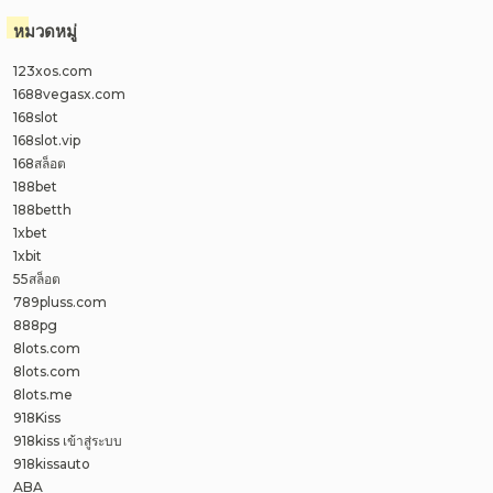
หมวดหมู่
123xos.com
1688vegasx.com
168slot
168slot.vip
168สล็อต
188bet
188betth
1xbet
1xbit
55สล็อต
789pluss.com
888pg
8lots.com
8lots.com
8lots.me
918Kiss
918kiss เข้าสู่ระบบ
918kissauto
ABA