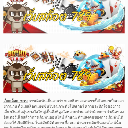
เว็บสล็อต 789
การเดิมพันเป็นงานว่างยอดฮิตของคนเราทั้งโลกมาเป็นเวลา
ยาวนาน ตั้งแต่สล็อตแมชชีนไปจนกระทั่งโป๊กเกอร์ ความระทึกใจของการ
เสี่ยงเงินเพื่อลุ้นรางวัลใหญ่เป็นสิ่งที่จูงใจหลายท่าน แต่ว่าด้วยการกำเนิดของ
อินเทอร์เน็ตแล้วก็การเดิมพันออนไลน์ ลักษณะด้านสังคมของการเดิมพันได้
ส่งผลให้เกิดมิติใหม่ ในสมัยดิจิทัลการเชื่อมต่อผ่านการเดิมพันออนไลน์นั้น