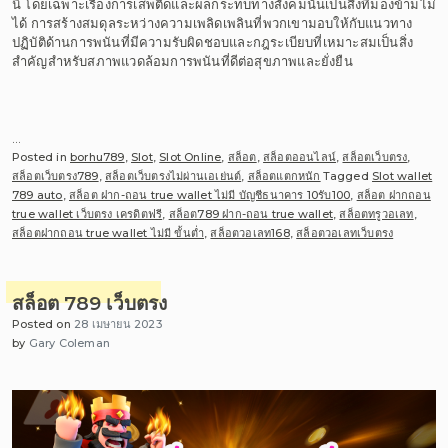
นี้ โดยเฉพาะเรื่องการเสพติดและผลกระทบทางสังคมนั้นเป็นสิ่งที่มองข้ามไม่
ได้ การสร้างสมดุลระหว่างความเพลิดเพลินที่พวกเขามอบให้กับแนวทาง
ปฏิบัติด้านการพนันที่มีความรับผิดชอบและกฎระเบียบที่เหมาะสมเป็นสิ่ง
สำคัญสำหรับสภาพแวดล้อมการพนันที่ดีต่อสุขภาพและยั่งยืน
…
Posted in
borhu789
,
Slot
,
Slot Online
,
สล็อต
,
สล็อตออนไลน์
,
สล็อตเว็บตรง
,
สล็อตเว็บตรง789
,
สล็อตเว็บตรงไม่ผ่านเอเย่นต์
,
สล็อตแตกหนัก
Tagged
Slot wallet
789 auto
,
สล็อต ฝาก-ถอน true wallet ไม่มี บัญชีธนาคาร 10รับ100
,
สล็อต ฝากถอน
true wallet เว็บตรง เครดิตฟรี
,
สล็อต789 ฝาก-ถอน true wallet
,
สล็อตทรูวอเลท
,
สล็อตฝากถอน true wallet ไม่มี ขั้นต่ำ
,
สล็อตวอเลท168
,
สล็อตวอเลทเว็บตรง
สล็อต 789 เว็บตรง
Posted on
28 เมษายน 2023
by
Gary Coleman