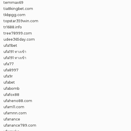
temmax69
tia8kingbet.com
tkbpgg.com
topstar359win.com
tr1688.info
tree78999.com
udee365day.com
ufa11bet
ufa191 ทางเข้า
ufa191 ทางเข้า
ufa77
ufa8997
ufa9r
ufabet
ufabomb
ufafox88
ufaheno88.com
ufam11.com
ufamnn.com
ufanance
ufanance789.com