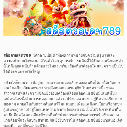
สล็อตวอเลท789
ได้กลายเป็นคำพ้องความหมายกับความหรูหราและ
ความเย้ายวนใจของคาสิโนทั่วโลก อุปกรณ์การพนันที่ได้รับความนิยมเหล่า
นี้ได้ดึงดูดคนนับล้านด้วยแสงไฟกระพริบ เสียงที่น่าดึงดูดใจ และความเป็นไป
ได้ที่จะชนะรางวัลใหญ่
อย่างไรก็ตาม การมีอยู่อย่างแพร่หลายและลักษณะเสพติดได้ก่อให้เกิดการ
ถกเถียงเกี่ยวกับผลกระทบทางสังคมและเศรษฐกิจ ในบทความนี้ เราจะ
สำรวจเสน่ห์และความขัดแย้งรอบเครื่องสล็อตสล็อตแมชชีนมีเสน่ห์ที่ไม่
เหมือนใครซึ่งผ่านการทดสอบมาแล้ว เสน่ห์ของพวกเขาอยู่ที่ความเรียบง่าย
ของเกม ควบคู่ไปกับความตื่นเต้นที่ไม่แน่นอน เพียงแค่ดึงคันโยกหรือกดปุ่ม
ผู้เล่นจะถูกพาเข้าสู่โลกแห่งความคาดหวังและความเป็นไปได้ ภาพที่น่าตื่น
ตา ธีมที่สดใส และเสียงที่ชวนดื่มด่ำช่วยยกระดับประสบการณ์ สร้างสภาพ
แวดล้อมที่กระตุ้นประสาทสัมผัส ยิ่งไปกว่านั้น สล็อตแมชชีนยังนำเสนอแจ็ค
พอตที่อาจเปลี่ยนแปลงชีวิต