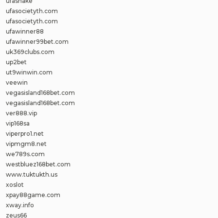
ufasnake
ufasocietyth.com
ufasocietyth.com
ufawinner88
ufawinner99bet.com
uk369clubs.com
up2bet
ut9winwin.com
veewin
vegasisland168bet.com
vegasisland168bet.com
ver888.vip
vip168sa
viperpro1.net
vipmgm8.net
we789s.com
westbluez168bet.com
www.tuktukth.us
xoslot
xpay88game.com
xway.info
zeus66