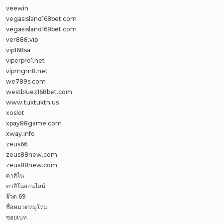
veewin
vegasisland168bet.com
vegasisland168bet.com
ver888.vip
vip168sa
viperpro1.net
vipmgm8.net
we789s.com
westbluez168bet.com
www.tuktukth.us
xoslot
xpay88game.com
xway.info
zeus66
zeus88new.com
zeus88new.com
คาสิโน
คาสิโนออนไลน์
จ๊วด 69
ชื่อหมวดหมู่ใหม่
ซอยเบท