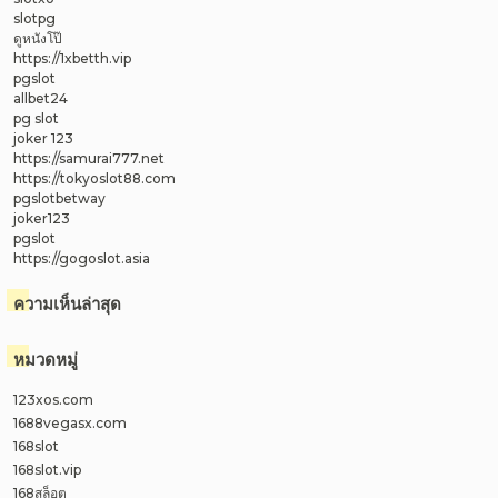
slotpg
ดูหนังโป๊
https://1xbetth.vip
pgslot
allbet24
pg slot
joker 123
https://samurai777.net
https://tokyoslot88.com
pgslotbetway
joker123
pgslot
https://gogoslot.asia
ความเห็นล่าสุด
หมวดหมู่
123xos.com
1688vegasx.com
168slot
168slot.vip
168สล็อต