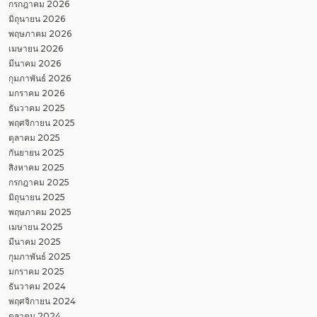
กรกฎาคม 2026
มิถุนายน 2026
พฤษภาคม 2026
เมษายน 2026
มีนาคม 2026
กุมภาพันธ์ 2026
มกราคม 2026
ธันวาคม 2025
พฤศจิกายน 2025
ตุลาคม 2025
กันยายน 2025
สิงหาคม 2025
กรกฎาคม 2025
มิถุนายน 2025
พฤษภาคม 2025
เมษายน 2025
มีนาคม 2025
กุมภาพันธ์ 2025
มกราคม 2025
ธันวาคม 2024
พฤศจิกายน 2024
ตุลาคม 2024