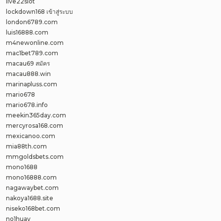
live22slot
lockdown168 เข้าสู่ระบบ
london6789.com
luis16888.com
m4newonline.com
mac1bet789.com
macau69 สมัคร
macau888.win
marinapluss.com
mario678
mario678.info
meekin365day.com
mercyrosa168.com
mexicanoo.com
mia88th.com
mmgoldsbets.com
mono1688
mono16888.com
nagawaybet.com
nakoya1688.site
niseko168bet.com
no1huay