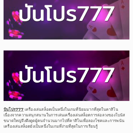
ปันโปร777
เครื่องเล่นสล็อตเป็นหนึ่งในเกมที่นิยมมากที่สุดในคาสิโน
เนื่องจากความสนุกสนานในการเล่นเครื่องเล่นสล็อตการล่อลวงของโบนัส
ขนาดใหญ่จึงดึงดูดผู้คนจํานวนมากไปที่คาสิโนเพื่อลองโชคและการพนัน
เครื่องเล่นสล็อตยังเป็นหนึ่งในเกมที่ง่ายที่สุดในการเรียนรู้