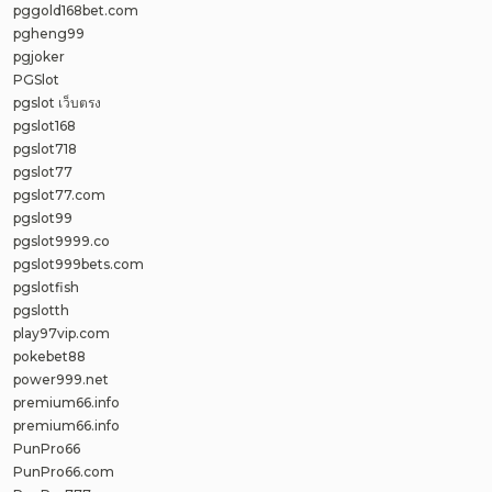
pggold168bet.com
pgheng99
pgjoker
PGSlot
pgslot เว็บตรง
pgslot168
pgslot718
pgslot77
pgslot77.com
pgslot99
pgslot9999.co
pgslot999bets.com
pgslotfish
pgslotth
play97vip.com
pokebet88
power999.net
premium66.info
premium66.info
PunPro66
PunPro66.com