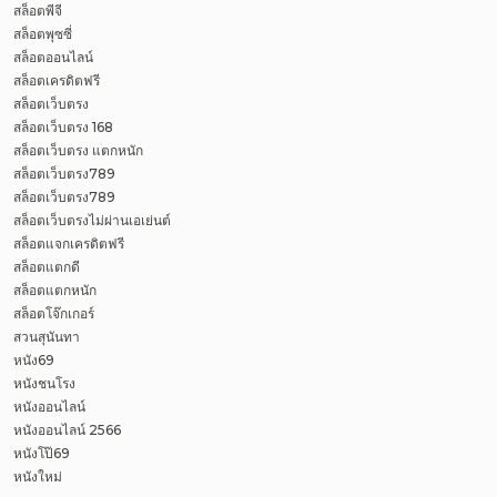
สล็อตพีจี
สล็อตพุซซี่
สล็อตออนไลน์
สล็อตเครดิตฟรี
สล็อตเว็บตรง
สล็อตเว็บตรง 168
สล็อตเว็บตรง แตกหนัก
สล็อตเว็บตรง789
สล็อตเว็บตรง789
สล็อตเว็บตรงไม่ผ่านเอเย่นต์
สล็อตแจกเครดิตฟรี
สล็อตแตกดี
สล็อตแตกหนัก
สล็อตโจ๊กเกอร์
สวนสุนันทา
หนัง69
หนังชนโรง
หนังออนไลน์
หนังออนไลน์ 2566
หนังโป๊69
หนังใหม่