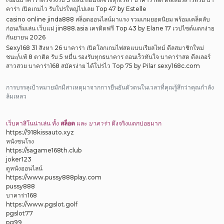
คาร่า เปิดเกมไว รับโปรใหญ่ไปเลย Top 47 by Estelle
casino online jinda888 สล็อตออนไลน์มาแรง รวมเกมยอดนิยม พร้อมเคล็ดลับ
ก่อนเริ่มเล่น เว็บแม่ jin888.asia เครดิตฟรี Top 43 by Elane 17 เวปไซต์แตกง่าย
กันยายน 2026
Sexy168 31 สิงหา 26 บาคาร่า เปิดโลกเกมไพ่สดแบบเรียลไทม์ ดีลสมาชิกใหม่
ชนะ/แพ้ 8 ตาติด รับ 5 หมื่น รองรับทุกธนาคาร ถอนเร็วทันใจ บาคาร่าสด ดีลเลอร์
สาวสวย บาคาร่า168 สมัครง่าย ได้โปรไว Top 75 by Pilar sexy168c.com
การบรรลุเป้าหมายมักมีสาเหตุมาจากการยืนยันตัวตนในเวลาที่คุณรู้สึกว่าคุณกำลัง
ล้มเหลว
เว็บคาสิโนน่าเล่น ทั้ง
สล็อต
และ
บาคาร่า
ตึงจริงแตกบ่อยมาก
https://918kissauto.xyz
หนังชนโรง
https://sagame168th.club
joker123
ดูหนังออนไลน์
https://www.pussy888play.com
pussy888
บาคาร่า168
https://www.pgslot.golf
pgslot77
pg99