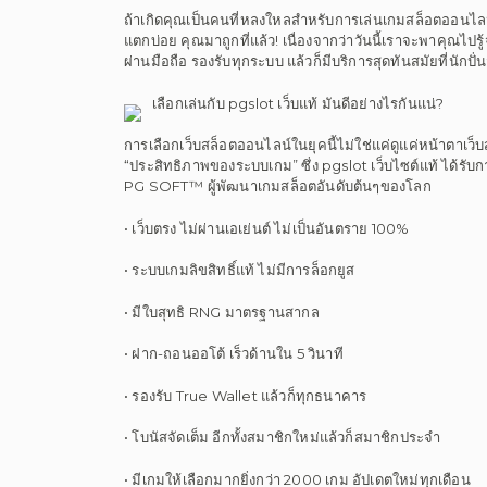
ถ้าเกิดคุณเป็นคนที่หลงใหลสำหรับการเล่นเกมสล็อตออนไลน์ รว
แตกบ่อย คุณมาถูกที่แล้ว! เนื่องจากว่าวันนี้เราจะพาคุณไปรู้
ผ่านมือถือ รองรับทุกระบบ แล้วก็มีบริการสุดทันสมัยที่นักปั
เลือกเล่นกับ pgslot เว็บแท้ มันดีอย่างไรกันแน่?
การเลือกเว็บสล็อตออนไลน์ในยุคนี้ไม่ใช่แค่ดูแค่หน้าตาเว็บส
“ประสิทธิภาพของระบบเกม” ซึ่ง pgslot เว็บไซต์แท้ ได้รับ
PG SOFT™ ผู้พัฒนาเกมสล็อตอันดับต้นๆของโลก
• เว็บตรง ไม่ผ่านเอเย่นต์ ไม่เป็นอันตราย 100%
• ระบบเกมลิขสิทธิ์แท้ ไม่มีการล็อกยูส
• มีใบสุทธิ RNG มาตรฐานสากล
• ฝาก-ถอนออโต้ เร็วด้านใน 5 วินาที
• รองรับ True Wallet แล้วก็ทุกธนาคาร
• โบนัสจัดเต็ม อีกทั้งสมาชิกใหม่แล้วก็สมาชิกประจำ
• มีเกมให้เลือกมากยิ่งกว่า 2000 เกม อัปเดตใหม่ทุกเดือน