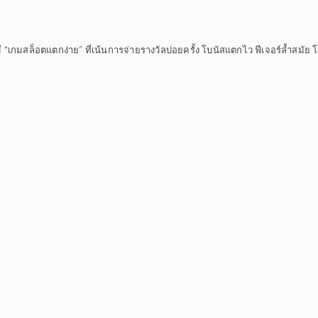
ี “เกมสล็อตแตกง่าย” ที่เน้นการจ่ายรางวัลบ่อยครั้ง โบนัสแตกไว ฟีเจอร์ล้ำสมัย