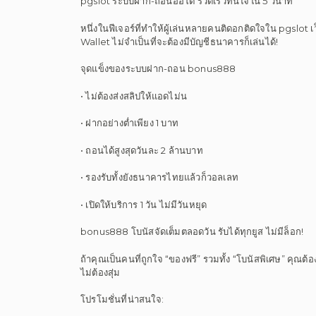
pgslot ระบบฝาก-ถอนออโต้ รวดเร็วทันใจใน 5 วินาที
หนึ่งในฟีเจอร์ที่ทำให้ผู้เล่นหลายคนติดอกติดใจใน pgslot 
Wallet ไม่จำเป็นที่จะต้องมีบัญชีธนาคารก็เล่นได้!
จุดแข็งของระบบฝาก-ถอน bonus888
• ไม่ต้องส่งสลิปให้แอดไม่น
• ฝากอย่างต่ำเพียง 1 บาท
• ถอนได้สูงสุดวันละ 2 ล้านบาท
• รองรับทั้งยังธนาคารไทยแล้วก็วอลเลท
• เปิดให้บริการ 1 วัน ไม่มีวันหยุด
bonus888 โบนัสจัดเต็มตลอดวัน รับได้ทุกยูส ไม่มีล็อก!
ถ้าคุณเป็นคนที่ถูกใจ “ของฟรี” รวมทั้ง “โบนัสพิเศษ” คุณต้องต
ไม่ต้องสุ่ม
โปรโมชั่นที่น่าสนใจ: