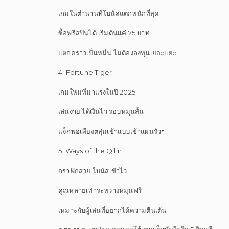
เกมในตำนานที่โบนัสแตกหนักที่สุด
ซื้อฟรีสปินได้ เริ่มต้นแค่ 75 บาท
แตกคราวเป็นหมื่น ไม่ต้องลงทุนเยอะแยะ
4. Fortune Tiger
เกมใหม่ที่มาแรงในปี 2025
เล่นง่าย ได้เงินไว รอบหมุนสั้น
แจ็กพอเพียงตสุ่มเข้าแบบเข้าแผนรัวๆ
5. Ways of the Qilin
กราฟิกสวย โบนัสเข้าไว
คูณหลายเท่าระหว่างหมุนฟรี
เหมาะกับผู้เล่นที่อยากได้ความตื่นเต้น