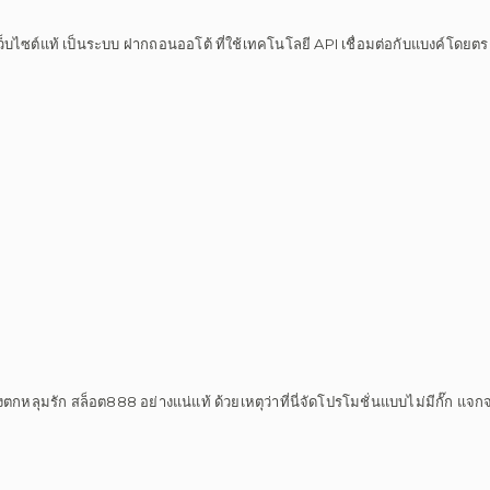
เว็บไซต์แท้ เป็นระบบ ฝากถอนออโต้ ที่ใช้เทคโนโลยี API เชื่อมต่อกับแบงค์โดยตร
กหลุมรัก สล็อต888 อย่างแน่แท้ ด้วยเหตุว่าที่นี่จัดโปรโมชั่นแบบไม่มีกั๊ก แจกจริง