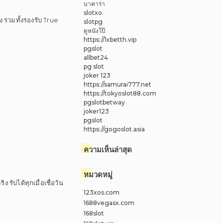
บาคาร่า
slotxo
ง รวมทั้งรองรับ True
slotpg
ดูหนังโป๊
https://1xbetth.vip
pgslot
allbet24
pg slot
joker 123
https://samurai777.net
https://tokyoslot88.com
pgslotbetway
joker123
pgslot
https://gogoslot.asia
ความเห็นล่าสุด
หมวดหมู่
 รับได้ทุกเมื่อเชื่อวัน
123xos.com
1688vegasx.com
168slot