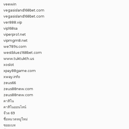
veewin
vegasisland168bet.com
vegasisland168bet.com
ver888.vip
vip168sa
viperpro1.net
vipmgm8.net
we789s.com
westbluez168bet.com
www.tuktukth.us
xoslot
xpay88game.com
xway.info
zeus66
zeus88new.com
zeus88new.com
คาสิโน
คาสิโนออนไลน์
จ๊วด 69
ชื่อหมวดหมู่ใหม่
ซอยเบท