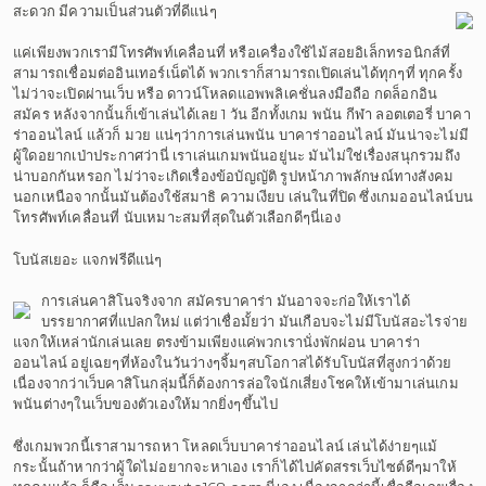
สะดวก มีความเป็นส่วนตัวที่ดีแน่ๆ
แค่เพียงพวกเรามีโทรศัพท์เคลื่อนที่ หรือเครื่องใช้ไม้สอยอิเล็กทรอนิกส์ที่
สามารถเชื่อมต่ออินเทอร์เน็ตได้ พวกเราก็สามารถเปิดเล่นได้ทุกๆที่ ทุกครั้ง
ไม่ว่าจะเปิดผ่านเว็บ หรือ ดาวน์โหลดแอพพลิเคชั่นลงมือถือ กดล็อกอิน
สมัคร หลังจากนั้นก็เข้าเล่นได้เลย 1 วัน อีกทั้งเกม พนัน กีฬา ลอตเตอรี่ บาคา
ร่าออนไลน์ แล้วก็ มวย แน่ๆว่าการเล่นพนัน บาคาร่าออนไลน์ มันน่าจะไม่มี
ผู้ใดอยากเป่าประกาศว่านี่ เราเล่นเกมพนันอยู่นะ มันไม่ใช่เรื่องสนุกรวมถึง
น่าบอกกันหรอก ไม่ว่าจะเกิดเรื่องข้อบัญญัติ รูปหน้าภาพลักษณ์ทางสังคม
นอกเหนือจากนั้นมันต้องใช้สมาธิ ความเงียบ เล่นในที่ปิด ซึ่งเกมออนไลน์บน
โทรศัพท์เคลื่อนที่ นับเหมาะสมที่สุดในตัวเลือกดีๆนี่เอง
โบนัสเยอะ แจกฟรีดีแน่ๆ
การเล่นคาสิโนจริงจาก สมัครบาคาร่า มันอาจจะก่อให้เราได้
บรรยากาศที่แปลกใหม่ แต่ว่าเชื่อมั้ยว่า มันเกือบจะไม่มีโบนัสอะไรจ่าย
แจกให้เหล่านักเล่นเลย ตรงข้ามเพียงแค่พวกเรานั่งพักผ่อน บาคาร่า
ออนไลน์ อยู่เฉยๆที่ห้องในวันว่างๆจิ้มๆสบโอกาสได้รับโบนัสที่สูงกว่าด้วย
เนื่องจากว่าเว็บคาสิโนกลุ่มนี้ก็ต้องการล่อใจนักเสี่ยงโชคให้เข้ามาเล่นเกม
พนันต่างๆในเว็บของตัวเองให้มากยิ่งๆขึ้นไป
ซึ่งเกมพวกนี้เราสามารถหา โหลดเว็บบาคาร่าออนไลน์ เล่นได้ง่ายๆแม้
กระนั้นถ้าหากว่าผู้ใดไม่อยากจะหาเอง เราก็ได้ไปคัดสรรเว็บไซต์ดีๆมาให้