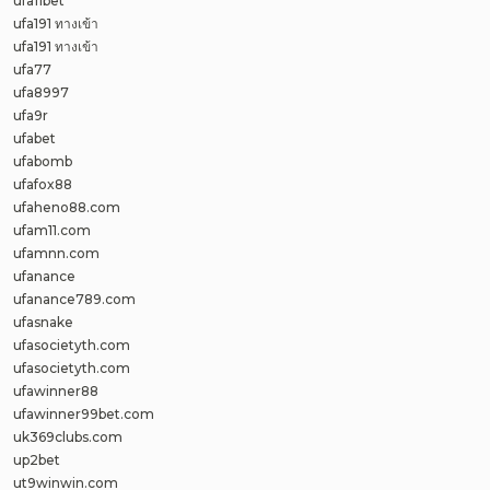
ufa11bet
ufa191 ทางเข้า
ufa191 ทางเข้า
ufa77
ufa8997
ufa9r
ufabet
ufabomb
ufafox88
ufaheno88.com
ufam11.com
ufamnn.com
ufanance
ufanance789.com
ufasnake
ufasocietyth.com
ufasocietyth.com
ufawinner88
ufawinner99bet.com
uk369clubs.com
up2bet
ut9winwin.com