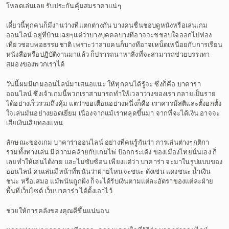
โหลดเล่นเลย รับประกันคุ้มสมราคาแน่ๆ
เดี๋ยวนี้ทุกคนก็มีงานว่างที่แตกต่างกัน บางคนชื่นชอบดูหนังหรือเล่นเกม
ออนไลน์ อยู่ที่บ้านเฉยๆแต่ว่าบางบุคคลบางทีอาจจะชชอบใจออกไปท่อง
เที่ยวชอบพอธรรมชาติ เพราะว่าลายคนก็บางทีอาจเหน็ดเหนื่อยกับการเรียน
หนังสือหรือปฏิบัติงานมาแล้ว ก็ปรารถนาหาสิ่งที่จะสามารถช่วยบรรเทา
สมองของพวกเราได้
วันนี้ผมมีเกมออนไลน์มาเสนอแนะ ให้ทุกคนได้รู้จะ ซึ่งก็คือ บาคาร่า
ออนไลน์ ซึ่งเจ้าเกมนี้พวกเราสามารถทำให้เวลาว่างของเรา กลายเป็นราย
ได้อย่างเร็วรวมถึงคุ้ม แต่ว่าขอเตือนอย่างหนึ่งก็คือ เราควรมีสติและตั้งอกตั้ง
ใจเล่นมันอย่างยอดเยี่ยม เนื่องจากแม้เราหลุดขึ้นมา จากที่จะได้เงิน อาจจะ
เสียเงินเสียทองแทน
ลักษณะของเกม บาคาร่าออนไลน์ อย่างที่คนรู้กันว่า การเล่นต่างๆกติกา
รวมทั้งทางเล่น มีความคล้ายกับเกมไพ่ ป้อกกระเด้ง ของเมืองไทยนั่นเอง ก็
เลยทำให้เล่นได้ง่าย และไม่ซับซ้อน เพียงแต่ว่า บาคาร่า จะมาในรูปแบบของ
ออนไลน์ คนเล่นมีหน้าที่พนันว่าฝ่ายไหนจะชนะ ดังเช่น แดงชนะ น้ำเงิน
ชนะ หรือเสมอ แม้พนันถูกฝั่ง ก็จะได้รับเงินตามแต่ละอัตราของแต่ละฝ่าย
พื้นที่เว็บไซต์ เว็บบาคาร่า ได้ตั้งเอาไว้
ช่วยให้การคลังของคุณดีขึ้นแน่นอน