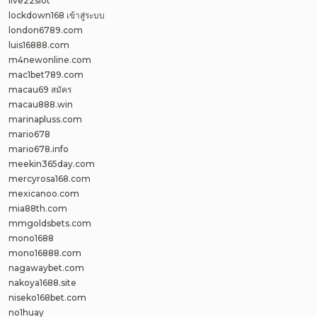
live22slot
lockdown168 เข้าสู่ระบบ
london6789.com
luis16888.com
m4newonline.com
mac1bet789.com
macau69 สมัคร
macau888.win
marinapluss.com
mario678
mario678.info
meekin365day.com
mercyrosa168.com
mexicanoo.com
mia88th.com
mmgoldsbets.com
mono1688
mono16888.com
nagawaybet.com
nakoya1688.site
niseko168bet.com
no1huay