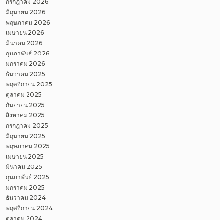
กรกฎาคม 2026
มิถุนายน 2026
พฤษภาคม 2026
เมษายน 2026
มีนาคม 2026
กุมภาพันธ์ 2026
มกราคม 2026
ธันวาคม 2025
พฤศจิกายน 2025
ตุลาคม 2025
กันยายน 2025
สิงหาคม 2025
กรกฎาคม 2025
มิถุนายน 2025
พฤษภาคม 2025
เมษายน 2025
มีนาคม 2025
กุมภาพันธ์ 2025
มกราคม 2025
ธันวาคม 2024
พฤศจิกายน 2024
ตุลาคม 2024