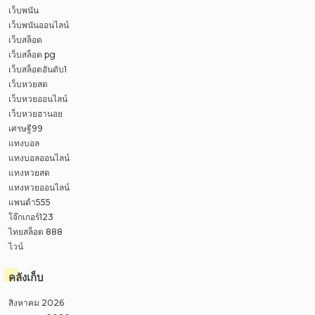
เว็บพนัน
เว็บพนันออนไลน์
เว็บสล็อต
เว็บสล็อต pg
เว็บสล็อตอันดับ1
เว็บหวยสด
เว็บหวยออนไลน์
เว็บหวยฮานอย
เศรษฐี99
แทงบอล
แทงบอลออนไลน์
แทงหวยสด
แทงหวยออนไลน์
แพนด้า555
โจ๊กเกอร์123
ไทยสล็อต 888
ไวน์
คลังเก็บ
สิงหาคม 2026