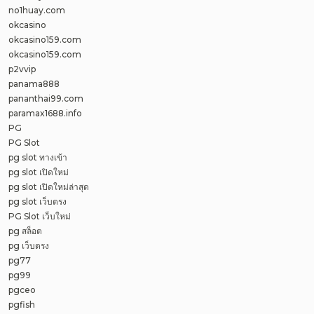
no1huay.com
okcasino
okcasino159.com
okcasino159.com
p2vvip
panama888
pananthai99.com
paramax1688.info
PG
PG Slot
pg slot ทางเข้า
pg slot เปิดใหม่
pg slot เปิดใหม่ล่าสุด
pg slot เว็บตรง
PG Slot เว็บใหม่
pg สล็อต
pg เว็บตรง
pg77
pg99
pgceo
pgfish