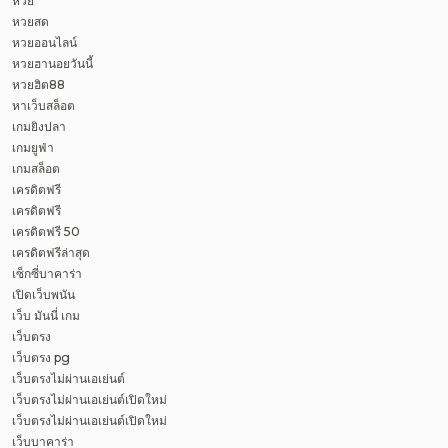
หวย
หวยสด
หวยออนไลน์
หวยฮานอยวันนี้
หวยฮิต88
หาเว็บสล็อต
เกมยิงปลา
เกมยูฟ่า
เกมสล็อต
เครดิตฟรี
เครดิตฟรี
เครดิตฟรี 50
เครดิตฟรีล่าสุด
เซ็กซี่บาคาร่า
เปิดเว็บพนัน
เว็บ มันนี่ เกม
เว็บตรง
เว็บตรง pg
เว็บตรงไม่ผ่านเอเย่นต์
เว็บตรงไม่ผ่านเอเย่นต์เปิดใหม่
เว็บตรงไม่ผ่านเอเย่นต์เปิดใหม่
เว็บบาคาร่า