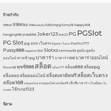
ป้ายกำกับ
918Kiss
fullslotpg
happy168
funny18
188bet
918kissauto
PGSlot
PG
Joker123
hengjing168
jinda888
live22
PG Slot
pg slot เว็บตรง
PunPro777
Pgslot เว็บตรง
Slotxo
Pussy888
ดูหนัง
ดูหนัง
Slot
temmax69
sagame
บาคาร่า
บาคาร่าออนไลน์
ทางเข้าpg
บาคาร่า168
ออนไลน์
สล็อต
พุซซี่888
สล็อต888
สล็อตpg
ปั่นแตก66
สล็อต777
สล็อตเว็บตรง
สล็อตเครดิตฟรี
สล็อตxo
สล็อตออนไลน์
สล๊อต168
เซ็กซี่บาคาร่า
หวยออนไลน์
เครดิตฟรี
เว็บสล็อต
หนังออนไลน์
เว็บ
โจ๊กเกอร์123
หวยสด
นิยาม