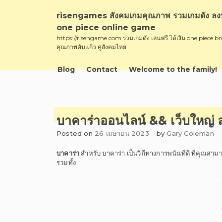
Skip
to
risengames สังคมเกมคุณภาพ รวมเกมดัง ลงทุ
content
one piece online game
https://risengame.com รวมเกมดัง เล่นฟรี ได้เงิน one piece
คุณภาพคับแก้ว คู่สังคมไทย
Blog
Contact
Welcome to the family!
บาคาร่าออนไลน์ && เว็บใหญ่ ลงเ
Posted on
26 เมษายน 2023
by
Gary Coleman
บาคาร่า
สำหรับ บาคาร่า เป็นวิถีทางการพนันที่ดี ที่คุณสาม
รวมทั้ง