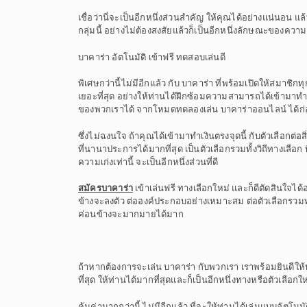
เชื่อว่านี่จะเป็นอีกหนึ่งส่วนสำคัญ ให้คุณได้อย่างแน่นอน 
กลุ่มนี้ อย่างไม่ต้องสงสัยแล้วก็เป็นอีกหนึ่งลักษณะของความย
บาคาร่า อัตโนมัติ เข้าฟรี ทดสอบเล่นดี
พิเศษกว่านี้ไม่มีอีกแล้ว กับ บาคาร่า ที่พร้อมเปิดให้สมาชิกท
เยอะที่สุด อย่างให้ท่านได้ฝึกซ้อมความสามารถได้เข้ามาท
ของพวกเราได้ จากโหมดทดลองเล่น บาคาร่าออนไลน์ ได้ก
ซึ่งไม่ฉงนใจ ถ้าคุณได้เข้ามาทำเงินตรงจุดนี้ กับตัวเลือกต่อส
ที่นานาประการได้มากที่สุด เป็นตัวเลือกรวมทั้งวิถีทางเลือก
ความเก่งเท่านี้ จะเป็นอีกหนึ่งส่วนที่ดี
สมัครบาคาร่า
เข้าเล่นฟรี ทางเลือกใหม่ และก็ดีตัดสินใจได
ข้างจะลงตัว ต่อองค์ประกอบอย่างเหมาะสม ต่อตัวเลือกรวมทั้ง
ค่อนข้างจะมากมายได้มาก
ถ้าหากต้องการจะเล่น บาคาร่า กับพวกเรา เราพร้อมยินดีให้
ที่สุด ให้ท่านได้มากที่สุดและก็เป็นอีกหนึ่งทางหรือตัวเลือกให
คุ้มค่ามากกว่านี้ ไม่มีอีกแล้ว ที่จะให้ท่านได้เล่นแบบอัตโน