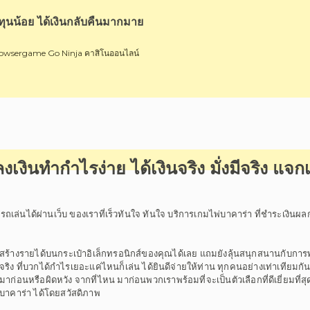
นน้อย ได้เงินกลับคืนมากมาย
 browsergame Go Ninja คาสิโนออนไลน์
งินทำกำไรง่าย ได้เงินจริง มั่งมีจริง แจก
ารถเล่นได้ผ่านเว็บ ของเราที่เร็วทันใจ ทันใจ บริการเกมไพ่บาคาร่า ที่ชำระเงินผ
สร้างรายได้บนกระเป๋าอิเล็กทรอนิกส์ของคุณได้เลย แถมยังลุ้นสนุกสนานกับการ
จริง ที่บวกได้กำไรเยอะแค่ไหนก็เล่น ได้ยินดีจ่ายให้ท่าน ทุกคนอย่างเท่าเทียมกัน
มาก่อนหรือผิดหวัง จากที่ไหน มาก่อนพวกเราพร้อมที่จะเป็นตัวเลือกที่ดีเยี่ยมที่ส
บาคาร่า ได้โดยสวัสดิภาพ