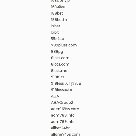
168slot.vip
168สล็อต
188bet
188betth
1xbet
1xbit
55สล็อต
789pluss.com
888pg
8lots.com
8lots.com
8lots.me
918Kiss
918kiss เข้าสู่ระบบ
918kissauto
ABA
ABAGroup2
aden168ss.com
adm789.info
adm789.info
allbet24hr
allone745s.com