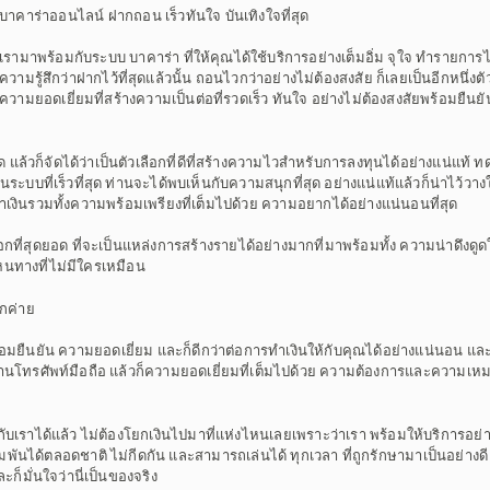
บาคาร่าออนไลน์ ฝากถอน เร็วทันใจ บันเทิงใจที่สุด
เรามาพร้อมกับระบบ บาคาร่า ที่ให้คุณได้ใช้บริการอย่างเต็มอิ่ม จุใจ ทำรายการไ
ความรู้สึกว่าฝากไว้ที่สุดแล้วนั้น ถอนไวกว่าอย่างไม่ต้องสงสัย ก็เลยเป็นอีกหนึ่งต
ความยอดเยี่ยมที่สร้างความเป็นต่อที่รวดเร็ว ทันใจ อย่างไม่ต้องสงสัยพร้อมยืน
ิด แล้วก็จัดได้ว่าเป็นตัวเลือกที่ดีที่สร้างความไวสำหรับการลงทุนได้อย่างแน่แท้ 
ะบบที่เร็วที่สุด ท่านจะได้พบเห็นกับความสนุกที่สุด อย่างแน่แท้แล้วก็น่าไว้วางใจ
ำเงินรวมทั้งความพร้อมเพรียงที่เต็มไปด้วย ความอยากได้อย่างแน่นอนที่สุด
อกที่สุดยอด ที่จะเป็นแหล่งการสร้างรายได้อย่างมากที่มาพร้อมทั้ง ความน่าดึงดู
่งหนทางที่ไม่มีใครเหมือน
ุกค่าย
ร้อมยืนยัน ความยอดเยี่ยม และก็ดีกว่าต่อการทำเงินให้กับคุณได้อย่างแน่นอน แล
ผ่านโทรศัพท์มือถือ แล้วก็ความยอดเยี่ยมที่เต็มไปด้วย ความต้องการและความเห
กับเราได้แล้ว ไม่ต้องโยกเงินไปมาที่แห่งไหนเลยเพราะว่าเรา พร้อมให้บริการอย่าง
เดิมพันได้ตลอดชาติ ไม่กีดกัน และสามารถเล่นได้ ทุกเวลา ที่ถูกรักษามาเป็นอย่าง
ะก็มั่นใจว่านี่เป็นของจริง