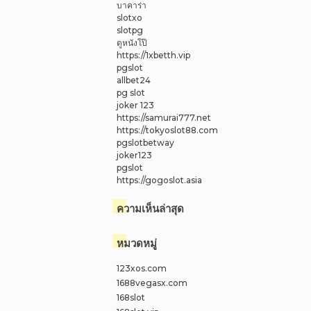
บาคาร่า
slotxo
slotpg
ดูหนังโป๊
https://1xbetth.vip
pgslot
allbet24
pg slot
joker 123
https://samurai777.net
https://tokyoslot88.com
pgslotbetway
joker123
pgslot
https://gogoslot.asia
ความเห็นล่าสุด
หมวดหมู่
123xos.com
1688vegasx.com
168slot