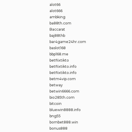
alot66
alot666
ambking
ba88th.com
Baccarat
baj88thb
bar4game24hr.com
baslot168
bbp168.me
betflixtikto
betflixtikto.info
betflixtikto.info
betm4vip.com
betway
betwin6666.com
bio285th.com
bitcoin
bluewin8888.info
bng55
bombet888.win
bonus888