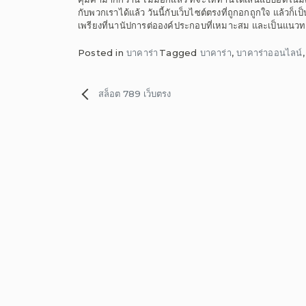
กับพวกเราได้แล้ว วันนี้กับเว็บไซต์ตรงที่ถูกอกถูกใจ แล้วก
เพรียงที่นานัปการต่อองค์ประกอบที่เหมาะสม และเป็นแนวทางท
Posted in
บาคาร่า
Tagged
บาคาร่า
,
บาคาร่าออนไลน์
แนะแนว
สล็อต 789 เว็บตรง
เรื่อง