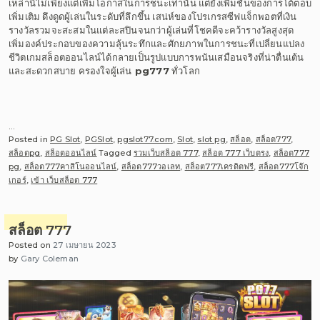
เหล่านี้ไม่เพียงแต่เพิ่มโอกาสในการชนะเท่านั้น แต่ยังเพิ่มชั้นของการโต้ตอบ
เพิ่มเติม ดึงดูดผู้เล่นในระดับที่ลึกขึ้น เสน่ห์ของโปรเกรสซีฟแจ็กพอตที่เงิน
รางวัลรวมจะสะสมในแต่ละสปินจนกว่าผู้เล่นที่โชคดีจะคว้ารางวัลสูงสุด
เพิ่มองค์ประกอบของความลุ้นระทึกและศักยภาพในการชนะที่เปลี่ยนแปลง
ชีวิตเกมสล็อตออนไลน์ได้กลายเป็นรูปแบบการพนันเสมือนจริงที่น่าตื่นเต้น
และสะดวกสบาย ครองใจผู้เล่น
pg777
ทั่วโลก
…
Posted in
PG Slot
,
PGSlot
,
pgslot77.com
,
Slot
,
slot pg
,
สล็อต
,
สล็อต777
,
สล็อตpg
,
สล็อตออนไลน์
Tagged
รวมเว็บสล็อต 777
,
สล็อต 777 เว็บตรง
,
สล็อต777
pg
,
สล็อต777คาสิโนออนไลน์
,
สล็อต777วอเลท
,
สล็อต777เครดิตฟรี
,
สล็อต777โจ๊ก
เกอร์
,
เข้า เว็บสล็อต 777
สล็อต 777
Posted on
27 เมษายน 2023
by
Gary Coleman