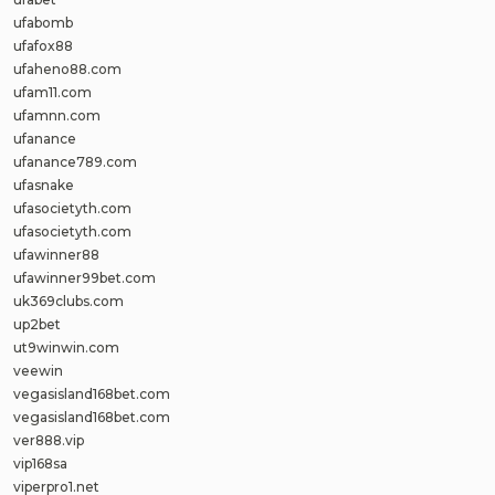
ufabomb
ufafox88
ufaheno88.com
ufam11.com
ufamnn.com
ufanance
ufanance789.com
ufasnake
ufasocietyth.com
ufasocietyth.com
ufawinner88
ufawinner99bet.com
uk369clubs.com
up2bet
ut9winwin.com
veewin
vegasisland168bet.com
vegasisland168bet.com
ver888.vip
vip168sa
viperpro1.net