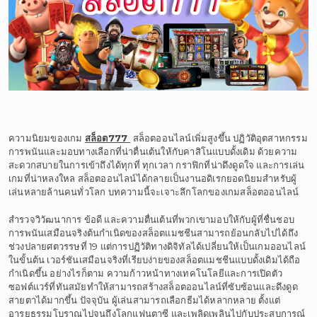
ความนิยมของเกม
สล็อต777
สล็อตออนไลน์เพิ่มสูงขึ้น ปฏิวัติอุตสาหกรรม
การพนันและมอบทางเลือกที่น่าตื่นเต้นให้กับคาสิโนแบบดั้งเดิม ด้วยความ
สะดวกสบายในการเข้าถึงได้ทุกที่ ทุกเวลา กราฟิกที่น่าดึงดูดใจ และการเล่น
เกมที่น่าหลงใหล สล็อตออนไลน์ได้กลายเป็นงานอดิเรกยอดนิยมสำหรับผู้
เล่นหลายล้านคนทั่วโลก บทความนี้จะเจาะลึกโลกของเกมสล็อตออนไลน์
สำรวจวิวัฒนาการ ข้อดี และความตื่นเต้นที่พวกเขามอบให้กับผู้ที่ชื่นชอบ
การพนันเสมือนจริงต้นกำเนิดของสล็อตแมชชีนสามารถย้อนกลับไปได้ถึง
ช่วงปลายศตวรรษที่ 19 แต่การปฏิวัติทางดิจิทัลได้เปลี่ยนให้เป็นเกมออนไลน์
ในขั้นต้น เวอร์ชันเสมือนจริงที่เรียบง่ายของสล็อตแมชชีนแบบดั้งเดิมได้ถือ
กำเนิดขึ้น อย่างไรก็ตาม ความก้าวหน้าทางเทคโนโลยีและการเปิดตัว
ซอฟต์แวร์ที่ทันสมัยทำให้สามารถสร้างสล็อตออนไลน์ที่ซับซ้อนและดึงดูด
สายตาได้มากขึ้น ปัจจุบัน ผู้เล่นสามารถเลือกธีมได้หลากหลาย ตั้งแต่
อารยธรรมโบราณไปจนถึงโลกแฟนตาซี และเพลิดเพลินไปกับประสบการณ์