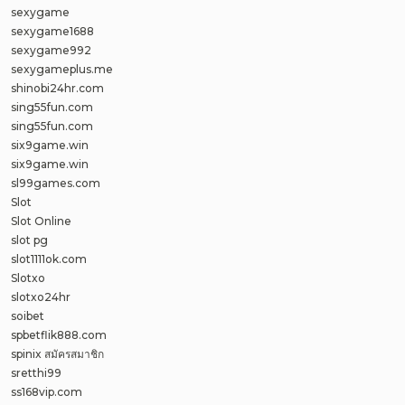
sexygame
sexygame1688
sexygame992
sexygameplus.me
shinobi24hr.com
sing55fun.com
sing55fun.com
six9game.win
six9game.win
sl99games.com
Slot
Slot Online
slot pg
slot1111ok.com
Slotxo
slotxo24hr
soibet
spbetflik888.com
spinix สมัครสมาชิก
sretthi99
ss168vip.com