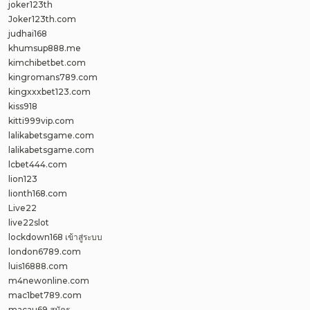
joker123th
Joker123th.com
judhai168
khumsup888.me
kimchibetbet.com
kingromans789.com
kingxxxbet123.com
kiss918
kitti999vip.com
lalikabetsgame.com
lalikabetsgame.com
lcbet444.com
lion123
lionth168.com
Live22
live22slot
lockdown168 เข้าสู่ระบบ
london6789.com
luis16888.com
m4newonline.com
mac1bet789.com
macau69 สมัคร