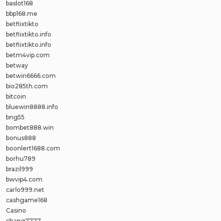
baslot168
bbp168.me
betflixtikto
betflixtikto.info
betflixtikto.info
betm4vip.com
betway
betwin6666.com
bio285th.com
bitcoin
bluewin8888.info
bng55
bombet888.win
bonus888
boonlert1688.com
borhu789
brazil999
bwvip4.com
carlo999.net
cashgame168
Casino
chang7777