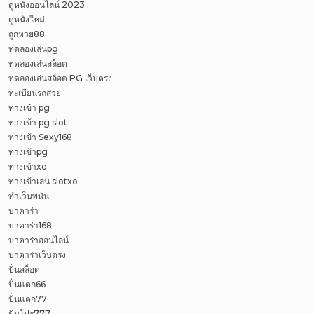
ดูหนังออนไลน์ 2023
ดูหนังใหม่
ถูกหวย88
ทดลองเล่นpg
ทดลองเล่นสล็อต
ทดลองเล่นสล็อต PG เว็บตรง
ทะเบียนรถสวย
ทางเข้า pg
ทางเข้า pg slot
ทางเข้า Sexy168
ทางเข้าpg
ทางเข้าxo
ทางเข้าเล่น slotxo
ทำเว็บพนัน
บาคาร่า
บาคาร่า168
บาคาร่าออนไลน์
บาคาร่าเว็บตรง
ปั่นสล็อต
ปั่นแตก66
ปั่นแตก77
ปันโปร777