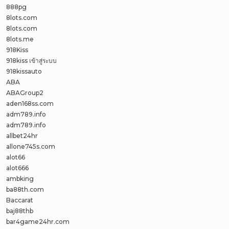
888pg
8lots.com
8lots.com
8lots.me
918Kiss
918kiss เข้าสู่ระบบ
918kissauto
ABA
ABAGroup2
aden168ss.com
adm789.info
adm789.info
allbet24hr
allone745s.com
alot66
alot666
ambking
ba88th.com
Baccarat
baj88thb
bar4game24hr.com