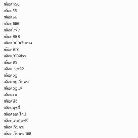
สล็อต456
สล็อต55
สล็อต66
สล็อต666
สล็อต777
สล็อต888
สล็อต888เว็บตรง
สล็อต918
สล็อต918kiss
สล็อต99
สล็อตlive22
สล็อตpg
สล็อตpgเว็บตรง
สล็อตpgแท้
สล็อตxo
สล็อตพีจี
สล็อตพุซซี่
สล็อตออนไลน์
สล็อตเครดิตฟรี
สล็อตเว็บตรง
สล็อตเว็บตรง 168