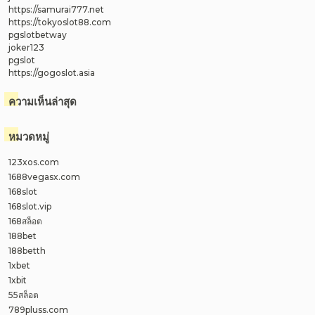
https://samurai777.net
https://tokyoslot88.com
pgslotbetway
joker123
pgslot
https://gogoslot.asia
ความเห็นล่าสุด
หมวดหมู่
123xos.com
1688vegasx.com
168slot
168slot.vip
168สล็อต
188bet
188betth
1xbet
1xbit
55สล็อต
789pluss.com