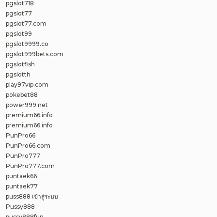
pgslot718
pgslot77
pgslot77.com
pgslot99
pgslot9999.co
pgslot999bets.com
pgslotfish
pgslotth
play97vip.com
pokebet88
power999.net
premium66.info
premium66.info
PunPro66
PunPro66.com
PunPro777
PunPro777.com
puntaek66
puntaek77
puss888 เข้าสู่ระบบ
Pussy888
pussy888fun