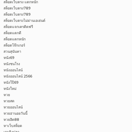
สล็อตเว็บตรง แตกหนัก
สล็อตเว็บตรง789
สล็อตเว็บตรง789
สล็อตเว็บตรงไม่ผ่านเอเย่นต์
สล็อตแจกเครดิตฟรี
สล็อตแตกดี
สล็อตแตกหนัก
สล็อตโจ๊กเกอร์
สวนสุนันทา
หนัง69
หนังชนโรง
หนังออนไลน์
หนังออนไลน์ 2566
หนังโป๊69
หนังใหม่
หวย
หวยสด
หวยออนไลน์
หวยฮานอยวันนี้
หวยฮิต88
หาเว็บสล็อต
เกมยิงปลา