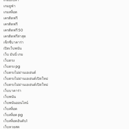
เกมยูฟ่า
เกมสล็อต
เครดิตฟรี
เครดิตฟรี
เครดิตฟรี 50
เครดิตฟรีล่าสุด
เซ็กซี่บาคาร่า
เปิดเว็บพนัน
เว็บ มันนี่ เกม
เว็บตรง
เว็บตรง pg
เว็บตรงไม่ผ่านเอเย่นต์
เว็บตรงไม่ผ่านเอเย่นต์เปิดใหม่
เว็บตรงไม่ผ่านเอเย่นต์เปิดใหม่
เว็บบาคาร่า
เว็บพนัน
เว็บพนันออนไลน์
เว็บสล็อต
เว็บสล็อต pg
เว็บสล็อตอันดับ1
เว็บหวยสด