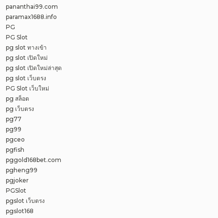
pananthai99.com
paramax1688.info
PG
PG Slot
pg slot ทางเข้า
pg slot เปิดใหม่
pg slot เปิดใหม่ล่าสุด
pg slot เว็บตรง
PG Slot เว็บใหม่
pg สล็อต
pg เว็บตรง
pg77
pg99
pgceo
pgfish
pggold168bet.com
pgheng99
pgjoker
PGSlot
pgslot เว็บตรง
pgslot168