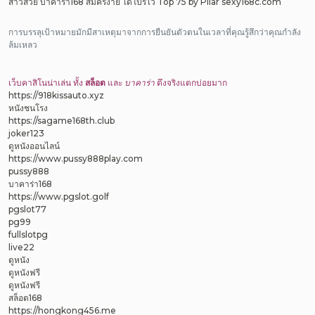
สาวสวย บาคาร่า168 สมัครง่าย ได้โปรไว Top 75 by Pilar sexy168c.com
การบรรลุเป้าหมายมักมีสาเหตุมาจากการยืนยันตัวตนในเวลาที่คุณรู้สึกว่าคุณกำลัง
ล้มเหลว
เว็บคาสิโนน่าเล่น ทั้ง
สล็อต
และ
บาคาร่า
ตึงจริงแตกบ่อยมาก
https://918kissauto.xyz
หนังชนโรง
https://sagame168th.club
joker123
ดูหนังออนไลน์
https://www.pussy888play.com
pussy888
บาคาร่า168
https://www.pgslot.golf
pgslot77
pg99
fullslotpg
live22
ดูหนัง
ดูหนังฟรี
ดูหนังฟรี
สล็อต168
https://hongkong456.me