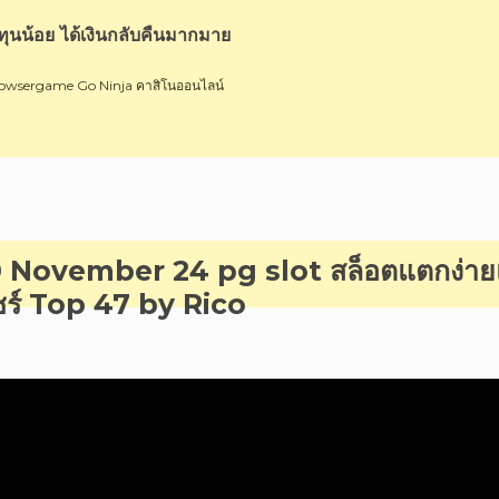
นน้อย ได้เงินกลับคืนมากมาย
 browsergame Go Ninja คาสิโนออนไลน์
 November 24 pg slot สล็อตแตกง่ายแ
ชร์ Top 47 by Rico