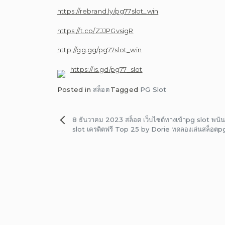
https://rebrand.ly/pg77slot_win
https://t.co/ZJJPGvsigR
http://gg.gg/pg77slot_win
https://is.gd/pg77_slot
Posted in
สล็อต
Tagged
PG Slot
แนะแนว
8 ธันวาคม 2023 สล็อต เว็บไซต์ทางเข้าpg slot พนั
slot เครดิตฟรี Top 25 by Dorie ทดลองเล่นสล็อต
เรื่อง