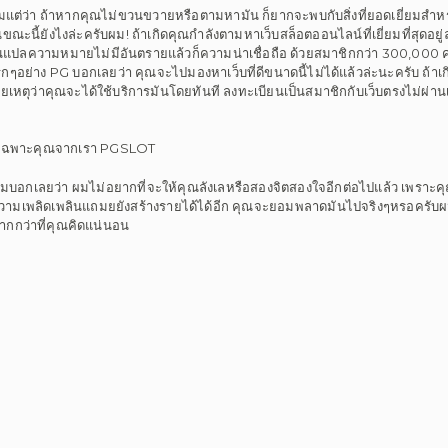
ไรก็ตามแต่ว่า ถ้าหากคุณไม่ขวนขวายหรือตามหามัน ก็ยากจะพบกับสิ่งที่ยอดเยี่ยมสำ
ในขณะนี้ยังไงล่ะครับผม! ถ้าเกิดคุณกำลังตามหาเว็บสล็อตออนไลน์ที่เยี่ยมที่สุดอยู่ล
ันแปลความหมายไม่มีอันตรายแล้วก็ความน่าเชื่อถือ ด้วยสมาชิกกว่า 300,000
กๆอย่าง PG บอกเลยว่า คุณจะไปมองหาเว็บที่ดีขนาดนี้ไม่ได้แล้วล่ะนะครับ ถ้าเ
้วยเหตุว่าคุณจะได้ใช้บริการมันโดยทันที ลงทะเบียนเป็นสมาชิกกับเว็บตรงไม่ผ่านเอ
ายเฉพาะคุณจากเรา PGSLOT
มบอกเลยว่า ผมไม่อยากที่จะให้คุณลังเลหรือสองจิตสองใจอีกต่อไปแล้ว เพราะ
่อความเพลิดเพลินแถมยยังสร้างรายได้ได้อีก คุณจะยอมพลาดมันไปจริงๆหรอครับ
้มากกว่าที่คุณคิดแน่นอน