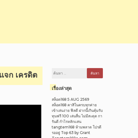
ค้นหา
จก เครดิต
สำหรับ:
เรื่องล่าสุด
สล็อต168 5 AUG 2569
สล็อต168 คาสิโนครบทุกค่าย
เข้าเล่นง่าย ฟีลดี ฝากนี้เกินคุ้มรับ
ทุนฟรี 100 เล่นลื่น ไม่มีสะดุด กา
รันตี กำไรหลักแสน
tangtem168 ห้ามพลาด โปรดี
รออยู่ Top 63 by Grant