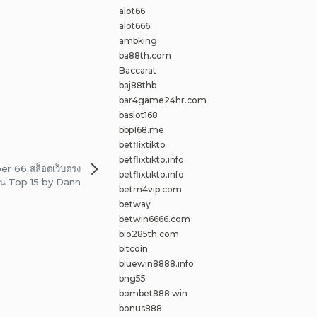
alot66
alot666
ambking
ba88th.com
Baccarat
baj88thb
bar4game24hr.com
baslot168
bbp168.me
betflixtikto
betflixtikto.info
r 66 สล็อตเว็บตรง
betflixtikto.info
ล่น Top 15 by Dann
betm4vip.com
betway
betwin6666.com
bio285th.com
bitcoin
bluewin8888.info
bng55
bombet888.win
bonus888