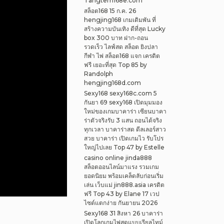
Tangtem168e.com
สล็อต168 15 ก.ค. 26
hengjing168 เกมเดิมพัน ที่
สร้างความบันเทิง ดีที่สุด Lucky
box 300 บาท ฝาก-ถอน
รวดเร็ว ไลฟ์สด สล็อต ยิงปลา
กีฬา ไพ่ สล็อต168 แจก เครดิต
ฟรี เยอะที่สุด Top 85 by
Randolph
hengjing168d.com
Sexy168 sexy168c.com 5
กันยา 69 sexy168 เปิดมุมมอง
ใหม่ของเกมบาคาร่า เซียนบาคา
ร่าตัวจริงรับ 3 แสน ถอนได้จริง
ทุกเวลา บาคาร่าสด ดีลเลอร์สาว
สวย บาคาร่า เปิดเกมไว รับโปร
ใหญ่ไปเลย Top 47 by Estelle
casino online jinda888
สล็อตออนไลน์มาแรง รวมเกม
ยอดนิยม พร้อมเคล็ดลับก่อนเริ่ม
เล่น เว็บแม่ jin888.asia เครดิต
ฟรี Top 43 by Elane 17 เวป
ไซต์แตกง่าย กันยายน 2026
Sexy168 31 สิงหา 26 บาคาร่า
เปิดโลกเกมไพ่สดแบบเรียลไทม์