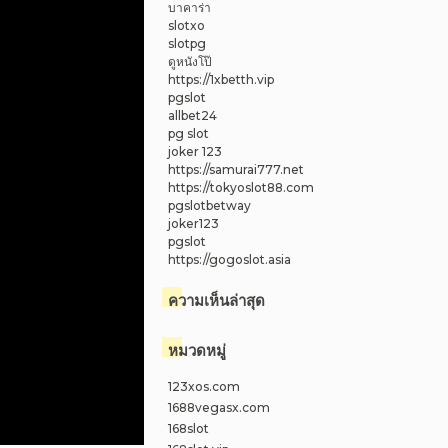
บาคาร่า
slotxo
slotpg
ดูหนังโป๊
https://1xbetth.vip
pgslot
allbet24
pg slot
joker 123
https://samurai777.net
https://tokyoslot88.com
pgslotbetway
joker123
pgslot
https://gogoslot.asia
ความเห็นล่าสุด
หมวดหมู่
123xos.com
1688vegasx.com
168slot