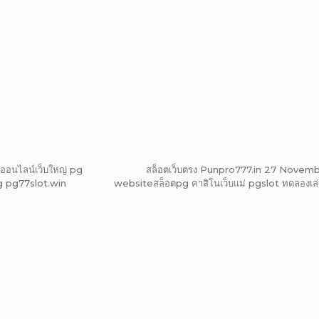
นออนไลน์เว็บใหญ่ pg
สล็อตเว็บตรง Punpro777.in 27 Novembe
pg pg77slot.win
websiteสล็อตpg คาสิโนเว็บแม่ pgslot ทดลองเ