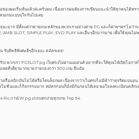
ของผมเริ่มสั่นแล้วล่ะครับผม เนื่องจากผมต้องการเขียนแนะนำให้ทุกคนได้ทรา
้เล่นเกมแบบจุใจกันไปเลย
ะมาก มีตั้งแต่ว่าค่ายเกมหลักของพวกเราอย่างค่าย PG และก็ค่ายฯลฯ ไม่ว่าจ
AMB SLOT, SIMPLE PLAY, EVO PLAY และอื่นๆอีกมากมาย เพื่อให้คุณไม่
น รับสิทธิพิเศษดีๆอีกเยอะ สมัครเลย!
ับ! พวกเรา PGSLOT pg เว็บตรงไม่ผ่านเอเย่นต์ อยากที่จะให้คุณได้เปิดโอกาส
ยเลยทีเดียวมากมายก่ายกองกว่า 500 เกม ยืนยัน
รื่องเบิกเงินไม่ได้หรือโดนล็อกผล เนื่องจากว่าเว็บตรงไม่มีคำว่าทุจริตแน่นอน เล
ปรโมชั่นและก็กิจกรรมมาก สมัครก่อนก็มั่งมีกันก่อนได้เลย พอใจลงทะเบียนคลิกเ
24 Rico NEW pg slotแตกง่ายทุกเกม Top 94