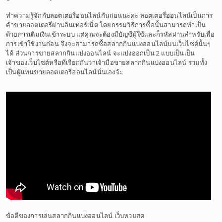
ทำความรู้จักกับลอตเตอรี่ออนไลน์กันก่อนนะคะ ลอตเตอรี่ออนไลน์เป็นการ
ค้าขายลอตเตอรี่ผ่านอินเทอร์เน็ต โดยกรรมวิธีการซื้อนั้นสามารถทำเป็น
ด้วยการเติมเงินเข้าระบบ แต่คุณจะต้องมีบัญชีผู้ใช้และก็รหัสผ่านสำหรับเพื่อ
การเข้าใช้งานก่อน จึงจะสามารถซื้อสลากกินแบ่งออนไลน์บนเว็บไซต์นั้นๆ
ได้ ส่วนการขายสลากกินแบ่งออนไลน์ จะแบ่งออกเป็น 2 แบบเป็นเป็น
เจ้าของเว็บไซต์หรือที่เรียกกันว่าเจ้ามือขายสลากกินแบ่งออนไลน์ รวมทั้ง
เป็นผู้แทนขายลอตเตอรี่ออนไลน์นั่นเองจ้ะ
ข้อดีของการเล่นสลากกินแบ่งออนไลน์ เว็บหวยสด