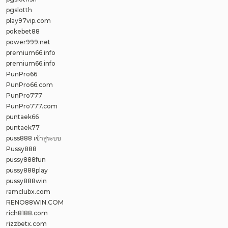
pgslotth
play97vip.com
pokebet88
power999.net
premium66.info
premium66.info
PunPro66
PunPro66.com
PunPro777
PunPro777.com
puntaek66
puntaek77
puss888 เข้าสู่ระบบ
Pussy888
pussy888fun
pussy888play
pussy888win
ramclubx.com
RENO88WIN.COM
rich8188.com
rizzbetx.com