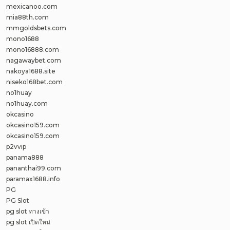
mexicanoo.com
mia88th.com
mmgoldsbets.com
mono1688
mono16888.com
nagawaybet.com
nakoya1688.site
niseko168bet.com
no1huay
no1huay.com
okcasino
okcasino159.com
okcasino159.com
p2vvip
panama888
pananthai99.com
paramax1688.info
PG
PG Slot
pg slot ทางเข้า
pg slot เปิดใหม่