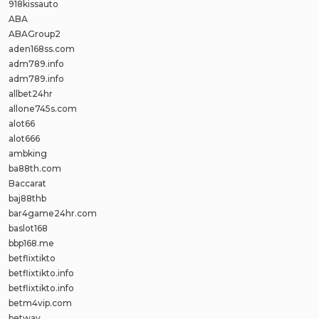
918kissauto
ABA
ABAGroup2
aden168ss.com
adm789.info
adm789.info
allbet24hr
allone745s.com
alot66
alot666
ambking
ba88th.com
Baccarat
baj88thb
bar4game24hr.com
baslot168
bbp168.me
betflixtikto
betflixtikto.info
betflixtikto.info
betm4vip.com
betway