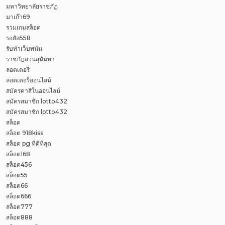
มหาวิทยาลัยราชภัฏ
มาเก๊า69
รวมเกมสล็อต
รอยัล558
รับทำเว็บพนัน
ราชภัฏสวนสุนันทา
ลอตเตอรี่
ลอตเตอรี่ออนไลน์
สมัครคาสิโนออนไลน์
สมัครสมาชิก lotto432
สมัครสมาชิก lotto432
สล็อต
สล็อต 918kiss
สล็อต pg ที่ดีที่สุด
สล็อต168
สล็อต456
สล็อต55
สล็อต66
สล็อต666
สล็อต777
สล็อต888