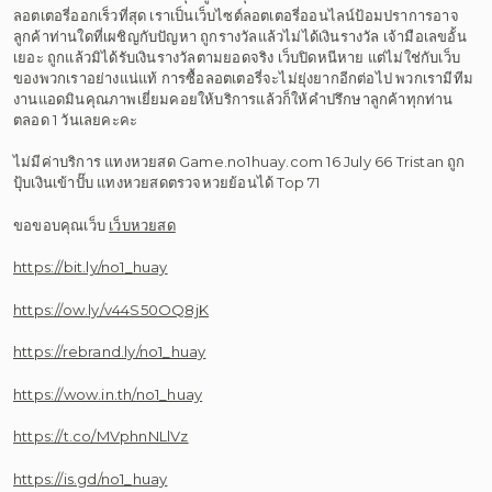
ลอตเตอรี่ออกเร็วที่สุด เราเป็นเว็บไซต์ลอตเตอรี่ออนไลน์ป้อมปราการอาจ
ลูกค้าท่านใดที่เผชิญกับปัญหา ถูกรางวัลแล้วไม่ได้เงินรางวัล เจ้ามือเลขอั้น
เยอะ ถูกแล้วมิได้รับเงินรางวัลตามยอดจริง เว็บปิดหนีหาย แต่ไม่ใช่กับเว็บ
ของพวกเราอย่างแน่แท้ การซื้อลอตเตอรี่จะไม่ยุ่งยากอีกต่อไป พวกเรามีทีม
งานแอดมินคุณภาพเยี่ยมคอยให้บริการแล้วก็ให้คำปรึกษาลูกค้าทุกท่าน
ตลอด 1 วันเลยคะคะ
ไม่มีค่าบริการ แทงหวยสด Game.no1huay.com 16 July 66 Tristan ถูก
ปุ้บเงินเข้าปั๊บ แทงหวยสดตรวจหวยย้อนได้ Top 71
ขอขอบคุณเว็บ
เว็บหวยสด
https://bit.ly/no1_huay
https://ow.ly/v44S50OQ8jK
https://rebrand.ly/no1_huay
https://wow.in.th/no1_huay
https://t.co/MVphnNLlVz
https://is.gd/no1_huay