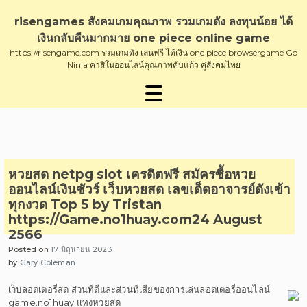
Skip
to
risengames สังคมเกมคุณภาพ รวมเกมดัง ลงทุนน้อย ได้
content
เงินกลับคืนมากมาย one piece online game
https://risengame.com รวมเกมดัง เล่นฟรี ได้เงิน one piece browsergame Go
Ninja คาสิโนออนไลน์คุณภาพคับแก้ว คู่สังคมไทย
หวยสด netpg slot เครดิตฟรี สมัครซื้อหวย
ออนไลน์เงินชัวร์ เว็บหวยสด เลขเด็ดอาจารย์ดังเข้า
ทุกงวด Top 5 by Tristan
https://Game.no1huay.com24 August
2566
Posted on
17 มิถุนายน 2023
by
Gary Coleman
เว็บลอตเตอรี่สด ส่วนที่ดีและส่วนที่เสียของการเล่นลอตเตอรี่ออนไลน์
game.no1huay แทงหวยสด