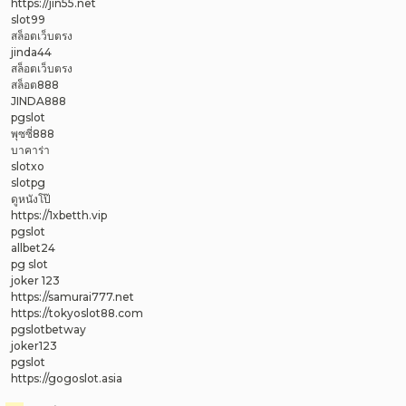
https://jin55.net
slot99
สล็อตเว็บตรง
jinda44
สล็อตเว็บตรง
สล็อต888
JINDA888
pgslot
พุซซี่888
บาคาร่า
slotxo
slotpg
ดูหนังโป๊
https://1xbetth.vip
pgslot
allbet24
pg slot
joker 123
https://samurai777.net
https://tokyoslot88.com
pgslotbetway
joker123
pgslot
https://gogoslot.asia