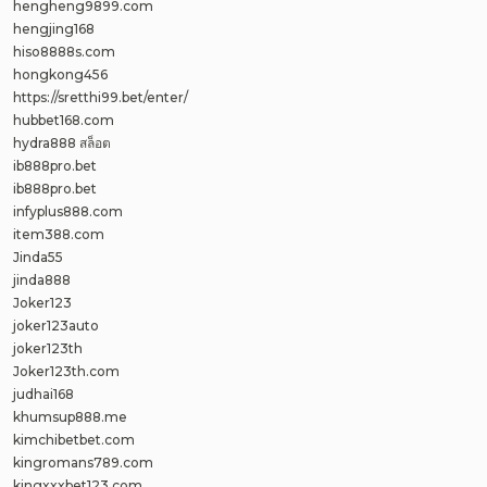
hengheng9899.com
hengjing168
hiso8888s.com
hongkong456
https://sretthi99.bet/enter/
hubbet168.com
hydra888 สล็อต
ib888pro.bet
ib888pro.bet
infyplus888.com
item388.com
Jinda55
jinda888
Joker123
joker123auto
joker123th
Joker123th.com
judhai168
khumsup888.me
kimchibetbet.com
kingromans789.com
kingxxxbet123.com