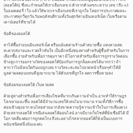
(ลอตโต้6) ซึ่งจะกำหนดให้เราเลือกเลข 6 ตัวจากตัวเลขระหว่าง เลข 1 ถึง 43
ในลอตเตอรี่ 1 ใบ แล้วให้พวกเราเลือกเลขที่เราถูกใจ โดยการประกาศผลจะ
ประกาศทุกวี่ทุกวันวันพฤหัสบดีรวมทั้งวันศุกร์ตามอินเทอร์เน็ต เว็บหรือตาม
เคาน์เตอร์ที่ขายได้
ข้อดีของลอตโต้
หาได้ซื้อง่ายบนอินเทอร์เน็ต หรือแม้แต่ตามร้านค้าสบายซื้อ แทงหวยสด
สะดวกสบายและรวดเร็วทันใจ เป็นอีกหนึ่งช่องทางสำหรับผู้ซื้อสำหรับในการ
เลือกซื้อ ง่ายสำหรับเพื่อการคุมราคา มีโอกาสสำหรับเพื่อการถูกรางวัลค่อน
ข้างสูง การออกรางวัลของลอตโต้ป้องกันการถูกล็อคเลขได้มากกว่า ถ้า
หากว่าไม่มีคนใดกันแน่ถูกเลย รางวัลจะสะสมไปงวดหน้าเรื่อยๆทำให้มี
มูลค่าผลตอบแทนที่สูงมากมาย ได้ตัวเลขที่ถูกใจ ลดการซื้อหวยลง
ข้อด้อยของลอตโต้ เว็บหวยสด
ด้วยลู่ทางสำหรับเพื่อการเสี่ยงโชคที่มากเกินความจำเป็น อาจทำให้ราษฎร
โง่เขลาเยอะขึ้น ลอตโต้มีจำนวนเลขให้เล่นไม่มากมาย รวมทั้งวิธีการซื้อ
ค่อนข้างยุ่งยาก คนไทยส่วนมากยังขาดความรู้ความเข้าใจในการเสี่ยงดวง
ด้วยสลากลอตโต้ กรณีเล่นลอตโต้ออนไลน์ อาจมีบางเว็บไซต์ที่ยังเชื่อมิได้ มี
โอกาสเสี่ยงต่อการถูกคดโกง ถึงจะอย่างไรสลากลอตโต้ก็ยังเป็นแบบการ
พนันชนิดหนึ่งนั่นเองค่ะ