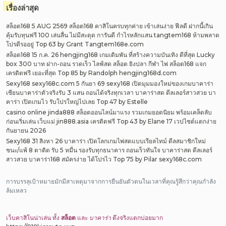
เรื่องล่าสุด
สล็อต168 5 AUG 2569 สล็อต168 คาสิโนครบทุกค่าย เข้าเล่นง่าย ฟีลดี ฝากนี้เกิน
คุ้มรับทุนฟรี 100 เล่นลื่น ไม่มีสะดุด การันตี กำไรหลักแสน tangtem168 ห้ามพลาด
โปรดีรออยู่ Top 63 by Grant Tangtem168e.com
สล็อต168 15 ก.ค. 26 hengjing168 เกมเดิมพัน ที่สร้างความบันเทิง ดีที่สุด Lucky
box 300 บาท ฝาก-ถอน รวดเร็ว ไลฟ์สด สล็อต ยิงปลา กีฬา ไพ่ สล็อต168 แจก
เครดิตฟรี เยอะที่สุด Top 85 by Randolph hengjing168d.com
Sexy168 sexy168c.com 5 กันยา 69 sexy168 เปิดมุมมองใหม่ของเกมบาคาร่า
เซียนบาคาร่าตัวจริงรับ 3 แสน ถอนได้จริงทุกเวลา บาคาร่าสด ดีลเลอร์สาวสวย บา
คาร่า เปิดเกมไว รับโปรใหญ่ไปเลย Top 47 by Estelle
casino online jinda888 สล็อตออนไลน์มาแรง รวมเกมยอดนิยม พร้อมเคล็ดลับ
ก่อนเริ่มเล่น เว็บแม่ jin888.asia เครดิตฟรี Top 43 by Elane 17 เวปไซต์แตกง่าย
กันยายน 2026
Sexy168 31 สิงหา 26 บาคาร่า เปิดโลกเกมไพ่สดแบบเรียลไทม์ ดีลสมาชิกใหม่
ชนะ/แพ้ 8 ตาติด รับ 5 หมื่น รองรับทุกธนาคาร ถอนเร็วทันใจ บาคาร่าสด ดีลเลอร์
สาวสวย บาคาร่า168 สมัครง่าย ได้โปรไว Top 75 by Pilar sexy168c.com
การบรรลุเป้าหมายมักมีสาเหตุมาจากการยืนยันตัวตนในเวลาที่คุณรู้สึกว่าคุณกำลัง
ล้มเหลว
เว็บคาสิโนน่าเล่น ทั้ง
สล็อต
และ
บาคาร่า
ตึงจริงแตกบ่อยมาก