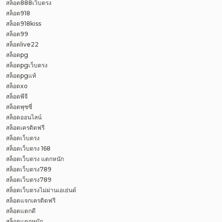
สล็อต888เว็บตรง
สล็อต918
สล็อต918kiss
สล็อต99
สล็อตlive22
สล็อตpg
สล็อตpgเว็บตรง
สล็อตpgแท้
สล็อตxo
สล็อตพีจี
สล็อตพุซซี่
สล็อตออนไลน์
สล็อตเครดิตฟรี
สล็อตเว็บตรง
สล็อตเว็บตรง 168
สล็อตเว็บตรง แตกหนัก
สล็อตเว็บตรง789
สล็อตเว็บตรง789
สล็อตเว็บตรงไม่ผ่านเอเย่นต์
สล็อตแจกเครดิตฟรี
สล็อตแตกดี
สล็อตแตกหนัก