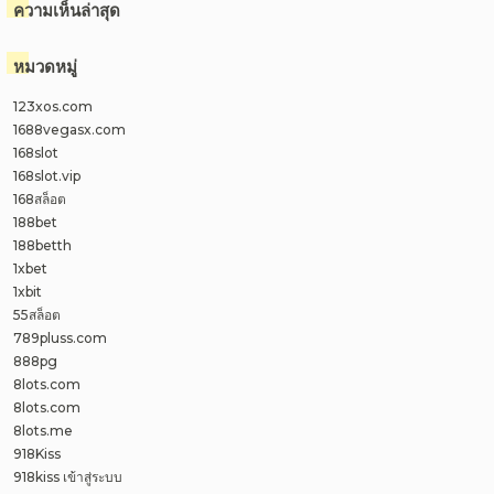
ความเห็นล่าสุด
หมวดหมู่
123xos.com
1688vegasx.com
168slot
168slot.vip
168สล็อต
188bet
188betth
1xbet
1xbit
55สล็อต
789pluss.com
888pg
8lots.com
8lots.com
8lots.me
918Kiss
918kiss เข้าสู่ระบบ