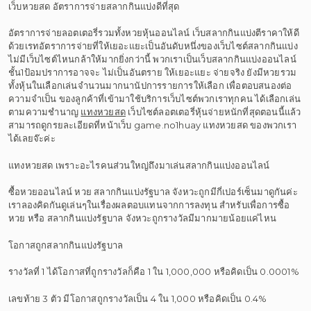
เว็บหวยสด อัตราการจ่ายสลากกินแบ่งดีที่สุด
อัตราการจ่ายลอตเตอรี่รวมทั้งหวยหุ้นออนไลน์ เว็บสลากกินแบ่งตีราคาให้ดี
ด้วยเรทอัตราการจ่ายที่ให้เยอะแยะเป็นอันดับหนึ่งของเว็บไซต์สลากกินแบ่ง
ไม่มีเว็บไซต์ไหนกล้าให้มากยิ่งกว่านี้ พวกเราเป็นเว็บสลากกินแบ่งออนไลน์
ชั้น1ป้อมปราการอาจจะ ไม่เป็นอันตราย ให้เยอะแยะ จ่ายจริง ยังมีหวยรวม
ทั้งหุ้นในเลือกเล่นจำนวนมากนานัปการรายการให้เลือก เพื่อตอบสนองต่อ
ความจำเป็น ของลูกค้าที่เข้ามาใช้บริการเว็บไซต์พวกเราทุกคน ได้เลือกเล่น
ตามความชำนาญ
แทงหวยสด
เว็บไซต์ลอตเตอรี่หุ้นจ่ายหนักที่สุดตอนนี้แล้ว
สามารถดูกรยละเอียดที่หน้าเว็บ game.no1huay แทงหวยสด ของพวกเรา
ได้เลยจ๊ะค่ะ
แทงหวยสด เพราะอะไรคนส่วนใหญ่ถึงมาเล่นสลากกินแบ่งออนไลน์
ซื้อหวยออนไลน์ หวย สลากกินแบ่งรัฐบาล จังหวะถูกมีกี่เปอร์เซ็นมาดูกันค่ะ
เราลองคิดกันดูเล่นๆในเรื่องผลตอบแทนจากการลงทุน สำหรับเพื่อการซื้อ
หวย หรือ สลากกินแบ่งรัฐบาล จังหวะถูกรางวัลมีมากมายน้อยแค่ไหน
โอกาสถูกสลากกินแบ่งรัฐบาล
รางวัลที่ 1 ได้โอกาสที่ถูกรางวัลก็คือ 1 ใน 1,000,000 หรือคิดเป็น 0.0001%
เลขท้าย 3 ตัว มีโอกาสถูกรางวัลเป็น 4 ใน 1,000 หรือคิดเป็น 0.4%