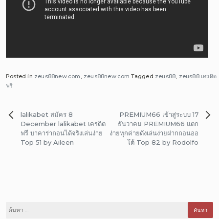
Posted in
zeus88new.com
,
zeus88new.com
Tagged
zeus88
,
zeus88 เครดิต
ฟรี
แนะแนว
lalikabet สมัคร 8
PREMIUM66 เข้าสู่ระบบ 17
เรื่อง
December lalikabet เครดิต
ธันวาคม PREMIUM66 แตก
ฟรี บาคาร่าถอนได้จริงเล่นง่าย
ง่ายทุกค่ายดังเล่นง่ายฝากถอนออ
Top 51 by Aileen
โต้ Top 82 by Rodolfo
ค้นหา
สำหรับ: