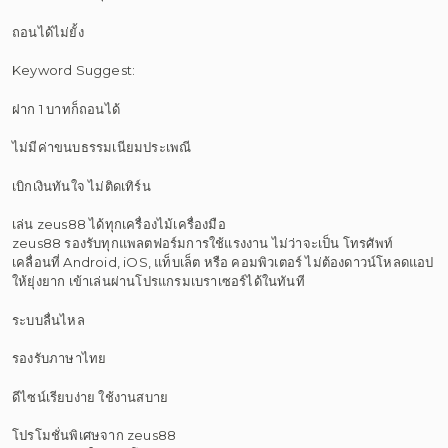
ถอนได้ไม่ยั้ง
Keyword Suggest:
ฝาก 1 บาทก็ถอนได้
ไม่มีค่าขนบธรรมเนียมประเพณี
เบิกเงินทันใจ ไม่ติดเทิร์น
เล่น zeus88 ได้ทุกเครื่องไม้เครื่องมือ
zeus88 รองรับทุกแพลตฟอร์มการใช้แรงงาน ไม่ว่าจะเป็น โทรศัพท์
เคลื่อนที่ Android, iOS, แท็บเล็ต หรือ คอมพิวเตอร์ ไม่ต้องดาวน์โหลดแอป
ให้ยุ่งยาก เข้าเล่นผ่านโปรแกรมเบราเซอร์ได้ในทันที
ระบบลื่นไหล
รองรับภาษาไทย
ดีไซน์เรียบง่าย ใช้งานสบาย
โปรโมชั่นพิเศษจาก zeus88