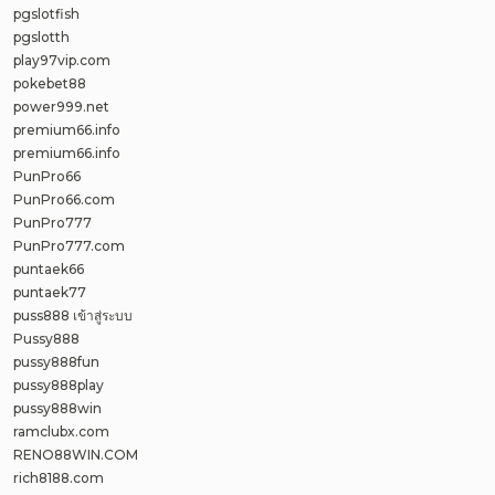
pgslotfish
pgslotth
play97vip.com
pokebet88
power999.net
premium66.info
premium66.info
PunPro66
PunPro66.com
PunPro777
PunPro777.com
puntaek66
puntaek77
puss888 เข้าสู่ระบบ
Pussy888
pussy888fun
pussy888play
pussy888win
ramclubx.com
RENO88WIN.COM
rich8188.com