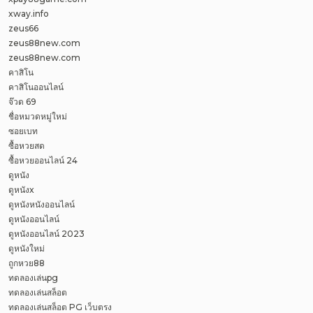
xway.info
zeus66
zeus88new.com
zeus88new.com
คาสิโน
คาสิโนออนไลน์
จ๊วด 69
ชื่อหมวดหมู่ใหม่
ซอยเบท
ซื้อหวยสด
ซื้อหวยออนไลน์ 24
ดูหนัง
ดูหนังx
ดูหนังหนังออนไลน์
ดูหนังออนไลน์
ดูหนังออนไลน์ 2023
ดูหนังใหม่
ถูกหวย88
ทดลองเล่นpg
ทดลองเล่นสล็อต
ทดลองเล่นสล็อต PG เว็บตรง