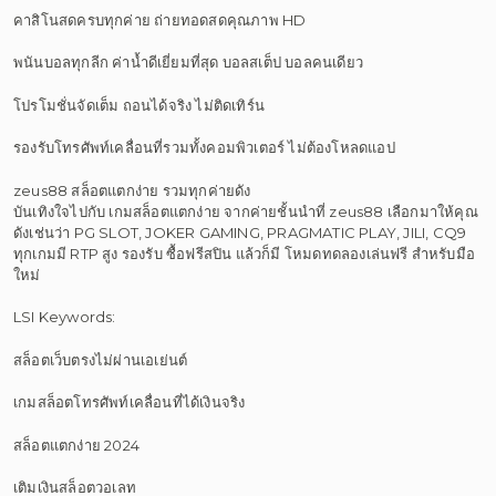
คาสิโนสดครบทุกค่าย ถ่ายทอดสดคุณภาพ HD
พนันบอลทุกลีก ค่าน้ำดีเยี่ยมที่สุด บอลสเต็ป บอลคนเดียว
โปรโมชั่นจัดเต็ม ถอนได้จริง ไม่ติดเทิร์น
รองรับโทรศัพท์เคลื่อนที่รวมทั้งคอมพิวเตอร์ ไม่ต้องโหลดแอป
zeus88 สล็อตแตกง่าย รวมทุกค่ายดัง
บันเทิงใจไปกับ เกมสล็อตแตกง่าย จากค่ายชั้นนำที่ zeus88 เลือกมาให้คุณ
ดังเช่นว่า PG SLOT, JOKER GAMING, PRAGMATIC PLAY, JILI, CQ9
ทุกเกมมี RTP สูง รองรับ ซื้อฟรีสปิน แล้วก็มี โหมดทดลองเล่นฟรี สำหรับมือ
ใหม่
LSI Keywords:
สล็อตเว็บตรงไม่ผ่านเอเย่นต์
เกมสล็อตโทรศัพท์เคลื่อนที่ได้เงินจริง
สล็อตแตกง่าย 2024
เติมเงินสล็อตวอเลท