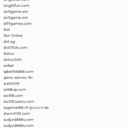
sing55fun.com
six9game.win
six9game.win
sl99games.com
Slot
Slot Online
slot pg
slot1111ok.com
Slotxo
slotxo24hr
soibet
spbetflik888.com
spinix สมัครสมาชิก
sretthi99
ss168vip.com
ssc168.com
ssc915casino.com
ssgame666 เข้าสู่ระบบ ล่าสุด
starrich99.com
sudyod888s.com
sudyod888s.com