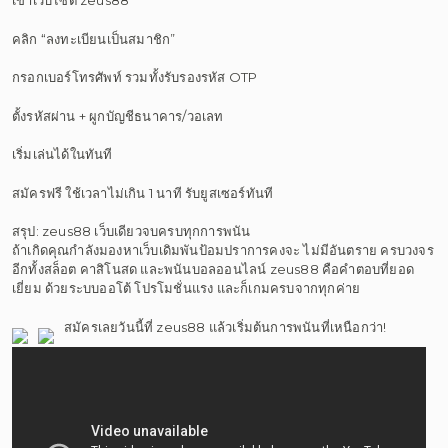
เข้าเว็บไซต์ zeus88
คลิก “ลงทะเบียนเป็นสมาชิก”
กรอกเบอร์โทรศัพท์ รวมทั้งรับรองรหัส OTP
ตั้งรหัสผ่าน + ผูกบัญชีธนาคาร/วอเลท
เริ่มเล่นได้ในทันที
สมัครฟรี ใช้เวลาไม่เกิน 1 นาที รับยูสเซอร์ทันที
สรุป: zeus88 เว็บเดียวจบครบทุกการพนัน
ถ้าเกิดคุณกำลังมองหาเว็บเดิมพันป้อมปราการคงจะ ไม่มีอันตราย ครบวงจร
อีกทั้งสล็อต คาสิโนสด และพนันบอลออนไลน์ zeus88 คือคำตอบที่ยอด
เยี่ยม ด้วยระบบออโต้ โปรโมชั่นแรง และก็เกมครบจากทุกค่าย
สมัครเลยวันนี้ที่ zeus88 แล้วเริ่มต้นการพนันที่เหนือกว่า!