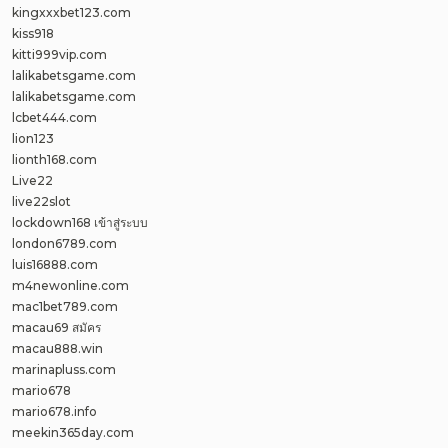
kingxxxbet123.com
kiss918
kitti999vip.com
lalikabetsgame.com
lalikabetsgame.com
lcbet444.com
lion123
lionth168.com
Live22
live22slot
lockdown168 เข้าสู่ระบบ
london6789.com
luis16888.com
m4newonline.com
mac1bet789.com
macau69 สมัคร
macau888.win
marinapluss.com
mario678
mario678.info
meekin365day.com