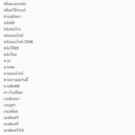
สล็อตแตกหนัก
สล็อตโจ๊กเกอร์
สวนสุนันทา
หนัง69
หนังชนโรง
หนังออนไลน์
หนังออนไลน์ 2566
หนังโป๊69
หนังใหม่
หวย
หวยสด
หวยออนไลน์
หวยฮานอยวันนี้
หวยฮิต88
หาเว็บสล็อต
เกมยิงปลา
เกมยูฟ่า
เกมสล็อต
เครดิตฟรี
เครดิตฟรี
เครดิตฟรี 50