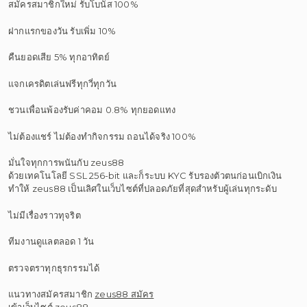
สมัครสมาชิกใหม่ รับโบนัส 100%
ฝากแรกของวัน รับเพิ่ม 10%
คืนยอดเสีย 5% ทุกอาทิตย์
แจกเครดิตเล่นฟรีทุกวี่ทุกวัน
ชวนเพื่อนพ้องรับค่าคอม 0.8% ทุกยอดแทง
ไม่ต้องแชร์ ไม่ต้องทำกิจกรรม ถอนได้จริง 100%
มั่นใจทุกการพนันกับ zeus88
ด้วยเทคโนโลยี SSL 256-bit และก็ระบบ KYC รับรองตัวตนก่อนเบิกเงิน
ทำให้ zeus88 เป็นเลิศในเว็บไซต์ที่ปลอดภัยที่สุดสำหรับผู้เล่นทุกระดับ
ไม่มีเรื่องราวทุจริต
ทีมงานดูแลตลอด 1 วัน
ตรวจตราทุกธุรกรรมได้
แนวทางสมัครสมาชิก
zeus88 สมัคร