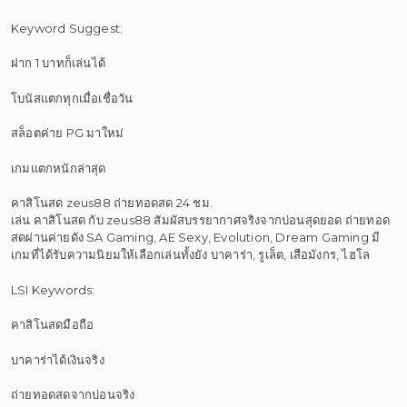
Keyword Suggest:
ฝาก 1 บาทก็เล่นได้
โบนัสแตกทุกเมื่อเชื่อวัน
สล็อตค่าย PG มาใหม่
เกมแตกหนักล่าสุด
คาสิโนสด zeus88 ถ่ายทอดสด 24 ชม.
เล่น คาสิโนสด กับ zeus88 สัมผัสบรรยากาศจริงจากบ่อนสุดยอด ถ่ายทอด
สดผ่านค่ายดัง SA Gaming, AE Sexy, Evolution, Dream Gaming มี
เกมที่ได้รับความนิยมให้เลือกเล่นทั้งยัง บาคาร่า, รูเล็ต, เสือมังกร, ไฮโล
LSI Keywords:
คาสิโนสดมือถือ
บาคาร่าได้เงินจริง
ถ่ายทอดสดจากบ่อนจริง