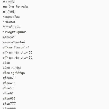
ม.ราชภัฏ
มหาวิทยาลัยราชภัฏ
มาเก๊า69
รวมเกมสล็อต
รอยัล558
รับทำเว็บพนัน
ราชภัฏสวนสุนันทา
ลอตเตอรี่
ลอตเตอรี่ออนไลน์
สมัครคาสิโนออนไลน์
สมัครสมาชิก lotto432
สมัครสมาชิก lotto432
สล็อต
สล็อต 918kiss
สล็อต pg ที่ดีที่สุด
สล็อต168
สล็อต456
สล็อต55
สล็อต66
สล็อต666
สล็อต777
สล็อต888