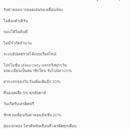
รับค่าคอมจากยอดเล่นของเพื่อนพ้อง
ไม่ต้องทำเทิร์น
ถอนได้ในทันที
ไม่มีจำกัดจำนวน
ระบบอัปเดตรายได้แบบเรียลไทม์
โปรโมชั่น ufasociety แจกจริงทุกๆวัน
ลงทะเบียนเป็นสมาชิกใหม่ รับโบนัส 100%
ฝากแรกของวัน รับเพิ่มเติมอีก 20%
คืนยอดเสีย 5% ทุกสัปดาห์
วันเกิดรับเครดิตฟรี
ชักชวนเพื่อนรับค่าคอมมิชชั่น 20%
สุ่มแจกทอง โทรศัพท์เคลื่อนที่ เครดิตทุกเดือน