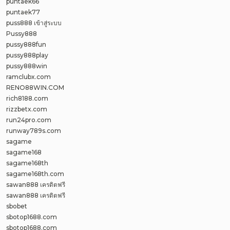
puntaek66
puntaek77
puss888 เข้าสู่ระบบ
Pussy888
pussy888fun
pussy888play
pussy888win
ramclubx.com
RENO88WIN.COM
rich8188.com
rizzbetx.com
run24pro.com
runway789s.com
sagame
sagame168
sagame168th
sagame168th.com
sawan888 เครดิตฟรี
sawan888 เครดิตฟรี
sbobet
sbotop1688.com
sbotop1688.com