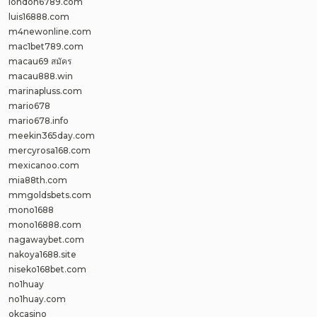
london6789.com
luis16888.com
m4newonline.com
mac1bet789.com
macau69 สมัคร
macau888.win
marinapluss.com
mario678
mario678.info
meekin365day.com
mercyrosa168.com
mexicanoo.com
mia88th.com
mmgoldsbets.com
mono1688
mono16888.com
nagawaybet.com
nakoya1688.site
niseko168bet.com
no1huay
no1huay.com
okcasino