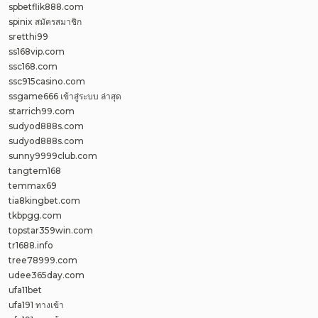
spbetflik888.com
spinix สมัครสมาชิก
sretthi99
ss168vip.com
ssc168.com
ssc915casino.com
ssgame666 เข้าสู่ระบบ ล่าสุด
starrich99.com
sudyod888s.com
sudyod888s.com
sunny9999club.com
tangtem168
temmax69
tia8kingbet.com
tkbpgg.com
topstar359win.com
tr1688.info
tree78999.com
udee365day.com
ufa11bet
ufa191 ทางเข้า