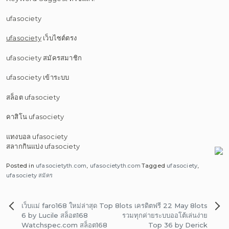
ufasociety
ufasociety
เว็บไซต์ตรง
ufasociety สมัครสมาชิก
ufasociety เข้าระบบ
สล็อต ufasociety
คาสิโน ufasociety
แทงบอล ufasociety
สลากกินแบ่ง ufasociety
Posted in
ufasocietyth.com
,
ufasocietyth.com
Tagged
ufasociety
,
ufasociety สมัคร
แนะแนว
เว็บแม่ faro168 ใหม่ล่าสุด Top
8lots เครดิตฟรี 22 May 8lots
เรื่อง
6 by Lucile สล็อต168
รวมทุกค่ายระบบออโต้เล่นง่าย
Watchspec.com สล็อต168
Top 36 by Derick