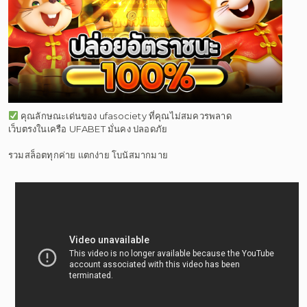
คุณลักษณะเด่นของ ufasociety ที่คุณไม่สมควรพลาด
เว็บตรงในเครือ UFABET มั่นคง ปลอดภัย
รวมสล็อตทุกค่าย แตกง่าย โบนัสมากมาย