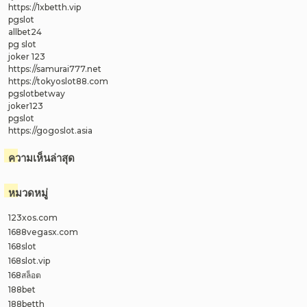
https://1xbetth.vip
pgslot
allbet24
pg slot
joker 123
https://samurai777.net
https://tokyoslot88.com
pgslotbetway
joker123
pgslot
https://gogoslot.asia
ความเห็นล่าสุด
หมวดหมู่
123xos.com
1688vegasx.com
168slot
168slot.vip
168สล็อต
188bet
188betth