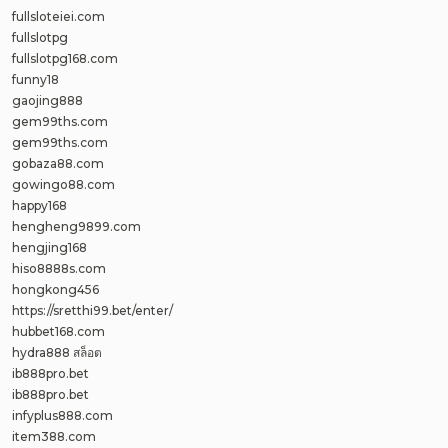
fullsloteiei.com
fullslotpg
fullslotpg168.com
funny18
gaojing888
gem99ths.com
gem99ths.com
gobaza88.com
gowingo88.com
happy168
hengheng9899.com
hengjing168
hiso8888s.com
hongkong456
https://sretthi99.bet/enter/
hubbet168.com
hydra888 สล็อต
ib888pro.bet
ib888pro.bet
infyplus888.com
item388.com