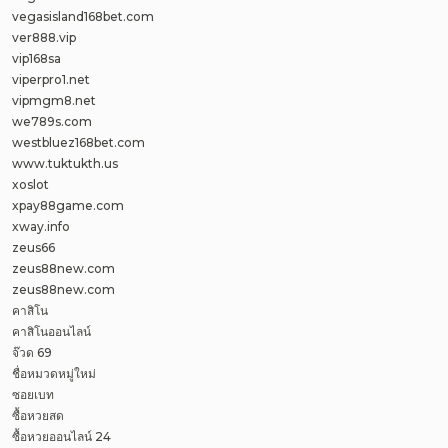
vegasisland168bet.com
ver888.vip
vip168sa
viperpro1.net
vipmgm8.net
we789s.com
westbluez168bet.com
www.tuktukth.us
xoslot
xpay88game.com
xway.info
zeus66
zeus88new.com
zeus88new.com
คาสิโน
คาสิโนออนไลน์
จ๊วด 69
ชื่อหมวดหมู่ใหม่
ซอยเบท
ซื้อหวยสด
ซื้อหวยออนไลน์ 24