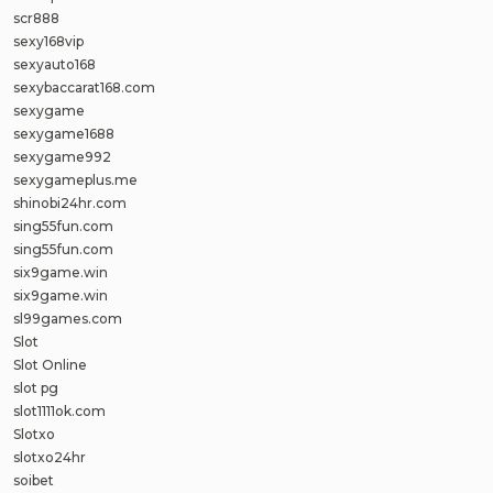
scr888
sexy168vip
sexyauto168
sexybaccarat168.com
sexygame
sexygame1688
sexygame992
sexygameplus.me
shinobi24hr.com
sing55fun.com
sing55fun.com
six9game.win
six9game.win
sl99games.com
Slot
Slot Online
slot pg
slot1111ok.com
Slotxo
slotxo24hr
soibet