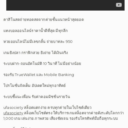
คาสิโนสดถ่ายทอดสดจากค่ายชั้นแนวหน้าสุดยอด
แทงบอลออนไลน์ราคาน้ำดีที่สุด มีทุกลีก
หวยออนไลน์ไม่มีเลขกลั้น จ่ายบาทละ 950
เกมยิงปลา กราฟิกสวย ยิงง่าย ได้เงินจริง
ระบบฝาก-ถอนอัตโนมัติ 10 วินาที ไม่มีอย่างน้อย
รองรับ TrueWallet และ Mobile Banking
โปรโมชั่นจัดเต็ม อัปเดตใหม่ทุกอาทิตย์
ระบบชี้แนะเพื่อน รับค่าคอมมิชชั่นรายวัน
ufasociety สล็อตแตกง่าย ครบทุกค่ายในเว็บไซต์เดียว
ufasociety
สล็อตเว็บไซต์ตรง ให้บริการเกมสล็อตจากค่ายดังระดับโลกกว่า
1,000 เกม เล่นง่าย ภาพสวย เสียงชัดเจน รองรับโทรศัพท์มือถือทุกระบบ