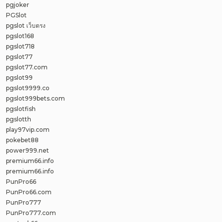
pgjoker
PGSlot
pgslot เว็บตรง
pgslot168
pgslot718
pgslot77
pgslot77.com
pgslot99
pgslot9999.co
pgslot999bets.com
pgslotfish
pgslotth
play97vip.com
pokebet88
power999.net
premium66.info
premium66.info
PunPro66
PunPro66.com
PunPro777
PunPro777.com