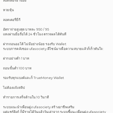
ลอตเตอรี่ฮานอย
หวยหุ้น
ลอตเตอรี่ยี่กี
อัตราจ่ายสูงสุด บาทละ 950 / 95
แทงผ่านมือถือได้ 24 ชั่วโมง ตรวจผลได้ทันที
ฝากถอนออโต้ ไม่มีอย่างน้อย รองรับ Wallet
ระบบการคลังของ ufasociety ดีไซน์มาเพื่อความสบายแล้วก็เร็วทันใจ:
ฝากอย่างต่ำ 1 บาท
ถอนขั้นต่ำ 100 บาท
รองรับทุกแบงค์และก็ TrueMoney Wallet
ไม่ต้องแจ้งสลิป
ทำรายการเสร็จด้านใน 10 วินาที
ระบบแนะนำเพื่อนฝูง ufasociety สร้างอาชีพเสริม
แค่แชร์ลิงก์ ก็มีรายได้วันแล้ววันเล่าจาก ระบบชี้แนะเพื่อนฝูง ufasociety