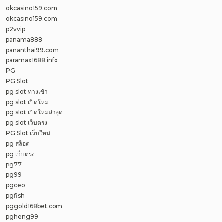
okcasino159.com
okcasino159.com
p2vvip
panama888
pananthai99.com
paramax1688.info
PG
PG Slot
pg slot ทางเข้า
pg slot เปิดใหม่
pg slot เปิดใหม่ล่าสุด
pg slot เว็บตรง
PG Slot เว็บใหม่
pg สล็อต
pg เว็บตรง
pg77
pg99
pgceo
pgfish
pggold168bet.com
pgheng99