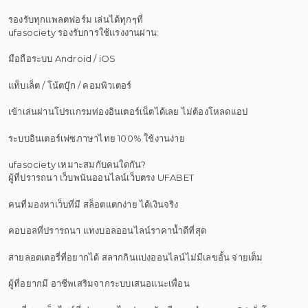
รองรับทุกแพลตฟอร์ม เล่นได้ทุกๆที่
ufasociety รองรับการใช้แรงงานผ่าน:
มือถือระบบ Android / iOS
แท็บเล็ต / โน้ตบุ๊ก / คอมพิวเตอร์
เข้าเล่นผ่านโปรแกรมท่องอินเตอร์เน็ตได้เลย ไม่ต้องโหลดแอป
ระบบอินเตอร์เฟซภาษาไทย 100% ใช้งานง่าย
ufasociety เหมาะสมกับคนใดกัน?
ผู้ที่ปรารถนา เว็บพนันออนไลน์เว็บตรง UFABET
คนที่มองหาเว็บที่มี สล็อตแตกง่าย ได้เงินจริง
คอบอลที่ปรารถนา แทงบอลออนไลน์ราคาน้ำดีที่สุด
สายลอตเตอรี่ที่อยากได้ สลากกินแบ่งออนไลน์ไม่มีเลขอั้น จ่ายเต็ม
ผู้ที่อยากมี อาชีพเสริมจากระบบเสนอแนะเพื่อน